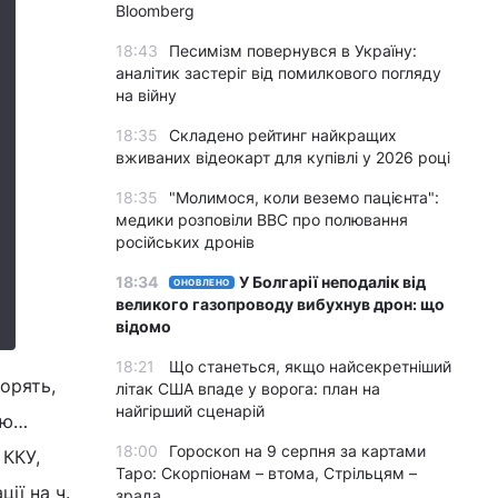
Bloomberg
18:43
Песимізм повернувся в Україну:
аналітик застеріг від помилкового погляду
на війну
18:35
Складено рейтинг найкращих
вживаних відеокарт для купівлі у 2026 році
18:35
"Молимося, коли веземо пацієнта":
медики розповіли BBC про полювання
російських дронів
18:34
У Болгарії неподалік від
ОНОВЛЕНО
великого газопроводу вибухнув дрон: що
відомо
18:21
Що станеться, якщо найсекретніший
ворять,
літак США впаде у ворога: план на
найгірший сценарій
ою…
18:00
Гороскоп на 9 серпня за картами
 ККУ,
Таро: Скорпіонам – втома, Стрільцям –
ії на ч.
зрада