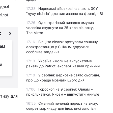
ідомі
17:38
Норвезькі військові навчають ЗСУ
"духу вікінгів" для виживання на фронті, - BI
ілої
17:26
Один трагічний випадок змусив
чоловіка схуднути на 25 кг за пів року, -
The Mirror
17:16
Вівці та віслюк врятували сонячну
кам
Адвокат
електростанцію у США: їм доручили
особливе завдання
підозрюваного у
вбивстві Фаріон
17:13
Україна ніколи не випускатиме
ви
розповів, у якому стані перебуває
з
ракети до Patriot: експерт назвав причини
юнак
17:10
9 серпня: церковне свято сьогодні,
про що краще мовчати цього дня
17:00
Гороскоп на 9 серпня: Овнам –
прислухатися, Рибам – відпустити минуле
ртизу для
16:55
Смачний печений перець на зиму:
секрет маринаду для ідеальної заготівлі