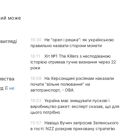
який може
16:30
Не "орел і решка": як українською
вигляді
правильно назвати сторони монети
16:11
Хіт №1 The Killers з несподіваною
історією отримав гучне визнання через 22
роки
ивства
16:09
На Херсонщині росіянам наказали
почати "вільне полювання" на
д її
не
автотранспорт, - ОВА
16:03
Україна має знищувати пускові і
виробництво ракет: експерт сказав, що для
цього потрібно
15:57
Навіщо Вучич запросив Зеленського
в гості: NZZ розкрив приховану стратегію