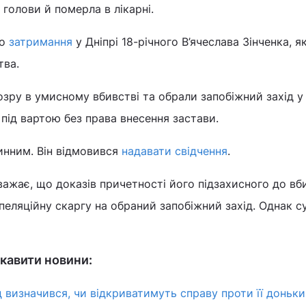
голови й померла в лікарні.
ро
затримання
у Дніпрі 18-річного В’ячеслава Зінченка, 
тва.
зру в умисному вбивстві та обрали запобіжний захід у 
 під вартою без права внесення застави.
инним. Він відмовився
надавати свідчення
.
ажає, що доказів причетності його підзахисного до вб
пеляційну скаргу на обраний запобіжний захід. Однак су
кавити новини:
д визначився, чи відкриватимуть справу проти її доньки