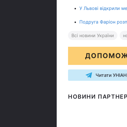
У Львові відкрили м
Подруга Фаріон розпо
Всі новини України
н
ДОПОМОЖ
Читати УНІАН
НОВИНИ ПАРТНЕР