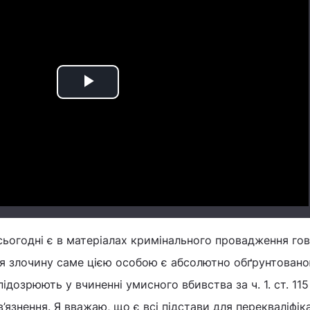
Play
Video
 сьогодні є в матеріалах кримінального провадження го
я злочину саме цією особою є абсолютно обґрунтован
ідозрюють у вчиненні умисного вбивства за ч. 1. ст. 115
’язнення. Я вважаю, що є всі підстави для перекваліфікац