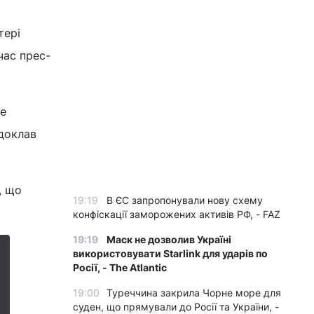
тері
час прес-
Це
доклав
, що
19:19
В ЄС запропонували нову схему
конфіскації заморожених активів РФ, - FAZ
19:19
Маск не дозволив Україні
використовувати Starlink для ударів по
Росії, - The Atlantic
19:00
Туреччина закрила Чорне море для
суден, що прямували до Росії та України, -