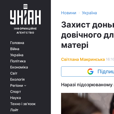
›
Новини
Україна
Захист донь
ІНФОРМАЦІЙНЕ
довічного дл
АГЕНТСТВО
матері
Головна
Війна
Україна
Світлана Макринська
16:1
Політика
Економіка
Підпиш
Світ
Екологія
Наразі підозрюваному з
Регіони
Спорт
Наука
Техно і зв'язок
Лайт