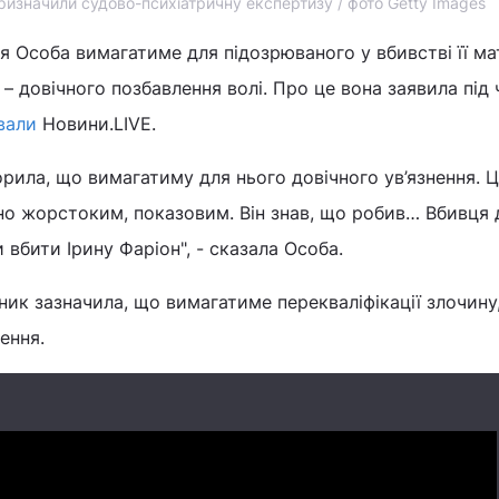
изначили судово-психіатричну експертизу / фото Getty Images
я Особа вимагатиме для підозрюваного у вбивстві її ма
– довічного позбавлення волі. Про це вона заявила під 
вали
Новини.LIVE.
рила, що вимагатиму для нього довічного ув’язнення. 
но жорстоким, показовим. Він знав, що робив… Вбивця 
 вбити Ірину Фаріон", - сказала Особа.
аник зазначила, що вимагатиме перекваліфікації злочину
ення.