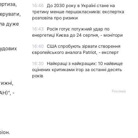
ертиза,
16:46
До 2030 року в Україні стане на
третину менше першокласників: експертка
керувати,
розповіла про ризики
яла дуже
16:43
Росія готує потужний удар по
енергетиці Києва до 24 серпня, - монітори
16:40
США спробують зірвати створення
судових
європейського аналога Patriot, - експерт
16:30
Найкращі з найкращих: 10 найвище
оцінених критиками ігор за останні десять
років
тижні,
Реклама
Н)", -
іон.