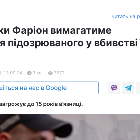
читать на 
ки Фаріон вимагатиме
я підозрюваного у вбивстві 
0, 13.09.24
3 хв.
3672
іться на нас в Google
агрожує до 15 років в’язниці.