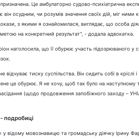
 призначена. Це амбулаторно судово-психіатрична експ
 він осудним, чи розумів значення своїх дій, міг ними 
 докази, з якими я ознайомилася, виглядає, що особа ді
 метою на конкретний результат", - додала адвокатка.
іон наголосила, що її обурює участь підозрюваного у 
язок.
не відчуває тиску суспільства. Він сидить собі в кріслі і
ене це обурює. Я не хочу, щоб так було на наступному 
засідання (щодо продовження запобіжного заходу – УНІА
 - подробиці
и
у відому мовознавицю та громадську діячку Ірину Фар