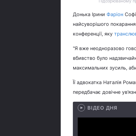
Підозрюваному пр
Донька Ірини
Фаріон
Софі
найсуворішого покарання 
конференції, яку
транслю
"Я вже неодноразово гово
вбивство було надзвичай
максимальних зусиль, аби
Її адвокатка Наталія Ром
передбачає довічне ув’язн
ВІДЕО ДНЯ