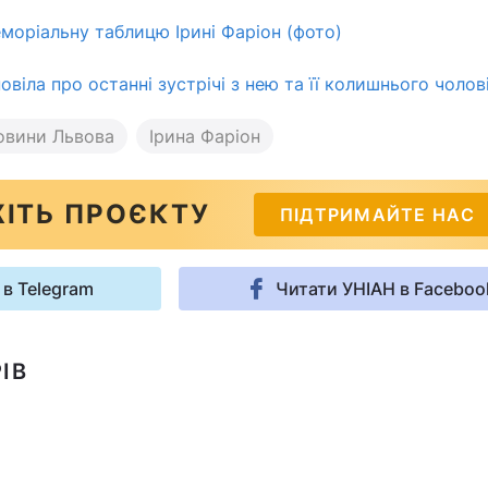
еморіальну таблицю Ірині Фаріон (фото)
віла про останні зустрічі з нею та її колишнього чолов
овини Львова
Ірина Фаріон
ІТЬ ПРОЄКТУ
ПІДТРИМАЙТЕ НАС
 в Telegram
Читати УНІАН в Faceboo
ІВ