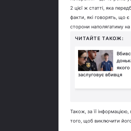
2 цієї ж статті, яка пере
факти, які говорять, що є 
сторони наполягатиму на 
ЧИТАЙТЕ ТАКОЖ:
Адвокат
Вбивс
підозрюваного у
донька
вбивстві Фаріон
якого
у якому стані перебуває
заслуговує вбивця
Також, за її інформацією
того, щоб виключити йог