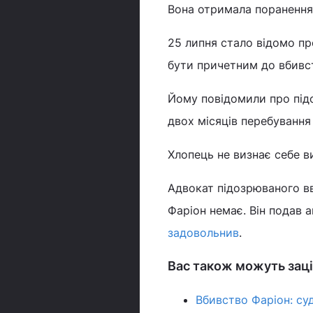
Вона отримала поранення 
25 липня стало відомо п
бути причетним до вбивс
Йому повідомили про підо
двох місяців перебування
Хлопець не визнає себе в
Адвокат підозрюваного вв
Фаріон немає. Він подав а
задовольнив
.
Вас також можуть заці
Вбивство Фаріон: су