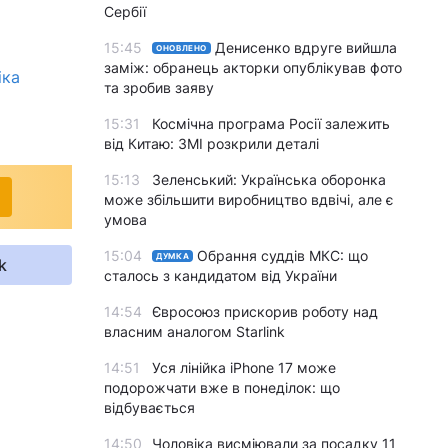
Сербії
15:45
Денисенко вдруге вийшла
ОНОВЛЕНО
заміж: обранець акторки опублікував фото
іка
та зробив заяву
15:31
Космічна програма Росії залежить
від Китаю: ЗМІ розкрили деталі
15:13
Зеленський: Українська оборонка
може збільшити виробництво вдвічі, але є
умова
15:04
Обрання суддів МКС: що
ДУМКА
k
сталось з кандидатом від України
14:54
Євросоюз прискорив роботу над
власним аналогом Starlink
14:51
Уся лінійка iPhone 17 може
подорожчати вже в понеділок: що
відбувається
14:50
Чоловіка висміювали за посадку 11