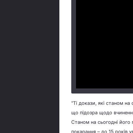
"Ті докази, які станом на
що підозра щодо вчиненн
Станом на сьогодні його п
покарання – до 15 років ув