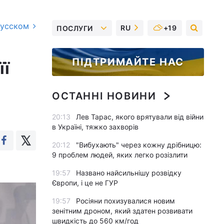
русском
RU
+19
ПОСЛУГИ
ПІДТРИМАЙТЕ НАС
її
ОСТАННІ НОВИНИ
20:13
Лев Тарас, якого врятували від війни
в Україні, тяжко захворів
20:12
"Вибухають" через кожну дрібницю:
9 проблем людей, яких легко розізлити
19:57
Названо найсильнішу розвідку
Європи, і це не ГУР
19:57
Росіяни похизувалися новим
зенітним дроном, який здатен розвивати
швидкість до 560 км/год