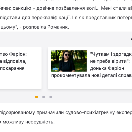
дбачає санкцію – довічне позбавлення волі… Мені стали в
підстави для перекваліфікації. І я як представник потерп
цьому", - розповіла Романик.
тво Фаріон:
"Чуткам і здогад
 відповіла,
не треба вірити":
 покарання
донька Фаріон
прокоментувала нові деталі спра
, підозрюваному призначили судово-психіатричну експе
о можливу неосудність.