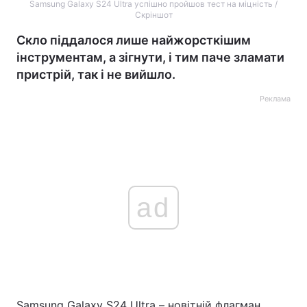
Samsung Galaxy S24 Ultra успішно пройшов тест на міцність /
Скріншот
Скло піддалося лише найжорсткішим
інструментам, а зігнути, і тим паче зламати
пристрій, так і не вийшло.
Реклама
ad
Samsung Galaxy S24 Ultra – новітній флагман