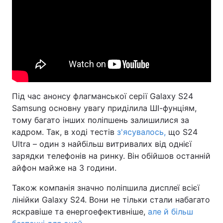
Під час анонсу флагманської серії Galaxy S24
Samsung основну увагу приділила ШІ-фунціям,
тому багато інших поліпшень залишилися за
кадром. Так, в ході тестів
з'ясувалось,
що S24
Ultra – один з найбільш витривалих від однієї
зарядки телефонів на ринку. Він обійшов останній
айфон майже на 3 години.
Також компанія значно поліпшила дисплеї всієї
лінійки Galaxy S24. Вони не тільки стали набагато
яскравіше та енергоефективніше,
але й більш