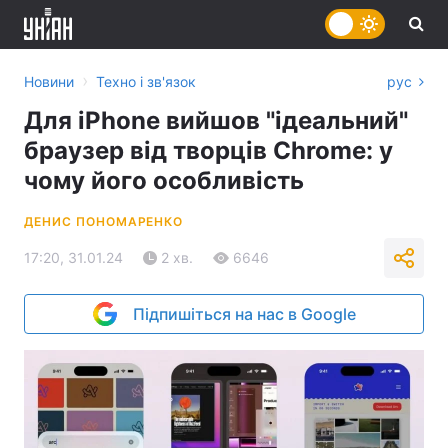
›
Новини
Техно і зв'язок
рус
Для iPhone вийшов "ідеальний"
браузер від творців Chrome: у
чому його особливість
ДЕНИС ПОНОМАРЕНКО
17:20, 31.01.24
2 хв.
6646
Підпишіться на нас в Google