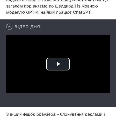
загалом порівняємо по швидкодії із мовною
Лонгріди
моделлю GPT-4, на якій працює ChatGPT.
Відео з Youtube
Статті
ВІДЕО ДНЯ
Інтерв'ю
Думки
Архів
Вакансії
Контакти
Play
Послуги
Video
З інших фішок браузера – блокування реклами і