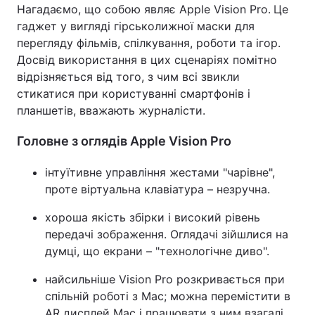
Нагадаємо, що собою являє Apple Vision Pro.
Це
гаджет у вигляді гірськолижної маски для
перегляду фільмів, спілкування, роботи та ігор.
Досвід використання в цих сценаріях помітно
відрізняється від того, з чим всі звикли
стикатися при користуванні смартфонів і
планшетів, вважають журналісти.
Головне з оглядів Apple Vision Pro
інтуїтивне управління жестами "чарівне",
проте віртуальна клавіатура – незручна.
хороша якість збірки і високий рівень
передачі зображення. Оглядачі зійшлися на
думці, що екрани – "технологічне диво".
найсильніше Vision Pro розкривається при
спільній роботі з Mac; можна перемістити в
AR дисплей Mac і працювати з ним взагалі