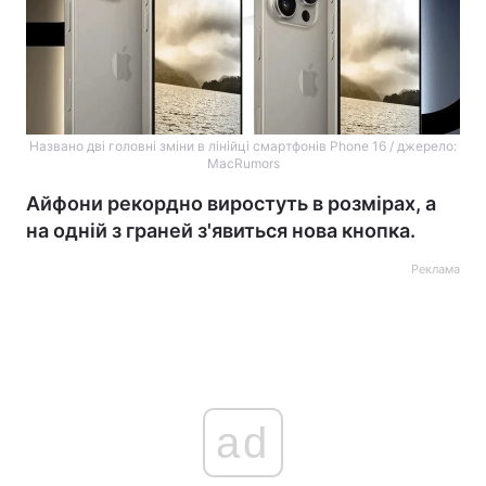
Названо дві головні зміни в лінійці смартфонів Phone 16 / джерело:
MacRumors
Айфони рекордно виростуть в розмірах, а
на одній з граней з'явиться нова кнопка.
Реклама
ad