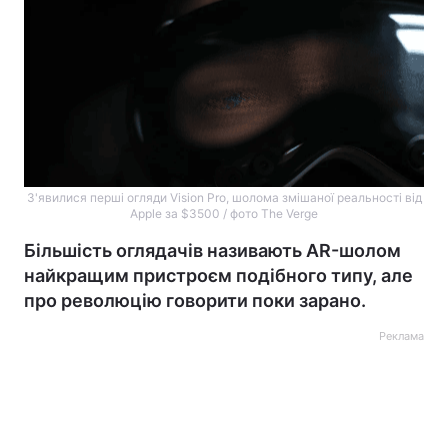
З'явилися перші огляди Vision Pro, шолома змішаної реальності від
Apple за $3500 / фото The Verge
Більшість оглядачів називають AR-шолом
найкращим пристроєм подібного типу, але
про революцію говорити поки зарано.
Реклама