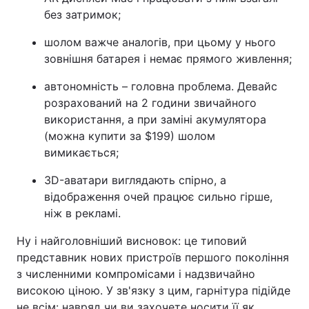
без затримок;
шолом важче аналогів, при цьому у нього
зовнішня батарея і немає прямого живлення;
автономність – головна проблема. Девайс
розрахований на 2 години звичайного
використання, а при заміні акумулятора
(можна купити за $199) шолом
вимикається;
3D-аватари виглядають спірно, а
відображення очей працює сильно гірше,
ніж в рекламі.
Ну і найголовніший висновок: це типовий
представник нових пристроїв першого покоління
з численними компромісами і надзвичайно
високою ціною. У зв'язку з цим, гарнітура підійде
не всім: навряд чи ви захочете носити її як