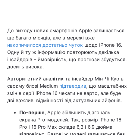
До виходу нових смартфонів Apple залишається
ще багато місяців, але в мережі вже
накопичилося достатньо чуток
щодо iPhone 16.
Одну й ту ж інформацію повторюють декілька
інсайдерів – ймовірність, що прогнози збудуться,
досить висока.
Авторитетний аналітик та інсайдер Мін-Чі Куо в
своєму блозі Medium
підтвердив
, що масштабних
змін в серії iPhone 16 чекати не варто, але буде
дві важливі відмінності від актуальних айфонів.
По-перше
, Apple збільшить діагональ
екрана Pro-моделей. Так, розмір iPhone 16
Pro і 16 Pro Max складе 6,3 і 6,9 дюйма
відповідно. Базові ж моделі залишаться без