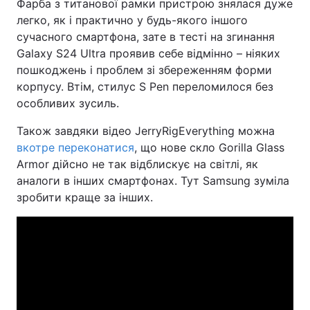
Фарба з титанової рамки пристрою знялася дуже
легко, як і практично у будь-якого іншого
сучасного смартфона, зате в тесті на згинання
Galaxy S24 Ultra проявив себе відмінно – ніяких
пошкоджень і проблем зі збереженням форми
корпусу. Втім, стилус S Pen переломилося без
особливих зусиль.
Також завдяки відео JerryRigEverything можна
вкотре переконатися
, що нове скло Gorilla Glass
Armor дійсно не так відблискує на світлі, як
аналоги в інших смартфонах. Тут Samsung зуміла
зробити краще за інших.