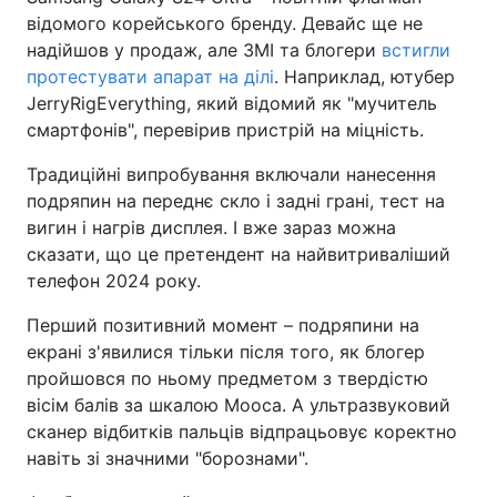
відомого корейського бренду. Девайс ще не
надійшов у продаж, але ЗМІ та блогери
встигли
протестувати апарат на ділі
. Наприклад, ютубер
JerryRigEverything, який відомий як "мучитель
смартфонів", перевірив пристрій на міцність.
Традиційні випробування включали нанесення
подряпин на переднє скло і задні грані, тест на
вигин і нагрів дисплея. І вже зараз можна
сказати, що це претендент на найвитриваліший
телефон 2024 року.
Перший позитивний момент – подряпини на
екрані з'явилися тільки після того, як блогер
пройшовся по ньому предметом з твердістю
вісім балів за шкалою Мооса. А ультразвуковий
сканер відбитків пальців відпрацьовує коректно
навіть зі значними "борознами".