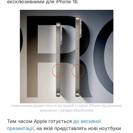
ексклюзивними для iPhone 16.
Нова кнопка розміститься на правій стороні iPhone під кнопкою
живлення / рендер MacRumors
Тим часом Apple готується
до весняної
презентації,
на якій представлять нові ноутбуки