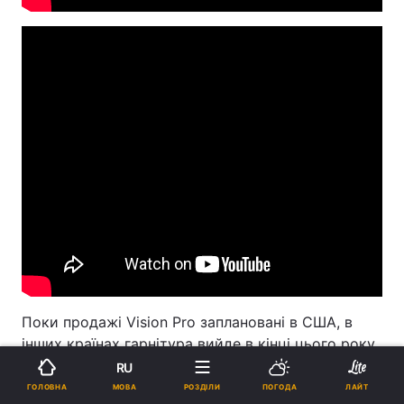
Поки продажі Vision Pro заплановані в США, в
інших країнах гарнітура вийде в кінці цього року
або на початку наступного. Apple також
готує
RU
спрощену версію
"прошки" вдвічі дешевше, щоб
МОВА
ГОЛОВНА
РОЗДІЛИ
ПОГОДА
ЛАЙТ