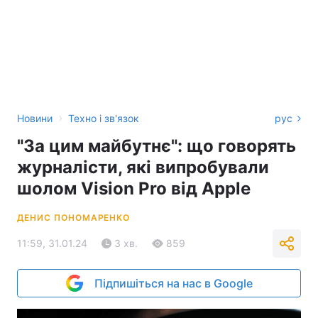
›
Новини
Техно і зв'язок
рус
"За цим майбутнє": що говорять
журналісти, які випробували
шолом Vision Pro від Apple
ДЕНИС ПОНОМАРЕНКО
11:59, 31.01.24
3 хв.
859
Підпишіться на нас в Google