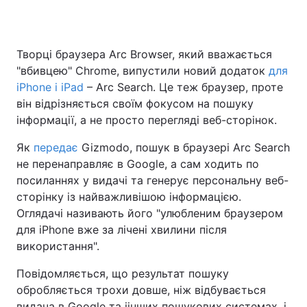
Творці браузера Arc Browser, який вважається
Головна
Війна
"вбивцею" Chrome, випустили новий додаток
для
iPhone і iPad
– Arc Search. Це теж браузер, проте
Україна
Політика
він відрізняється своїм фокусом на пошуку
інформації, а не просто перегляді веб-сторінок.
Економіка
Світ
Як
передає
Gizmodo, пошук в браузері Arc Search
Спорт
Наука
не перенаправляє в Google, а сам ходить по
посиланнях у видачі та генерує персональну веб-
Техно і зв'язок
Лайт
сторінку із найважливішою інформацією.
Зброя
Інциденти
Оглядачі називають його "улюбленим браузером
для iPhone вже за лічені хвилини після
Здоров'я
Туризм
використання".
Цікавинки
Погода
Повідомляється, що результат пошуку
обробляється трохи довше, ніж відбувається
Екологія
Регіони
видача в Google та іінших пошукових системах, і