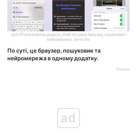
Для iPhone вийшов додаток, який об'єднує браузер, пошуковик і
нейромережу / фото Arc
По суті, це браузер, пошуковик та
нейромережа в одному додатку.
Реклама
ad