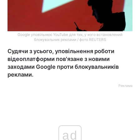
Google уповільнює YouTube для тих, у кого встановлений
блокувальник реклами / фото REUTERS
Судячи з усього, уповільнення роботи
відеоплатформи пов'язане з новими
заходами Google проти блокувальників
реклами.
Реклама
ad