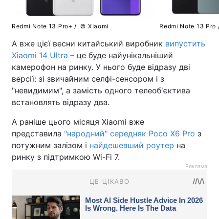
Redmi Note 13 Pro+ /
© Xiaomi
Redmi Note 13 Pro
А вже цієї весни китайський виробник
випустить
Xiaomi 14 Ultra
– це буде найунікальніший
камерофон на ринку. У нього буде відразу дві
версії: зі звичайним селфі-сенсором і з
"невидимим", а замість одного телеоб'єктива
встановлять відразу два.
А раніше цього місяця Xiaomi вже
представила
"народний" середняк Poco X6 Pro
з
потужним залізом і
найдешевший роутер
на
ринку з підтримкою Wi-Fi 7.
Реклама