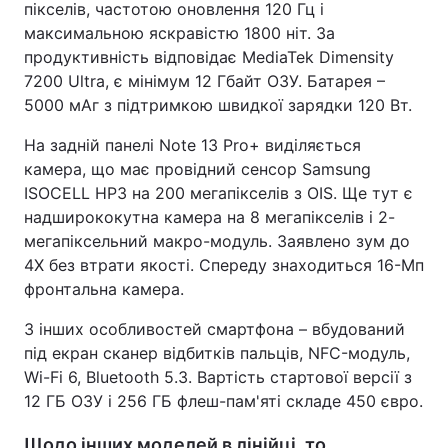
пікселів, частотою оновлення 120 Гц і
максимальною яскравістю 1800 ніт. За
продуктивність відповідає MediaTek Dimensity
7200 Ultra, є мінімум 12 Гбайт ОЗУ. Батарея –
5000 мАг з підтримкою швидкої зарядки 120 Вт.
На задній панелі Note 13 Pro+ виділяється
камера, що має провідний сенсор Samsung
ISOCELL HP3 на 200 мегапікселів з OIS. Ще тут є
надширококутна камера на 8 мегапікселів і 2-
мегапіксельний макро-модуль. Заявлено зум до
4Х без втрати якості. Спереду знаходиться 16-Мп
фронтальна камера.
З інших особливостей смартфона – вбудований
під екран сканер відбитків пальців, NFC-модуль,
Wi-Fi 6, Bluetooth 5.3. Вартість стартової версії з
12 ГБ ОЗУ і 256 ГБ флеш-пам'яті складе 450 євро.
Щодо інших моделей в лінійці, то