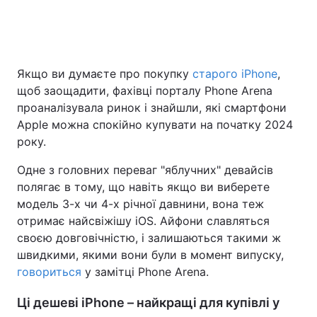
Головна
Війна
Якщо ви думаєте про покупку
старого iPhone
,
щоб заощадити, фахівці порталу Phone Arena
Україна
Політика
проаналізувала ринок і знайшли, які смартфони
Економіка
Світ
Apple можна спокійно купувати на початку 2024
року.
Спорт
Наука
Одне з головних переваг "яблучних" девайсів
Техно і зв'язок
Лайт
полягає в тому, що навіть якщо ви виберете
модель 3-х чи 4-х річної давнини, вона теж
Зброя
Інциденти
отримає найсвіжішу iOS. Айфони славляться
своєю довговічністю, і залишаються такими ж
Здоров'я
Туризм
швидкими, якими вони були в момент випуску,
говориться
у замітці Phone Arena.
Цікавинки
Погода
Ці дешеві iPhone – найкращі для купівлі у
Екологія
Регіони