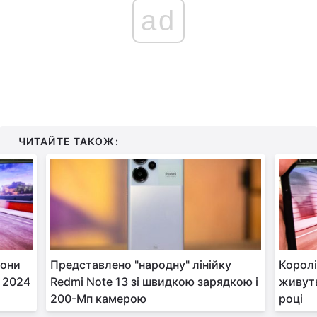
ad
ЧИТАЙТЕ ТАКОЖ:
фони
Представлено "народну" лінійку
Королі
 2024
Redmi Note 13 зі швидкою зарядкою і
живуть
200-Мп камерою
році