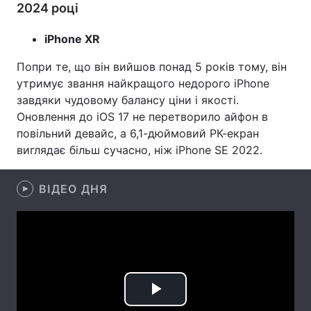
2024 році
Лонгріди
iPhone XR
Відео з Youtube
Статті
Попри те, що він вийшов понад 5 років тому, він
утримує звання найкращого недорого iPhone
Інтерв'ю
Думки
завдяки чудовому балансу ціни і якості.
Оновлення до iOS 17 не перетворило айфон в
Архів
Вакансії
повільний девайс, а 6,1-дюймовий РК-екран
виглядає більш сучасно, ніж iPhone SE 2022.
Контакти
Послуги
ВІДЕО ДНЯ
Play