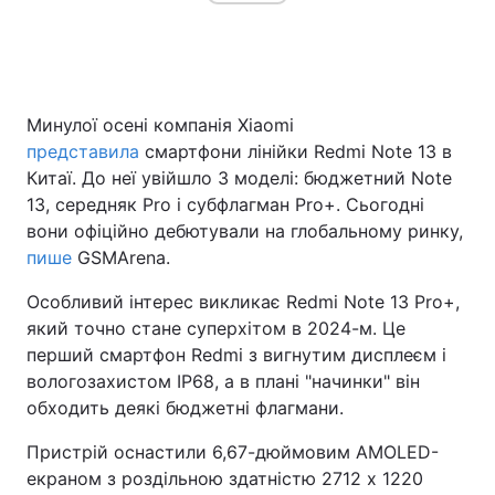
Минулої осені компанія Xiaomi
представила
смартфони лінійки Redmi Note 13 в
Китаї. До неї увійшло 3 моделі: бюджетний Note
13, середняк Pro і субфлагман Pro+. Сьогодні
вони офіційно дебютували на глобальному ринку,
пише
GSMArena.
Особливий інтерес викликає Redmi Note 13 Pro+,
який точно стане суперхітом в 2024-м. Це
перший смартфон Redmi з вигнутим дисплеєм і
вологозахистом IP68, а в плані "начинки" він
обходить деякі бюджетні флагмани.
Пристрій оснастили 6,67-дюймовим AMOLED-
екраном з роздільною здатністю 2712 x 1220