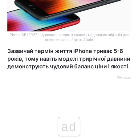
iPhone SE (2022) однозначно один з кращих недорогих айфонів для
покупки зараз / фото Apple
Зазвичай термін життя iPhone триває 5-6
років, тому навіть моделі трирічної давнини
демонструють чудовий баланс ціни і якості.
Реклама
ad