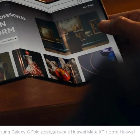
ung Galaxy G Fold доведеться з Huawei Mate XT / фото Huawei