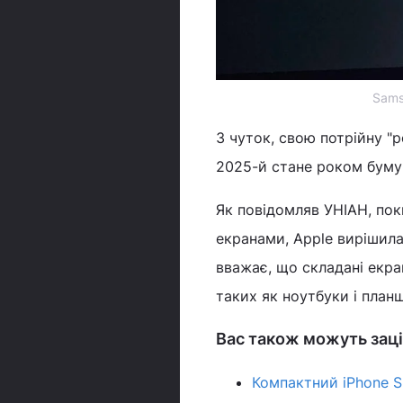
Sams
З чуток, свою потрійну "
2025-й стане роком буму 
Як повідомляв УНІАН, по
екранами, Apple вирішил
вважає, що складані екра
таких як ноутбуки і план
Вас також можуть заці
Компактний iPhone SE