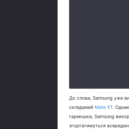
До слова, Samsung уже ви
складаний
Mate XT
. Одна
гармошка, Samsung викор
згортатимуться всередину