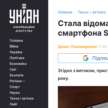
›
Новини
Техно і зв'язок
Стала відома
ІНФОРМАЦІЙНЕ
смартфона S
АГЕНТСТВО
Головна
Денис Пономаренко
Війна
11:30,
Україна
Підпиш
Політика
Економіка
Світ
Згідно з витоком, при
Екологія
року.
Регіони
Спорт
Наука
Техно і зв'язок
Лайт