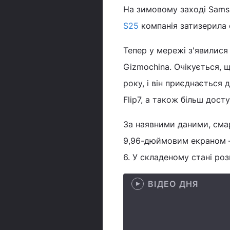
На зимовому заході Sams
S25
компанія затизерила 
Тепер у мережі з'явилися
Gizmochina. Очікується,
року, і він приєднається 
Flip7, а також більш досту
За наявними даними, сма
9,96-дюймовим екраном – 
6. У складеному стані ро
ВІДЕО ДНЯ