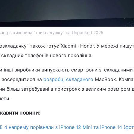
ung затизерила "трикладушку" на Unpacked 2025
розкладачку" також готує Xiaomi і Honor. У мережі пишу
складних телефонів нового покоління.
ки інші виробники випускають смартфони зі складаними
а зосередитися на
розробці складаного
MacBook. Компа
ни більш затребувані в пристроях з великим розміром 
шети.
кавити новини:
 4 напряму порівняли з iPhone 12 Mini та iPhone 14 (фот