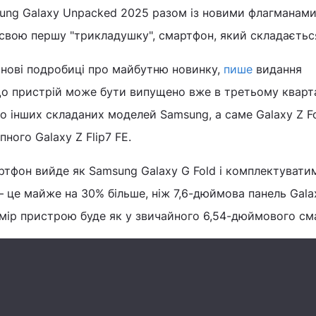
ung Galaxy Unpacked 2025 разом із новими флагманам
свою першу "трикладушку", смартфон, який складається
 нові подробиці про майбутню новинку,
пише
видання
 що пристрій може бути випущено вже в третьому кварт
до інших складаних моделей Samsung, а саме Galaxy Z Fo
пного Galaxy Z Flip7 FE.
ртфон вийде як Samsung Galaxy G Fold і комплектувати
це майже на 30% більше, ніж 7,6-дюймова панель Galax
змір пристрою буде як у звичайного 6,54-дюймового см