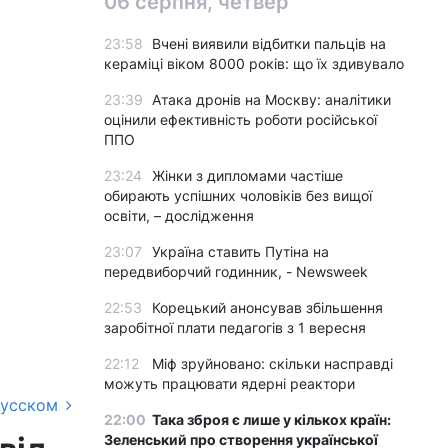
06 серпня, четвер
23:58
Вчені виявили відбитки пальців на
кераміці віком 8000 років: що їх здивувало
23:39
Атака дронів на Москву: аналітики
оцінили ефективність роботи російської
ППО
23:24
Жінки з дипломами частіше
обирають успішних чоловіків без вищої
освіти, – дослідження
23:07
Україна ставить Путіна на
передвиборчий годинник, - Newsweek
22:53
Корецький анонсував збільшення
заробітної плати педагогів з 1 вересня
22:12
Міф зруйновано: скільки насправді
можуть працювати ядерні реактори
русском
22:00
Така зброя є лише у кількох країн:
Зеленський про створення української