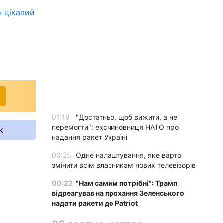
н цікавий
01:19
"Достатньо, щоб вижити, а не
перемогти": ексчиновниця НАТО про
k
надання ракет Україні
00:25
Одне налаштування, яке варто
змінити всім власникам нових телевізорів
00:22
"Нам самим потрібні": Трамп
відреагував на прохання Зеленського
надати ракети до Patriot