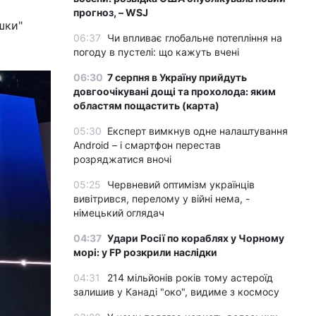
прогноз, – WSJ
шки"
06:37
Чи впливає глобальне потепління на
погоду в пустелі: що кажуть вчені
06:30
7 серпня в Україну прийдуть
довгоочікувані дощі та прохолода: яким
областям пощастить (карта)
05:30
Експерт вимкнув одне налаштування
Android – і смартфон перестав
розряджатися вночі
05:25
Червневий оптимізм українців
вивітрився, перелому у війні нема, -
німецький оглядач
04:37
Удари Росії по кораблях у Чорному
морі: у FP розкрили наслідки
04:31
214 мільйонів років тому астероїд
залишив у Канаді "око", видиме з космосу