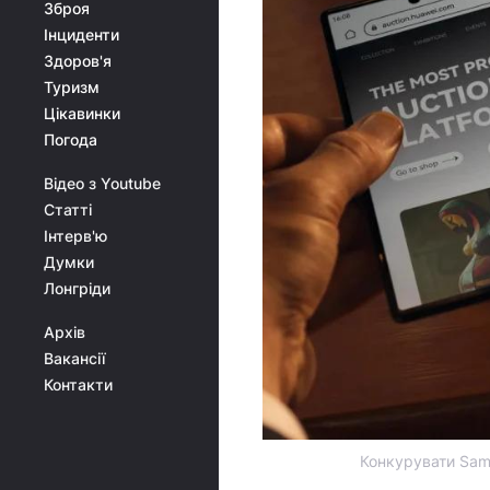
Зброя
Інциденти
Здоров'я
Туризм
Цікавинки
Погода
Відео з Youtube
Статті
Інтерв'ю
Думки
Лонгріди
Архів
Вакансії
Контакти
Конкурувати Sams