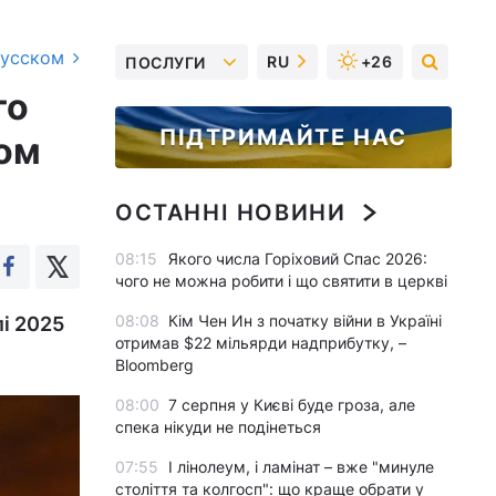
русском
RU
+26
ПОСЛУГИ
го
ПІДТРИМАЙТЕ НАС
ном
ОСТАННІ НОВИНИ
08:15
Якого числа Горіховий Спас 2026:
чого не можна робити і що святити в церкві
08:08
Кім Чен Ин з початку війни в Україні
лі 2025
отримав $22 мільярди надприбутку, –
Bloomberg
08:00
7 серпня у Києві буде гроза, але
спека нікуди не подінеться
07:55
І лінолеум, і ламінат – вже "минуле
століття та колгосп": що краще обрати у