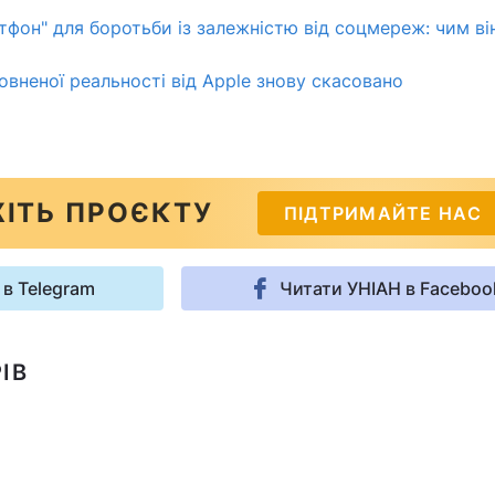
фон" для боротьби із залежністю від соцмереж: чим ві
овненої реальності від Apple знову скасовано
ІТЬ ПРОЄКТУ
ПІДТРИМАЙТЕ НАС
 в Telegram
Читати УНІАН в Faceboo
ІВ