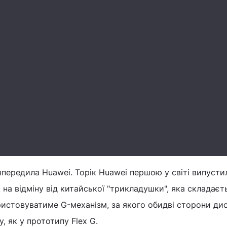
передила Huawei. Торік Huawei першою у світі випусти
к на відміну від китайської "трикладушки", яка складаєт
истовуватиме G-механізм, за якого обидві сторони ди
, як у прототипу Flex G.