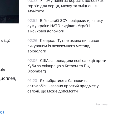
03:28
У чому полягає користь волоських
горіхів для серця, мозку та зміцнення
імунітету
02:52
В Генштабі ЗСУ повідомили, на яку
суму країни НАТО виділять Україні
військової допомоги
ть що
02:26
Кинджал Тутанхамона виявився
викуваним із позаземного металу, -
археологи
02:05
США запровадили нові санкції проти
Куби за співпрацю з Китаєм та РФ, -
нія
Bloomberg
дисплея,
01:23
Як вибратися з багнюки на
автомобілі: названо простий предмет у
салоні, що може допомогти
Реклама
о)