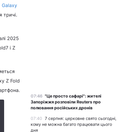
и
Galaxy
 тричі.
алі 2025
ld7 і Z
меться
y Z Fold
артфона.
07:46
"Це просто сафарі": жителі
Запоріжжя розповіли Reuters про
полювання російських дронів
07:40
7 серпня: церковне свято сьогодні,
кому не можна багато працювати цього
дня