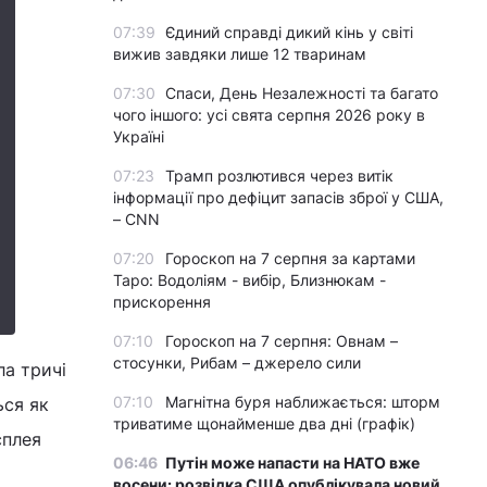
07:39
Єдиний справді дикий кінь у світі
вижив завдяки лише 12 тваринам
07:30
Спаси, День Незалежності та багато
чого іншого: усі свята серпня 2026 року в
Україні
07:23
Трамп розлютився через витік
інформації про дефіцит запасів зброї у США,
– CNN
07:20
Гороскоп на 7 серпня за картами
Таро: Водоліям - вибір, Близнюкам -
прискорення
07:10
Гороскоп на 7 серпня: Овнам –
стосунки, Рибам – джерело сили
ла тричі
07:10
Магнітна буря наближається: шторм
ься як
триватиме щонайменше два дні (графік)
сплея
06:46
Путін може напасти на НАТО вже
восени: розвідка США опублікувала новий