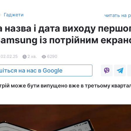
›
Гаджети
читать на 
 назва і дата виходу першо
amsung із потрійним екра
 02.02.25
2 хв.
6290
іться на нас в Google
стрій може бути випущено вже в третьому кварта