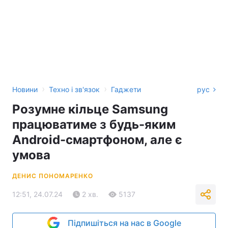
›
›
Новини
Техно і зв'язок
Гаджети
рус
Розумне кільце Samsung
працюватиме з будь-яким
Android-смартфоном, але є
умова
ДЕНИС ПОНОМАРЕНКО
12:51, 24.07.24
2 хв.
5137
Підпишіться на нас в Google