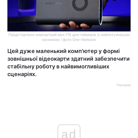
Представлено компактний міні-ПК для геймерів із найпотужнішою
начинкою / фото One-Netbook
Цей дуже маленький комп'ютер у формі
зовнішньої відеокарти здатний забезпечити
стабільну роботу в найвимогливіших
сценаріях.
Реклама
ad