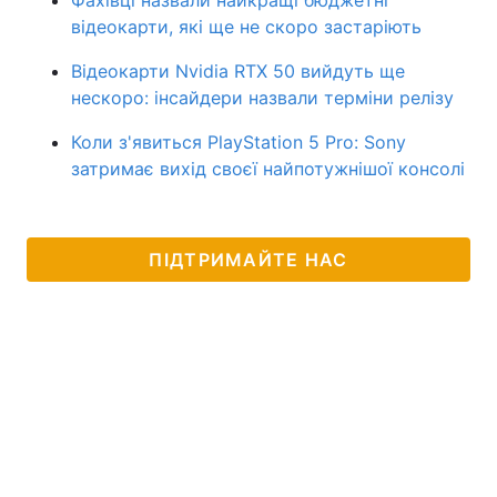
Фахівці назвали найкращі бюджетні
відеокарти, які ще не скоро застаріють
Відеокарти Nvidia RTX 50 вийдуть ще
нескоро: інсайдери назвали терміни релізу
Коли з'явиться PlayStation 5 Pro: Sony
затримає вихід своєї найпотужнішої консолі
ПІДТРИМАЙТЕ НАС