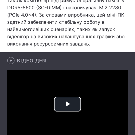
Також комп'ютер підтримує оперативну пам'ять
DDR5-5600 (SO-DIMM) і накопичувачі M.2 2280
Лонгріди
(PCIe 4.0×4). За словами виробника, цей міні-ПК
здатний забезпечити стабільну роботу в
Відео з Youtube
Статті
найвимогливіших сценаріях, таких як запуск
відеоігор на високих налаштуваннях графіки або
Інтерв'ю
Думки
виконання ресурсоємних завдань.
Архів
Вакансії
ВІДЕО ДНЯ
Контакти
Послуги
Play
Video