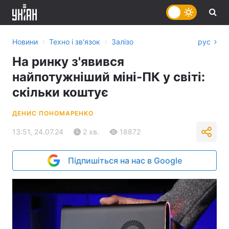
›
›
Новини
Техно і зв'язок
Залізо
рус
На ринку з'явився
найпотужніший міні-ПК у світі:
скільки коштує
ДЕНИС ПОНОМАРЕНКО
13:51, 24.07.24
2 хв.
18872
Підпишіться на нас в Google