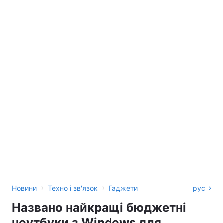
›
›
Новини
Техно і зв'язок
Гаджети
рус
Названо найкращі бюджетні
ноутбуки з Windows для