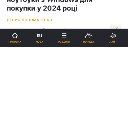
покупки у 2024 році
ДЕНИС ПОНОМАРЕНКО
20:23, 22.07.24
3 хв.
8975
RU
МОВА
ГОЛОВНА
РОЗДІЛИ
ПОГОДА
ЛАЙТ
Підпишіться на нас в Google
Найкращі альтернативи MacBook Air у 2024 році: експерти склали
добірку / фото Microsoft