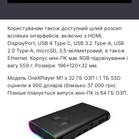
Тема оформлення
Користувачам також доступний цілий розсип
всіляких інтерфейсів, включно з HDMI,
DisplayPort, USB 4 Type C, USB 3.2 Type-A, USB
2.0 Type-A, microSD, 3,5-міліметровий, а також
Ethernet. Корпус міні-ПК має RGB-підсвічування і
вагу 559 г. Розміри: 196×120×32 мм.
Модель OneXPlayer M1 з 32 ГБ ОЗП і 1 ТБ SSD
оцінили в 900 доларів (близько 37 000 грн).
Пізніше планується випуск міні-ПК із 64 ГБ ОЗП.