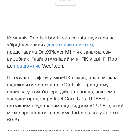
Головна
Війна
Компанія One-Netbook, яка спеціалізується на
Україна
Політика
збірці невеликих
десктопних систем
,
Економіка
Світ
представила OneXPlayer M1 – як заявляє сам
виробник, "найпотужніший міні-ПК у світі". Про
Спорт
Наука
це
повідомляє
Wccftech.
Техно і зв'язок
Лайт
Потужної графіки у міні-ПК немає, але її можна
підключити через порт OCuLink. При цьому
Зброя
Інциденти
начинка у комп'ютера дійсно топова, зокрема,
завдяки процесору Intel Core Ultra 9 185H з
Здоров'я
Туризм
потужним вбудованим відеоядром iGPU Arc, який
може працювати в режимі Turbo за потужності
Цікавинки
Погода
60 Вт.
Екологія
Регіони