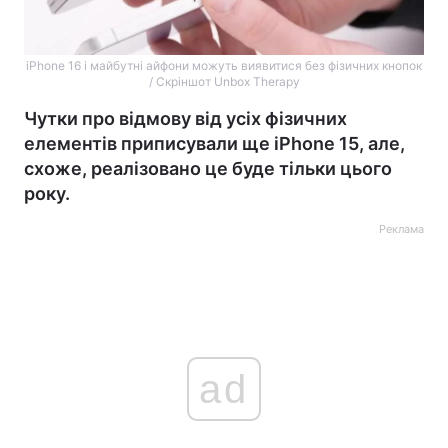
iPhone 16 і майбутні айфони можуть виявитися без фізичних кнопок
/ Скріншот Unbox Therapy
Чутки про відмову від усіх фізичних
елементів приписували ще iPhone 15, але,
схоже, реалізовано це буде тільки цього
року.
Реклама
ad