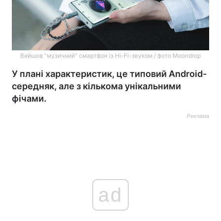
Вийшов "музичний" смартфон із Hi-Fi-звуком / фото Moondrop
У плані характеристик, це типовий Android-
середняк, але з кількома унікальними
фічами.
Реклама
ad