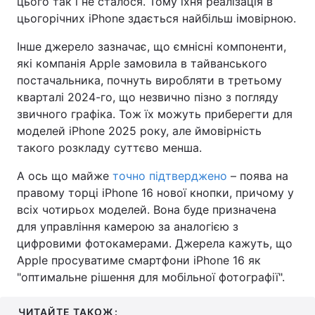
цього так і не сталося. Тому їхня реалізація в
цьогорічних iPhone здається найбільш імовірною.
Інше джерело зазначає, що ємнісні компоненти,
які компанія Apple замовила в тайванського
постачальника, почнуть виробляти в третьому
кварталі 2024-го, що незвично пізно з погляду
звичного графіка. Тож їх можуть приберегти для
моделей iPhone 2025 року, але ймовірність
такого розкладу суттєво менша.
А ось що майже
точно підтверджено
– поява на
правому торці iPhone 16 нової кнопки, причому у
всіх чотирьох моделей. Вона буде призначена
для управління камерою за аналогією з
цифровими фотокамерами. Джерела кажуть, що
Apple просуватиме смартфони iPhone 16 як
"оптимальне рішення для мобільної фотографії".
ЧИТАЙТЕ ТАКОЖ: