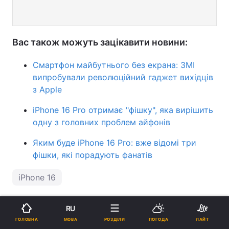
Вас також можуть зацікавити новини:
Смартфон майбутнього без екрана: ЗМІ
випробували революційний гаджет вихідців
з Apple
iPhone 16 Pro отримає "фішку", яка вирішить
одну з головних проблем айфонів
Яким буде iPhone 16 Pro: вже відомі три
фішки, які порадують фанатів
iPhone 16
ПІДТРИМАЙТЕ НАС
RU
МОВА
ГОЛОВНА
РОЗДІЛИ
ПОГОДА
ЛАЙТ