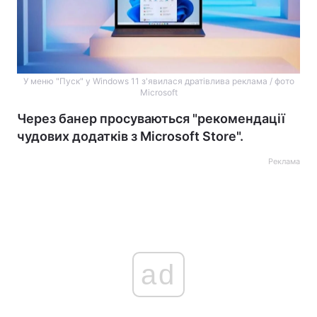
У меню "Пуск" у Windows 11 з'явилася дратівлива реклама / фото
Microsoft
Через банер просуваються "рекомендації
чудових додатків з Microsoft Store".
Реклама
ad