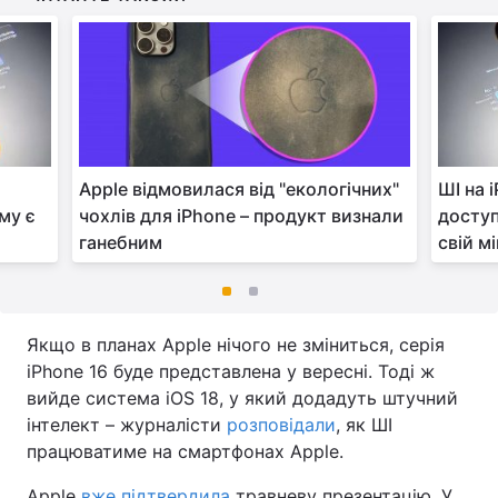
Apple відмовилася від "екологічних"
ШІ на 
му є
чохлів для iPhone – продукт визнали
доступ
ганебним
свій м
Якщо в планах Apple нічого не зміниться, серія
iPhone 16 буде представлена у вересні. Тоді ж
вийде система iOS 18, у який додадуть штучний
інтелект – журналісти
розповідали
, як ШІ
працюватиме на смартфонах Apple.
Apple
вже підтвердила
травневу презентацію. У