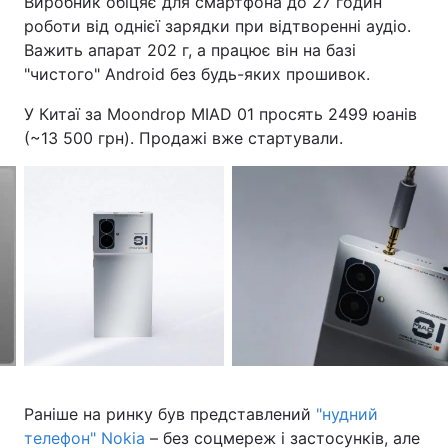
Виробник обіцяє для смартфона до 27 годин
роботи від однієї зарядки при відтворенні аудіо.
Важить апарат 202 г, а працює він на базі
"чистого" Android без будь-яких прошивок.
У Китаї за Moondrop MIAD 01 просять 2499 юанів
(~13 500 грн). Продажі вже стартували.
Раніше на ринку був представлений
"нудний
телефон" Nokia
– без соцмереж і застосунків, але