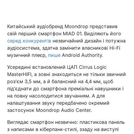
Головна
Війна
Китайський аудіобренд Moondrop представив
свій перший смартфон MIAD 01. Виділяють його
Україна
Політика
серед конкурентів
незвичайний дизайн і потужна
аудіосистема, здатна замінити власникові Hi-Fi
Економіка
Світ
музичний плеєр,
пише
Android Authority.
Спорт
Наука
Усередині встановлений ЦАП Cirrus Logic
MasterHIFI, а зовні знаходиться не тільки звичний
Техно і зв'язок
Лайт
роз'єм 3,5 мм, а й балансний на 4,4 мм, щоб
під'єднати до смартфона преміальні навушники і
Зброя
Інциденти
на повну насолодитися звучанням. А для
налаштування звуку передбачено окремий
Здоров'я
Туризм
застосунок Moondrop Audio Center.
Цікавинки
Погода
Виглядає смартфон незвично: пластикова панель
з написами в кіберпанк-стилі, ззаду на виступі
Екологія
Регіони