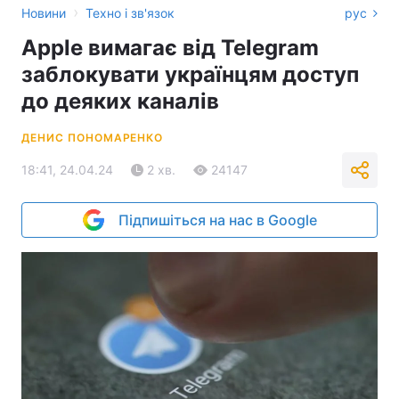
›
Новини
Техно і зв'язок
рус
Apple вимагає від Telegram
заблокувати українцям доступ
до деяких каналів
ДЕНИС ПОНОМАРЕНКО
18:41, 24.04.24
2 хв.
24147
Підпишіться на нас в Google