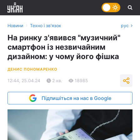
›
Новини
Техно і зв'язок
рус
На ринку з'явився "музичний"
смартфон із незвичайним
дизайном: у чому його фішка
ДЕНИС ПОНОМАРЕНКО
12:44, 25.04.24
2 хв.
18985
Підпишіться на нас в Google