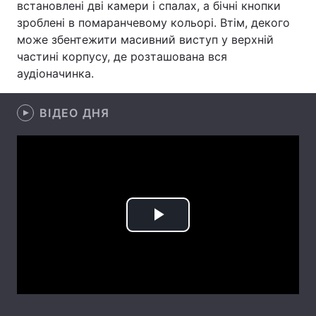
встановлені дві камери і спалах, а бічні кнопки
зроблені в помаранчевому кольорі. Втім, декого
Лонгріди
може збентежити масивний виступ у верхній
частині корпусу, де розташована вся
Відео з Youtube
Статті
аудіоначинка.
Інтерв'ю
Думки
ВІДЕО ДНЯ
Архів
Вакансії
Контакти
Послуги
Play
Video