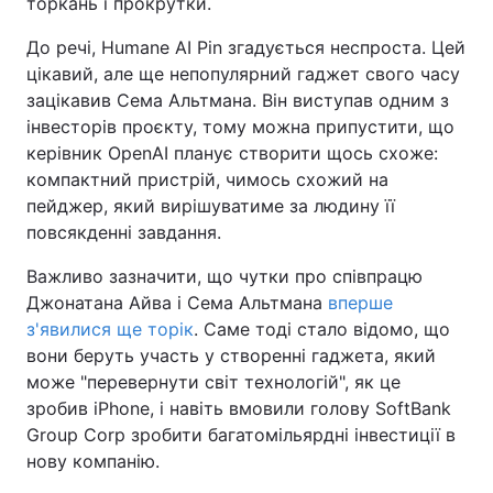
торкань і прокрутки.
До речі, Humane AI Pin згадується неспроста. Цей
цікавий, але ще непопулярний гаджет свого часу
зацікавив Сема Альтмана. Він виступав одним з
інвесторів проєкту, тому можна припустити, що
керівник OpenAI планує створити щось схоже:
компактний пристрій, чимось схожий на
пейджер, який вирішуватиме за людину її
повсякденні завдання.
Важливо зазначити, що чутки про співпрацю
Джонатана Айва і Сема Альтмана
вперше
з'явилися ще торік
. Саме тоді стало відомо, що
вони беруть участь у створенні гаджета, який
може "перевернути світ технологій", як це
зробив iPhone, і навіть вмовили голову SoftBank
Group Corp зробити багатомільярдні інвестиції в
нову компанію.