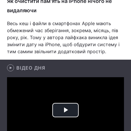
Як очистити пам'ять на iPhone нічого не
видаляючи
Лонгріди
Весь кеш і файли в смартфонах Apple мають
Відео з Youtube
Статті
обмежений час зберігання, зокрема, місяць, пів
року, рік. Тому у автора лайфхака виникла ідея
Інтерв'ю
Думки
змінити дату на iPhone, щоб обдурити систему і
тим самим звільнити додатковий простір.
Архів
Вакансії
Контакти
ВІДЕО ДНЯ
Послуги
Play
Video