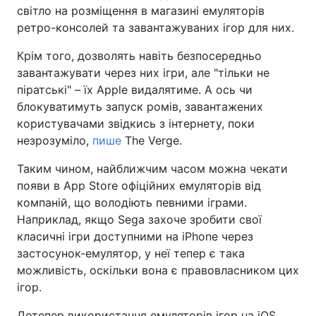
світло на розміщення в магазині емуляторів
ретро-консолей та завантажуваних ігор для них.
Крім того, дозволять навіть безпосередньо
завантажувати через них ігри, але "тільки не
піратські" – їх Apple видалятиме. А ось чи
блокуватимуть запуск ромів, завантажених
користувачами звідкись з інтернету, поки
незрозуміло,
пише
The Verge.
Таким чином, найближчим часом можна чекати
появи в App Store офіційних емуляторів від
компаній, що володіють певними іграми.
Наприклад, якщо Sega захоче зробити свої
класичні ігри доступними на iPhone через
застосунок-емулятор, у неї тепер є така
можливість, оскільки вона є правовласником цих
ігор.
Дотепер використання емуляторів ігор на iOS