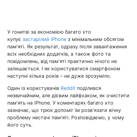
Головна
Війна
У гонитві за економією багато хто
купує
застарілий iPhone
з мінімальним обсягом
Україна
Політика
пам'яті. Як результат, одразу після завантаження
Економіка
Світ
всіх необхідних додатків, а також фото та
повідомлень, від пам'яті практично нічого не
Спорт
Наука
залишається. І як користуватися смартфоном
наступні кілька років – не дуже зрозуміло.
Техно і зв'язок
Лайт
Один із користувачів
Reddit
поділився
Зброя
Інциденти
незвичайним, але дієвим лайфхаком, як очистити
пам'ять на iPhone. У коментарях багато хто
Здоров'я
Туризм
зазначає, що трюк допоміг їм розв'язати вічну
проблему нестачі пам'яті. Розповідаємо, у чому
Цікавинки
Погода
його суть.
Екологія
Регіони