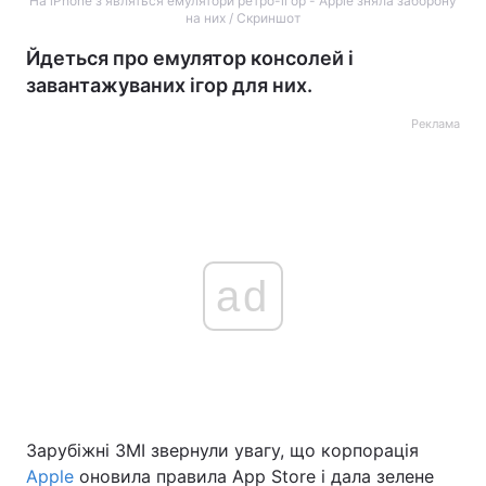
На iPhone з'являться емулятори ретро-ігор - Apple зняла заборону
на них / Скриншот
Йдеться про емулятор консолей і
завантажуваних ігор для них.
Реклама
ad
Зарубіжні ЗМІ звернули увагу, що корпорація
Apple
оновила правила App Store і дала зелене