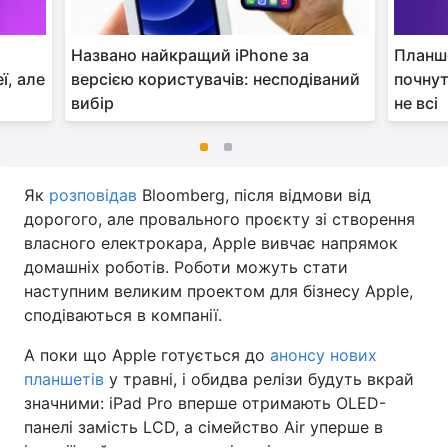
Названо найкращий iPhone за
Планше
ї, але
версією користувачів: несподіваний
почнут
вибір
не всі
Як
розповідав
Bloomberg, після відмови від
дорогого, але провального проєкту зі створення
власного електрокара, Apple вивчає напрямок
домашніх роботів. Роботи можуть стати
наступним великим проектом для бізнесу Apple,
сподіваються в компанії.
А поки що Apple готується до
анонсу нових
планшетів
у травні, і обидва релізи будуть вкрай
значними: iPad Pro вперше отримають OLED-
панелі замість LCD, а сімейство Air уперше в