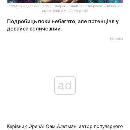
Колишній дизайнер Apple і творець ChatGPT створюють "вбивцю"
смартфонів/ Нейромережа
Подробиць поки небагато, але потенціал у
девайса величезний.
Реклама
ad
Керівник OpenAI Сем Альтман, автор популярного