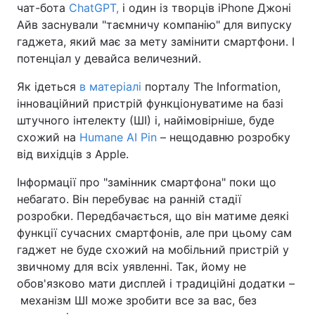
чат-бота
ChatGPT,
і один із творців iPhone Джоні
Айв заснували "таємничу компанію" для випуску
гаджета, який має за мету замінити смартфони. І
потенціал у девайса величезний.
Як ідеться
в матеріалі
порталу The Information,
інноваційний пристрій функціонуватиме на базі
штучного інтелекту (ШІ) і, найімовірніше, буде
схожий на
Humane AI Pin
– нещодавню розробку
від вихідців з Apple.
Інформації про "замінник смартфона" поки що
небагато. Він перебуває на ранній стадії
розробки. Передбачається, що він матиме деякі
функції сучасних смартфонів, але при цьому сам
гаджет не буде схожий на мобільний пристрій у
звичному для всіх уявленні. Так, йому не
обов'язково мати дисплей і традиційні додатки –
механізм ШІ може зробити все за вас, без