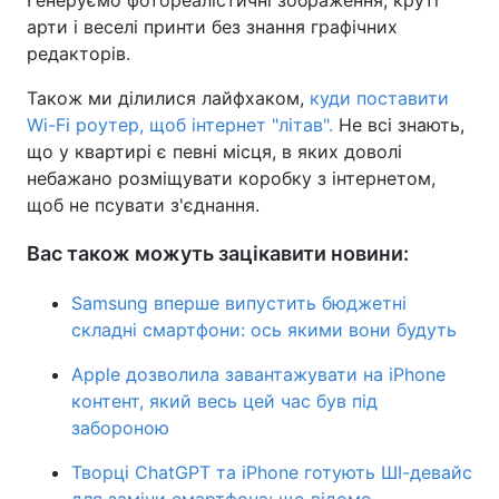
Генеруємо фотореалістичні зображення, круті
арти і веселі принти без знання графічних
редакторів.
Також ми ділилися лайфхаком,
куди поставити
Wi-Fi роутер, щоб інтернет "літав".
Не всі знають,
що у квартирі є певні місця, в яких доволі
небажано розміщувати коробку з інтернетом,
щоб не псувати з'єднання.
Вас також можуть зацікавити новини:
Samsung вперше випустить бюджетні
складні смартфони: ось якими вони будуть
Apple дозволила завантажувати на iPhone
контент, який весь цей час був під
забороною
Творці ChatGPT та iPhone готують ШІ-девайс