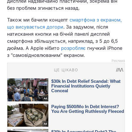
дисплей надзвичайно пластичний, зокрема він
без проблем згинається назад.
Також ми бачили концепт
смартфона з екраном,
що висувається догори
. За задумом, після
натискання кнопки на бічній панелі дисплей
смартфона збільшується, наприклад, з 5 до 6,5
дюйма. А Apple нібито
розробляє
гнучкий iPhone
з "самовідновлюваним" екраном.
Реклама