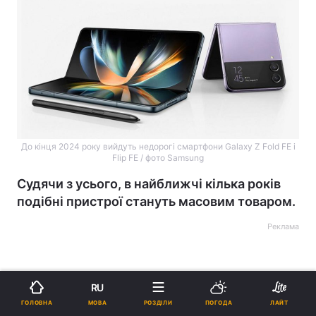
До кінця 2024 року вийдуть недорогі смартфони Galaxy Z Fold FE і
Flip FE / фото Samsung
Судячи з усього, в найближчі кілька років
подібні пристрої стануть масовим товаром.
Реклама
RU
МОВА
ГОЛОВНА
РОЗДІЛИ
ПОГОДА
ЛАЙТ