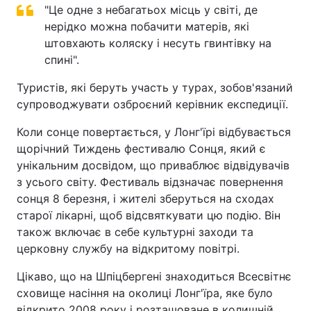
"Це одне з небагатьох місць у світі, де
нерідко можна побачити матерів, які
штовхають коляску і несуть гвинтівку на
спині".
Туристів, які беруть участь у турах, зобов'язаний
супроводжувати озброєний керівник експедиції.
Коли сонце повертається, у Лонг'їрі відбувається
щорічний Тиждень фестивалю Сонця, який є
унікальним досвідом, що приваблює відвідувачів
з усього світу. Фестиваль відзначає повернення
сонця 8 березня, і жителі зберуться на сходах
старої лікарні, щоб відсвяткувати цю подію. Він
також включає в себе культурні заходи та
церковну службу на відкритому повітрі.
Цікаво, що на Шпіцбергені знаходиться Всесвітнє
сховище насіння на околиці Лонг'їра, яке було
відкрито 2008 року і розташоване в колишній