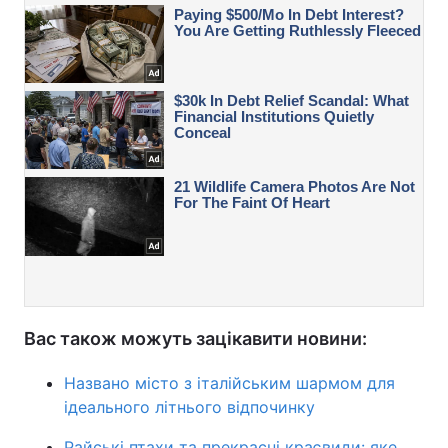
Вас також можуть зацікавити новини:
Названо місто з італійським шармом для
ідеального літнього відпочинку
Райські птахи та прекрасні краєвиди: яке