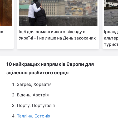
их
Ідеї для романтичного вікенду в
Ірланд
Україні – і не лише на День закоханих
альте
турис
10 найкращих напрямків Європи для
зцілення розбитого серця
Загреб, Хорватія
Відень, Австрія
Порту, Португалія
Таллінн, Естонія