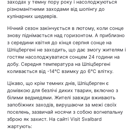
заходах у темну пору року і насолоджуються
різноманітними заходами від шопінгу до
кулінарних шедеврів.
Нічний сезон закінчується в лютому, коли сонце
знову піднімається над горизонтом. А приблизно
з середини квітня до кінця серпня сонце на
Шпіцбергені не заходить, що дає змогу жителям і
гостям насолоджуватися сонцем 24 години на
добу. Середня температура на Шпіцбергені
коливається від -14°C взимку до 6°C влітку.
Цікаво, що крім темних днів, Шпіцберген є
домівкою для безлічі диких тварин, включно з
білими ведмедями. Жителі завжди вживають
запобіжних заходів, вирушаючи за межі своїх
поселень, зазвичай носячи з собою вогнепальну
зброю як захист. На сайті Visit Svalbard
жартують: