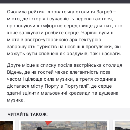
Тема оформлення
Очолила рейтинг хорватська столиця Загреб –
місто, де історія і сучасність переплітаються,
пропонуючи комфортне середовище для тих, хто
хоче залікувати розбите серце. Чарівні вулиці
міста з австро-угорською архітектурою
запрошують туристів на неспішні прогулянки, які
можуть бути сповнені як роздумів, так і наснаги.
Друге місце в списку посіла австрійська столиця
Відень, де на гостей чекає елегантність поза
часом і цілюща сила музики, а третя сходинка
дісталася місту Порту в Португалії, де серце
здатні зцілити мальовничі краєвиди та душевна
музика.
ЧИТАЙТЕ ТАКОЖ: