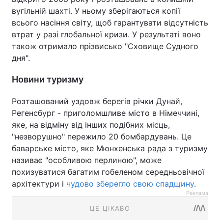
вугільній шахті. У ньому зберігаються копії
всього насіння світу, щоб гарантувати відсутність
втрат у разі глобальної кризи. У результаті воно
також отримало прізвисько "Сховище Судного
дня".
Новини туризму
Розташований уздовж берегів річки Дунай,
Регенсбург - приголомшливе місто в Німеччині,
яке, на відміну від інших подібних місць,
"незворушно" пережило 20 бомбардувань. Це
баварське місто, яке Мюнхенська рада з туризму
називає "особливою перлиною", може
похизуватися багатим гобеленом середньовічної
архітектури і
чудово зберегло свою спадщину
.
Реклама