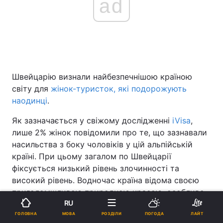
ad
Швейцарію визнали найбезпечнішою країною
світу для
жінок-туристок, які подорожують
наодинці
.
Як зазначається у свіжому дослідженні
iVisa
,
лише 2% жінок повідомили про те, що зазнавали
насильства з боку чоловіків у цій альпійській
країні. При цьому загалом по Швейцарії
фіксується низький рівень злочинності та
високий рівень. Водночас країна відома своєю
приголомшливою природною красою, особливо
RU
гірськими краєвидами, а також славиться своєю
прекрасною інфраструктурою, доброзичливими
МОВА
ГОЛОВНА
РОЗДІЛИ
ПОГОДА
ЛАЙТ