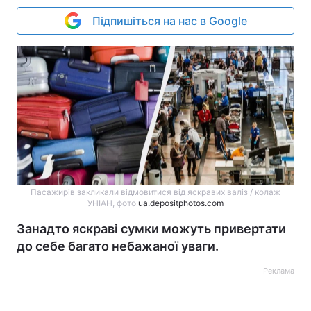
Підпишіться на нас в Google
Пасажирів закликали відмовитися від яскравих валіз / колаж
УНІАН, фото
ua.depositphotos.com
Занадто яскраві сумки можуть привертати
до себе багато небажаної уваги.
Реклама