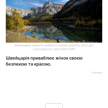
Швейцарію назвали найбезпечнішою країною світу для
солотуристок / фото REUTERS
Швейцарія приваблює жінок своєю
безпекою та красою.
Реклама