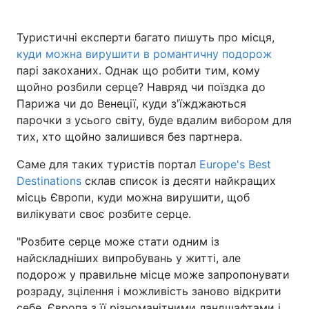
Туристичні експерти багато пишуть про місця,
куди можна вирушити в романтичну подорож
Головна
Війна
парі закоханих. Однак що робити тим, кому
щойно розбили серце? Навряд чи поїздка до
Україна
Політика
Парижа чи до Венеції, куди з'їжджаються
парочки з усього світу, буде вдалим вибором для
Економіка
Світ
тих, хто щойно залишився без партнера.
Спорт
Наука
Саме для таких туристів портал
Europe's Best
Destinations
склав список із десяти найкращих
Техно і зв'язок
Лайт
місць Європи, куди можна вирушити, щоб
Зброя
Інциденти
вилікувати своє розбите серце.
"Розбите серце може стати одним із
Здоров'я
Туризм
найскладніших випробувань у житті, але
Цікавинки
Погода
подорож у правильне місце може запропонувати
розраду, зцілення і можливість заново відкрити
Екологія
Регіони
себе. Європа з її різноманітними ландшафтами і