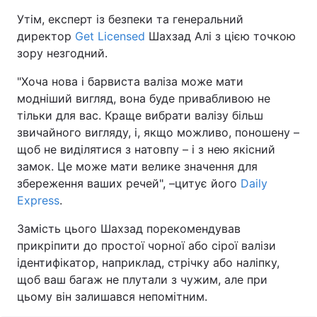
Утім, експерт із безпеки та генеральний
директор
Get Licensed
Шахзад Алі з цією точкою
зору незгодний.
"Хоча нова і барвиста валіза може мати
модніший вигляд, вона буде привабливою не
тільки для вас. Краще вибрати валізу більш
звичайного вигляду, і, якщо можливо, поношену –
щоб не виділятися з натовпу – і з нею якісний
замок. Це може мати велике значення для
збереження ваших речей", –цитує його
Daily
Express
.
Замість цього Шахзад порекомендував
прикріпити до простої чорної або сірої валізи
ідентифікатор, наприклад, стрічку або наліпку,
щоб ваш багаж не плутали з чужим, але при
цьому він залишався непомітним.