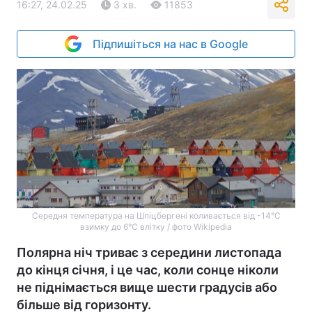
16:27, 24.02.25
3 хв.
11853
Підпишіться на нас в Google
Середня температура на Шпіцбергені коливається від -14°C
взимку до 6°C влітку / фото Wikipedia
Полярна ніч триває з середини листопада
до кінця січня, і це час, коли сонце ніколи
не піднімається вище шести градусів або
більше від горизонту.