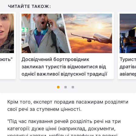
ЧИТАЙТЕ ТАКОЖ:
юють"
Досвідчений бортпровідник
Турист
закликал туристів відмовитися від
дратів
однієї важливої відпускної традиції
авіапе
Крім того, експерт порадив пасажирам розділяти
свої речі за ступенем цінності.
"Під час пакування речей розділіть речі на три
категорії: дуже цінні (наприклад, документи,
кредитні картки, мобільні телефони та великі