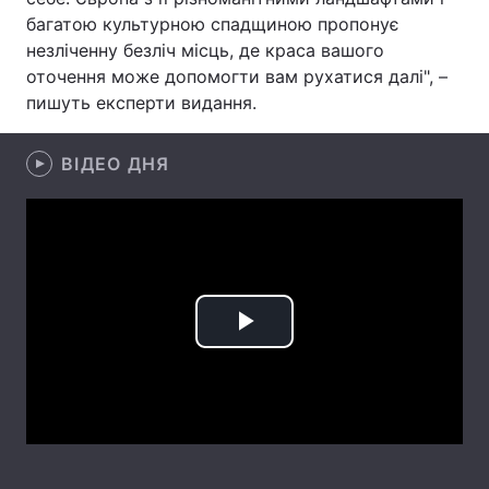
багатою культурною спадщиною пропонує
Лонгріди
незліченну безліч місць, де краса вашого
оточення може допомогти вам рухатися далі", –
пишуть експерти видання.
Відео з Youtube
Статті
Інтерв'ю
Думки
ВІДЕО ДНЯ
Архів
Вакансії
Контакти
Послуги
Play
Video