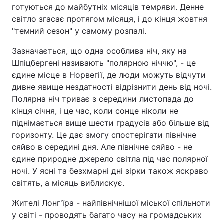
готуються до майбутніх місяців темряви. Денне
світло згасає протягом місяця, і до кінця жовтня
"темний сезон" у самому розпалі.
Зазначається, що одна особлива ніч, яку на
Шпіцбергені називають "полярною ніччю", - це
єдине місце в Норвегії, де люди можуть відчути
дивне явище нездатності відрізнити день від ночі.
Полярна ніч триває з середини листопада до
кінця січня, і це час, коли сонце ніколи не
піднімається вище шести градусів або більше від
горизонту. Це дає змогу спостерігати північне
сяйво в середині дня. Але північне сяйво - не
єдине природне джерело світла під час полярної
ночі. У ясні та безхмарні дні зірки також яскраво
світять, а місяць виблискує.
Жителі Лонг'їра - найпівнічнішої міської спільноти
у світі - проводять багато часу на громадських