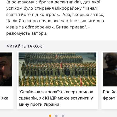
(в основному з бригад десантників), для якої
успіхом було стирання мікрорайону "Канал" і
взяття його під контроль. Але, скоріше за все,
Часів Яр скоро почне все частіше з'являтися в
медіа та обговореннях. Битва триває", –
резюмують автори.
ЧИТАЙТЕ ТАКОЖ:
"Серйозна загроза": експерт описав
Російс
 яка
сценарій, як КНДР може вступити у
фронті
війну проти України