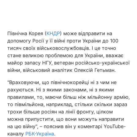
Головна
Війна
Північна Корея (
КНДР
) може відправити на
Україна
Політика
допомогу Росії у її війні проти України до 100
тисяч своїх військовослужбовців. І це точно
Економіка
Світ
стане великою проблемою для України, вважає
майор запасу НГУ, ветеран російсько-української
Спорт
Наука
війни, військовий аналітик Олексій Гетьман.
Техно і зв'язок
Лайт
"Враховуючи, що північнокорейці ні з чим не
рахуються. Ні з якими законами, ні з якими
Зброя
Інциденти
правилами, то, маючи більш ніж мільйонну армію,
то півмільйона, наприклад, стільки скільки зараз
Здоров'я
Туризм
трохи більше росіян на лінії фронту, цілком
можна припустити, що вони можуть направити
Цікавинки
Погода
на цю війну", – пояснив він у коментарі YouTube-
каналу
РБК-Україна
.
Екологія
Регіони