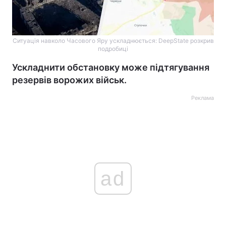
Ситуація навколо Часового Яру ускладнюється: DeepState розкрив
подробиці
Ускладнити обстановку може підтягування
резервів ворожих військ.
Реклама
ad