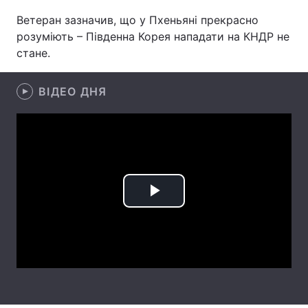
Ветеран зазначив, що у Пхеньяні прекрасно
Лонгріди
розуміють – Південна Корея нападати на КНДР не
стане.
Відео з Youtube
Статті
ВІДЕО ДНЯ
Інтерв'ю
Думки
Архів
Вакансії
Контакти
Послуги
Play
Video