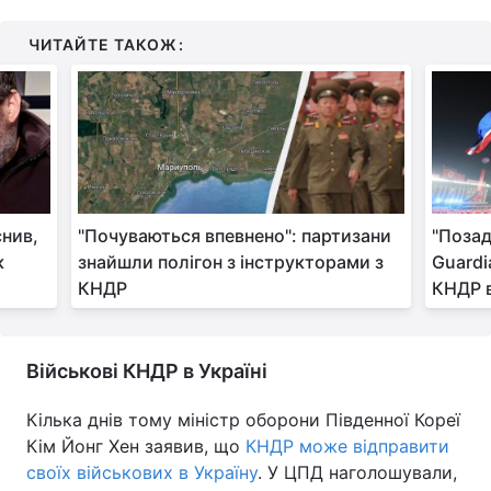
ЧИТАЙТЕ ТАКОЖ:
снив,
"Почуваються впевнено": партизани
"Позад
к
знайшли полігон з інструкторами з
Guardi
КНДР
КНДР в
Військові КНДР в Україні
Кілька днів тому міністр оборони Південної Кореї
Кім Йонг Хен заявив, що
КНДР може відправити
своїх військових в Україну
. У ЦПД наголошували,