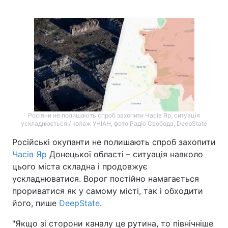
Росіяни не полишають спроб захопити Часів Яр, ситуація
ускладнюється / колаж УНІАН, фото Радіо Свобода, DeepState
Російські окупанти не полишають спроб захопити
Часів Яр
Донецької області – ситуація навколо
цього міста складна і продовжує
ускладнюватися. Ворог постійно намагається
прориватися як у самому місті, так і обходити
його, пише
DeepState
.
"Якщо зі сторони каналу це рутина, то північніше