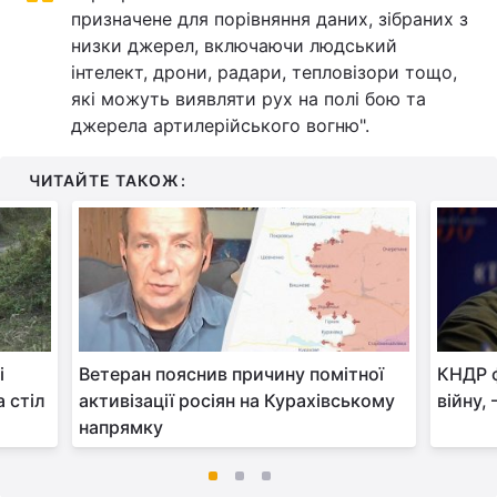
призначене для порівняння даних, зібраних з
низки джерел, включаючи людський
інтелект, дрони, радари, тепловізори тощо,
які можуть виявляти рух на полі бою та
джерела артилерійського вогню".
ЧИТАЙТЕ ТАКОЖ:
і
Ветеран пояснив причину помітної
КНДР 
 стіл
активізації росіян на Курахівському
війну,
напрямку