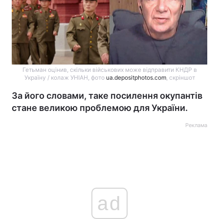
Гетьман оцінив, скільки військових може відправити КНДР в
Україну / колаж УНІАН, фото
ua.depositphotos.com
, скріншот
За його словами, таке посилення окупантів
стане великою проблемою для України.
Реклама
ad