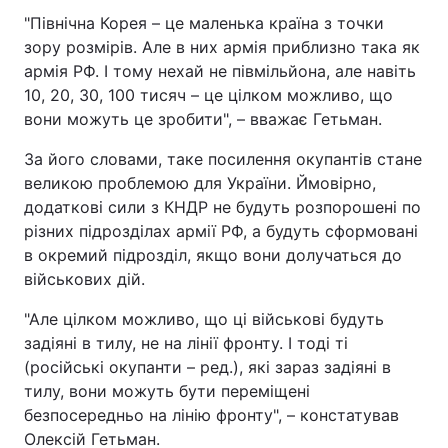
"Північна Корея – це маленька країна з точки
Тема оформлення
зору розмірів. Але в них армія приблизно така як
армія РФ. І тому нехай не півмільйона, але навіть
10, 20, 30, 100 тисяч – це цілком можливо, що
вони можуть це зробити", – вважає Гетьман.
За його словами, таке посилення окупантів стане
великою проблемою для України. Ймовірно,
додаткові сили з КНДР не будуть розпорошені по
різних підрозділах армії РФ, а будуть сформовані
в окремий підрозділ, якщо вони долучаться до
військових дій.
"Але цілком можливо, що ці військові будуть
задіяні в тилу, не на лінії фронту. І тоді ті
(російські окупанти – ред.), які зараз задіяні в
тилу, вони можуть бути переміщені
безпосередньо на лінію фронту", – констатував
Олексій Гетьман.