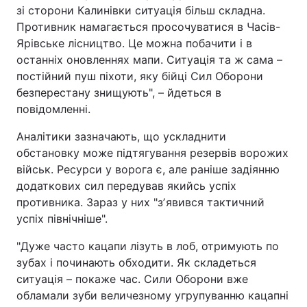
зі сторони Калинівки ситуація більш складна.
Противник намагається просочуватися в Часів-
Ярівське лісництво. Це можна побачити і в
останніх оновленнях мапи. Ситуація та ж сама –
постійний пуш піхоти, яку бійці Сил Оборони
безперестану знищують", – йдеться в
повідомленні.
Аналітики зазначають, що ускладнити
обстановку може підтягування резервів ворожих
військ. Ресурси у ворога є, але раніше задіянню
додаткових сил передував якийсь успіх
противника. Зараз у них "зʼявився тактичний
успіх північніше".
"Дуже часто кацапи лізуть в лоб, отримують по
зубах і починають обходити. Як складеться
ситуація – покаже час. Сили Оборони вже
обламали зуби величезному угрупуванню кацапні