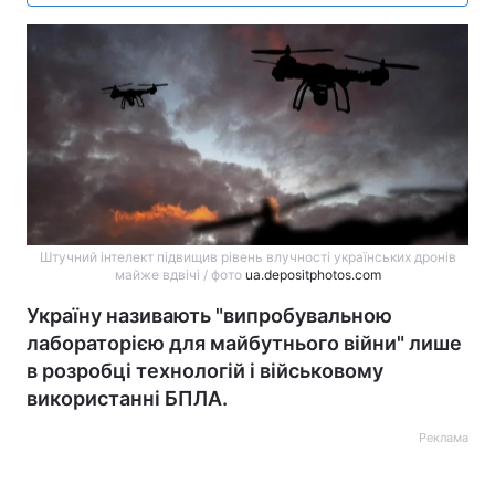
Штучний інтелект підвищив рівень влучності українських дронів
майже вдвічі / фото
ua.depositphotos.com
Україну називають "випробувальною
лабораторією для майбутнього війни" лише
в розробці технологій і військовому
використанні БПЛА.
Реклама