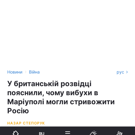
›
Новини
Війна
рус
У британській розвідці
пояснили, чому вибухи в
Маріуполі могли стривожити
Росію
НАЗАР СТЕПОРУК
RU
10:31, 27.02.23
2 хв.
16981