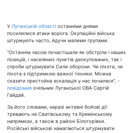
Головна
Війна
У
Луганській області
останніми днями
посилилися атаки ворога. Окупаційні війська
Україна
Політика
штурмують часто, йдучи малими групами.
Економіка
Світ
"Останнім часом почастішали як обстріли і наших
позицій, і населених пунктів деокупованих, так і
Спорт
Наука
спроби штурмувати Сили оборони. Чи піхота, чи
піхота з підтримкою важкої техніки. Можна
Техно і зв'язок
Лайт
сказати пристойна ескалація у нас почалася", -
повідомив
очільник Луганської ОВА Сергій
Зброя
Інциденти
Гайдай.
Здоров'я
Туризм
За його словами, наразі активні бойові дії
тривають на Сватівському та Кремінському
Цікавинки
Погода
напрямках, а також в районі Білогорівки.
Російські військові намагаються штурмувати
Екологія
Регіони