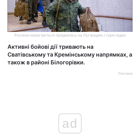
Росіяни намагаються прорватись на Луганщині / скрін відео
Активні бойові дії тривають на
Сватівському та Кремінському напрямках, а
також в районі Білогорівки.
Реклама
ad