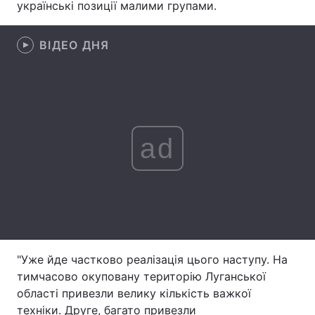
українські позиції малими групами.
Лонгріди
ВІДЕО ДНЯ
Відео з Youtube
Статті
Інтерв'ю
Думки
Архів
Вакансії
ad
Контакти
Послуги
"Уже йде частково реалізація цього наступу. На
тимчасово окуповану територію Луганської
області привезли велику кількість важкої
техніки. Друге, багато привезли