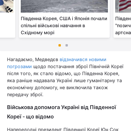
Південна Корея, США і Японія почали
Півден
спільні військові навчання в
"позич
Східному морі
артсна
Нагадаємо, Медведєв
відзначився новими
погрозами
щодо постачання зброї Північній Кореї
після того, як стало відомо, що Південна Корея,
яка раніше надавала Україні лише гуманітарну та
економічну допомогу, не виключила також
передачу зброї.
Військова допомога Україні від Південної
Кореї - що відомо
Напередодні президент Південної Кореї Юн Сок