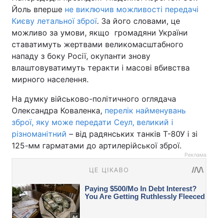
Йоль вперше
не виключив можливості передачі
Києву летальної зброї
. За його словами, це
можливо за умови, якщо громадяни України
ставатимуть жертвами великомасштабного
нападу з боку Росії, окупанти знову
влаштовуватимуть теракти і масові вбивства
мирного населення.
На думку військово-політичного оглядача
Олександра Коваленка,
перелік найменувань
зброї, яку може передати Сеул, великий і
різноманітний
– від радянських танків Т-80У і зі
125-мм гарматами до артилерійської зброї.
Реклама