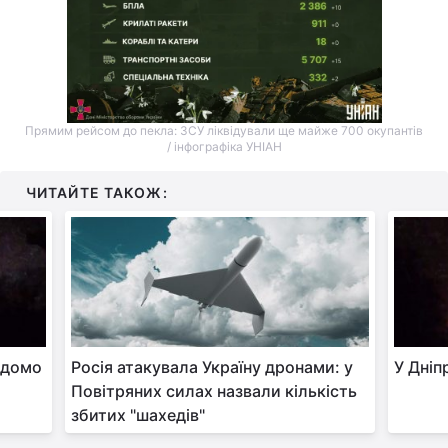
Прямим рейсом до пекла: ЗСУ ліквідували ще майже 700 окупантів
/ інфографіка УНІАН
ЧИТАЙТЕ ТАКОЖ:
ідомо
Росія атакувала Україну дронами: у
У Дніп
Повітряних силах назвали кількість
збитих "шахедів"