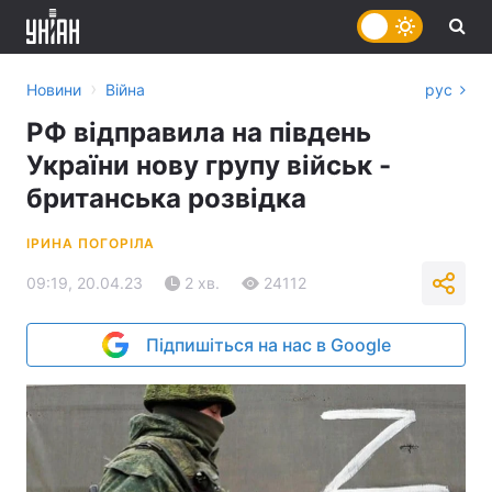
›
Новини
Війна
рус
РФ відправила на південь
України нову групу військ -
британська розвідка
ІРИНА ПОГОРІЛА
09:19, 20.04.23
2 хв.
24112
Підпишіться на нас в Google