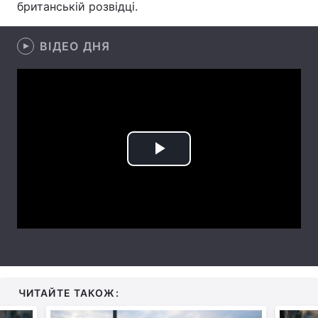
британській розвідці.
Лонгріди
ВІДЕО ДНЯ
Відео з Youtube
Статті
Інтерв'ю
Думки
Архів
Вакансії
Play
Контакти
Video
Послуги
ЧИТАЙТЕ ТАКОЖ: