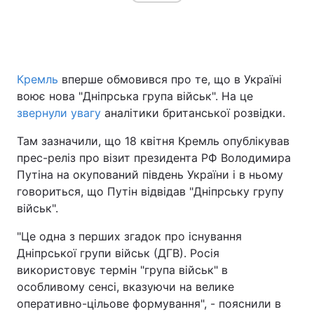
Головна
Війна
Кремль
вперше обмовився про те, що в Україні
Україна
Політика
воює нова "Дніпрська група військ". На це
звернули увагу
аналітики британської розвідки.
Економіка
Світ
Там зазначили, що 18 квітня Кремль опублікував
Спорт
Наука
прес-реліз про візит президента РФ Володимира
Путіна на окупований південь України і в ньому
Техно і зв'язок
Лайт
говориться, що Путін відвідав "Дніпрську групу
військ".
Зброя
Інциденти
"Це одна з перших згадок про існування
Здоров'я
Туризм
Дніпрської групи військ (ДГВ). Росія
використовує термін "група військ" в
Цікавинки
Погода
особливому сенсі, вказуючи на велике
оперативно-цільове формування", - пояснили в
Екологія
Регіони