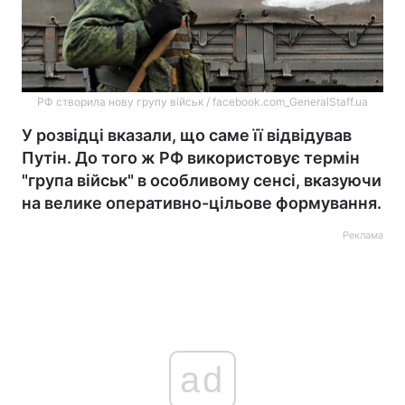
РФ створила нову групу військ / facebook.com_GeneralStaff.ua
У розвідці вказали, що саме її відвідував
Путін. До того ж РФ використовує термін
"група військ" в особливому сенсі, вказуючи
на велике оперативно-цільове формування.
Реклама
ad