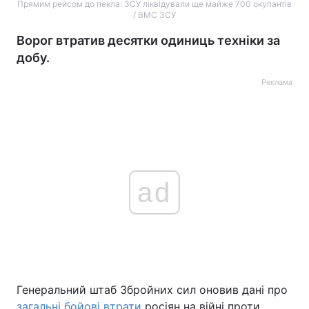
Прямим рейсом до пекла: ЗСУ ліквідували ще майже 700 окупантів
/ ВМС ЗСУ
Ворог втратив десятки одиниць техніки за
добу.
Реклама
ad
Генеральний штаб Збройних сил оновив дані про
загальні бойові втрати
росіян на війні проти