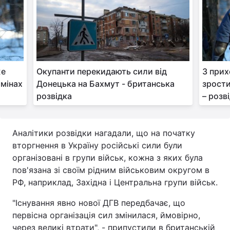
Тема оформлення
же
Окупанти перекидають сили від
З прих
 мінах
Донецька на Бахмут - британська
зрости
розвідка
– розв
Аналітики розвідки нагадали, що на початку
вторгнення в Україну російські сили були
організовані в групи військ, кожна з яких була
пов'язана зі своїм рідним військовим округом в
РФ, наприклад, Західна і Центральна групи військ.
"Існування явно нової ДГВ передбачає, що
первісна організація сил змінилася, ймовірно,
через великі втрати", - припустили в британській