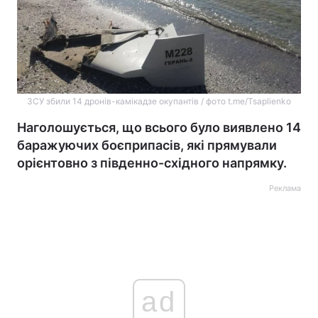
ЗСУ збили 14 дронів-камікадзе окупантів / фото t.me/Tsaplienko
Наголошується, що всього було виявлено 14
баражуючих боєприпасів, які прямували
орієнтовно з південно-східного напрямку.
Реклама
ad