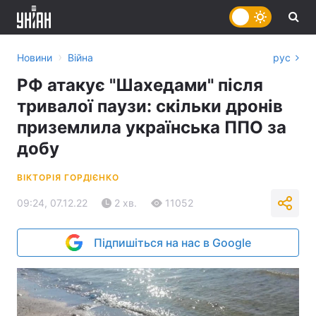
›
Новини
Війна
рус
РФ атакує "Шахедами" після
тривалої паузи: скільки дронів
приземлила українська ППО за
добу
ВІКТОРІЯ ГОРДІЄНКО
09:24, 07.12.22
2 хв.
11052
Підпишіться на нас в Google