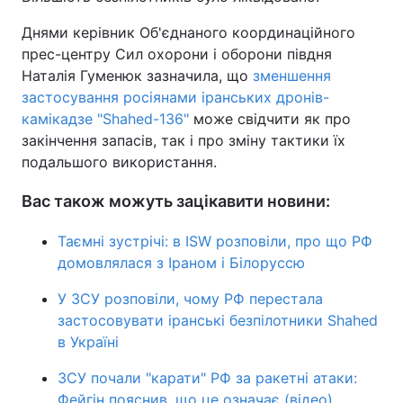
Днями керівник Об'єднаного координаційного
прес-центру Сил охорони і оборони півдня
Наталія Гуменюк зазначила, що
зменшення
застосування росіянами іранських дронів-
камікадзе "Shahed-136"
може свідчити як про
закінчення запасів, так і про зміну тактики їх
подальшого використання.
Вас також можуть зацікавити новини:
Таємні зустрічі: в ISW розповіли, про що РФ
домовлялася з Іраном і Білоруссю
У ЗСУ розповіли, чому РФ перестала
застосовувати іранські безпілотники Shahed
в Україні
ЗСУ почали "карати" РФ за ракетні атаки:
Фейгін пояснив, що це означає (відео)