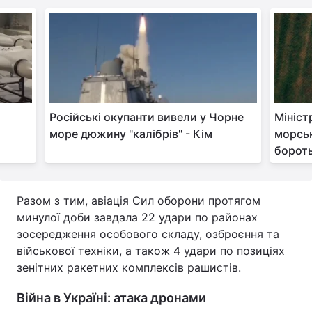
Тема оформлення
Російські окупанти вивели у Чорне
Мініст
і
море дюжину "калібрів" - Кім
морськ
бороть
Разом з тим, авіація Сил оборони протягом
минулої доби завдала 22 удари по районах
зосередження особового складу, озброєння та
військової техніки, а також 4 удари по позиціях
зенітних ракетних комплексів рашистів.
Війна в Україні: атака дронами