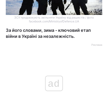
ЗСУ продовжують звільняти Україну від рашистів / фото
facebook.com/MinistryofDefence.UA
За його словами, зима - ключовий етап
війни в Україні за незалежність.
Реклама
ad