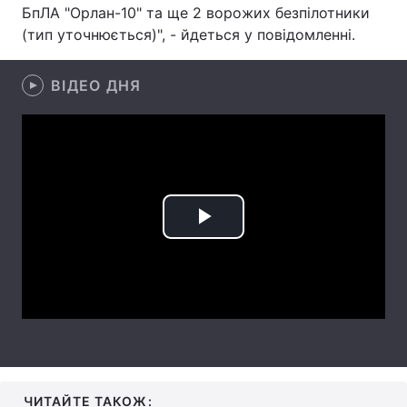
БпЛА "Орлан-10" та ще 2 ворожих безпілотники
Лонгріди
(тип уточнюється)", - йдеться у повідомленні.
ВІДЕО ДНЯ
Відео з Youtube
Статті
Інтерв'ю
Думки
Архів
Вакансії
Контакти
Play
Послуги
Video
ЧИТАЙТЕ ТАКОЖ: