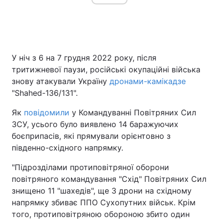
Головна
Війна
У ніч з 6 на 7 грудня 2022 року, після
Україна
Політика
тритижневої паузи, російські окупаційні війська
знову атакували Україну
дронами-камікадзе
Економіка
Світ
"Shahed-136/131".
Спорт
Наука
Як
повідомили
у Командуванні Повітряних Сил
ЗСУ, усього було виявлено 14 баражуючих
Техно і зв'язок
Лайт
боєприпасів, які прямували орієнтовно з
південно-східного напрямку.
Зброя
Інциденти
"Підрозділами протиповітряної оборони
Здоров'я
Туризм
повітряного командування "Схід" Повітряних Сил
знищено 11 "шахедів", ще 3 дрони на східному
Цікавинки
Погода
напрямку збиває ППО Сухопутних військ. Крім
того, протиповітряною обороною збито один
Екологія
Регіони