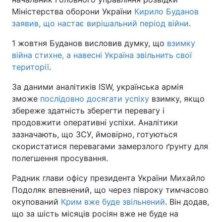
Міністерства оборони України
Кирило Буданов
заявив, що настає вирішальний період війни
.
1 жовтня Буданов висловив думку, що
взимку
війна стихне, а навесні Україна звільнить свої
території
.
За даними аналітиків ISW, українська армія
зможе
послідовно досягати успіху
взимку, якщо
збереже здатність зберегти перевагу і
продовжити оперативні успіхи. Аналітики
зазначають, що ЗСУ, ймовірно, готуються
скористатися перевагами замерзлого ґрунту для
полегшення просування.
Радник глави офісу президента України Михайло
Подоляк впевнений, що через півроку тимчасово
окупований
Крим вже буде звільнений
. Він додав,
що за шість місяців росіян вже не буде на