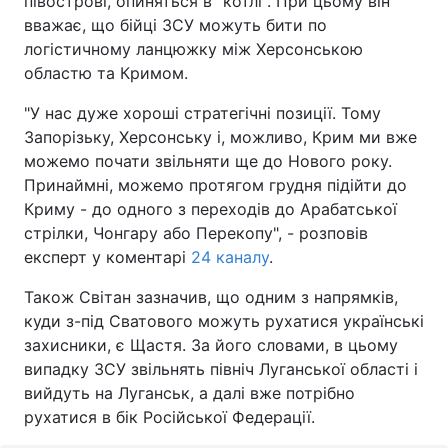
півострові, опиняться в "котлі". При цьому він
вважає, що бійці ЗСУ можуть бити по
логістичному ланцюжку між Херсонською
областю та Кримом.
"У нас дуже хороші стратегічні позиції. Тому
Запорізьку, Херсонську і, можливо, Крим ми вже
можемо почати звільняти ще до Нового року.
Принаймні, можемо протягом грудня підійти до
Криму - до одного з переходів до Арабатської
стрілки, Чонгару або Перекопу", - розповів
експерт у коментарі
24 каналу
.
Також Світан зазначив, що одним з напрямків,
куди з-під Сватового можуть рухатися українські
захисники, є Щастя. За його словами, в цьому
випадку ЗСУ звільнять північ Луганської області і
вийдуть на Луганськ, а далі вже потрібно
рухатися в бік Російської Федерації.