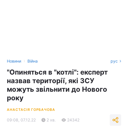
›
Новини
Війна
рус
"Опиняться в "котлі": експерт
назвав території, які ЗСУ
можуть звільнити до Нового
року
АНАСТАСІЯ ГОРБАЧОВА
09:08, 07.12.22
2 хв.
24342