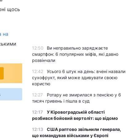
оні щось
а на
нськими
12:50
Ви неправильно заряджаєте
смартфон: 6 популярних міфів, які давно
розвінчали
12:42
Усього 6 штук на день: вчені назвали
сухофрукт, який може здивувати своєю
користю
s
12:27
Ротару не змирилася з пенсією у 6
тисяч гривень і пішла в суд
12:17
У Кіровоградській області
розбився бойовий вертоліт: що відомо
12:13
США раптово звільнили генерала,
що командував військами у Європі