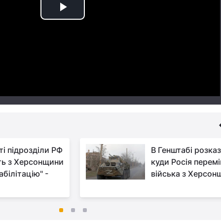
Play
Video
ті підрозділи РФ
В Генштабі розка
ть з Херсонщини
куди Росія перем
абілітацію" -
війська з Херсон