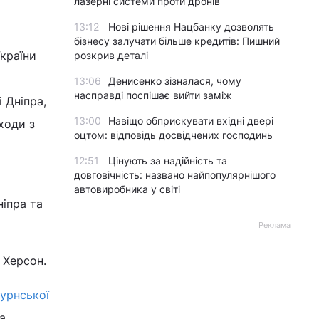
лазерні системи проти дронів
13:12
Нові рішення Нацбанку дозволять
бізнесу залучати більше кредитів: Пишний
країни
розкрив деталі
13:06
Денисенко зізналася, чому
насправді поспішає вийти заміж
 Дніпра,
13:00
Навіщо обприскувати вхідні двері
ходи з
оцтом: відповідь досвідчених господинь
12:51
Цінують за надійність та
довговічність: названо найпопулярнішого
автовиробника у світі
ніпра та
Реклама
 Херсон.
бурнської
а