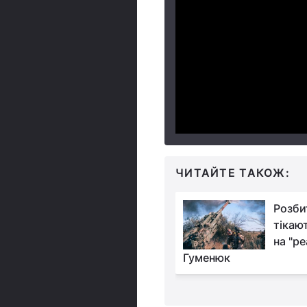
ЧИТАЙТЕ ТАКОЖ:
ЗСУ розгромили
Розби
скупчення сил РФ у
тікаю
Скадовську:
на "ре
о 50 окупантів
Гуменюк