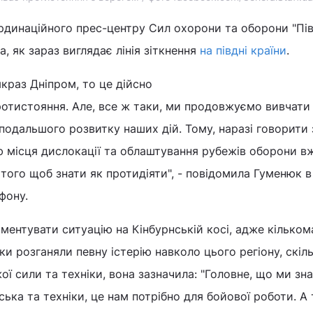
рдинаційного прес-центру Сил охорони та оборони "Пі
, як зараз виглядає лінія зіткнення
на півдні країни
.
краз Дніпром, то це дійсно
отистояння. Але, все ж таки, ми продовжуємо вивчати 
подальшого розвитку наших дій. Тому, наразі говорити 
 місця дислокації та облаштування рубежів оборони в
я того щоб знати як протидіяти", - повідомила Гуменюк 
фону.
ментувати ситуацію на Кінбурнській косі, адже кілько
ки розганяли певну істерію навколо цього регіону, скіл
ої сили та техніки, вона зазначила: "Головне, що ми зн
ька та техніки, це нам потрібно для бойової роботи. А 