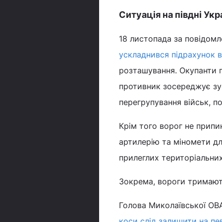
Ситуація на півдні Укр
18 листопада за повідомл
ускладнився підрахунок в
розташування. Окупанти п
противник зосереджує зу
перегрупування військ, по
Крім того ворог не припи
артилерію та міномети дл
прилеглих територіальни
Зокрема, вороги тримають
Голова Миколаївської ОВА
коси слід залишити на пе