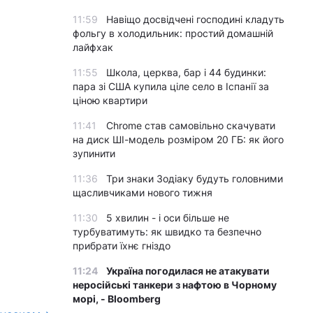
11:59
Навіщо досвідчені господині кладуть
фольгу в холодильник: простий домашній
лайфхак
11:55
Школа, церква, бар і 44 будинки:
пара зі США купила ціле село в Іспанії за
ціною квартири
11:41
Chrome став самовільно скачувати
на диск ШІ-модель розміром 20 ГБ: як його
зупинити
11:36
Три знаки Зодіаку будуть головними
щасливчиками нового тижня
11:30
5 хвилин - і оси більше не
турбуватимуть: як швидко та безпечно
прибрати їхнє гніздо
11:24
Україна погодилася не атакувати
неросійські танкери з нафтою в Чорному
морі, - Bloomberg