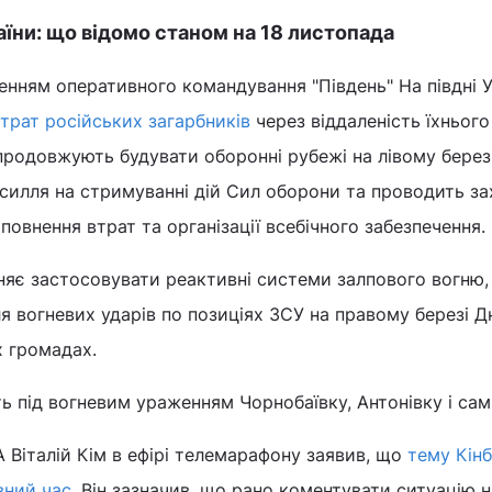
аїни: що відомо станом на 18 листопада
енням оперативного командування "Південь" На півдні У
трат російських загарбників
через віддаленість їхнього
родовжують будувати оборонні рубежі на лівому березі
силля на стримуванні дій Сил оборони та проводить за
повнення втрат та організації всебічного забезпечення.
няє застосовувати реактивні системи залпового вогню,
я вогневих ударів по позиціях ЗСУ на правому березі Д
х громадах.
 під вогневим ураженням Чорнобаївку, Антонівку і сам
 Віталій Кім в ефірі телемарафону заявив, що
тему Кін
вний час
. Він зазначив, що рано коментувати ситуацію н