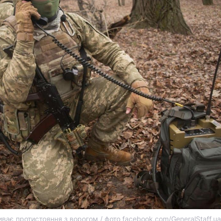
риває протистояння з ворогом / фото facebook.com/GeneralStaff.ua