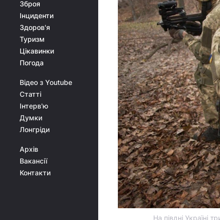
Зброя
Інциденти
Здоров'я
Туризм
Цікавинки
Погода
Відео з Youtube
Статті
Інтерв'ю
Думки
Лонгріди
Архів
Вакансії
Контакти
На півдні Україні т