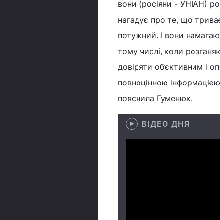
вони (росіяни - УНІАН) р
нагадує про те, що трива
потужний. І вони намагаю
тому числі, коли розганя
довіряти об’єктивним і о
повноцінною інформацією,
пояснила Гуменюк.
ВІДЕО ДНЯ