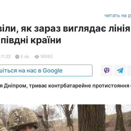
читать на 
іли, як зараз виглядає лінія
 півдні країни
.11.22
3 хв.
16593
іться на нас в Google
я Дніпром, триває контрбатарейне протистояння