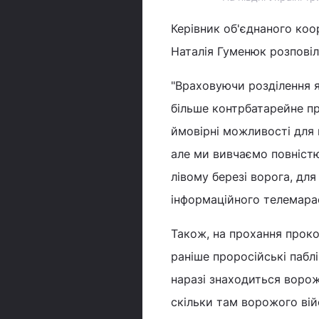
Керівник об'єднаного коо
Наталія Гуменюк розповіла
"Враховуючи розділення я
більше контрбатарейне пр
ймовірні можливості для 
але ми вивчаємо повністю
лівому березі ворога, дл
інформаційного телемара
Також, на прохання проко
раніше проросійські паблі
наразі знаходиться ворож
скільки там ворожого війс