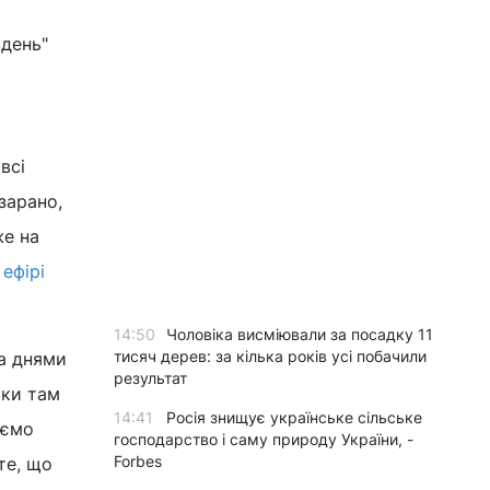
вдень"
всі
зарано,
же на
в
ефірі
14:50
Чоловіка висміювали за посадку 11
тисяч дерев: за кілька років усі побачили
ма днями
результат
ьки там
14:41
Росія знищує українське сільське
аємо
господарство і саму природу України, -
Forbes
те, що