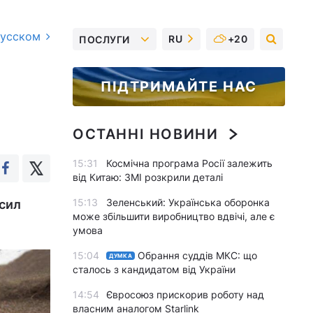
русском
RU
+20
ПОСЛУГИ
ПІДТРИМАЙТЕ НАС
ОСТАННІ НОВИНИ
15:31
Космічна програма Росії залежить
від Китаю: ЗМІ розкрили деталі
15:13
Зеленський: Українська оборонка
 сил
може збільшити виробництво вдвічі, але є
умова
15:04
Обрання суддів МКС: що
ДУМКА
сталось з кандидатом від України
14:54
Євросоюз прискорив роботу над
власним аналогом Starlink