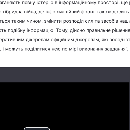
озганяють певну істерію в інформаційному просторі, ще 
є гібридна війна, де інформаційний фронт також досить
ться таким чином, змінити розподіл сил та засобів наш
ють подібну інформацію. Тому, дійсно правильне рішення
перативним джерелам офіційним джерелам, які володію
 і можуть поділитися нею по мірі виконання завдання", 