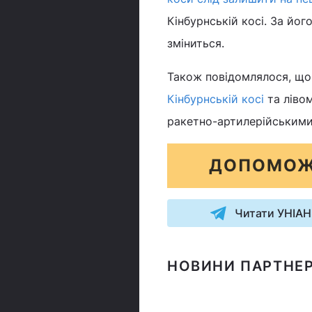
Кінбурнській косі. За йог
зміниться.
Також повідомлялося, що 
Кінбурнській косі
та лівом
ракетно-артилерійськими
ДОПОМОЖ
Читати УНІАН
НОВИНИ ПАРТНЕР