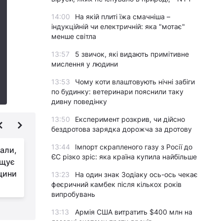
14:00
На якій плиті їжа смачніша –
індукційній чи електричній: яка "мотає"
менше світла
13:57
5 звичок, які видають примітивне
мислення у людини
13:53
Чому коти влаштовують нічні забіги
по будинку: ветеринари пояснили таку
дивну поведінку
13:50
Експеримент розкрив, чи дійсно
бездротова зарядка дорожча за дротову
13:44
Імпорт скрапленого газу з Росії до
зали,
ЗСУ розгромили
ЄС різко зріс: яка країна купила найбільше
іщує
скупчення сил РФ у
щини
Скадовську:
13:23
На один знак Зодіаку ось-ось чекає
феєричний камбек після кількох років
ліквідовано 50 окупантів
Г
випробувань
13:13
Армія США витратить $400 млн на