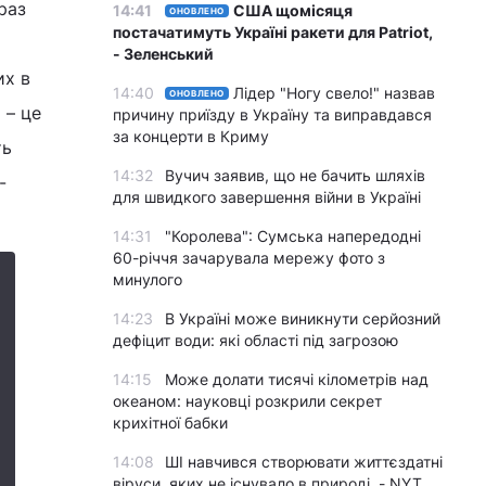
раз
14:41
США щомісяця
ОНОВЛЕНО
постачатимуть Україні ракети для Patriot,
- Зеленський
их в
14:40
Лідер "Ногу свело!" назвав
ОНОВЛЕНО
 – це
причину приїзду в Україну та виправдався
за концерти в Криму
ть
14:32
Вучич заявив, що не бачить шляхів
-
для швидкого завершення війни в Україні
14:31
"Королева": Сумська напередодні
60-річчя зачарувала мережу фото з
минулого
14:23
В Україні може виникнути серйозний
дефіцит води: які області під загрозою
14:15
Може долати тисячі кілометрів над
океаном: науковці розкрили секрет
крихітної бабки
14:08
ШІ навчився створювати життєздатні
віруси, яких не існувало в природі, - NYT