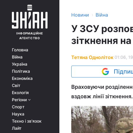
›
Новини
Війна
У ЗСУ розпов
ІНФОРМАЦІЙНЕ
зіткнення на
АГЕНТСТВО
Головна
Тетяна Одноліток
Війна
01:06, 19
Україна
Підпиш
Політика
Економіка
Світ
Враховуючи розділенн
Екологія
вздовж лінії зіткнення.
Регіони
Спорт
Наука
Техно і зв'язок
Лайт