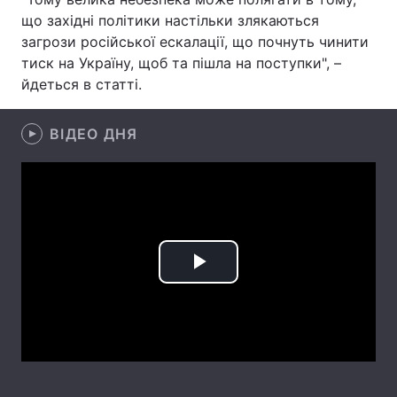
що західні політики настільки злякаються
Лонгріди
загрози російської ескалації, що почнуть чинити
тиск на Україну, щоб та пішла на поступки", –
йдеться в статті.
Відео з Youtube
Статті
Інтерв'ю
Думки
ВІДЕО ДНЯ
Архів
Вакансії
Контакти
Послуги
Play
Video