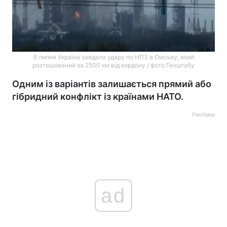
6 липня Україна завдала удару по НПЗ в Омську, який
розташований за 2500 км від кордону / фото Генштабу
Одним із варіантів залишається прямий або
гібридний конфлікт із країнами НАТО.
Реклама
ad