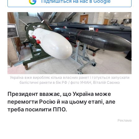
Підпишіться на нас в Google
Україна вже виробляє кілька власних ракет і готується запускати
балістичні ракети в бік РФ / фото УНІАН, Віталій Саєнко
Президент вважає, що Україна може
перемогти Росію й на цьому етапі, але
треба посилити ППО.
Реклама