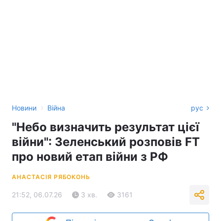
›
Новини
Війна
рус
"Небо визначить результат цієї
війни": Зеленський розповів FT
про новий етап війни з РФ
АНАСТАСІЯ РЯБОКОНЬ
21:52, 06.07.26
3 хв.
3161