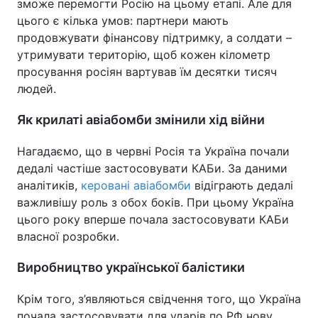
зможе перемогти Росію на цьому етапі. Але для
цього є кілька умов: партнери мають
продовжувати фінансову підтримку, а солдати –
утримувати територію, щоб кожен кілометр
просування росіян вартував їм десятки тисяч
людей.
Як крилаті авіабомби змінили хід війни
Нагадаємо, що в червні Росія та Україна почали
дедалі частіше застосовувати КАБи. За даними
аналітиків,
керовані авіабомби
відіграють дедалі
важливішу роль з обох боків. При цьому Україна
цього року вперше почала застосовувати КАБи
власної розробки.
Виробництво української балістики
Крім того, з’являються свідчення того, що Україна
почала застосовувати для ударів по РФ нову