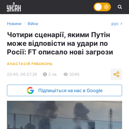
›
Новини
Війна
рус
Чотири сценарії, якими Путін
може відповісти на удари по
Росії: FT описало нові загрози
АНАСТАСІЯ РЯБОКОНЬ
23:40, 06.07.26
3 хв.
3040
Підпишіться на нас в Google