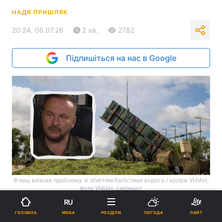
НАДЯ ПРИШЛЯК
20:24, 06.07.26
2 хв.
2782
Підпишіться на нас в Google
Флеш визнав проблему зі збиттям балістики ворога / колаж УНІАН,
фото УНІАН, скріншот
RU
В України немає чим збивати балістичні
МОВА
ГОЛОВНА
РОЗДІЛИ
ПОГОДА
ЛАЙТ
ракети росіян, але це не є секретом, і Київ