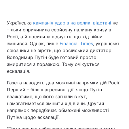
Українська
кампанія ударів на великі відстані
не
Головна
Війна
тільки спричинила серйозну паливну кризу в
Росії, а й посилила відчуття, що хід війни
Україна
Політика
змінився. Однак, пише
Financial Times
, українські
союзники не вірять, що російський диктатор
Економіка
Світ
Володимир Путін буде готовий просто
Спорт
Наука
змиритися з поразкою. Тому очікується
ескалація.
Техно і зв'язок
Лайт
Газета наводить два можливі напрямки дій Росії.
Зброя
Інциденти
Перший – більш агресивні дії, якщо Путін
вважатиме, що його загнали в кут, і
Здоров'я
Туризм
намагатиметься змінити хід війни. Другий
напрямок передбачає обмежені можливості
Цікавинки
Погода
Путіна щодо ескалації.
Екологія
Регіони
"Тому велика небезпека може полягати в тому,