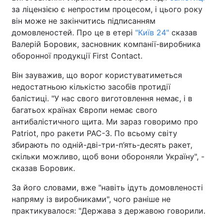
за ліцензією є непростим процесом, і цього року
він може не закінчитись підписанням
домовленостей. Про це в етері
"Київ 24"
сказав
Валерій Боровик, засновник компанії-виробника
оборонної продукції First Contact.
Він зауважив, що ворог користуватиметься
недостатньою кількістю засобів протидії
балістиці. "У нас свого виготовлення немає, і в
багатьох країнах Європи немає свого
антибалістичного щита. Ми зараз говоримо про
Patriot, про ракети PAC-3. По всьому світу
збирають по одній-дві-три-п’ять-десять ракет,
скільки можливо, щоб вони обороняли Україну", -
сказав Боровик.
За його словами, вже "навіть ідуть домовленості
напряму із виробниками", чого раніше не
практикувалося: "Держава з державою говорили.