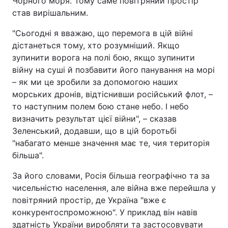
Чорного моря. Тому саме повітряний простір
став вирішальним.
"Сьогодні я вважаю, що перемога в цій війні
дістанеться тому, хто розумніший. Якщо
зупинити ворога на полі бою, якщо зупинити
війну на суші й позбавити його панування на морі
– як ми це зробили за допомогою наших
морських дронів, відтіснивши російський флот, –
то наступним полем бою стане небо. І небо
визначить результат цієї війни", – сказав
Зеленський, додавши, що в цій боротьбі
"набагато менше значення має те, чия територія
більша".
За його словами, Росія більша географічно та за
чисельністю населення, але війна вже перейшла у
повітряний простір, де Україна "вже є
конкурентоспроможною". У приклад він навів
здатність України виробляти та застосовувати