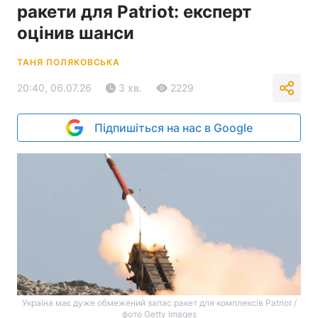
ракети для Patriot: експерт
оцінив шанси
ТАНЯ ПОЛЯКОВСЬКА
20:40, 06.07.26
3 хв.
2229
Підпишіться на нас в Google
Україна має дуже обмежений запас ракет для комплексів Patriot /
фото Getty Images