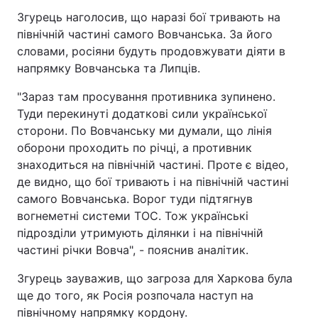
Згурець наголосив, що наразі бої тривають на
північній частині самого Вовчанська. За його
словами, росіяни будуть продовжувати діяти в
напрямку Вовчанська та Липців.
"Зараз там просування противника зупинено.
Туди перекинуті додаткові сили української
сторони. По Вовчанську ми думали, що лінія
оборони проходить по річці, а противник
знаходиться на північній частині. Проте є відео,
де видно, що бої тривають і на північній частині
самого Вовчанська. Ворог туди підтягнув
вогнеметні системи ТОС. Тож українські
підрозділи утримують ділянки і на північній
частині річки Вовча", - пояснив аналітик.
Згурець зауважив, що загроза для Харкова була
ще до того, як Росія розпочала наступ на
північному напрямку кордону.