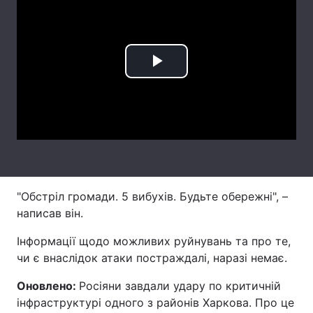
Лонгріди
Відео з Youtube
Статті
Play
Інтерв'ю
Думки
Video
Архів
Вакансії
Контакти
Послуги
"Обстріл громади. 5 вибухів. Будьте обережні", –
написав він.
Інформації щодо можливих руйнувань та про те,
чи є внаслідок атаки постраждалі, наразі немає.
Оновлено:
Росіяни завдали удару по критичній
інфраструктурі одного з районів Харкова. Про це