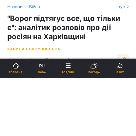
›
Новини
Війна
рус
"Ворог підтягує все, що тільки
є": аналітик розповів про дії
росіян на Харківщині
КАРИНА БОВСУНОВСЬКА
13:51, 29.05.24
3 хв.
7048
RU
МОВА
ГОЛОВНА
РОЗДІЛИ
ПОГОДА
ЛАЙТ
Підпишіться на нас в Google