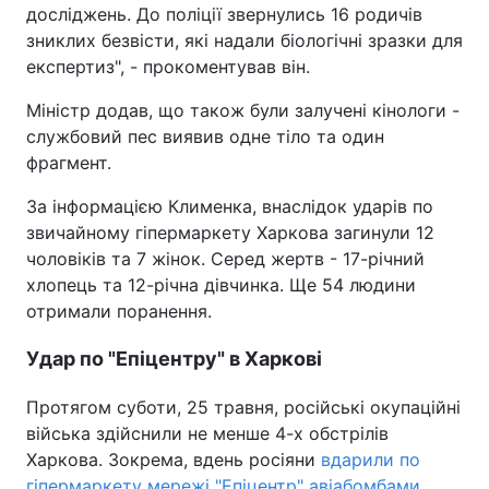
досліджень. До поліції звернулись 16 родичів
зниклих безвісти, які надали біологічні зразки для
експертиз", - прокоментував він.
Міністр додав, що також були залучені кінологи -
службовий пес виявив одне тіло та один
фрагмент.
За інформацією Клименка, внаслідок ударів по
звичайному гіпермаркету Харкова загинули 12
чоловіків та 7 жінок. Серед жертв - 17-річний
хлопець та 12-річна дівчинка. Ще 54 людини
отримали поранення.
Удар по "Епіцентру" в Харкові
Протягом суботи, 25 травня, російські окупаційні
війська здійснили не менше 4-х обстрілів
Харкова. Зокрема, вдень росіяни
вдарили по
гіпермаркету мережі "Епіцентр" авіабомбами