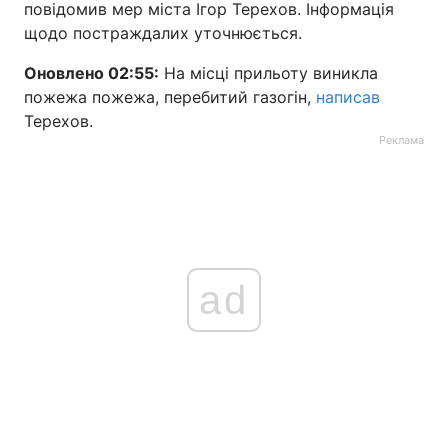
повідомив мер міста Ігор Терехов. Інформація
щодо постраждалих уточнюється.
Тема оформлення
Оновлено 02:55:
На місці прильоту виникла
пожежа пожежа, перебитий газогін,
написав
Терехов.
Реклама
ad