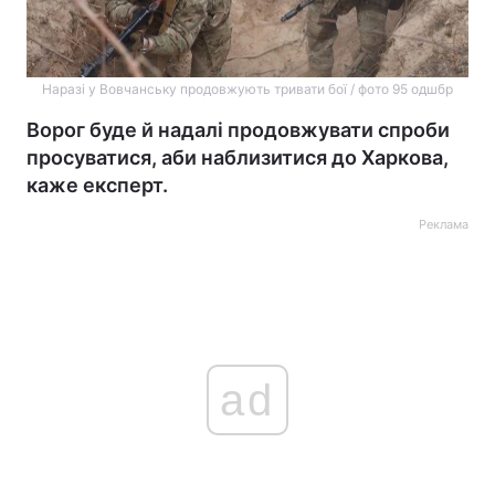
Наразі у Вовчанську продовжують тривати бої / фото 95 одшбр
Ворог буде й надалі продовжувати спроби
просуватися, аби наблизитися до Харкова,
каже експерт.
Реклама
ad