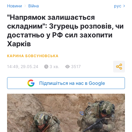
›
Новини
Війна
рус
"Напрямок залишається
складним": Згурець розповів, чи
достатньо у РФ сил захопити
Харків
КАРИНА БОВСУНОВСЬКА
14:49, 29.05.24
3 хв.
3517
Підпишіться на нас в Google