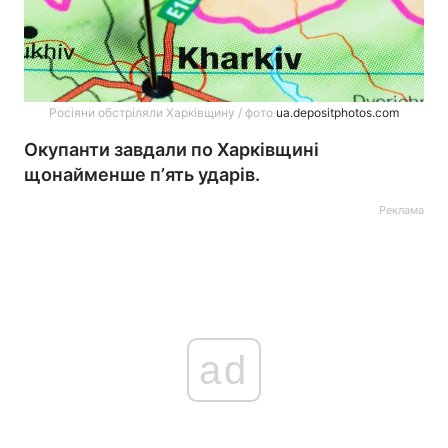
Росіяни обстріляли Харківщину / фото
ua.depositphotos.com
Окупанти завдали по Харківщині
щонайменше пʼять ударів.
Реклама
ad