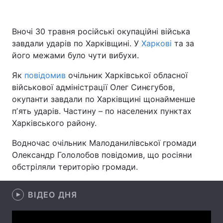
Вночі 30 травня російські окупаційні війська
завдали ударів по Харківщині. У
Головна
Війна
Харкові
та за
його межами було чути вибухи.
Україна
Політика
Як
повідомив
очільник Харківської обласної
військової адміністрації Олег Синєгубов,
Економіка
Світ
окупанти завдали по Харківщині щонайменше
Спорт
Наука
пʼять ударів. Частину – по населених пунктах
Харківського району.
Техно і зв'язок
Лайт
Водночас очільник Малоданилівської громади
Зброя
Інциденти
Олександр Гололобов повідомив, що росіяни
обстріляли територію громади.
Здоров'я
Туризм
ВІДЕО ДНЯ
Цікавинки
Погода
Екологія
Регіони