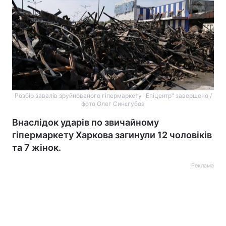
Розбір завалів зруйнованого гіпермаркету "Епіцентр" завершено /
фото Олег Синєгубов
Внаслідок ударів по звичайному
гіпермаркету Харкова загинули 12 чоловіків
та 7 жінок.
Реклама