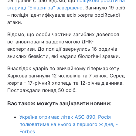
29 травня стало відомо, що
пошукові роботи на
згарищі "Епіцентра" завершено
. Загинуло 19 осіб
– поліція ідентифікувала всіх жертв російської
атаки.
Відомо, що особи частини загиблих довелося
встановлювати за допомогою ДНК-
експертизи. До поліції звернулись 16 родичів
зниклих безвісти, які надали біологічні зразки.
Внаслідок ударів по звичайному гіпермаркету
Харкова загинули 12 чоловіків та 7 жінок. Серед
жертв – 17-річний хлопець та 12-річна дівчинка.
Постраждали понад 50 осіб.
Вас також можуть зацікавити новини:
Україна отримає літак ASC 890, Росія
полюватиме на нього з першого ж дня, -
Forbes