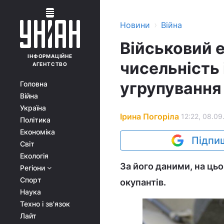
›
Новини
Війна
Військовий е
ІНФОРМАЦІЙНЕ
чисельність 
АГЕНТСТВО
угрупування
Головна
Війна
Україна
Ірина Погоріла
12:22, 08.09
Політика
Економіка
Підпиш
Світ
Екологія
За його даними, на ць
Регіони
Спорт
окупантів.
Наука
Техно і зв'язок
Лайт