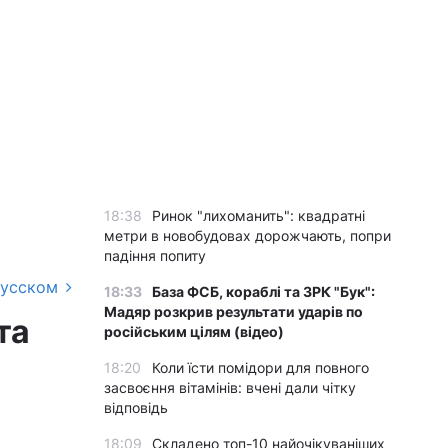
18:38
Ринок "лихоманить": квадратні
метри в новобудовах дорожчають, попри
падіння попиту
русском
18:33
База ФСБ, кораблі та ЗРК "Бук":
Мадяр розкрив результати ударів по
та
російським цілям (відео)
18:20
Коли їсти помідори для повного
засвоєння вітамінів: вчені дали чітку
відповідь
18:09
Складено топ-10 найочікуваніших