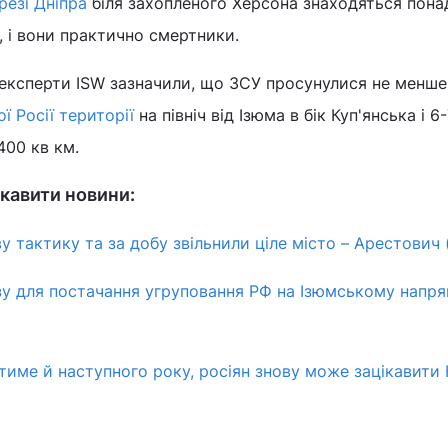
резі Дніпра
біля захопленого Херсона знаходяться пона
, і вони практично смертники.
 експерти ISW зазначили, що ЗСУ просунулися не менше
ї Росії території
на північ від Ізюма в бік Куп'янська і 6
400 кв км.
кавити новини:
 тактику та за добу звільнили ціле місто – Арестович 
у для постачання угруповання РФ на Ізюмському напря
атиме й наступного року, росіян знову може зацікавити 