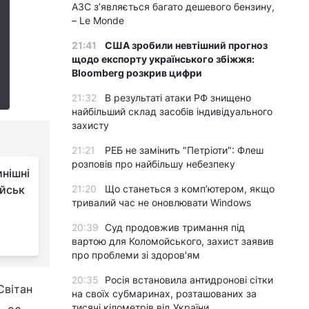
АЗС з’являється багато дешевого бензину,
– Le Monde
21:41
США зробили невтішний прогноз
щодо експорту українського збіжжя:
Bloomberg розкрив цифри
21:32
В результаті атаки РФ знищено
найбільший склад засобів індивідуального
захисту
21:21
РЕБ не замінить "Петріоти": Флеш
розповів про найбільшу небезпеку
инішні
ійськ
21:20
Що станеться з комп’ютером, якщо
тривалий час не оновлювати Windows
20:39
Суд продовжив тримання під
вартою для Коломойського, захист заявив
про проблеми зі здоров'ям
20:35
Росія встановила антидронові сітки
Світан
на своїх субмаринах, розташованих за
тисячі кілометрів від України