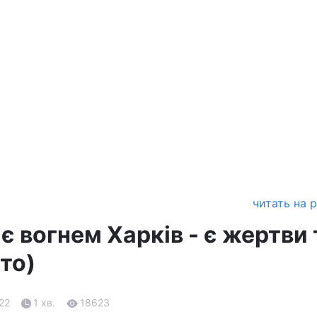
читать на 
є вогнем Харків - є жертви 
то)
.22
1 хв.
18623