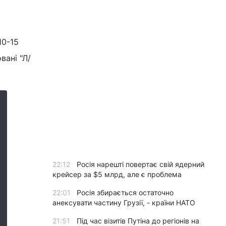
10-15
вані "Л/
22:12
Росія нарешті повертає свій ядерний
крейсер за $5 млрд, але є проблема
22:01
Росія збирається остаточно
анексувати частину Грузії, - країни НАТО
21:51
Під час візитів Путіна до регіонів на