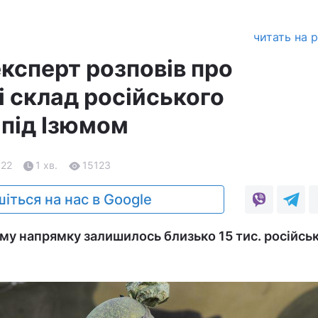
читать на 
ксперт розповів про
і склад російського
 під Ізюмом
.22
1 хв.
15123
іться на нас в Google
ому напрямку залишилось близько 15 тис. російсь