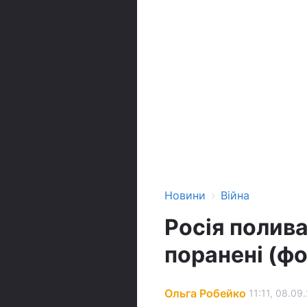
›
Новини
Війна
Росія полива
поранені (фо
Ольга Робейко
11:11, 08.09