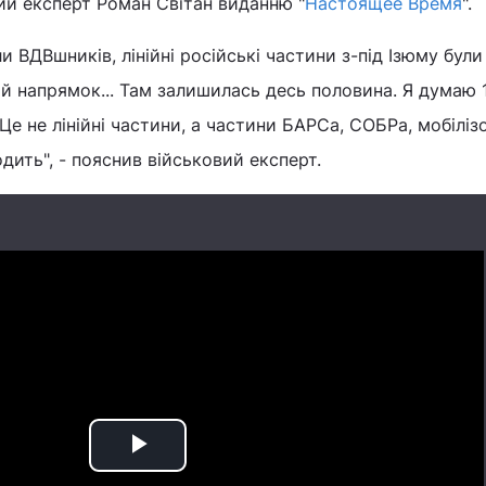
ий експерт Роман Світан виданню "
Настоящее Время
".
ли ВДВшників, лінійні російські частини з-під Ізюму були
й напрямок... Там залишилась десь половина. Я думаю 
 Це не лінійні частини, а частини БАРСа, СОБРа, мобілізо
дить", - пояснив військовий експерт.
Play