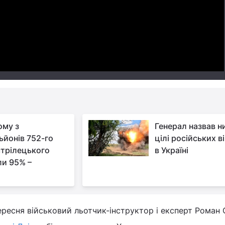
Video
ому з
Генерал назвав н
ьйонів 752-го
цілі російських в
трілецького
в Україні
ли 95% –
ересня військовий льотчик-інструктор і експерт Роман 