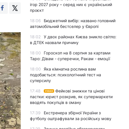
ігор 2027 року – серед них є український
проєкт
18:06
Бюджетний вибір: названо головний
автомобільний бестселер у Європі
18:02
У двох районах Києва зникло світло:
в ДТЕК назвали причину
18:00
Гороскоп на 8 серпня за картами
Таро: Дівам - суперечки, Ракам - емоції
18:00
Яка кімнатна рослина вам
подобається: психологічний тест на
суперсилу
17:48
Фейкові знижки та цінові
УНІАН
пастки: юрист розкрив, як супермаркети
вводять покупців в оману
17:39
Екстренера збірної України з
футболу оштрафували за російську мову
17:29
Звичка постійно обговорювати