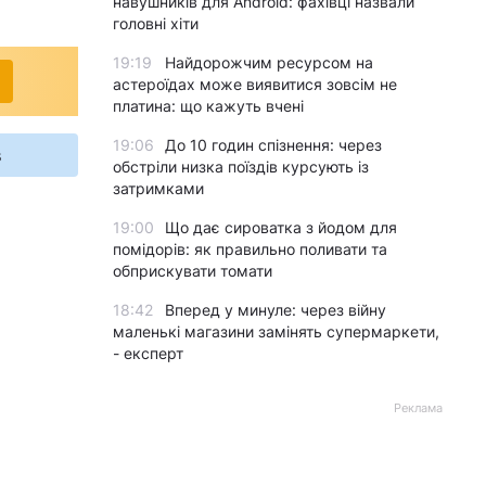
навушників для Android: фахівці назвали
головні хіти
19:19
Найдорожчим ресурсом на
астероїдах може виявитися зовсім не
платина: що кажуть вчені
19:06
До 10 годин спізнення: через
s
обстріли низка поїздів курсують із
затримками
19:00
Що дає сироватка з йодом для
помідорів: як правильно поливати та
обприскувати томати
18:42
Вперед у минуле: через війну
маленькі магазини замінять супермаркети,
- експерт
Реклама