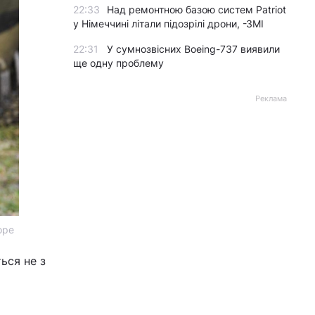
22:33
Над ремонтною базою систем Patriot
у Німеччині літали підозрілі дрони, -ЗМІ
22:31
У сумнозвісних Boeing-737 виявили
ще одну проблему
Реклама
ope
ься не з