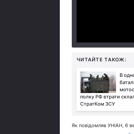
ЧИТАЙТЕ ТАКОЖ:
В одн
батал
мотос
полку РФ втрати скла
СтратКом ЗСУ
Як повідомляв УНІАН, 6 в