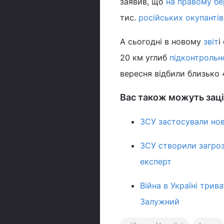
заявив, що
на правому бе
тис.
російських окупантів
А сьогодні в новому
звіт
і
20 км углиб
підконтрольно
вересня відбили близько 
Вас також можуть заці
ЗСУ застосували нову
ЗСУ створили загроз
експерт
Війна в Україні трив
Залужний