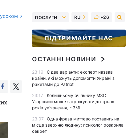
русском
RU
+26
ПОСЛУГИ
ПІДТРИМАЙТЕ НАС
ОСТАННІ НОВИНИ
23:19
Є два варіанти: експерт назвав
країни, які можуть допомогти Україні з
ракетами до Patriot
23:17
Колишньому очільнику МЗС
Угорщини може загрожувати до трьох
ких
років ув'язнення, - ЗМІ
23:07
Одна фраза миттєво поставить на
місце зверхню людину: психолог розкрила
секрет