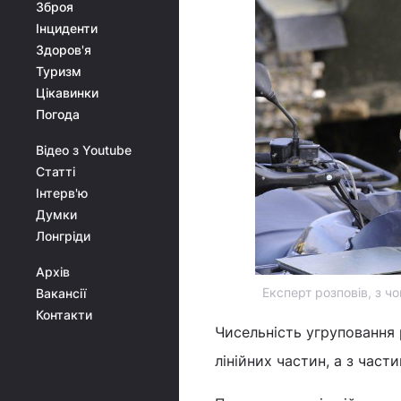
Зброя
Інциденти
Здоров'я
Туризм
Цікавинки
Погода
Відео з Youtube
Статті
Інтерв'ю
Думки
Лонгріди
Архів
Експерт розповів, з ч
Вакансії
Контакти
Чисельність угруповання 
лінійних частин, а з част