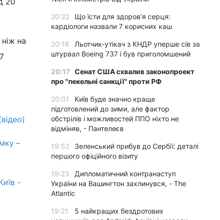
д 20
20:22
Що їсти для здоров’я серця:
кардіологи назвали 7 корисних каш
 ніж на
20:18
Льотчик-утікач з КНДР уперше сів за
штурвал Boeing 737 і був приголомшений
-7
20:17
Сенат США схвалив законопроект
про "пекельні санкції" проти РФ
20:01
Київ буде значно краще
підготовлений до зими, але фактор
(відео)
обстрілів і можливостей ППО ніхто не
відміняв, - Пантелеєв
мку –
19:52
Зеленський прибув до Сербії: деталі
першого офіційного візиту
19:23
Дипломатичний контранаступ
Київ -
України на Вашингтон захлинувся, - The
Atlantic
19:21
5 найкращих бездротових