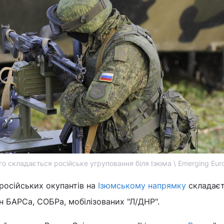
ого складається російське угруповання біля Ізюма \ Emerging Eur
російських окупантів на
Ізюмському напрямку
складаєт
ин БАРСа, СОБРа, мобілізованих "Л/ДНР".