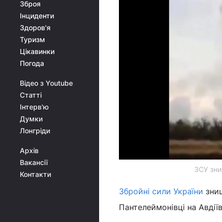
Зброя
Інциденти
Здоров'я
Туризм
Цікавинки
Погода
Відео з Youtube
Статті
Інтерв'ю
Думки
Лонгріди
Архів
Вакансії
ЗСУ зни
Контакти
Збройні сили України
знищ
Пантелеймонівці на Авдії