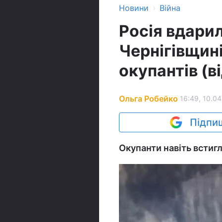
›
Новини
Війна
Росія вдари
Чернігівщині
окупантів (в
Ольга Робейко
16:49, 10.04
Підпиш
Окупанти навіть встигл