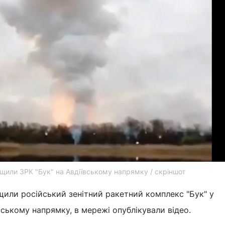
щили ЗРК "Бук" на Авдіївському напрямку / скріншот
или російський зенітний ракетний комплекс "Бук" у
вському напрямку, в мережі опублікували відео.