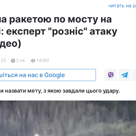
читать на 
ла ракетою по мосту на
: експерт "розніс" атаку
ідео)
.23
2 хв.
14260
іться на нас в Google
и назвати мету, з якою завдали цього удару.