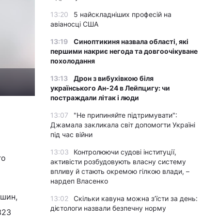
13:20
5 найскладніших професій на
авіаносці США
13:19
Синоптикиня назвала області, які
першими накриє негода та довгоочікуване
похолодання
13:13
Дрон з вибухівкою біля
українського Ан-24 в Лейпцигу: чи
постраждали літак і люди
13:07
"Не припиняйте підтримувати":
Джамала закликала світ допомогти Україні
під час війни
13:03
Контролюючи судові інституції,
го
активісти розбудовують власну систему
впливу й стають окремою гілкою влади, –
нардеп Власенко
ашин,
13:02
Скільки кавуна можна з’їсти за день:
дієтологи назвали безпечну норму
323