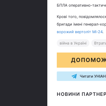
БПЛА оперативно-тактично
Крові того, повідомлялося
бригади імені генерал-х
ворожий вертоліт Мі-24
.
війна в Україні
Втрати
ДОПОМОЖ
Читати УНІАН
НОВИНИ ПАРТНЕР