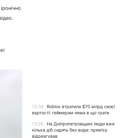
 іронічно
ідео.
кі
13:38
Roblox втратила $70 млрд своєї
вартості: геймерам нема в що грати
13:28
На Дніпропетровщині люди вже
кілька діб сидять без води: прем’єр
відреагував