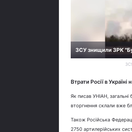
ЗСУ знищили ЗРК "Бу
ЗСУ
Втрати Росії в Україні 
Як писав УНІАН, загальні
вторгнення склали вже бл
Також Російська Федераці
2750 артилерійських сис