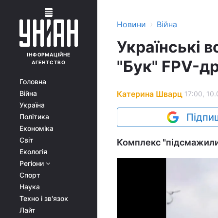
›
Новини
Війна
Українські 
ІНФОРМАЦІЙНЕ
"Бук" FPV-д
АГЕНТСТВО
Головна
Катерина Шварц
Війна
17:00, 10
Україна
Підпиш
Політика
Економіка
Світ
Комплекс "підсмажили"
Екологія
Регіони
Спорт
Наука
Техно і зв'язок
Лайт