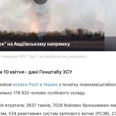
к" на Авдіївському напрямку
 знищили ЗРК " Бук " на Авдіївському напрямку
на 10 квітня - дані Генштабу ЗСУ
 бойові
втрати Росії в Україні
з початку повномасштабно
изько 178 820 чоловік особового складу.
я втратила: 3637 танків, 7028 бойових броньованих м
тем, 534 реактивних систем залпового вогню (РСЗВ), 2