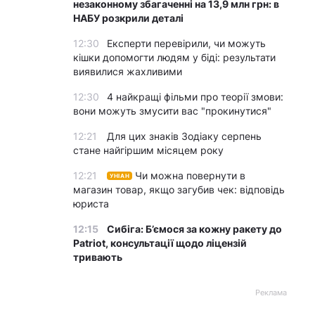
незаконному збагаченні на 13,9 млн грн: в
НАБУ розкрили деталі
12:30
Експерти перевірили, чи можуть
кішки допомогти людям у біді: результати
виявилися жахливими
12:30
4 найкращі фільми про теорії змови:
вони можуть змусити вас "прокинутися"
12:21
Для цих знаків Зодіаку серпень
стане найгіршим місяцем року
12:21
Чи можна повернути в
УНІАН
магазин товар, якщо загубив чек: відповідь
юриста
12:15
Сибіга: Б’ємося за кожну ракету до
Patriot, консультації щодо ліцензій
тривають
Реклама