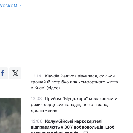
русском
12:14
Klavdia Petrivna зізналася, скільки
грошей їй потрібно для комфортного життя
в Києві (відео)
12:03
Прийом "Мунджаро" може знизити
ризик серцевих нападів, але є нюанс, -
дослідження
12:00
Колумбійські наркокартелі
відправляють у ЗСУ добровольців, щоб
навчитися війні дронів, - FT