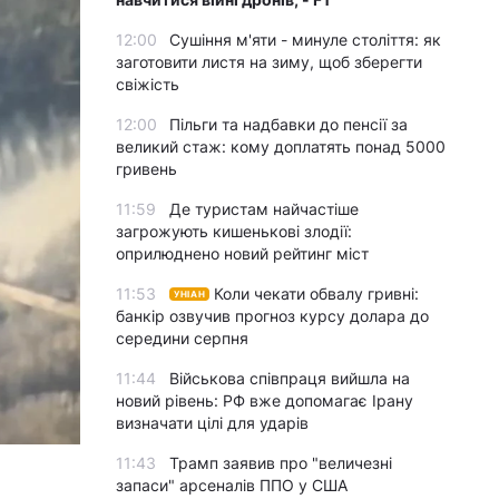
12:00
Сушіння м'яти - минуле століття: як
заготовити листя на зиму, щоб зберегти
свіжість
12:00
Пільги та надбавки до пенсії за
великий стаж: кому доплатять понад 5000
гривень
11:59
Де туристам найчастіше
загрожують кишенькові злодії:
оприлюднено новий рейтинг міст
11:53
Коли чекати обвалу гривні:
УНІАН
банкір озвучив прогноз курсу долара до
середини серпня
11:44
Військова співпраця вийшла на
новий рівень: РФ вже допомагає Ірану
визначати цілі для ударів
11:43
Трамп заявив про "величезні
запаси" арсеналів ППО у США