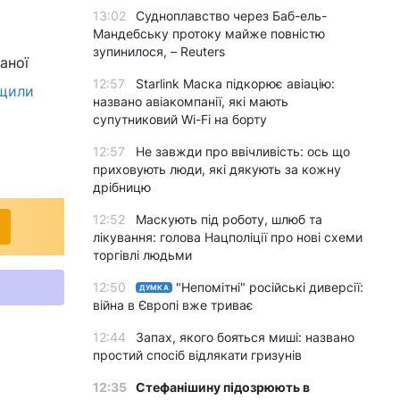
13:02
Судноплавство через Баб-ель-
Мандебську протоку майже повністю
зупинилося, – Reuters
аної
12:57
Starlink Маска підкорює авіацію:
ищили
названо авіакомпанії, які мають
супутниковий Wi-Fi на борту
12:57
Не завжди про ввічливість: ось що
приховують люди, які дякують за кожну
дрібницю
12:52
Маскують під роботу, шлюб та
лікування: голова Нацполіції про нові схеми
торгівлі людьми
12:50
"Непомітні" російські диверсії:
ДУМКА
війна в Європі вже триває
12:44
Запах, якого бояться миші: названо
простий спосіб відлякати гризунів
12:35
Стефанішину підозрюють в