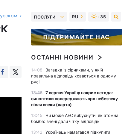
русском
RU
+35
ПОСЛУГИ
РК
ПІДТРИМАЙТЕ НАС
ОСТАННІ НОВИНИ
14:08
Загадка із сірниками, у якій
правильна відповідь ховається в одному
русі
13:46
7 серпня Україну накриє негода:
синоптики попереджають про небезпеку
після спеки (карта)
13:45
Чи може АЕС вибухнути, як атомна
бомба: вчені дали чітку відповідь
13:42
Українець намагався підкупити