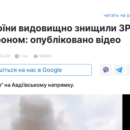
читать на 
воїни видовищно знищили З
роном: опубліковано відео
.04.23
1 хв.
16490
іться на нас в Google
 на Авдіївському напрямку.