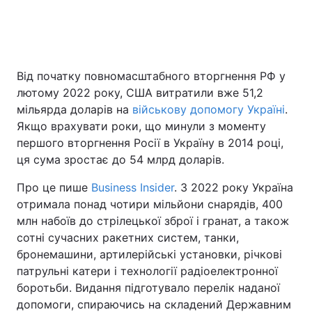
Головна
Війна
Від початку повномасштабного вторгнення РФ у
Україна
Політика
лютому 2022 року, США витратили вже 51,2
мільярда доларів на
військову допомогу Україні
.
Економіка
Світ
Якщо врахувати роки, що минули з моменту
першого вторгнення Росії в Україну в 2014 році,
Спорт
Наука
ця сума зростає до 54 млрд доларів.
Техно і зв'язок
Лайт
Про це пише
Business Insider
. З 2022 року Україна
отримала понад чотири мільйони снарядів, 400
Зброя
Інциденти
млн набоїв до стрілецької зброї і гранат, а також
сотні сучасних ракетних систем, танки,
Здоров'я
Туризм
бронемашини, артилерійські установки, річкові
патрульні катери і технології радіоелектронної
Цікавинки
Погода
боротьби. Видання підготувало перелік наданої
допомоги, спираючись на складений Державним
Екологія
Регіони