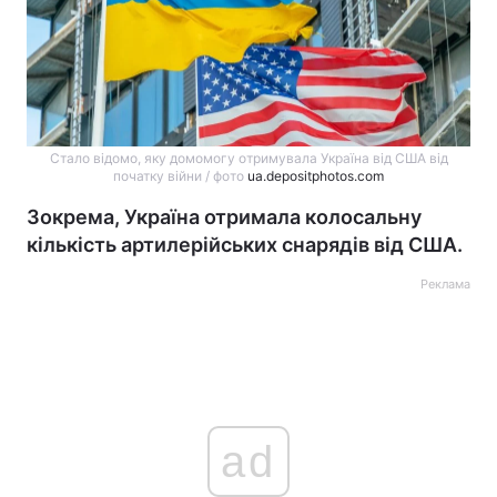
Стало відомо, яку домомогу отримувала Україна від США від
початку війни / фото
ua.depositphotos.com
Зокрема, Україна отримала колосальну
кількість артилерійських снарядів від США.
Реклама
ad