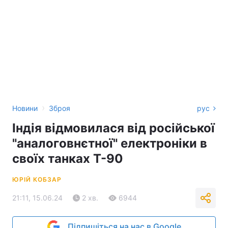
›
Новини
Зброя
рус
Індія відмовилася від російської
"аналоговнєтної" електроніки в
своїх танках Т-90
ЮРІЙ КОБЗАР
21:11, 15.06.24
2 хв.
6944
Підпишіться на нас в Google