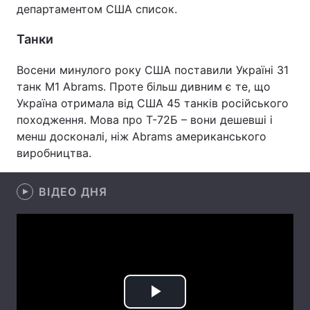
департаментом США список.
Лонгріди
Танки
Відео з Youtube
Статті
Восени минулого року США поставили Україні 31
танк M1 Abrams. Проте більш дивним є те, що
Інтерв'ю
Думки
Україна отримала від США 45 танків російського
походження. Мова про Т-72Б – вони дешевші і
Архів
Вакансії
менш досконалі, ніж Abrams американського
виробництва.
Контакти
Послуги
ВІДЕО ДНЯ
Play