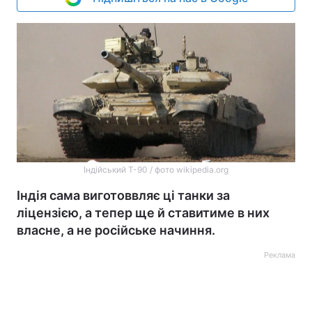
Індійський Т-90 / фото wikipedia.org
Індія сама виготоввляє ці танки за
ліцензією, а тепер ще й ставитиме в них
власне, а не російське начиння.
Реклама