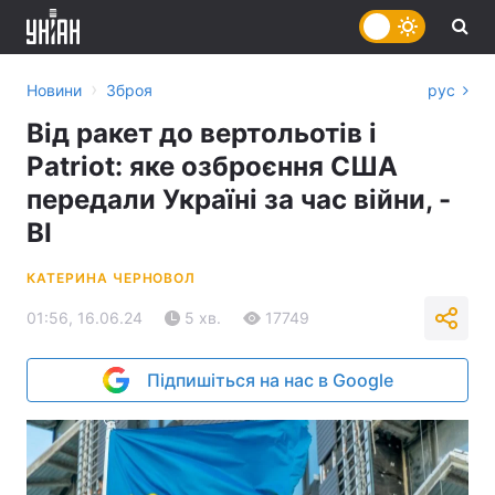
›
Новини
Зброя
рус
Від ракет до вертольотів і
Patriot: яке озброєння США
передали Україні за час війни, -
BI
КАТЕРИНА ЧЕРНОВОЛ
01:56, 16.06.24
5 хв.
17749
Підпишіться на нас в Google