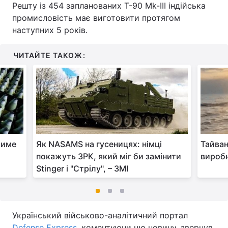
Решту із 454 запланованих Т-90 Mk-III індійська
промисловість має виготовити протягом
наступних 5 років.
ЧИТАЙТЕ ТАКОЖ:
тиме
Як NASAMS на гусеницях: німці
Тайван
покажуть ЗРК, який міг би замінити
виробн
Stinger і "Стрілу", – ЗМІ
Український військово-аналітичний портал
Defense Express
, коментуючи цю новину, звернув