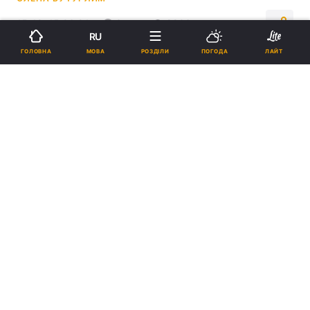
15:49, 15.06.24
3 хв.
8806
RU
МОВА
ГОЛОВНА
РОЗДІЛИ
ПОГОДА
ЛАЙТ
Підпишіться на нас в Google
Німці і норвежці презентують новий ЗРК на базі бронемашини
ACSV G5 (на фото) / колаж УНІАН, фото FFG,
ua.depositphotos.com
Для виготовлення цього комплексу
використовуються направляючі та інші
окремі компоненти від NASAMS.