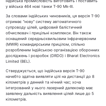
індійська промисловість виготовить і поставить
у війська 464 нові танки Т-90 Mk-III.
За словами індійських чиновників, ця версія Т-90
отримає "нову" систему автоматичного
супроводу цілей, цифровий балістичний
обчислювач і прицільні комплекси. Він також
оснащений середньохвильовим інфрачервоним
(MWIR) командирським прицілом, спільно
розробленим Індійською організацією оборонних
досліджень і розробок (DRDO) і Bharat Electronics
Limited (BEL).
Стверджується, що індійська версія Т-90
начебто здатна виявляти цілі на дистанції до 8
кілометрів у денний та нічний час; хоча
інтегрований у нього лазерний далекомір має
заявлену дальність виявлення цілей лише до 5
кілометрів.