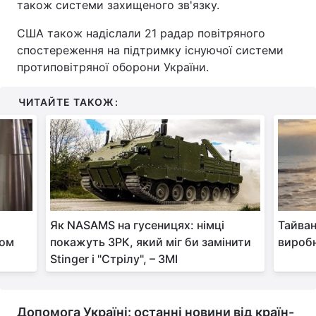
також системи захищеного зв'язку.
США також надіслали 21 радар повітряного
спостереження на підтримку існуючої системи
протиповітряної оборони України.
ЧИТАЙТЕ ТАКОЖ:
Як NASAMS на гусеницях: німці
Тайван
вом
покажуть ЗРК, який міг би замінити
виробн
Stinger і "Стрілу", – ЗМІ
Допомога Україні: останні новини від країн-