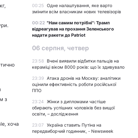
кг,
00:25
Одне налаштування, яке варто
змінити всім власникам нових телевізорів
00:22
"Нам самим потрібні": Трамп
ури.
відреагував на прохання Зеленського
надати ракети до Patriot
06 серпня, четвер
23:58
Вчені виявили відбитки пальців на
етично
кераміці віком 8000 років: що їх здивувало
23:39
Атака дронів на Москву: аналітики
оцінили ефективність роботи російської
и
ППО
м з
23:24
Жінки з дипломами частіше
обирають успішних чоловіків без вищої
освіти, – дослідження
le, хоча
23:07
Україна ставить Путіна на
передвиборчий годинник, - Newsweek