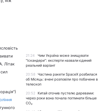
у, ніж
исловість
21:24
Чим Україна може знищувати
звивати
"Іскандери": експерти назвали єдиний
. Літак
реальний варіант
 сил
20:58
Частина ракети SpaceX розбилася
об Місяць: вчені розповіли про побачене в
телескоп
орація")
20:52
Китай оточив пустелю деревами:
через роки вона почала поглинати більше
оління
CO₂
гунного