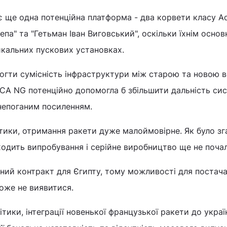
є ще одна потенційна платформа - два корвети класу 
епа" та "Гетьман Іван Виговський", оскільки їхнім осно
икальних пускових установках.
огти сумісність інфраструктури між старою та новою 
ICA NG потенційно допомогла б збільшити дальність си
непоганим посиленням.
тики, отримання ракети дуже малоймовірне. Як було зг
ходить випробування і серійне виробництво ще не поча
ний контракт для Єгипту, тому можливості для постач
оже не виявитися.
тики, інтеграції новенької французької ракети до укра