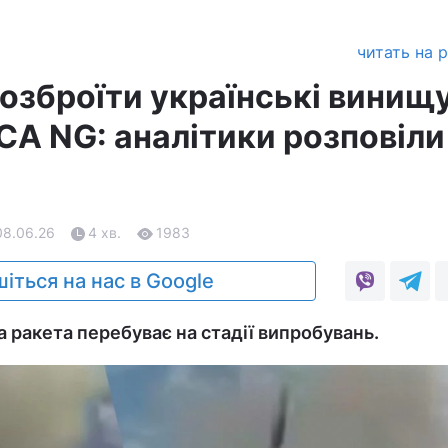
читать на 
озброїти українські винищ
CA NG: аналітики розповіли
08.06.26
4 хв.
1983
іться на нас в Google
а ракета перебуває на стадії випробувань.