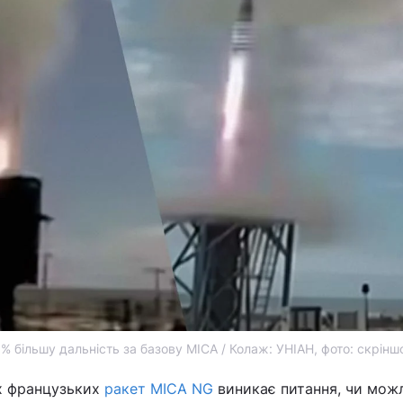
 більшу дальність за базову MICA / Колаж: УНІАН, фото: скріншо
х французьких
ракет MICA NG
виникає питання, чи можл