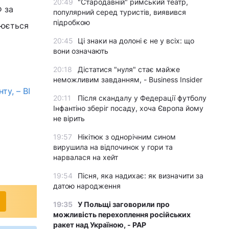
20:49
"Стародавній" римський театр,
Ф за
популярний серед туристів, виявився
підробкою
рюється
20:45
Ці знаки на долоні є не у всіх: що
вони означають
20:18
Дістатися "нуля" стає майже
неможливим завданням, - Business Insider
ту, – BI
20:11
Після скандалу у Федерації футболу
Інфантіно зберіг посаду, хоча Європа йому
не вірить
19:57
Нікітюк з однорічним сином
вирушила на відпочинок у гори та
нарвалася на хейт
19:54
Пісня, яка надихає: як визначити за
датою народження
19:35
У Польщі заговорили про
можливість перехоплення російських
ракет над Україною, - PAP