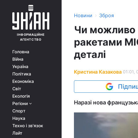
›
Новини
Зброя
Чи можливо 
ІНФОРМАЦІЙНЕ
ракетами MI
АГЕНТСТВО
деталі
Головна
Війна
Україна
Кристина Казакова
01:01, 
Політика
Економіка
Підпиш
Світ
Екологія
Наразі нова французьк
Регіони
Спорт
Наука
Техно і зв'язок
Лайт