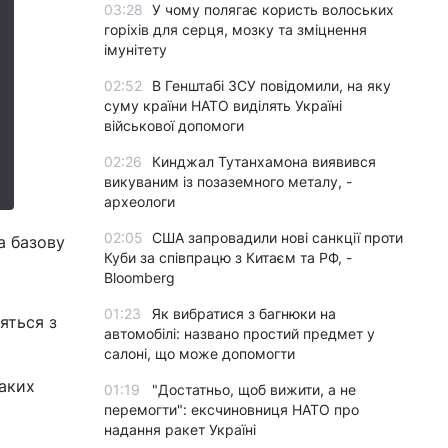
03:28
У чому полягає користь волоських
горіхів для серця, мозку та зміцнення
імунітету
02:52
В Генштабі ЗСУ повідомили, на яку
суму країни НАТО виділять Україні
військової допомоги
02:26
Кинджал Тутанхамона виявився
викуваним із позаземного металу, -
археологи
02:05
США запровадили нові санкції проти
а базову
Куби за співпрацю з Китаєм та РФ, -
Bloomberg
01:23
Як вибратися з багнюки на
яться з
автомобілі: названо простий предмет у
салоні, що може допомогти
аких
01:19
"Достатньо, щоб вижити, а не
перемогти": ексчиновниця НАТО про
надання ракет Україні