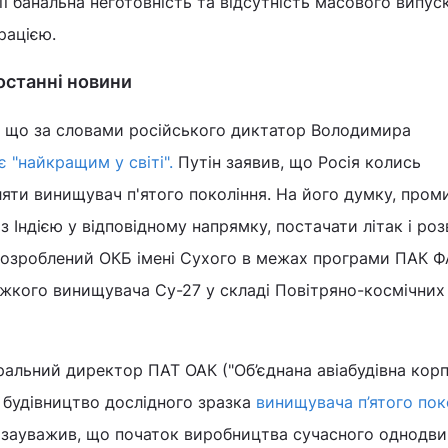
ї банальна неготовність та відсутність масового випуск
грацією.
останні новини
, що за словами російського диктатор Володимира
 "найкращим у світі".
Путін заявив, що Росія колись
ляти винищувач п'ятого покоління. На його думку, пром
з Індією у відповідному напрямку, постачати літак і ро
розроблений ОКБ імені Сухого в межах програми ПАК ФА
ажкого винищувача Су-27 у складі Повітряно-космічних
альний директор ПАТ ОАК ("Об’єднана авіабудівна корп
 будівництво дослідного зразка
винищувача п’ятого пок
зауважив, що початок виробництва сучасного однодви