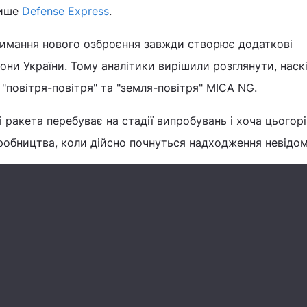
пише
Defense Express
.
римання нового озброєння завжди створює додаткові
ни України. Тому аналітики вирішили розглянути, наск
 "повітря-повітря" та "земля-повітря" MICA NG.
 ракета перебуває на стадії випробувань і хоча цьогорі
робництва, коли дійсно почнуться надходження невідом