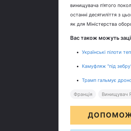
винищувача п’ятого покол
останні десятиліття з ць
як для Міністерства обор
Вас також можуть заці
Українські пілоти те
Камуфляж "під зебру
Трамп гальмує дроно
Франція
Винищувач R
ДОПОМОЖ