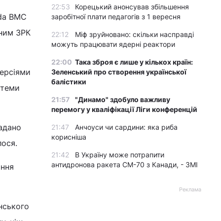
22:53
Корецький анонсував збільшення
Ada ВМС
заробітної плати педагогів з 1 вересня
вним ЗРК
22:12
Міф зруйновано: скільки насправді
можуть працювати ядерні реактори
22:00
Така зброя є лише у кількох країн:
версіями
Зеленський про створення української
балістики
стеми
21:57
"Динамо" здобуло важливу
перемогу у кваліфікації Ліги конференцій
адано
21:47
Анчоуси чи сардини: яка риба
корисніша
лося.
21:42
В Україну може потрапити
антидронова ракета CM-70 з Канади, - ЗМІ
ання
Реклама
їнського