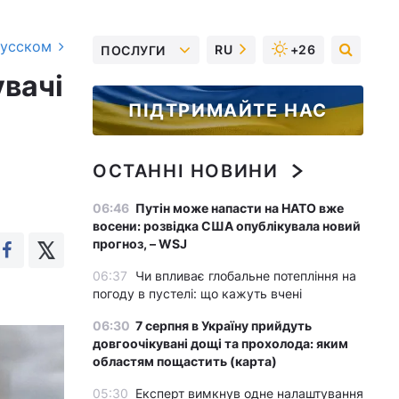
русском
RU
+26
ПОСЛУГИ
увачі
ПІДТРИМАЙТЕ НАС
ОСТАННІ НОВИНИ
06:46
Путін може напасти на НАТО вже
восени: розвідка США опублікувала новий
прогноз, – WSJ
06:37
Чи впливає глобальне потепління на
погоду в пустелі: що кажуть вчені
06:30
7 серпня в Україну прийдуть
довгоочікувані дощі та прохолода: яким
областям пощастить (карта)
05:30
Експерт вимкнув одне налаштування