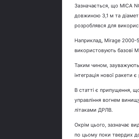
Зазначається, що MICA NG
довжиною 3,1 м та діаметр
розроблявся для використ
Наприклад, Mirage 2000-5,
використовують базові M
Таким чином, зауважують
інтеграція нової ракети є
В статті є припущення, щ
управління вогнем винищ
літаками ДРЛВ.
Окрім цього, зазначає ви
по цьому поки твердих д