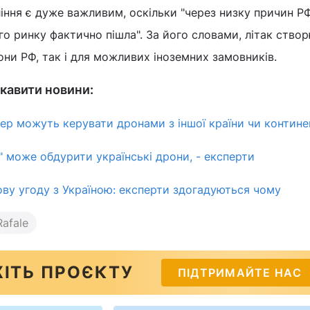
іння є дуже важливим, оскільки "через низку причин Р
ого ринку фактично пішла". За його словами, літак ство
они РФ, так і для можливих іноземних замовників.
кавити новини:
пер можуть керувати дронами з іншої країни чи континен
" може обдурити українські дрони, - експерти
ву угоду з Україною: експерти здогадуються чому
afale
ІТЬ ПРОЄКТУ
ПІДТРИМАЙТЕ НАС