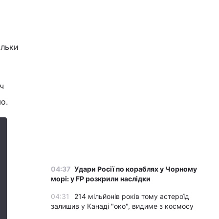
ільки
ч
о.
04:37
Удари Росії по кораблях у Чорному
морі: у FP розкрили наслідки
04:31
214 мільйонів років тому астероїд
залишив у Канаді "око", видиме з космосу