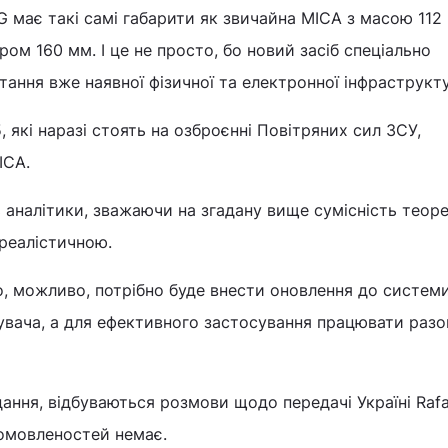
 має такі самі габарити як звичайна MICA з масою 112 
ом 160 мм. І це не просто, бо новий засіб спеціально
ання вже наявної фізичної та електронної інфраструкт
 які наразі стоять на озброєнні Повітряних сил ЗСУ,
ICA.
 аналітики, зважаючи на згадану вище сумісність теор
 реалістичною.
о, можливо, потрібно буде внести оновлення до систем
увача, а для ефективного застосування працювати разо
дання, відбуваються розмови щодо передачі Україні Rafa
омовленостей немає.