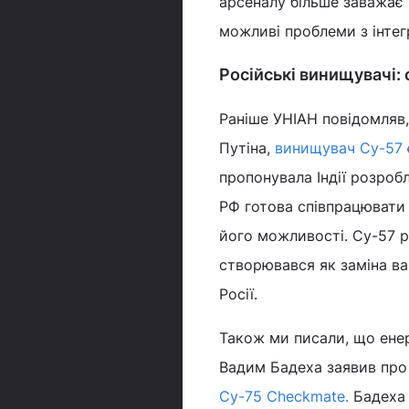
арсеналу більше заважає ї
можливі проблеми з інте
Російські винищувачі: 
Раніше УНІАН повідомляв
Путіна,
винищувач Су-57 є
пропонувала Індії розроб
РФ готова співпрацювати 
його можливості. Су-57 
створювався як заміна в
Росії.
Також ми писали, що енер
Вадим Бадеха заявив про
Су-75 Checkmate.
Бадеха 