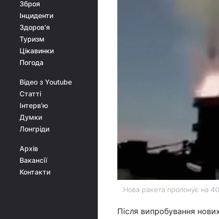
Зброя
Інциденти
Здоров'я
Туризм
Цікавинки
Погода
Відео з Youtube
Статті
Інтерв'ю
Думки
Лонгріди
Архів
Вакансії
Контакти
Нова ракета пропонує на 40%
Після випробування нови