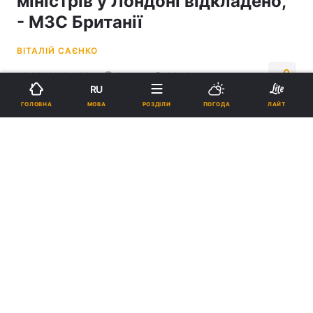
міністрів у Лондоні відкладено,
- МЗС Британії
ВІТАЛІЙ САЄНКО
13:22, 23.04.25
2 хв.
2000
RU
МОВА
ГОЛОВНА
РОЗДІЛИ
ПОГОДА
ЛАЙТ
Підпишіться на нас в Google
В МЗС Британії прокоментували зрив переговорів на рівні міністрів
у Лондоні / фото УНІАН