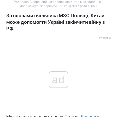
Радослав Сікорський наголосив, що Китай має засоби, які
допоможуть завершити цей конфлікт / фото УНІАН
За словами очільника МЗС Польщі, Китай
може допомогти Україні закінчити війну з
РФ.
Реклама
ad
Міністр закордонних справ Польщі
Радослав