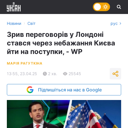
›
Новини
Світ
рус
Зрив переговорів у Лондоні
стався через небажання Києва
йти на поступки, - WP
МАРІЯ РАГУТКІНА
13:55, 23.04.25
2 хв.
25545
Підпишіться на нас в Google