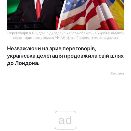
Переговори в Лондоні відкладено через небажання України віддати
свою територію / колаж УНІАН, фото Reuters, president.gov.ua
Незважаючи на зрив переговорів,
українська делегація продовжила свій шлях
до Лондона.
Реклама
ad