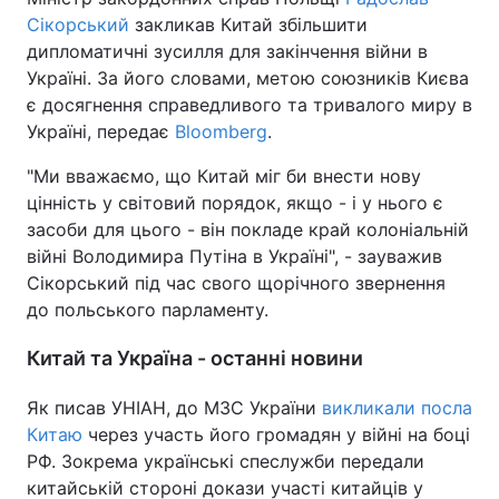
Сікорський
закликав Китай збільшити
дипломатичні зусилля для закінчення війни в
Україні. За його словами, метою союзників Києва
є досягнення справедливого та тривалого миру в
Україні, передає
Bloomberg
.
"Ми вважаємо, що Китай міг би внести нову
цінність у світовий порядок, якщо - і у нього є
засоби для цього - він покладе край колоніальній
війні Володимира Путіна в Україні", - зауважив
Сікорський під час свого щорічного звернення
до польського парламенту.
Китай та Україна - останні новини
Як писав УНІАН, до МЗС України
викликали посла
Китаю
через участь його громадян у війні на боці
РФ. Зокрема українські спеслужби передали
китайській стороні докази участі китайців у