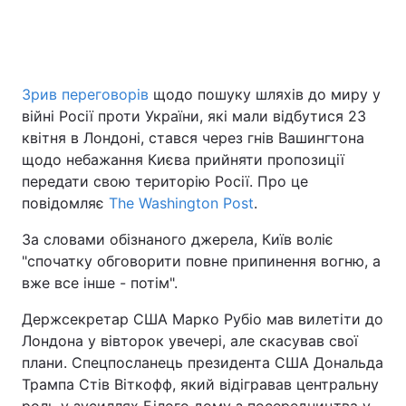
Головна
Війна
Зрив переговорів
щодо пошуку шляхів до миру у
війні Росії проти України, які мали відбутися 23
Україна
Політика
квітня в Лондоні, стався через гнів Вашингтона
Економіка
Світ
щодо небажання Києва прийняти пропозиції
передати свою територію Росії. Про це
Спорт
Наука
повідомляє
The Washington Post
.
Техно і зв'язок
Лайт
За словами обізнаного джерела, Київ воліє
"спочатку обговорити повне припинення вогню, а
Зброя
Інциденти
вже все інше - потім".
Здоров'я
Туризм
Держсекретар США Марко Рубіо мав вилетіти до
Лондона у вівторок увечері, але скасував свої
Цікавинки
Погода
плани. Спецпосланець президента США Дональда
Трампа Стів Віткофф, який відігравав центральну
Екологія
Регіони