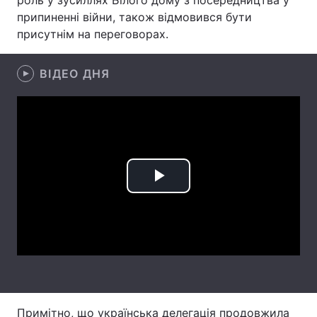
роль у зусиллях Білого дому з посередництва у
припиненні війни, також відмовився бути
Лонгріди
присутнім на переговорах.
Відео з Youtube
Статті
ВІДЕО ДНЯ
Інтерв'ю
Думки
Архів
Вакансії
Контакти
Play
Послуги
Video
Примітно, що українська делегація продовжила