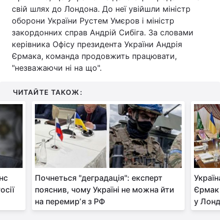
свій шлях до Лондона. До неї увійшли міністр
Тема оформлення
оборони України Рустем Умєров і міністр
закордонних справ Андрій Сибіга. За словами
керівника Офісу президента України Андрія
Єрмака, команда продовжить працювати,
"незважаючи ні на що".
ЧИТАЙТЕ ТАКОЖ:
нс
Почнеться "деградація": експерт
Україн
осії
пояснив, чому Україні не можна йти
Єрмак 
на перемирʼя з РФ
у Лонд