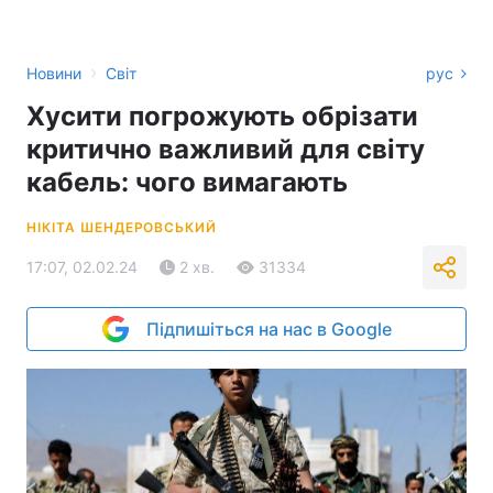
›
Новини
Світ
рус
Хусити погрожують обрізати
критично важливий для світу
кабель: чого вимагають
НІКІТА ШЕНДЕРОВСЬКИЙ
17:07, 02.02.24
2 хв.
31334
Підпишіться на нас в Google