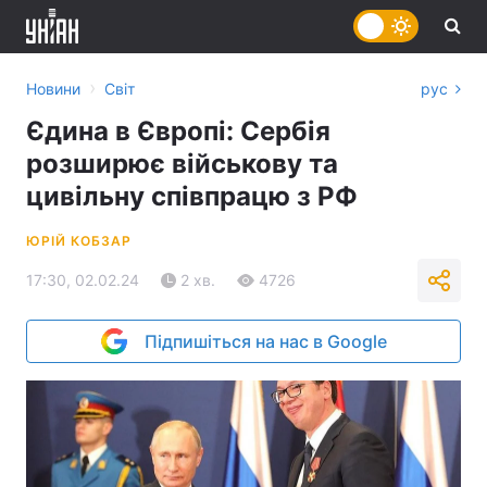
›
Новини
Світ
рус
Єдина в Європі: Сербія
розширює військову та
цивільну співпрацю з РФ
ЮРІЙ КОБЗАР
17:30, 02.02.24
2 хв.
4726
Підпишіться на нас в Google