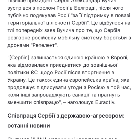
Пізніше президент Сербії Александар Вучич
зустрівся з послом Росії в Белграді, після чого
Тема оформлення
публічно подякував Росії "за її підтримку в повазі
територіальної цілісності Сербії". Це відбулося на
тлі попередніх заяв Вучича про те, що Сербія
розгорне російську мобільну систему боротьби з
дронами "Репелент".
"[Сербія] залишається єдиною країною в Європі,
яка відмовилася приєднатися до зовнішньої
політики ЄС щодо Росії після вторгнення в
Україну. Це також єдина європейська країна, яка
продовжує підписувати угоди з Росією в той час,
коли інші запроваджують санкції та прагнуть
зменшити співпрацю", – наголошує Euractiv.
Співпраця Сербії з державою-агресором:
останні новини