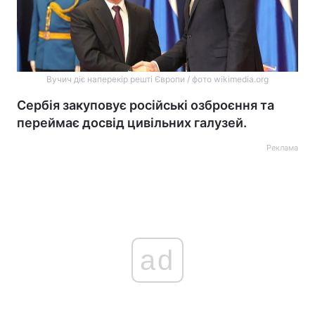
Вучич діє наперекір решті Європи / фото wikimedia.org
Сербія закуповує російські озброєння та
переймає досвід цивільних галузей.
Реклама
ad