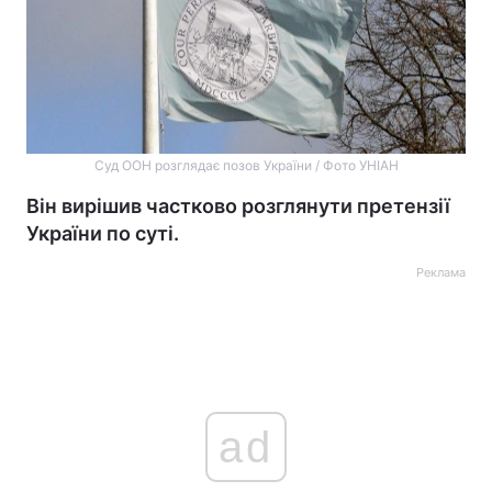
Суд ООН розглядає позов України / Фото УНІАН
Він вирішив частково розглянути претензії
України по суті.
Реклама
ad