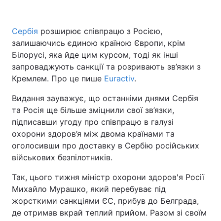
Сербія
розширює співпрацю з Росією,
залишаючись єдиною країною Європи, крім
Головна
Війна
Білорусі, яка йде цим курсом, тоді як інші
Україна
Політика
запроваджують санкції та розривають зв’язки з
Кремлем. Про це пише
Euractiv
.
Економіка
Світ
Видання зауважує, що останніми днями Сербія
Спорт
Наука
та Росія ще більше зміцнили свої зв’язки,
підписавши угоду про співпрацю в галузі
Техно і зв'язок
Лайт
охорони здоров’я між двома країнами та
оголосивши про доставку в Сербію російських
Зброя
Інциденти
військових безпілотників.
Здоров'я
Туризм
Так, цього тижня міністр охорони здоров'я Росії
Михайло Мурашко, який перебуває під
Цікавинки
Погода
жорсткими санкціями ЄС, прибув до Белграда,
де отримав вкрай теплий прийом. Разом зі своїм
Екологія
Регіони