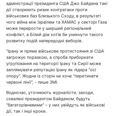
адміністрації президента США Джо Байдена такі
дії створюють ризик контратаки проти
військових баз Близького Сходу, в результаті
чого війна між Ізраїлем та ХАМАС у секторі Газа
може перерости у ширший регіональний
конфлікт, а Білий дім хотів би уникнути такого
розвитку подій напередодні виборів.
"Ірану ж пряме військове протистояння зі США
загрожує поразкою, а спроба приборкати
угруповання на території Іраку та Сирії може
заплямувати репутацію Ірану як лідера "осі
опору". Жодна із сторін не хоче "перетинати
червоні лінії", - пише ЗМІ.
Водночас, уточнюють журналісти, заходи,
схвалені президентом Байденом, будуть
"багаторівневими" – у них увійдуть як військові
дії, так і інші кроки.