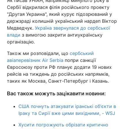
Як писав УНІАН, наприкінці минулого року в
Сербії відкрилася філія російського проекту
"Другая Украина", який курує підозрюваний у
держзраді колишній український нардеп Віктор
Медведчук.
Україна звернулася до сербської
влади
з вимогою закрити антиукраїнську
організацію.
Також ми розповідали, що
сербський
авіаперевізник Air Serbia
попри санкції
Євросоюзу проти РФ планує додати 19 нових
рейсів на тиждень до російських напрямків,
таких як Москва, Санкт-Петербург і Казань.
Вас також можуть зацікавити новини:
США почнуть атакувати іранські об'єкти в
Іраку та Сирії вже цими вихідними, - WSJ
Хусити погрожують обрізати критично