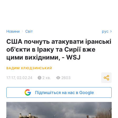
›
Новини
Світ
рус
США почнуть атакувати іранські
об'єкти в Іраку та Сирії вже
цими вихідними, - WSJ
ВАДИМ ХЛЮДЗИНСЬКИЙ
17:17, 02.02.24
2 хв.
2603
Підпишіться на нас в Google