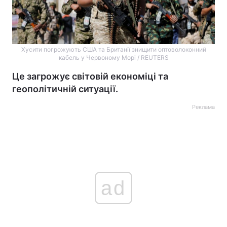
Хусити погрожують США та Британії знищити оптоволоконний
кабель у Червоному Морі / REUTERS
Це загрожує світовій економіці та
геополітичній ситуації.
Реклама
ad