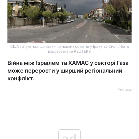
США готуються до атаки іранських об'єктів у Іраку та Сирії / фото
ілюстративне REUTERS
Війна між Ізраїлем та ХАМАС у секторі Газа
може перерости у ширший регіональний
конфлікт.
Реклама
ad