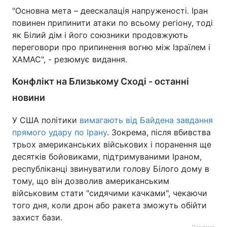
"Основна мета – деескалація напруженості. Іран
повинен припинити атаки по всьому регіону, тоді
як Білий дім і його союзники продовжують
переговори про припинення вогню між Ізраїлем і
ХАМАС", - резюмує видання.
Конфлікт на Близькому Сході - останні
новини
У США політики
вимагають від Байдена завдання
прямого удару по Ірану
. Зокрема, після вбивства
трьох американських військових і поранення ще
десятків бойовиками, підтримуваними Іраном,
республіканці звинуватили голову Білого дому в
тому, що він дозволив американським
військовим стати "сидячими качками", чекаючи
того дня, коли дрон або ракета зможуть обійти
захист бази.