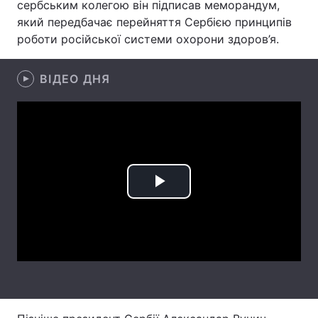
сербським колегою він підписав меморандум,
який передбачає перейняття Сербією принципів
Лонгріди
роботи російської системи охорони здоров’я.
Відео з Youtube
Статті
ВІДЕО ДНЯ
Інтерв'ю
Думки
Архів
Вакансії
Контакти
Послуги
Play
Video