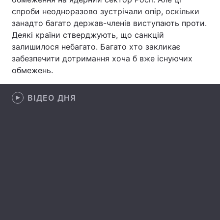
спроби неодноразово зустрічали опір, оскільки
Лонгріди
занадто багато держав-членів виступають проти.
Деякі країни стверджують, що санкцій
залишилося небагато. Багато хто закликає
Відео з Youtube
Статті
забезпечити дотримання хоча б вже існуючих
Інтерв'ю
Думки
обмежень.
Архів
Вакансії
ВІДЕО ДНЯ
Контакти
Послуги