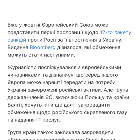
Вже у жовтні Європейський Союз може
Головна
Війна
представити перші пропозиції щодо
12-го пакету
санкцій
проти Росії за її вторгнення в Україну.
Україна
Політика
Видання
Bloomberg
дізналося, які обмеження
можуть стати наступними.
Економіка
Світ
Журналісти поспілкувалися з європейськими
Спорт
Наука
чиновниками та дізналися, що серед іншого
Європа може нарешті передати на потреби
Техно і зв'язок
Лайт
України заморожені російські активи. Але група
Зброя
Інциденти
держав-членів ЄС, включаючи Польщу та країни
Балтії, хочуть піти ще далі і запровадити
Здоров'я
Туризм
обмеження щодо російського скрапленого газу
та надання ІТ-послуг.
Цікавинки
Погода
Група країн також закликала запровадити
Екологія
Регіони
обмеження на ядерний сектор Росії. Але ці