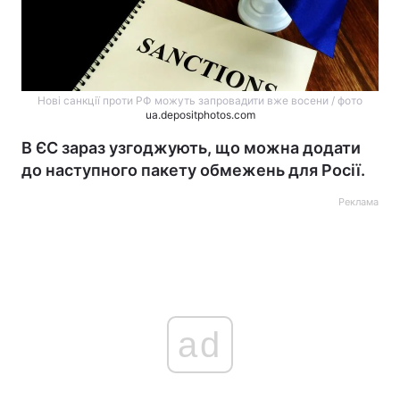
Нові санкції проти РФ можуть запровадити вже восени / фото
ua.depositphotos.com
В ЄС зараз узгоджують, що можна додати
до наступного пакету обмежень для Росії.
Реклама
ad