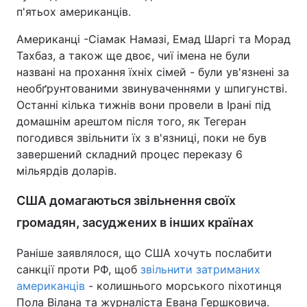
п'ятьох американців.
Американці -Сіамак Намазі, Емад Шаргі та Морад
Тахбаз, а також ще двоє, чиї імена не були
названі на прохання їхніх сімей - були ув'язнені за
необґрунтованими звинуваченнями у шпигунстві.
Останні кілька тижнів вони провели в Ірані під
домашнім арештом після того, як Тегеран
погодився звільнити їх з в'язниці, поки не був
завершений складний процес переказу 6
мільярдів доларів.
США домагаються звільнення своїх
громадян, засуджених в інших країнах
Раніше заявлялося, що США хочуть послабити
санкції проти РФ, щоб
звільнити затриманих
американців
- колишнього морського піхотинця
Пола Вілана та журналіста Евана Гершковича.