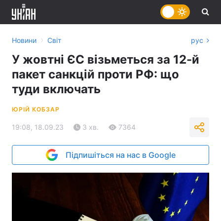
›
Новини
Світ
рус
У жовтні ЄС візьметься за 12-й
пакет санкцій проти РФ: що
туди включать
ЮРІЙ КОБЗАР
19:08, 18.09.23
3 хв.
7364
Підпишіться на нас в Google