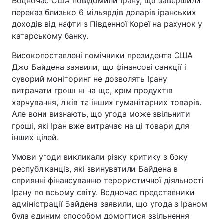
Водночас США повідомили Ірану, що завершили
переказ близько 6 мільярдів доларів іранських
доходів від нафти з Південної Кореї на рахунок у
катарському банку.
Високопоставлені помічники президента США
Джо Байдена заявили, що фінансові санкції і
суворий моніторинг не дозволять Ірану
витрачати гроші ні на що, крім продуктів
харчування, ліків та інших гуманітарних товарів.
Але вони визнають, що угода може звільнити
гроші, які Іран вже витрачає на ці товари для
інших цілей.
Умови угоди викликали різку критику з боку
республіканців, які звинуватили Байдена в
сприянні фінансуванню терористичної діяльності
Ірану по всьому світу. Водночас представники
адміністрації Байдена заявили, що угода з Іраном
була єдиним способом домогтися звільнення