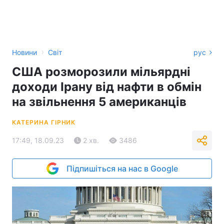
›
Новини
Світ
рус
США розморозили мільярдні
доходи Ірану від нафти в обмін
на звільнення 5 американців
КАТЕРИНА ГІРНИК
17:49, 18.09.23
2 хв.
3486
Підпишіться на нас в Google