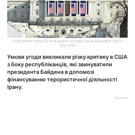
США зняли санкції з мільярдних доходів Ірану від нафти / фото
REUTERS
Умови угоди викликали різку критику в США
з боку республіканців, які звинуватили
президента Байдена в допомозі
фінансуванню терористичної діяльності
Ірану.
Реклама