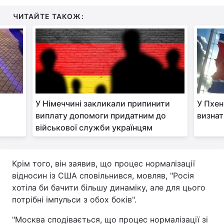
ЧИТАЙТЕ ТАКОЖ:
Тема оформлення
У Німеччині закликали припинити
У Пхен
виплату допомоги придатним до
визнат
військової служби українцям
Крім того, він заявив, що процес нормалізації
відносин із США сповільнився, мовляв, "Росія
хотіла би бачити більшу динаміку, але для цього
потрібні імпульси з обох боків".
"Москва сподівається, що процес нормалізації зі