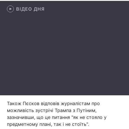
ВІДЕО ДНЯ
Лонгріди
Відео з Youtube
Статті
Інтерв'ю
Думки
Архів
Вакансії
Контакти
Послуги
Також Пєсков відповів журналістам про
можливість зустрічі Трампа з Путіним,
зазначивши, що це питання "як не стояло у
предметному плані, так і не стоїть".