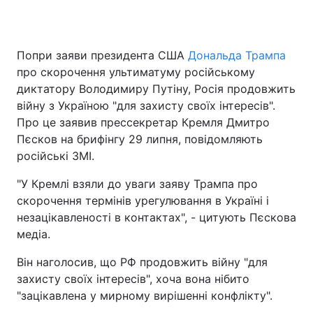
Попри заяви президента США
Дональда Трампа
Головна
Війна
про скорочення ультиматуму російському
диктатору Володимиру Путіну, Росія продовжить
Україна
Політика
війну з Україною "для захисту своїх інтересів".
Про це заявив прессекретар Кремля Дмитро
Економіка
Світ
Пєсков на брифінгу 29 липня, повідомляють
Спорт
Наука
російські ЗМІ.
"У Кремлі взяли до уваги заяву Трампа про
Техно і зв'язок
Лайт
скорочення термінів урегулювання в Україні і
Зброя
Інциденти
незацікавленості в контактах", - цитують Пєскова
медіа.
Здоров'я
Туризм
Він наголосив, що РФ продовжить війну "для
Цікавинки
Погода
захисту своїх інтересів", хоча вона нібито
"зацікавлена у мирному вирішенні конфлікту".
Екологія
Регіони