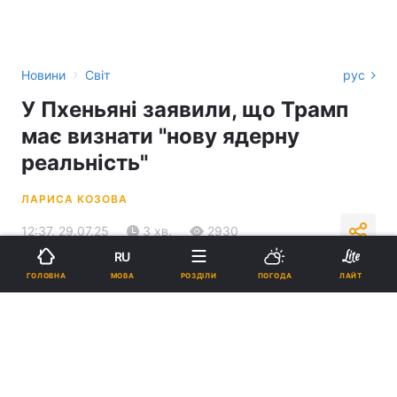
›
Новини
Світ
рус
У Пхеньяні заявили, що Трамп
має визнати "нову ядерну
реальність"
ЛАРИСА КОЗОВА
12:37, 29.07.25
3 хв.
2930
RU
МОВА
ГОЛОВНА
РОЗДІЛИ
ПОГОДА
ЛАЙТ
Підпишіться на нас в Google