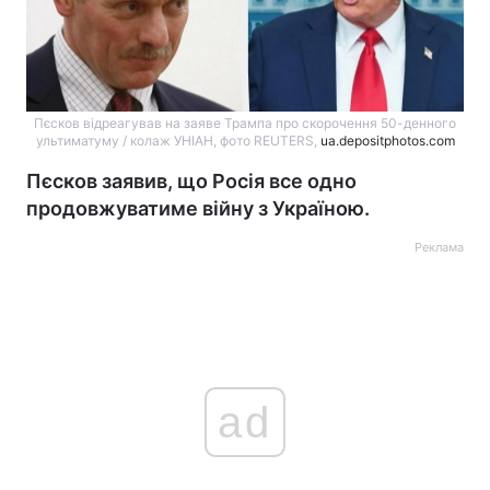
Пєсков відреагував на заявe Трампа про скорочення 50-денного
ультиматуму / колаж УНІАН, фото REUTERS,
ua.depositphotos.com
Пєсков заявив, що Росія все одно
продовжуватиме війну з Україною.
Реклама
ad