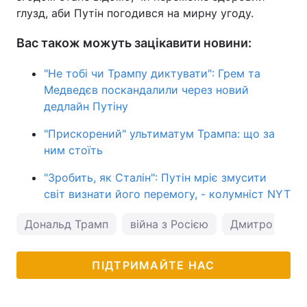
глузд, аби Путін погодився на мирну угоду.
Вас також можуть зацікавити новини:
"Не тобі чи Трампу диктувати": Грем та
Медведєв поскандалили через новий
дедлайн Путіну
"Прискорений" ультиматум Трампа: що за
ним стоїть
"Зробить, як Сталін": Путін мріє змусити
світ визнати його перемогу, - колумніст NYT
Дональд Трамп
війна з Росією
Дмитро Пєск
ПІДТРИМАЙТЕ НАС