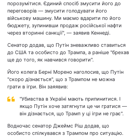
порозумітися. Єдиний спосіб змусити його до
переговорів — змусити голодувати його
військову машину. Ми маємо вдарити по його
бюджету, зупинивши продаж російської нафти
через вторинні санкції", — заявив Кеннеді.
Сенатор додав, що Путін зневажливо ставиться
до США та особисто до Трампа, а раніше "брехав
ще до того, як навчився говорити".
Його колега Берні Морено наголосив, що Путін
"скоро дізнається", що з Трампом не можна
грати в ігри. Він заяявив:
"Убивства в Україні мають припинитися. І
якщо Путін хоче затягнути це чи гратися —
він дізнається, що Трамп у ці ігри не грає".
Водночас сенатор Джеймс Ріш додав, що
особисто спілкувався з Трампом про ситуацію.