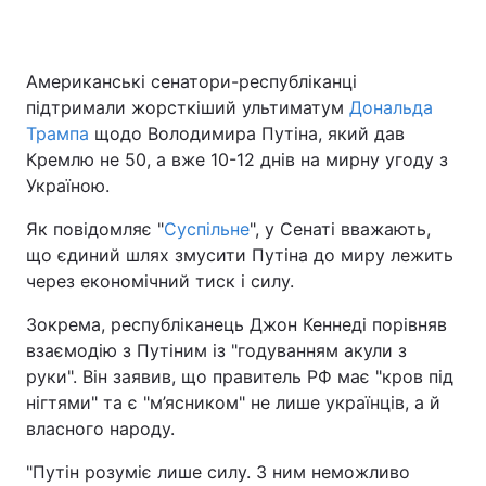
Американські сенатори-республіканці
підтримали жорсткіший ультиматум
Дональда
Трампа
щодо Володимира Путіна, який дав
Кремлю не 50, а вже 10-12 днів на мирну угоду з
Україною.
Як повідомляє "
Суспільне
", у Сенаті вважають,
що єдиний шлях змусити Путіна до миру лежить
через економічний тиск і силу.
Зокрема, республіканець Джон Кеннеді порівняв
взаємодію з Путіним із "годуванням акули з
руки". Він заявив, що правитель РФ має "кров під
нігтями" та є "м’ясником" не лише українців, а й
власного народу.
"Путін розуміє лише силу. З ним неможливо