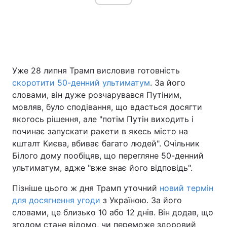
Уже 28 липня Трамп висловив готовність
скоротити 50-денний ультиматум
. За його
словами, він дуже розчарувався Путіним,
мовляв, було сподівання, що вдасться досягти
якогось рішення, але "потім Путін виходить і
починає запускати ракети в якесь місто на
кшталт Києва, вбиває багато людей". Очільник
Білого дому пообіцяв, що перегляне 50-денний
ультиматум, адже "вже знає його відповідь".
Пізніше цього ж дня Трамп уточний
новий термін
для досягнення угоди
з Україною. За його
словами, це близько 10 або 12 днів. Він додав, що
згодом стане відомо, чи переможе здоровий