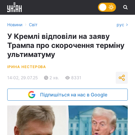
›
Новини
Світ
рус
У Кремлі відповіли на заяву
Трампа про скорочення терміну
ультиматуму
ІРИНА НЕСТЕРОВА
14:02, 29.07.25
2 хв.
8331
Підпишіться на нас в Google