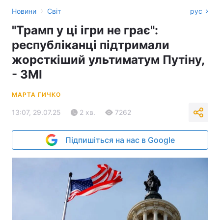
›
Новини
Світ
рус
"Трамп у ці ігри не грає":
республіканці підтримали
жорсткіший ультиматум Путіну,
- ЗМІ
МАРТА ГИЧКО
13:07, 29.07.25
2 хв.
7262
Підпишіться на нас в Google