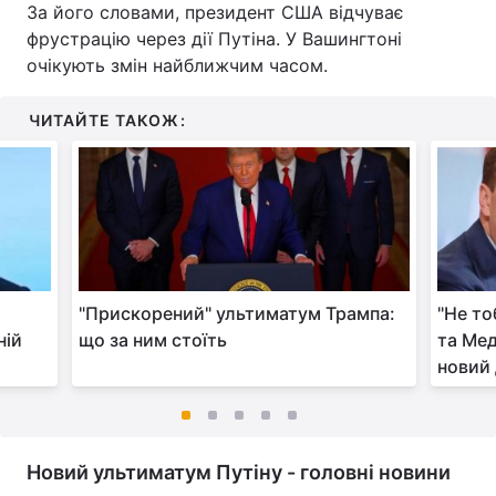
За його словами, президент США відчуває
фрустрацію через дії Путіна. У Вашингтоні
очікують змін найближчим часом.
ЧИТАЙТЕ ТАКОЖ:
"Прискорений" ультиматум Трампа:
"Не то
ній
що за ним стоїть
та Ме
новий 
Новий ультиматум Путіну - головні новини