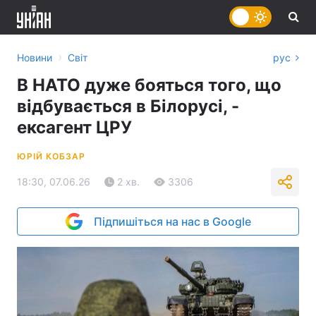
›
Новини
Світ
рус
В НАТО дуже бояться того, що
відбувається в Білорусі, -
ексагент ЦРУ
ЮРІЙ КОБЗАР
18:30, 07.06.26
2 хв.
3306
Підпишіться на нас в Google