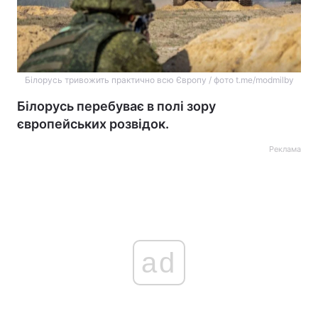
Білорусь тривожить практично всю Європу / фото t.me/modmilby
Білорусь перебуває в полі зору
європейських розвідок.
Реклама
ad