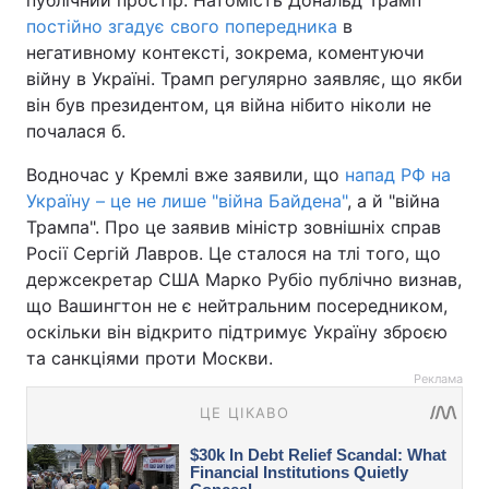
публічний простір. Натомість Дональд Трамп
постійно згадує свого попередника
в
негативному контексті, зокрема, коментуючи
війну в Україні. Трамп регулярно заявляє, що якби
він був президентом, ця війна нібито ніколи не
почалася б.
Водночас у Кремлі вже заявили, що
напад РФ на
Україну – це не лише "війна Байдена"
, а й "війна
Трампа". Про це заявив міністр зовнішніх справ
Росії Сергій Лавров. Це сталося на тлі того, що
держсекретар США Марко Рубіо публічно визнав,
що Вашингтон не є нейтральним посередником,
оскільки він відкрито підтримує Україну зброєю
та санкціями проти Москви.
Реклама