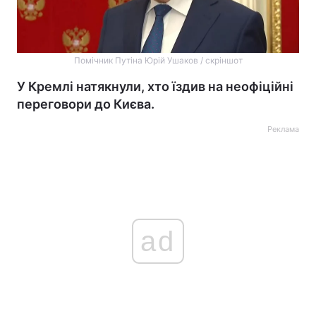
Помічник Путіна Юрій Ушаков / скріншот
У Кремлі натякнули, хто їздив на неофіційні
переговори до Києва.
Реклама
ad