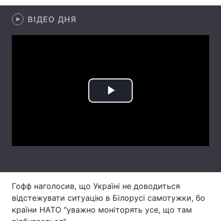
Лонгріди
ВІДЕО ДНЯ
Відео з Youtube
Статті
Інтерв'ю
Думки
Архів
Вакансії
Play
Контакти
Video
Послуги
Гофф наголосив, що Україні не доводиться
відстежувати ситуацію в Білорусі самотужки, бо
країни НАТО "уважно моніторять усе, що там