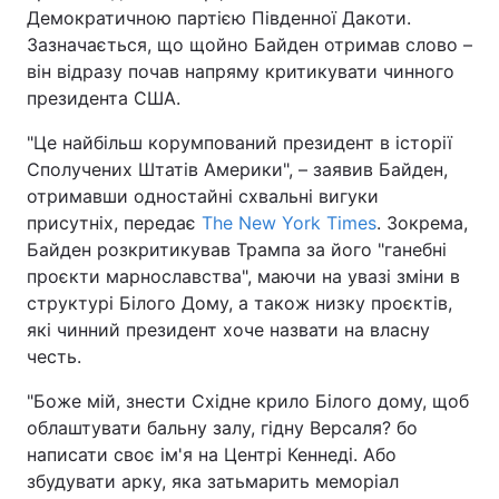
Демократичною партією Південної Дакоти.
Зазначається, що щойно Байден отримав слово –
він відразу почав напряму критикувати чинного
президента США.
"Це найбільш корумпований президент в історії
Сполучених Штатів Америки", – заявив Байден,
отримавши одностайні схвальні вигуки
присутніх, передає
The New York Times
. Зокрема,
Байден розкритикував Трампа за його "ганебні
проєкти марнославства", маючи на увазі зміни в
структурі Білого Дому, а також низку проєктів,
які чинний президент хоче назвати на власну
честь.
"Боже мій, знести Східне крило Білого дому, щоб
облаштувати бальну залу, гідну Версаля? бо
написати своє ім'я на Центрі Кеннеді. Або
збудувати арку, яка затьмарить меморіал