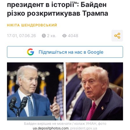
президент в історії": Байден
різко розкритикував Трампа
НІКІТА ШЕНДЕРОВСЬКИЙ
17:01, 07.06.26
2 хв.
4048
Підпишіться на нас в Google
Байден вирішив не мовчати / колаж УНІАН, фото
ua.depositphotos.com
, president.gov.ua