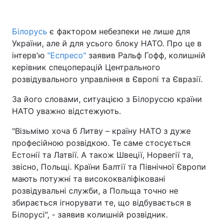
Білорусь
є фактором небезпеки не лише для
України, але й для усього блоку НАТО. Про це в
Головна
Війна
інтерв'ю
"Еспресо"
заявив Ральф Гофф, колишній
Україна
Політика
керівник спецоперацій Центрального
розвідувального управління в Європі та Євразії.
Економіка
Світ
За його словами, ситуацією з Білоруссю країни
Спорт
Наука
НАТО уважно відстежують.
"Візьмімо хоча б Литву – країну НАТО з дуже
Техно і зв'язок
Лайт
професійною розвідкою. Те саме стосується
Зброя
Інциденти
Естонії та Латвії. А також Швеції, Норвегії та,
звісно, Польщі. Країни Балтії та Північної Європи
Здоров'я
Туризм
мають потужні та висококваліфіковані
розвідувальні служби, а Польща точно не
Цікавинки
Погода
збирається ігнорувати те, що відбувається в
Білорусі", - заявив колишній розвідник.
Екологія
Регіони