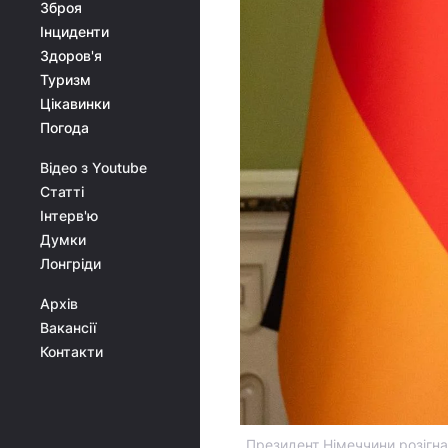
Зброя
Інциденти
Здоров'я
Туризм
Цікавинки
Погода
Відео з Youtube
Статті
Інтерв'ю
Думки
Лонгріди
Архів
Вакансії
Контакти
Президент Німеччини розігна