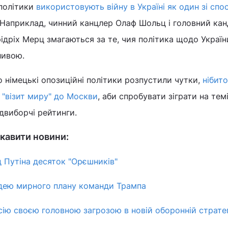
 політики
використовують війну в Україні як один зі спо
 Наприклад, чинний канцлер Олаф Шольц і головний кан
дріх Мерц змагаються за те, чия політика щодо Україн
ливою.
 німецькі опозиційні політики розпустили чутки,
нібит
 "візит миру" до Москви
, аби спробувати зіграти на темі
едвиборчі рейтинги.
кавити новини:
д Путіна десяток "Орєшників"
 ідею мирного плану команди Трампа
ію своєю головною загрозою в новій оборонній стратег