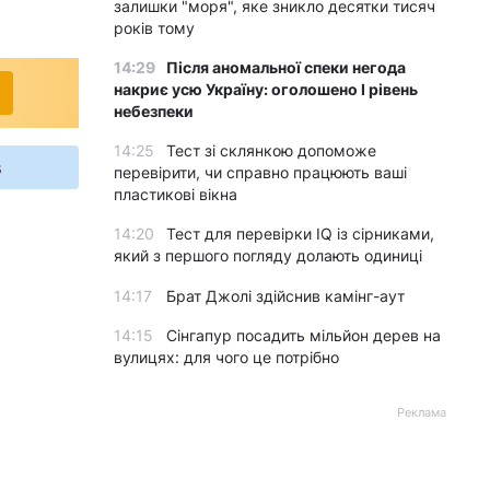
залишки "моря", яке зникло десятки тисяч
років тому
14:29
Після аномальної спеки негода
накриє усю Україну: оголошено І рівень
небезпеки
14:25
Тест зі склянкою допоможе
s
перевірити, чи справно працюють ваші
пластикові вікна
14:20
Тест для перевірки IQ із сірниками,
який з першого погляду долають одиниці
14:17
Брат Джолі здійснив камінг-аут
14:15
Сінгапур посадить мільйон дерев на
вулицях: для чого це потрібно
Реклама