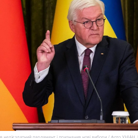
в недієздатний парламент і призначив нові вибори / фото УНІАН,