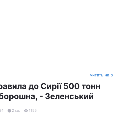
читать на 
равила до Сирії 500 тонн
борошна, - Зеленський
.24
2 хв.
1155