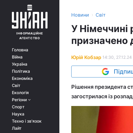
›
Новини
Світ
У Німеччині
ІНФОРМАЦІЙНЕ
призначено 
АГЕНТСТВО
Головна
Юрій Кобзар
Війна
14:30, 27.12.24
Україна
Підпиш
Політика
Економіка
Світ
Рішення президента ст
Екологія
загострилася із розпад
Регіони
Спорт
Наука
Техно і зв'язок
Лайт