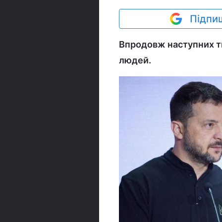
Підпиш
Впродовж наступних ти
людей.