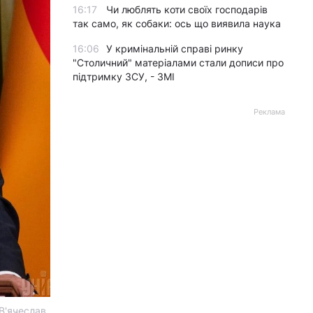
16:17
Чи люблять коти своїх господарів
так само, як собаки: ось що виявила наука
16:06
У кримінальній справі ринку
"Столичний" матеріалами стали дописи про
підтримку ЗСУ, - ЗМІ
Реклама
 В'ячеслав