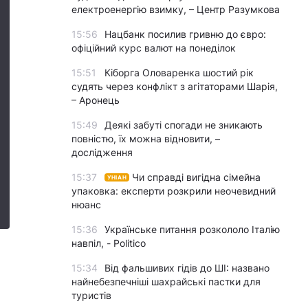
електроенергію взимку, – Центр Разумкова
15:56
Нацбанк посилив гривню до євро:
офіційний курс валют на понеділок
15:51
Кіборга Оловаренка шостий рік
судять через конфлікт з агітаторами Шарія,
– Аронець
15:49
Деякі забуті спогади не зникають
повністю, їх можна відновити, –
дослідження
15:37
Чи справді вигідна сімейна
УНІАН
упаковка: експерти розкрили неочевидний
нюанс
15:36
Українське питання розкололо Італію
навпіл, - Politico
15:34
Від фальшивих гідів до ШІ: названо
найнебезпечніші шахрайські пастки для
туристів