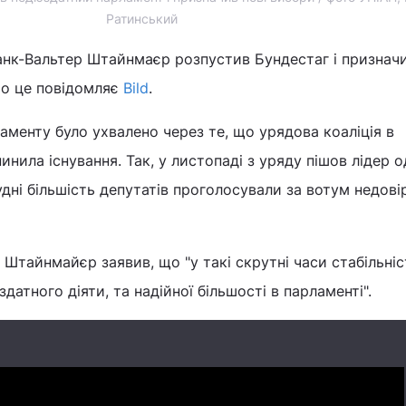
Ратинський
нк-Вальтер Штайнмаєр розпустив Бундестаг і признач
ро це повідомляє
Bild
.
аменту було ухвалено через те, що урядова коаліція в
нила існування. Так, у листопаді з уряду пішов лідер од
рудні більшість депутатів проголосували за вотум недов
Штайнмайєр заявив, що "у такі скрутні часи стабільніс
здатного діяти, та надійної більшості в парламенті".