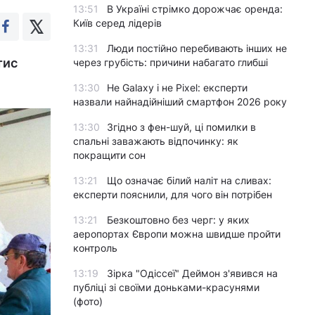
13:51
В Україні стрімко дорожчає оренда:
Київ серед лідерів
13:31
Люди постійно перебивають інших не
тис
через грубість: причини набагато глибші
13:30
Не Galaxy і не Pixel: експерти
назвали найнадійніший смартфон 2026 року
13:30
Згідно з фен-шуй, ці помилки в
спальні заважають відпочинку: як
покращити сон
13:21
Що означає білий наліт на сливах:
експерти пояснили, для чого він потрібен
13:21
Безкоштовно без черг: у яких
аеропортах Європи можна швидше пройти
контроль
13:19
Зірка "Одіссеї" Деймон з'явився на
публіці зі своїми доньками-красунями
(фото)