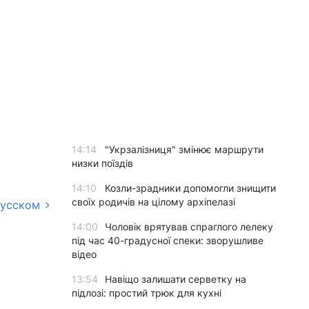
14:14
"Укрзалізниця" змінює маршрути
низки поїздів
14:10
Козли-зрадники допомогли знищити
своїх родичів на цілому архіпелазі
русском
14:00
Чоловік врятував спраглого лелеку
під час 40-градусної спеки: зворушливе
відео
13:54
Навіщо залишати серветку на
підлозі: простий трюк для кухні