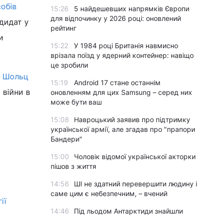
собів
15:26
5 найдешевших напрямків Європи
для відпочинку у 2026 році: оновлений
дидат у
рейтинг
и
15:22
У 1984 році Британія навмисно
врізала поїзд у ядерний контейнер: навіщо
це зробили
о Шольц
15:19
Android 17 стане останнім
 війни в
оновленням для цих Samsung – серед них
може бути ваш
15:08
Навроцький заявив про підтримку
української армії, але згадав про "прапори
Бандери"
15:00
Чоловік відомої української акторки
пішов з життя
14:56
ШІ не здатний перевершити людину і
саме цим є небезпечним, – вчений
ії
14:46
Під льодом Антарктиди знайшли