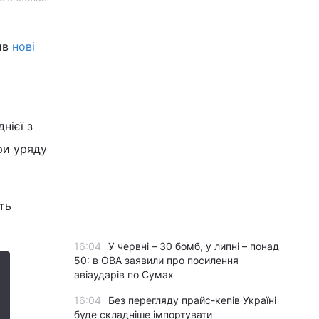
ив
нові
нієї з
іри уряду
ть
16:04
У червні – 30 бомб, у липні – понад
50: в ОВА заявили про посилення
авіаударів по Сумах
16:04
Без перегляду прайс-кепів Україні
буде складніше імпортувати