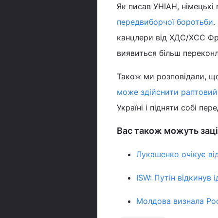
Як писав УНІАН, німецькі
передвиборчої боротьби
.
канцлери від ХДС/ХСС Фрі
виявиться більш перекон
Також ми розповідали, що
може здійснити раптовий
Україні і підняти собі пер
Вас також можуть заці
Лукашенко очікує ві
ISW: Путін відкинув
Молдова визнала Рос