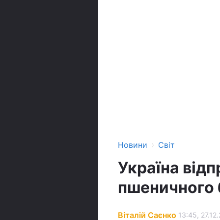
›
Новини
Світ
Україна відп
пшеничного 
Віталій Саєнко
13:45, 27.12