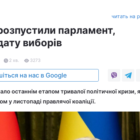
читать на 
 розпустили парламент,
дату виборів
2 хв.
3273
іться на нас в Google
ало останнім етапом тривалої політичної кризи, 
ом у листопаді правлячої коаліції.