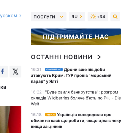
русском
RU
+34
ПОСЛУГИ
ПІДТРИМАЙТЕ НАС
ОСТАННІ НОВИНИ
16:31
Дрони вже пів доби
ОНОВЛЕНО
атакують Крим: ГУР провів "морський
парад" у Ялті
яка
16:22
"Буде хвиля банкрутства": розгром
складів Wildberries боляче бʼють по РФ, - Die
Welt
16:18
Українців попередили про
УНІАН
обман на касі: що робити, якщо ціна в чеку
вища за цінник