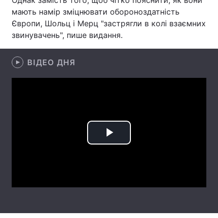
Однак замість того, щоб чітко пояснити, як вони
мають намір зміцнювати обороноздатність
Лонгріди
Європи, Шольц і Мерц "застрягли в колі взаємних
звинувачень", пише видання.
Відео з Youtube
Статті
ВІДЕО ДНЯ
Інтерв'ю
Думки
Архів
Вакансії
Контакти
Послуги
Play
Video