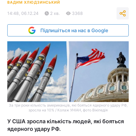
ВАДИМ ХЛЮДЗИНСЬКИЙ
14:48, 06.12.24
2 хв.
3368
Підпишіться на нас в Google
За три роки кількість американців, які бояться ядерного удару РФ,
зросла на 10% / Колаж УНІАН, фото Вікіпедія
У США зросла кількість людей, які бояться
ядерного удару РФ.