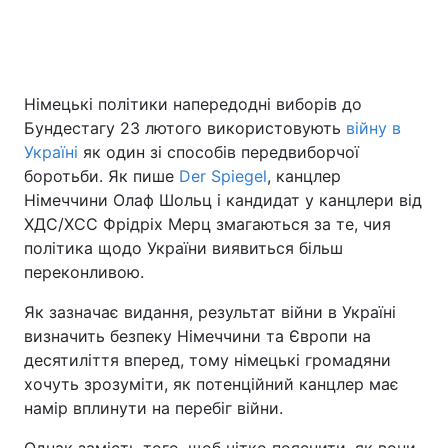
Головна
Війна
Німецькі політики напередодні виборів до
Бундестагу 23 лютого використовують
війну в
Україна
Політика
Україні
як один зі способів передвиборчої
Економіка
Світ
боротьби. Як пише
Der Spiegel
, канцлер
Німеччини Олаф Шольц і кандидат у канцлери від
Спорт
Наука
ХДС/ХСС Фрідріх Мерц змагаються за те, чия
політика щодо України виявиться більш
Техно і зв'язок
Лайт
переконливою.
Зброя
Інциденти
Як зазначає видання, результат війни в Україні
визначить безпеку Німеччини та Європи на
Здоров'я
Туризм
десятиліття вперед, тому німецькі громадяни
хочуть зрозуміти, як потенційний канцлер має
Цікавинки
Погода
намір вплинути на перебіг війни.
Екологія
Регіони