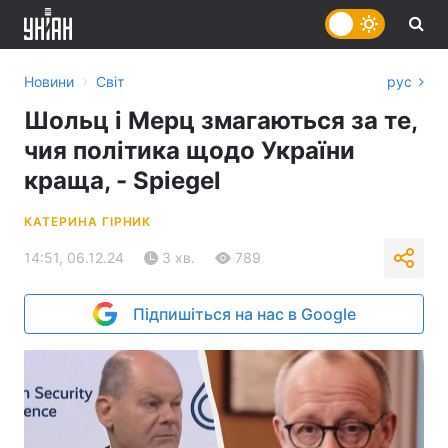
›
Новини
Світ
рус
Шольц і Мерц змагаються за те,
чия політика щодо України
краща, - Spiegel
КАТЕРИНА ГІРНИК
14:51, 06.12.24
3 хв.
789
Підпишіться на нас в Google