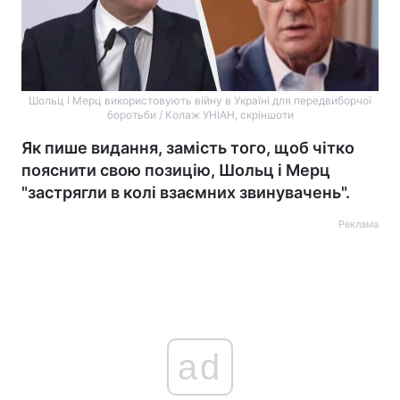
Шольц і Мерц використовують війну в Україні для передвиборчої
боротьби / Колаж УНІАН, скріншоти
Як пише видання, замість того, щоб чітко
пояснити свою позицію, Шольц і Мерц
"застрягли в колі взаємних звинувачень".
Реклама
ad