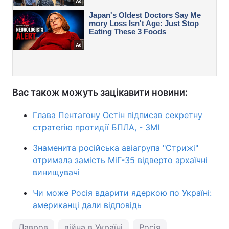
Вас також можуть зацікавити новини:
Глава Пентагону Остін підписав секретну
стратегію протидії БПЛА, - ЗМІ
Знаменита російська авіагрупа "Стрижі"
отримала замість МіГ-35 відверто архаїчні
винищувачі
Чи може Росія вдарити ядеркою по Україні:
американці дали відповідь
Лавров
війна в Україні
Росія