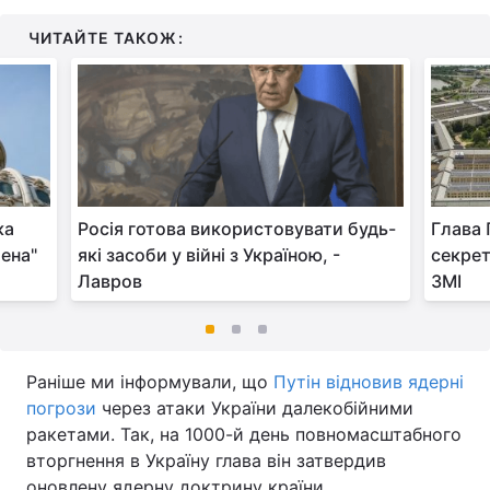
ЧИТАЙТЕ ТАКОЖ:
ка
Росія готова використовувати будь-
Глава 
ена"
які засоби у війні з Україною, -
секрет
Лавров
ЗМІ
Раніше ми інформували, що
Путін відновив ядерні
погрози
через атаки України далекобійними
ракетами. Так, на 1000-й день повномасштабного
вторгнення в Україну глава він затвердив
оновлену ядерну доктрину країни.