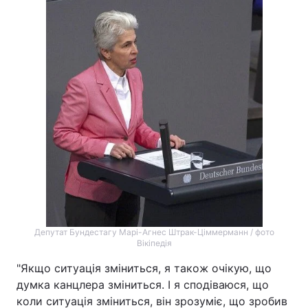
Депутат Бундестагу Марі-Агнес Штрак-Ціммерманн / фото
Вікіпедія
"Якщо ситуація зміниться, я також очікую, що
думка канцлера зміниться. І я сподіваюся, що
коли ситуація зміниться, він зрозуміє, що зробив