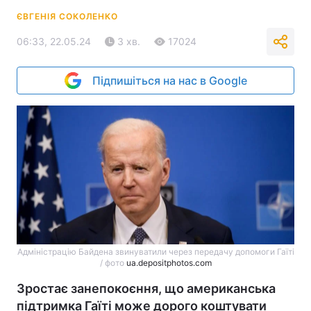
ЄВГЕНІЯ СОКОЛЕНКО
06:33, 22.05.24
3 хв.
17024
Підпишіться на нас в Google
Адміністрацію Байдена звинуватили через передачу допомоги Гаїті
/ фото
ua.depositphotos.com
Зростає занепокоєння, що американська
підтримка Гаїті може дорого коштувати