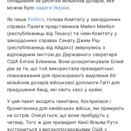
обладнання на десятки мільйонів доларів, яке
можна було
надати Україні
.
Як пише
Politico
, голова Комітету у закордонних
справах Палати представників Майкл МакКол
(республіканець від Техасу) та член Комітету у
закордонних справах Сенату Джим Ріш
(республіканець від Айдахо) звернулись з
відповідним листом до Державного секретаря
США Ентоні Блінкена. Вони розкритикували Білий
дім за те, що той використала президентські
повноваження для прискореного виділення 60
мільйонів доларів військової допомоги Гаїті для
придушення банд, які сіють хаос у країні.
У цей пакет входять гвинтівки, боєприпаси і
бронетехніка для кенійських військ, які прямують
на острів. Очікується, що вони прибудуть у
четвер, Того ж дня президент Кенії Вільям Руто
зустрінеться з високопосадовцями США у