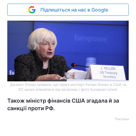
Підпишіться на нас в Google
Джанет Єллен заявила, що через експорт Китаю бізнес в США та
ЄС може опинитися під загрозою / фото European Union
Також міністр фінансів США згадала й за
санкції проти РФ.
Реклама