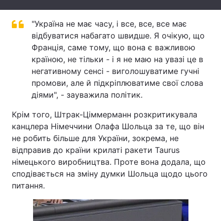
Тема оформлення
"Україна не має часу, і все, все, все має
відбуватися набагато швидше. Я очікую, що
Франція, саме тому, що вона є важливою
країною, не тільки - і я не маю на увазі це в
негативному сенсі - виголошуватиме гучні
промови, але й підкріплюватиме свої слова
діями", - зауважила політик.
Крім того, Штрак-Ціммерманн розкритикувала
канцлера Німеччини Олафа Шольца за те, що він
не робить більше для України, зокрема, не
відправив до країни крилаті ракети Taurus
німецького виробництва. Проте вона додала, що
сподівається на зміну думки Шольца щодо цього
питання.