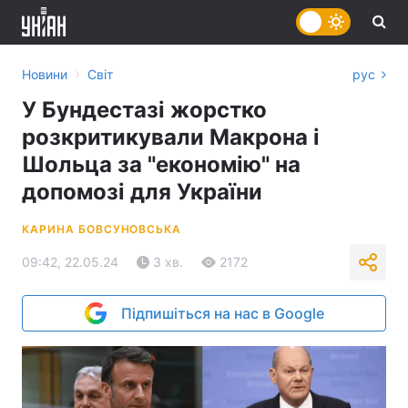
›
Новини
Світ
рус
У Бундестазі жорстко
розкритикували Макрона і
Шольца за "економію" на
допомозі для України
КАРИНА БОВСУНОВСЬКА
09:42, 22.05.24
3 хв.
2172
Підпишіться на нас в Google