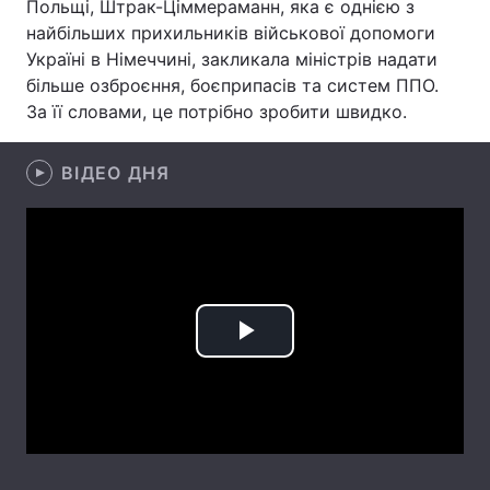
Польщі, Штрак-Ціммераманн, яка є однією з
найбільших прихильників військової допомоги
Лонгріди
Україні в Німеччині, закликала міністрів надати
більше озброєння, боєприпасів та систем ППО.
Відео з Youtube
Статті
За її словами, це потрібно зробити швидко.
Інтерв'ю
Думки
ВІДЕО ДНЯ
Архів
Вакансії
Контакти
Послуги
Play
Video