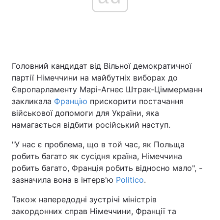
Головна
Війна
Україна
Політика
Головний кандидат від Вільної демократичної
партії Німеччини на майбутніх виборах до
Економіка
Світ
Європарламенту Марі-Агнес Штрак-Ціммерманн
закликала
Францію
прискорити постачання
Спорт
Наука
військової допомоги для України, яка
намагається відбити російський наступ.
Техно і зв'язок
Лайт
"У нас є проблема, що в той час, як Польща
Зброя
Інциденти
робить багато як сусідня країна, Німеччина
робить багато, Франція робить відносно мало", -
Здоров'я
Туризм
зазначила вона в інтерв'ю
Politico
.
Цікавинки
Погода
Також напередодні зустрічі міністрів
закордонних справ Німеччини, Франції та
Екологія
Регіони