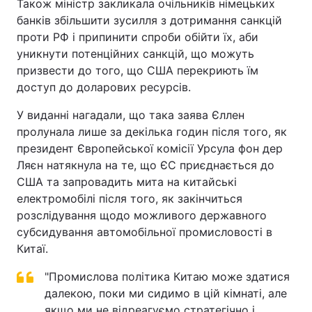
Також міністр закликала очільників німецьких
банків збільшити зусилля з дотримання санкцій
проти РФ і припинити спроби обійти їх, аби
уникнути потенційних санкцій, що можуть
призвести до того, що США перекриють їм
доступ до доларових ресурсів.
У виданні нагадали, що така заява Єллен
пролунала лише за декілька годин після того, як
президент Європейської комісії Урсула фон дер
Ляєн натякнула на те, що ЄС приєднається до
США та запровадить мита на китайські
електромобілі після того, як закінчиться
розслідування щодо можливого державного
субсидування автомобільної промисловості в
Китаї.
"Промислова політика Китаю може здатися
далекою, поки ми сидимо в цій кімнаті, але
якщо ми не відреагуємо стратегічно і