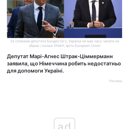
За словами депутата Бундестагу, Україна не має часу чекати на
зброю / колаж УНІАН, фото European Union
Депутат Марі-Агнес Штрак-Ціммерманн
заявила, що Німеччина робить недостатньо
для допомоги Україні.
Реклама
ad