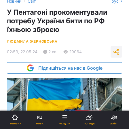
›
Новини
Світ
рус
У Пентагоні прокоментували
потребу України бити по РФ
їхньою зброєю
ЛЮДМИЛА ЖЕРНОВСЬКА
02:53, 22.05.24
2 хв.
29064
Підпишіться на нас в Google
RU
МОВА
ГОЛОВНА
РОЗДІЛИ
ПОГОДА
ЛАЙТ