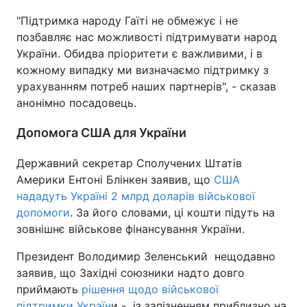
"Підтримка народу Гаїті не обмежує і не
позбавляє нас можливості підтримувати народ
України. Обидва пріоритети є важливими, і в
кожному випадку ми визначаємо підтримку з
урахуванням потреб наших партнерів", - сказав
анонімно посадовець.
Допомога США для України
Державний секретар Сполучених Штатів
Америки Ентоні Блінкен заявив, що
США
нададуть Україні 2 млрд доларів військової
допомоги
. За його словами, ці кошти підуть на
зовнішнє військове фінансування України.
Президент Володимир Зеленський нещодавно
заявив, що Західні союзники надто довго
приймають
рішення щодо військової
підтримки Україн
и - із запізненням приблизно на