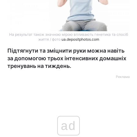
На результат також значною мірою впливають генетика та спосіб
життя / фото
ua.depositphotos.com
Підтягнути та зміцнити руки можна навіть
за допомогою трьох інтенсивних домашніх
тренувань на тиждень.
Реклама
ad