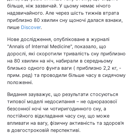
більше, ніж зазвичай. У цьому немає нічого
надзвичайного. Але через шість тижнів втрата
приблизно 80 хвилин сну щоночі далася взнаки,
пише
Discover
.
Нове дослідження, опубліковане в журналі
"Annals of Internal Medicine", показало, що
дорослі, які скоротили тривалість сну приблизно
на 80 хвилин на ніч, набирали в середньому
близько одного фунта ваги ( приблизно 2,2 кг, -
прим. ред) та проводили більше часу в сидячому
положенні.
Видання зауважує, що результати стосуються
типової моделі недосипання – не одноразової
безсонної ночі чи чотиригодинного сну, а
постійного відкладання часу сну, що може
впливати на вагу, фізичну активність та здоров’я
в довгостроковій перспективі.