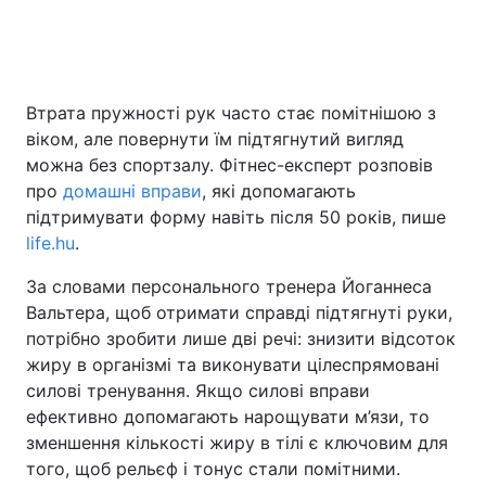
Головна
Війна
Втрата пружності рук часто стає помітнішою з
віком, але повернути їм підтягнутий вигляд
Україна
Політика
можна без спортзалу. Фітнес-експерт розповів
Економіка
Світ
про
домашні вправи
, які допомагають
підтримувати форму навіть після 50 років, пише
Спорт
Наука
life.hu
.
Техно і зв'язок
Лайт
За словами персонального тренера Йоганнеса
Вальтера, щоб отримати справді підтягнуті руки,
Зброя
Інциденти
потрібно зробити лише дві речі: знизити відсоток
жиру в організмі та виконувати цілеспрямовані
Здоров'я
Туризм
силові тренування. Якщо силові вправи
ефективно допомагають нарощувати м’язи, то
Цікавинки
Погода
зменшення кількості жиру в тілі є ключовим для
того, щоб рельєф і тонус стали помітними.
Екологія
Регіони