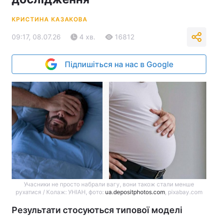
КРИСТИНА КАЗАКОВА
09:17, 08.07.26
4 хв.
16812
Підпишіться на нас в Google
Учасники не просто набрали вагу, вони також стали менше
рухатися / Колаж: УНІАН, фото:
ua.depositphotos.com
, pixabay.com
Результати стосуються типової моделі