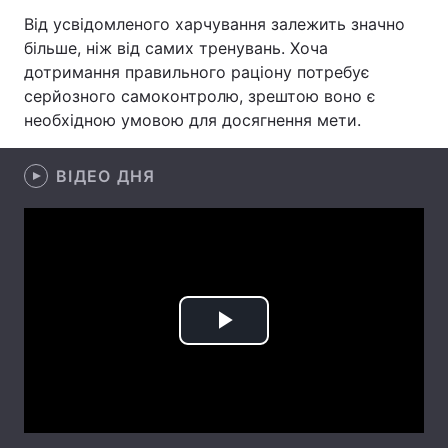
Від усвідомленого харчування залежить значно
Лонгріди
більше, ніж від самих тренувань. Хоча
дотримання правильного раціону потребує
Відео з Youtube
Статті
серйозного самоконтролю, зрештою воно є
необхідною умовою для досягнення мети.
Інтерв'ю
Думки
ВІДЕО ДНЯ
Архів
Вакансії
Контакти
Послуги
Play
Video