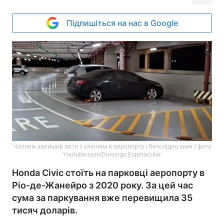
Підпишіться на нас в Google
Чоловік залишив авто з ключем в аеропорту і безслідно зник / фото
Youtube.com/Domingo Espetacular
Honda Civic стоїть на парковці аеропорту в
Ріо-де-Жанейро з 2020 року. За цей час
сума за паркування вже перевищила 35
тисяч доларів.