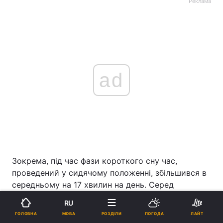
Реклама
ad
Зокрема, під час фази короткого сну час,
проведений у сидячому положенні, збільшився в
середньому на 17 хвилин на день. Серед
чоловіків та жінок у постменопаузі цей показник
RU
зріс майже на 30 хвилин на день.
МОВА
ГОЛОВНА
РОЗДІЛИ
ПОГОДА
ЛАЙТ