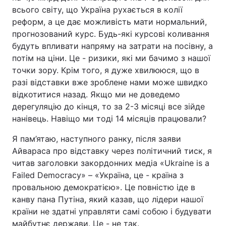
всього світу, що Україна рухається в колії
реформ, а це дає можливість мати нормальний,
прогнозований курс. Будь-які курсові коливання
будуть впливати напряму на затрати на посівну, а
потім на ціни. Це - ризики, які ми бачимо з нашої
точки зору. Крім того, я дуже хвилююся, що в
разі відставки вже зроблене нами може швидко
відкотитися назад. Якщо ми не доведемо
дерегуляцію до кінця, то за 2-3 місяці все зійде
нанівець. Навіщо ми тоді 14 місяців працювали?
Я пам’ятаю, наступного ранку, після заяви
Айвараса про відставку через політичний тиск, я
читав заголовки закордонних медіа «Ukraine is a
Failed Democracy» – «Україна, це - країна з
провальною демократією». Це повністю іде в
канву пана Путіна, який казав, що лідери нашої
країни не здатні управляти самі собою і будувати
майбутнє держави. Це - не так.