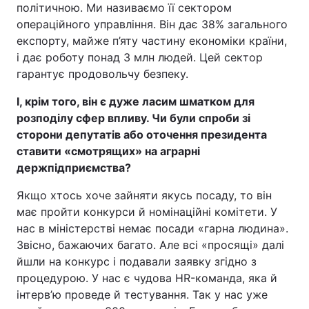
політичною. Ми називаємо її сектором
операційного управління. Він дає 38% загального
експорту, майже п’яту частину економіки країни,
і дає роботу понад 3 млн людей. Цей сектор
гарантує продовольчу безпеку.
І, крім того, він є дуже ласим шматком для
розподілу сфер впливу. Чи були спроби зі
сторони депутатів або оточення президента
ставити «смотрящих» на аграрні
держпідприємства?
Якщо хтось хоче зайняти якусь посаду, то він
має пройти конкурси й номінаційні комітети. У
нас в міністерстві немає посади «гарна людина».
Звісно, бажаючих багато. Але всі «просящі» далі
йшли на конкурс і подавали заявку згідно з
процедурою. У нас є чудова HR-команда, яка й
інтерв’ю проведе й тестування. Так у нас уже