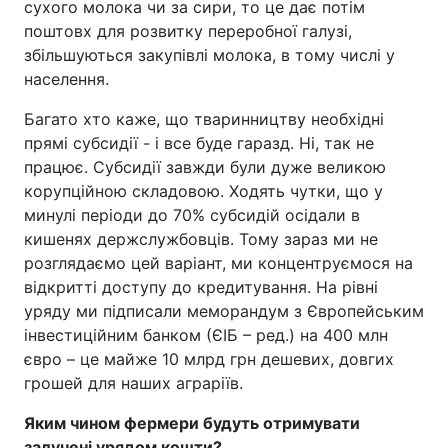
сухого молока чи за сири, то це дає потім
поштовх для розвитку переробної галузі,
збільшуються закупівлі молока, в тому числі у
населення.
Багато хто каже, що тваринництву необхідні
прямі субсидії - і все буде гаразд. Ні, так не
працює. Субсидії завжди були дуже великою
корупційною складовою. Ходять чутки, що у
минулі періоди до 70% субсидій осідали в
кишенях держслужбовців. Тому зараз ми не
розглядаємо цей варіант, ми концентруємося на
відкритті доступу до кредитування. На рівні
уряду ми підписали меморандум з Європейським
інвестиційним банком (ЄІБ – ред.) на 400 млн
євро – це майже 10 млрд грн дешевих, довгих
грошей для наших аграріїв.
Яким чином фермери будуть отримувати
залучені урядом кошти?