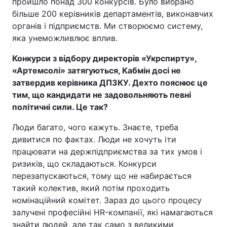
пройшло понад 300 конкурсів. Було вибрано
більше 200 керівників департаментів, виконавчих
органів і підприємств. Ми створюємо систему,
яка унеможливлює вплив.
Конкурси з відбору директорів «Укрспирту»,
«Артемсолі» затягуються, Кабмін досі не
затвердив керівника ДПЗКУ. Дехто пояснює це
тим, що кандидати не задовольняють певні
політичні сили. Це так?
Люди багато, чого кажуть. Знаєте, треба
дивитися по фактах. Люди не хочуть іти
працювати на держпідприємства за тих умов і
ризиків, що складаються. Конкурси
перезапускаються, тому що не набирається
такий колектив, який потім проходить
номінаційний комітет. Зараз до цього процесу
залучені професійні HR-компанії, які намагаються
знайти людей, але так само з великими