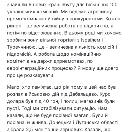
знайшли 9 нових країн збуту для більш ніж 100
українських компаній. Ми ведемо агресивну
промо-компанію й війну з конкурентами. Кожен
ринок – це величезна робота по відкриттю, а
потім по відстоюванню. В цьому році ми хочемо
зробити зони вільної торгівлі з Ізраїлем і
Туреччиною. Це - величезна кількість комісій і
підкомісій. А робота щодо номінаційних
комітетів на держпідприємствах, по
євроінтеграційних процесах? Я можу ще довго
про це розказувати.
Мало, хто пам’ятає, що рік тому в цей час був
розпал військових дій під Дебальцево. Курс
долара був під 40 грн, і полиці магазинів були
пусті. Тоді ми стабілізували ситуацію. Нам
казали, що не буде посівної взагалі. Були й
посівна, й жнива. Донецька і Луганська області
зібрали 2,5 млн тонни зернових. Казали, що