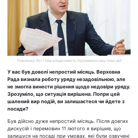
Головна
Війна
Україна
Політика
Економіка
Світ
Павленко: Всі гілки влади мають підтримати наш план дій
Спорт
Наука
У вас був доволі непростий місяць. Верховна
Рада визнала роботу уряду незадовільною, але
Техно і зв'язок
Лайт
не змогла винести рішення щодо недовіри уряду.
Зрозуміло, що ситуація вирішена. Попри цей
Зброя
Інциденти
шалений вир подій, ви залишаєтеся чи йдете з
Здоров'я
Туризм
посади?
Був дійсно дуже непростий місяць. Після довгих
Цікавинки
Погода
дискусій і перемовин 11 лютого я вирішив, що
Екологія
Регіони
залишуся на посаді при умовах, які були озвучені