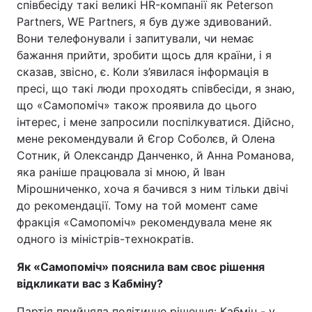
співбесіду такі великі HR-компанії як Peterson
Partners, WE Partners, я був дуже здивований.
Вони телефонували і запитували, чи немає
бажання прийти, зробити щось для країни, і я
сказав, звісно, є. Коли з’явилася інформація в
пресі, що такі люди проходять співбесіди, я знаю,
що «Самопоміч» також проявила до цього
інтерес, і мене запросили поспілкуватися. Дійсно,
мене рекомендували й Єгор Соболєв, й Олена
Сотник, й Олександр Данченко, й Анна Романова,
яка раніше працювала зі мною, й Іван
Мірошниченко, хоча я бачився з ним тільки двічі
до рекомендації. Тому на той момент саме
фракція «Самопоміч» рекомендувала мене як
одного із міністрів-технократів.
Як «Самопоміч» пояснила вам своє рішення
відкликати вас з Кабміну?
Партія прийняла політичне рішення: Кабмін - у