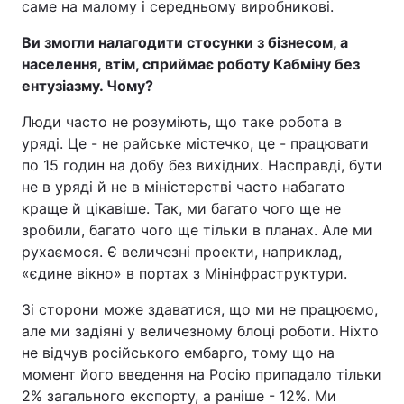
саме на малому і середньому виробникові.
Ви змогли налагодити стосунки з бізнесом, а
населення, втім, сприймає роботу Кабміну без
ентузіазму. Чому?
Люди часто не розуміють, що таке робота в
уряді. Це - не райське містечко, це - працювати
по 15 годин на добу без вихідних. Насправді, бути
не в уряді й не в міністерстві часто набагато
краще й цікавіше. Так, ми багато чого ще не
зробили, багато чого ще тільки в планах. Але ми
рухаємося. Є величезні проекти, наприклад,
«єдине вікно» в портах з Мінінфраструктури.
Зі сторони може здаватися, що ми не працюємо,
але ми задіяні у величезному блоці роботи. Ніхто
не відчув російського ембарго, тому що на
момент його введення на Росію припадало тільки
2% загального експорту, а раніше - 12%. Ми