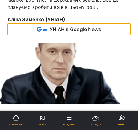
плануємо зробити вже в цьому році.
Аліна Зименко (УНІАН)
УНІАН в Google News
RU
МОВА
ГОЛОВНА
РОЗДІЛИ
ПОГОДА
ЛАЙТ
Глава "Укравтодору": Для