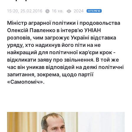
15:20, 25.02.2016
16 хв.
2024
ІНТЕРВ'Ю
Міністр аграрної політики і продовольства
Олексій Павленко в інтерв’ю УНІАН
розповів, чим загрожує Україні відставка
уряду, хто надихнув його піти на не
найкращий для політичної кар’єри крок -
відкликати заяву про звільнення. В той же
час він уникав відповідей на деякі політичні
запитання, зокрема, щодо партії
«Самопоміч».