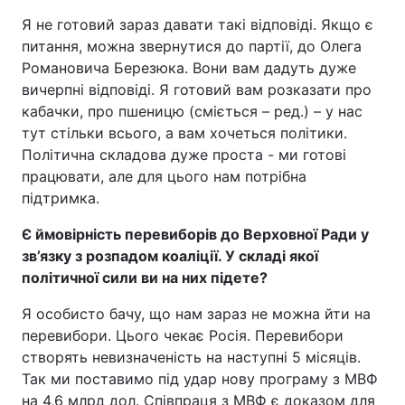
Я не готовий зараз давати такі відповіді. Якщо є
питання, можна звернутися до партії, до Олега
Романовича Березюка. Вони вам дадуть дуже
вичерпні відповіді. Я готовий вам розказати про
кабачки, про пшеницю (сміється – ред.) – у нас
тут стільки всього, а вам хочеться політики.
Політична складова дуже проста - ми готові
працювати, але для цього нам потрібна
підтримка.
Є ймовірність перевиборів до Верховної Ради у
зв’язку з розпадом коаліції. У складі якої
політичної сили ви на них підете?
Я особисто бачу, що нам зараз не можна йти на
перевибори. Цього чекає Росія. Перевибори
створять невизначеність на наступні 5 місяців.
Так ми поставимо під удар нову програму з МВФ
на 4,6 млрд дол. Співпраця з МВФ є доказом для