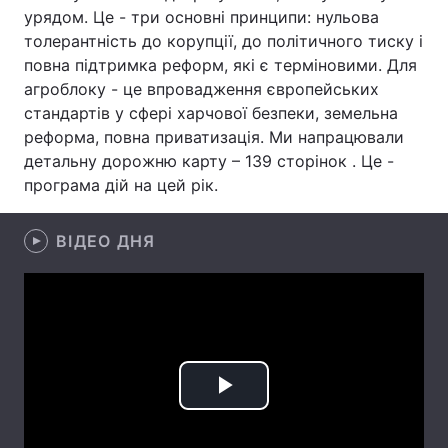
урядом. Це - три основні принципи: нульова
Лонгріди
толерантність до корупції, до політичного тиску і
повна підтримка реформ, які є терміновими. Для
агроблоку - це впровадження європейських
Відео з Youtube
Статті
стандартів у сфері харчової безпеки, земельна
реформа, повна приватизація. Ми напрацювали
Інтерв'ю
Думки
детальну дорожню карту – 139 сторінок . Це -
Архів
Вакансії
програма дій на цей рік.
Контакти
ВІДЕО ДНЯ
Послуги
Play