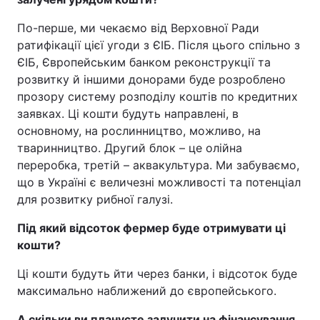
По-перше, ми чекаємо від Верховної Ради
ратифікації цієї угоди з ЄІБ. Після цього спільно з
ЄІБ, Європейським банком реконструкції та
розвитку й іншими донорами буде розроблено
прозору систему розподілу коштів по кредитних
заявках. Ці кошти будуть направлені, в
основному, на рослинництво, можливо, на
тваринництво. Другий блок – це олійна
переробка, третій – аквакультура. Ми забуваємо,
що в Україні є величезні можливості та потенціал
для розвитку рибної галузі.
Під який відсоток фермер буде отримувати ці
кошти?
Ці кошти будуть йти через банки, і відсоток буде
максимально наближений до європейського.
А скільки ви плануєте залучити на фінансування