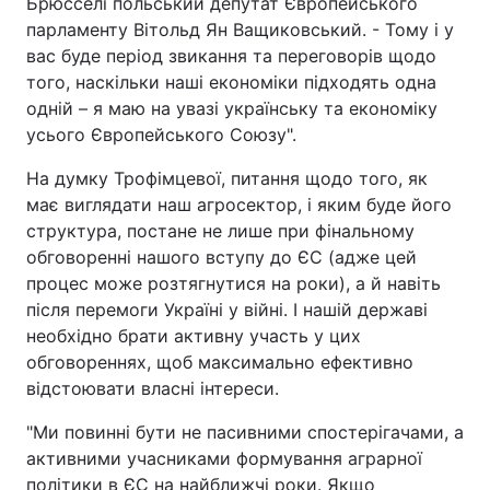
Брюсселі польський депутат Європейського
парламенту Вітольд Ян Ващиковський. - Тому і у
вас буде період звикання та переговорів щодо
того, наскільки наші економіки підходять одна
одній – я маю на увазі українську та економіку
усього Європейського Союзу".
На думку Трофімцевої, питання щодо того, як
має виглядати наш агросектор, і яким буде його
структура, постане не лише при фінальному
обговоренні нашого вступу до ЄС (адже цей
процес може розтягнутися на роки), а й навіть
після перемоги Україні у війні. І нашій державі
необхідно брати активну участь у цих
обговореннях, щоб максимально ефективно
відстоювати власні інтереси.
"Ми повинні бути не пасивними спостерігачами, а
активними учасниками формування аграрної
політики в ЄС на найближчі роки. Якщо