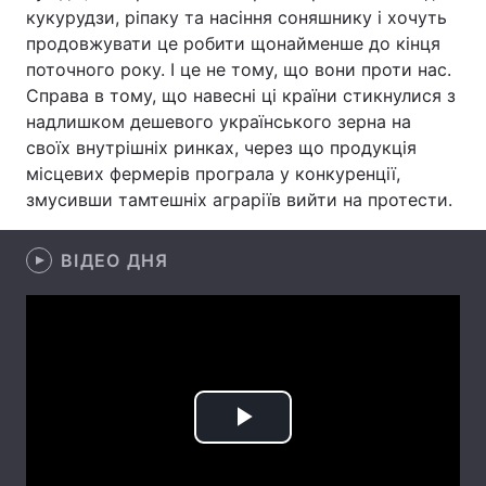
кукурудзи, ріпаку та насіння соняшнику і хочуть
Лонгріди
продовжувати це робити щонайменше до кінця
поточного року. І це не тому, що вони проти нас.
Справа в тому, що навесні ці країни стикнулися з
Відео з Youtube
Статті
надлишком дешевого українського зерна на
своїх внутрішніх ринках, через що продукція
Інтерв'ю
Думки
місцевих фермерів програла у конкуренції,
Архів
Вакансії
змусивши тамтешніх аграріїв вийти на протести.
Контакти
ВІДЕО ДНЯ
Послуги
Play