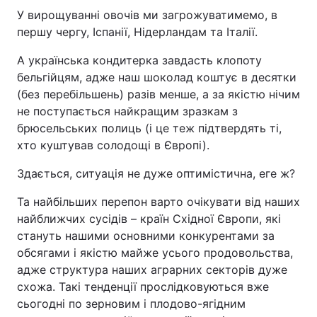
У вирощуванні овочів ми загрожуватимемо, в
першу чергу, Іспанії, Нідерландам та Італії.
А українська кондитерка завдасть клопоту
бельгійцям, адже наш шоколад коштує в десятки
(без перебільшень) разів менше, а за якістю нічим
не поступається найкращим зразкам з
брюсельських полиць (і це теж підтвердять ті,
хто куштував солодощі в Європі).
Здається, ситуація не дуже оптимістична, еге ж?
Та найбільших перепон варто очікувати від наших
найближчих сусідів – країн Східної Європи, які
стануть нашими основними конкурентами за
обсягами і якістю майже усього продовольства,
адже структура наших аграрних секторів дуже
схожа. Такі тенденції прослідковуються вже
сьогодні по зерновим і плодово-ягідним