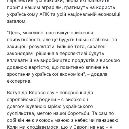
перспективі усі виклики, через які належить
пройти нашим аграріям, гратимуть на користь
українському АПК та усій національній економіці
загалом.
"Десь, можливо, нас очікує зниження
прибутковості, але це будуть більш стабільні та
захищені результати. Більше того, схвалені
законодавчі рішення в перспективі будуть
впливати й на виробництво продуктів з високою
доданою вартістю, що позитивно вплине на
зростання української економіки", – додала
експертка.
Вступ до Євросоюзу – повернення до
європейської родини – є високою і
довгоочікуваною мрією українського
суспільства, метою нашої боротьби. Та сам по
собі він не є якоюсь маною з небес чи панацеєю.
Коли ми сподіваємося, що у Європі на нас – у