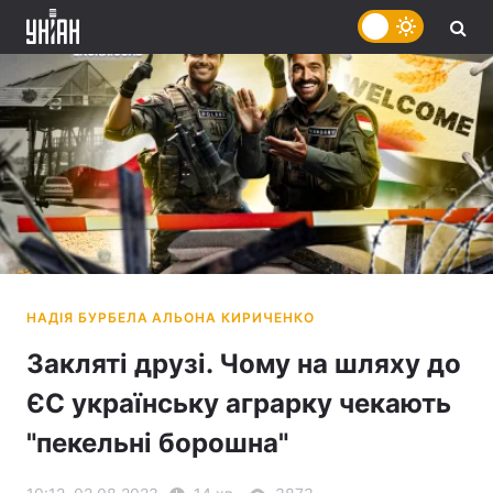
Закляті друзі. Чому на шляху до
ЄС українську аграрку чекають
"пекельні борошна"