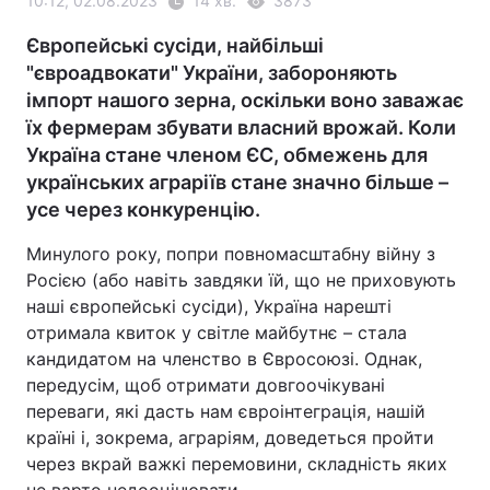
10:12, 02.08.2023
14 хв.
3873
Європейські сусіди, найбільші
"євроадвокати" України, забороняють
імпорт нашого зерна, оскільки воно заважає
їх фермерам збувати власний врожай. Коли
Україна стане членом ЄС, обмежень для
українських аграріїв стане значно більше –
усе через конкуренцію.
Минулого року, попри повномасштабну війну з
Росією (або навіть завдяки їй, що не приховують
наші європейські сусіди), Україна нарешті
отримала квиток у світле майбутнє – стала
кандидатом на членство в Євросоюзі. Однак,
передусім, щоб отримати довгоочікувані
переваги, які дасть нам євроінтеграція, нашій
країні і, зокрема, аграріям, доведеться пройти
через вкрай важкі перемовини, складність яких