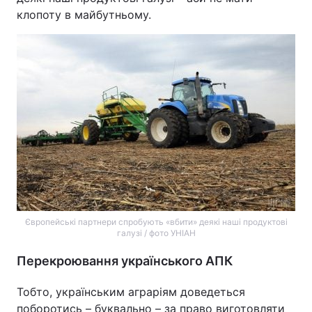
клопоту в майбутньому.
Європейські партнери спробують «вбити» деякі наші продуктові
галузі / фото УНІАН
Перекроювання українського АПК
Тобто, українським аграріям доведеться
поборотись – буквально – за право виготовляти