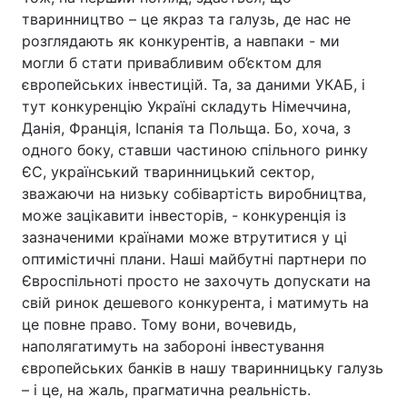
тваринництво – це якраз та галузь, де нас не
розглядають як конкурентів, а навпаки - ми
могли б стати привабливим об’єктом для
європейських інвестицій. Та, за даними УКАБ, і
тут конкуренцію Україні складуть Німеччина,
Данія, Франція, Іспанія та Польща. Бо, хоча, з
одного боку, ставши частиною спільного ринку
ЄС, український тваринницький сектор,
зважаючи на низьку собівартість виробництва,
може зацікавити інвесторів, - конкуренція із
зазначеними країнами може втрутитися у ці
оптимістичні плани. Наші майбутні партнери по
Євроспільноті просто не захочуть допускати на
свій ринок дешевого конкурента, і матимуть на
це повне право. Тому вони, вочевидь,
наполягатимуть на забороні інвестування
європейських банків в нашу тваринницьку галузь
– і це, на жаль, прагматична реальність.