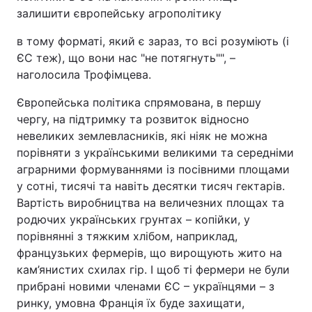
залишити європейську агрополітику
в тому форматі, який є зараз, то всі розуміють (і
ЄС теж), що вони нас "не потягнуть"", –
наголосила Трофімцева.
Європейська політика спрямована, в першу
чергу, на підтримку та розвиток відносно
невеликих землевласників, які ніяк не можна
порівняти з українськими великими та середніми
аграрними формуваннями із посівними площами
у сотні, тисячі та навіть десятки тисяч гектарів.
Вартість виробництва на величезних площах та
родючих українських грунтах – копійки, у
порівнянні з тяжким хлібом, наприклад,
французьких фермерів, що вирощують жито на
кам’янистих схилах гір. І щоб ті фермери не були
прибрані новими членами ЄС – українцями – з
ринку, умовна Франція їх буде захищати,