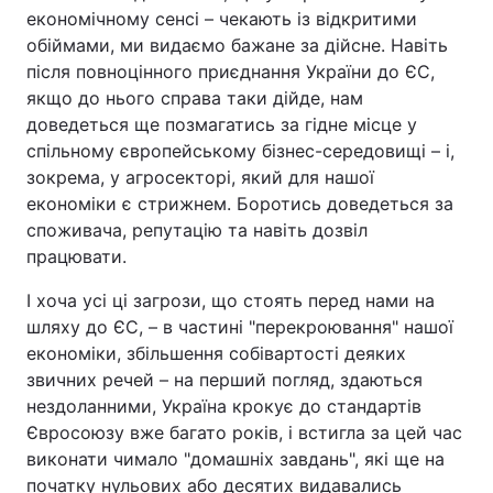
економічному сенсі – чекають із відкритими
обіймами, ми видаємо бажане за дійсне. Навіть
після повноцінного приєднання України до ЄС,
якщо до нього справа таки дійде, нам
доведеться ще позмагатись за гідне місце у
спільному європейському бізнес-середовищі – і,
зокрема, у агросекторі, який для нашої
економіки є стрижнем. Боротись доведеться за
споживача, репутацію та навіть дозвіл
працювати.
І хоча усі ці загрози, що стоять перед нами на
шляху до ЄС, – в частині "перекроювання" нашої
економіки, збільшення собівартості деяких
звичних речей – на перший погляд, здаються
нездоланними, Україна крокує до стандартів
Євросоюзу вже багато років, і встигла за цей час
виконати чимало "домашніх завдань", які ще на
початку нульових або десятих видавались