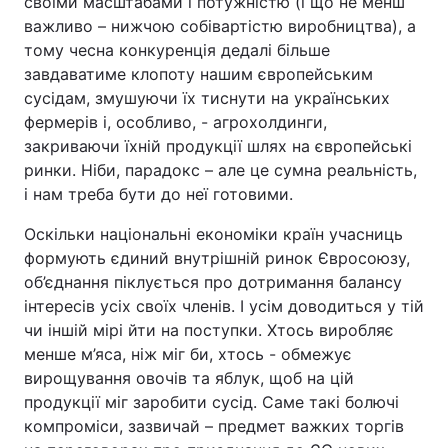
своїми масштабами і потужністю (і що не менш
важливо – нижчою собівартістю виробництва), а
тому чесна конкуренція дедалі більше
завдаватиме клопоту нашим європейським
сусідам, змушуючи їх тиснути на українських
фермерів і, особливо, - агрохолдинги,
закриваючи їхній продукції шлях на європейські
ринки. Ніби, парадокс – але це сумна реальність,
і нам треба бути до неї готовими.
Оскільки національні економіки країн учасниць
формують єдиний внутрішній ринок Євросоюзу,
об’єднання піклується про дотримання балансу
інтересів усіх своїх членів. І усім доводиться у тій
чи іншій мірі йти на поступки. Хтось виробляє
менше м’яса, ніж міг би, хтось - обмежує
вирощування овочів та яблук, щоб на цій
продукції міг заробити сусід. Саме такі болючі
компроміси, зазвичай – предмет важких торгів