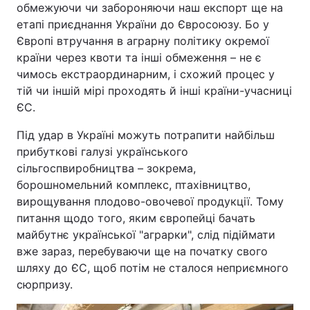
обмежуючи чи забороняючи наш експорт ще на
етапі приєднання України до Євросоюзу. Бо у
Європі втручання в аграрну політику окремої
країни через квоти та інші обмеження – не є
чимось екстраординарним, і схожий процес у
тій чи іншій мірі проходять й інші країни-учасниці
ЄС.
Під удар в Україні можуть потрапити найбільш
прибуткові галузі українського
сільгоспвиробництва – зокрема,
борошномельний комплекс, птахівництво,
вирощування плодово-овочевої продукції. Тому
питання щодо того, яким європейці бачать
майбутнє української "аграрки", слід підіймати
вже зараз, перебуваючи ще на початку свого
шляху до ЄС, щоб потім не сталося неприємного
сюрпризу.