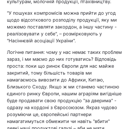
культурам, молочній продукції, птахівництву.
"У пошуках компромісів можна прийти до угод
щодо відсоткового розподілу продукції, яку ми
можемо поставляти закордон, а іншу частину -
реалізовувати у себе", – розмірковують у
"Насіннєвій асоціації України".
Логічне питання: чому у нас немає таких проблем
зараз, і ми маємо до них готуватись? Відповідь
проста: поки що ринок Європи для нас майже
закритий, тому більшість товарів ми
намагаємось вивозити до Африки, Китаю,
Близького Сходу. Якщо ж ми станемо частиною
єдиного ринку Європи, нашим аграріям вигідніше
буде продавати свою продукцію "за дверима" -
одразу на кордоні з Євросоюзом. Якраз чудово
розуміючи це, європейські партнери
намагатимуться обмежити чи навіть "вбити"
деякі наші продуктові галузі – аби не мати