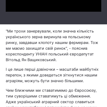
Video
Тема оформлення
"Ми трохи занервували, коли значна кількість
українського зерна виринула на польському
ринку, завдавши клопоту нашим фермерам. Тож
ми маємо захищати свій ринок", - пояснив
кореспонденту УНІАН польський євродепутат
Вітольд Ян Ващиковський.
І це лише перші дзвіночки – масштаби майбутніх
перепон, з якими доведеться зіткнутися нашим
аграріям, можуть бути значно більшими.
Чим ближчими ми ставатимемо до Євросоюзу,
тим суворішими ставатимуть ці обмеження.
Адже український аграрний сектор славиться