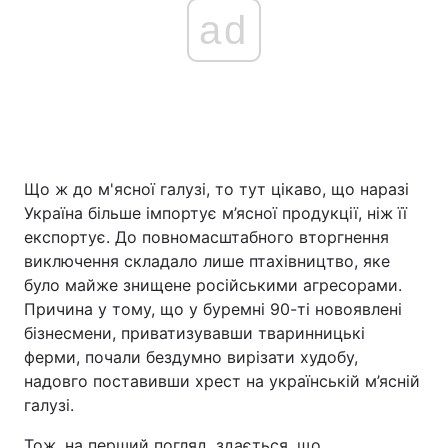
ad
Що ж до м'ясної галузі, то тут цікаво, що наразі
Україна більше імпортує м’ясної продукції, ніж її
експортує. До повномасштабного вторгнення
виключення складало лише птахівництво, яке
було майже знищене російськими агресорами.
Причина у тому, що у буремні 90-ті новоявлені
бізнесмени, приватизувавши тваринницькі
ферми, почали бездумно вирізати худобу,
надовго поставивши хрест на українській м’ясній
галузі.
Тож, на перший погляд, здається, що