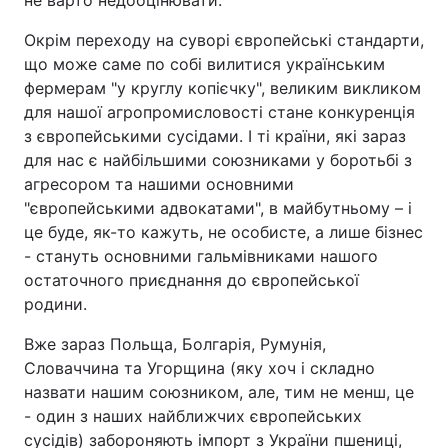
не варто недооцінювати.
Окрім переходу на суворі європейські стандарти,
що може саме по собі вилитися українським
Головна
Війна
фермерам "у круглу копієчку", великим викликом
для нашої агропромисловості стане конкуренція
Україна
Політика
з європейськими сусідами. І ті країни, які зараз
для нас є найбільшими союзниками у боротьбі з
Економіка
Світ
агресором та нашими основними
"європейськими адвокатами", в майбутньому – і
Спорт
Наука
це буде, як-то кажуть, не особисте, а лише бізнес
- стануть основними гальмівниками нашого
Техно і зв'язок
Лайт
остаточного приєднання до європейської
родини.
Зброя
Інциденти
Вже зараз Польща, Болгарія, Румунія,
Здоров'я
Туризм
Словаччина та Угорщина (яку хоч і складно
назвати нашим союзником, але, тим не менш, це
Цікавинки
Погода
- один з наших найближчих європейських
Екологія
Регіони
сусідів) забороняють імпорт з України пшениці,