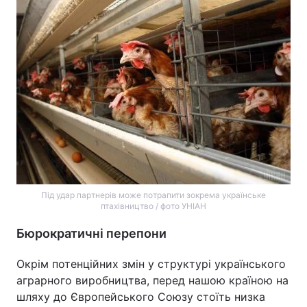
Під удар партнерів може потрапити зокрема українське
птахівництво / фото УНІАН
Бюрократичні перепони
Окрім потенційних змін у структурі українського
аграрного виробництва, перед нашою країною на
шляху до Європейського Союзу стоїть низка