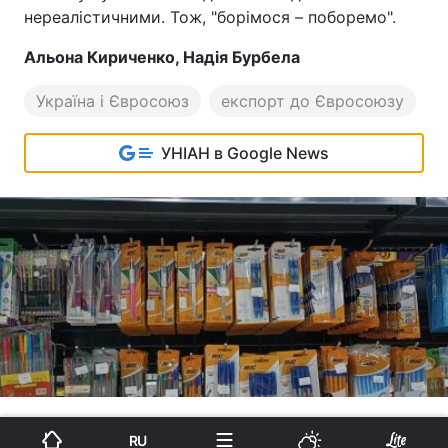
нереалістичними. Тож, "борімося – поборемо".
Альона Кириченко, Надія Бурбела
Україна і Євросоюз
експорт до Євросоюзу
УНІАН в Google News
RU