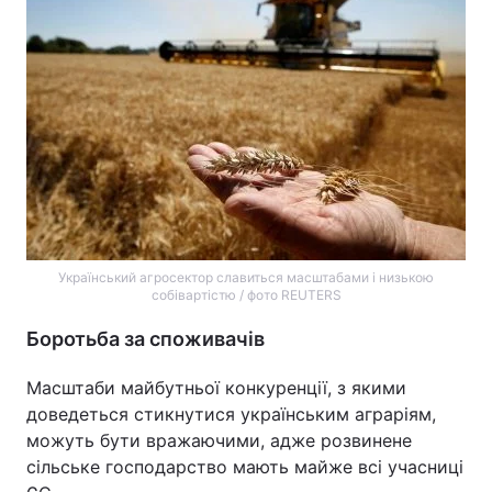
Український агросектор славиться масштабами і низькою
собівартістю / фото REUTERS
Боротьба за споживачів
Масштаби майбутньої конкуренції, з якими
доведеться стикнутися українським аграріям,
можуть бути вражаючими, адже розвинене
сільське господарство мають майже всі учасниці