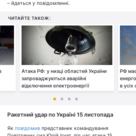
– йдеться у повідомленні.
ЧИТАЙТЕ ТАКОЖ:
в
Атака РФ: у низці областей України
РФ ма
запроваджуються аварійні
енерго
відключення електроенергії
в усіх
Ракетний удар по Україні 15 листопада
Як
повідомив
представник командування
Повітряних сил Юрій Ігнат, під час атаки 15