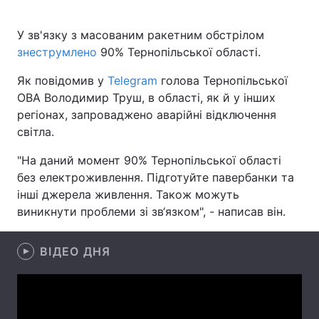
У зв'язку з масованим ракетним обстрілом
знеструмлено
90% Тернопільської області.
Головна
Війна
Як повідомив у
Telegram
голова Тернопільської
Україна
Політика
ОВА Володимир Труш, в області, як й у інших
регіонах, запроваджено аварійні відключення
Економіка
Світ
світла.
Спорт
Наука
"На даний момент 90% Тернопільської області
без електроживлення. Підготуйте павербанки та
Техно і зв'язок
Лайт
інші джерела живлення. Також можуть
виникнути проблеми зі зв‘язком", - написав він.
Зброя
Інциденти
Здоров'я
Туризм
ВІДЕО ДНЯ
Цікавинки
Погода
Екологія
Регіони