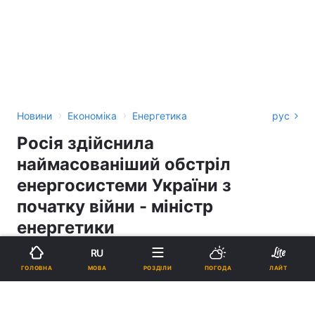
›
›
Новини
Економіка
Енергетика
рус
Росія здійснила
наймасованіший обстріл
енергосистеми України з
початку війни - міністр
енергетики
RU
ГАННА БРЕДІХІНА
МОВА
ГОЛОВНА
РОЗДІЛИ
ПОГОДА
ЛАЙТ
18:01, 15.11.22
2 хв.
26318