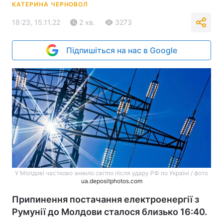
КАТЕРИНА ЧЕРНОВОЛ
18:23, 15.11.22
2 хв.
3273
Підпишіться на нас в Google
У Молдові частково зникло світло після удару РФ по Україні / фото
ua.depositphotos.com
Припинення постачання електроенергії з
Румунії до Молдови сталося близько 16:40.