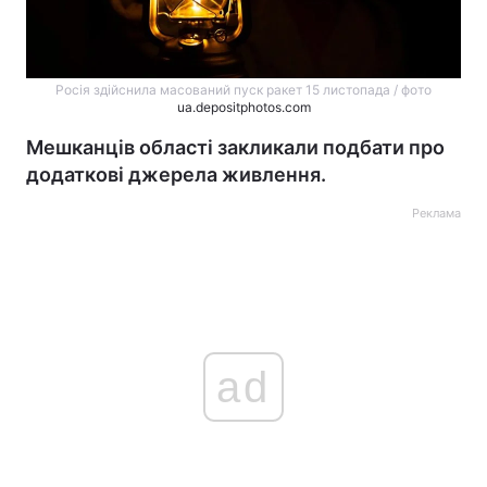
Росія здійснила масований пуск ракет 15 листопада / фото
ua.depositphotos.com
Мешканців області закликали подбати про
додаткові джерела живлення.
Реклама
ad