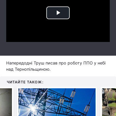
Лонгріди
Play
Відео з Youtube
Статті
Video
Інтерв'ю
Думки
Архів
Вакансії
Контакти
Напередодні Труш писав про роботу ППО у небі
над Тернопільщиною.
Послуги
ЧИТАЙТЕ ТАКОЖ: