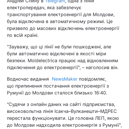
Андрей Спину в
Telegram
, одна з ліній
електропередач, яка забезпечує
транспортування електроенергії для Молдови,
була відключена в автоматичному режимі. Це
призвело до масових відключень електроенергії
по всій країні.
"Зауважу, що ці лінії не були пошкоджені, але
були автоматично відключені в якості міри
безпеки. Moldelectrica працює над відновленням
підключення до електроенергії", – наголосив він.
Водночас видання
NewsMaker
повідомляє,
що припинення постачання електроенергії з
Румунії до Молдови сталося близько 16:40.
"Судячи з онлайн даних на сайті підприємства,
високовольтна лінія Ісакча–Вулканешти–МДРЕС
перестала функціонувати. Це головна ЛЕП, якою
до Молдови надходила електроенергія з Румунії",