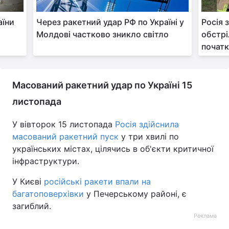
Тема оформлення
аїни
Через ракетний удар РФ по Україні у
Росія 
Молдові частково зникло світло
обстрі
початк
Масований ракетний удар по Україні 15
листопада
У вівторок 15 листопада
Росія здійснила
масований ракетний пуск
у три хвилі по
українських містах, цілячись в об'єкти критичної
інфраструктури.
У Києві
російські ракети впали на
багатоповерхівки
у Печерському районі, є
загиблий.
Реклама