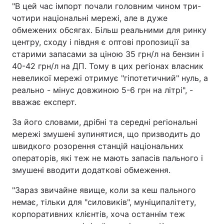
"В цей час імпорт почали головним чином три-
чотири національні мережі, але в дуже
обмежених обсягах. Більш реальними для ринку
центру, сходу і півдня є оптові пропозиції за
старими запасами за ціною 35 грн/л на бензин і
40-42 грн/л на ДП. Тому в цих регіонах власник
невеликої мережі отримує "гіпотетичний" нуль, а
реально - мінус довжиною 5-6 грн на літрі", -
вважає експерт.
За його словами, дрібні та середні регіональні
мережі змушені зупинятися, що призводить до
швидкого розорення станцій національних
операторів, які теж не мають запасів пального і
змушені вводити додаткові обмеження.
"Зараз звичайне явище, коли за кеш пального
немає, тільки для "силовиків", муніципалітету,
корпоративних клієнтів, хоча останнім теж