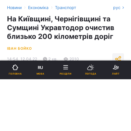
›
›
Новини
Економіка
Транспорт
рус
На Київщині, Чернігівщині та
Сумщині Укравтодор очистив
близько 200 кілометрів доріг
ІВАН БОЙКО
14:54, 12.04.22
2 хв.
2010
RU
МОВА
ГОЛОВНА
РОЗДІЛИ
ПОГОДА
ЛАЙТ
Підпишіться на нас в Google