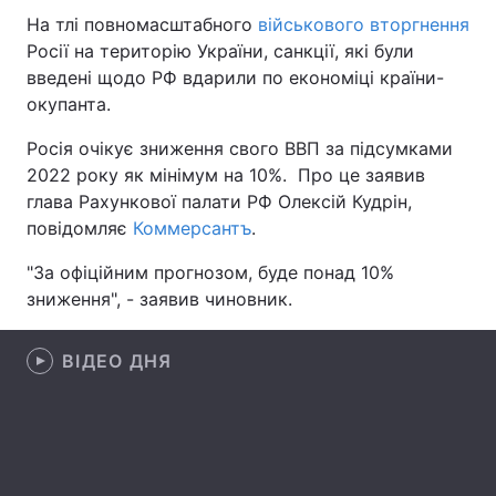
На тлі повномасштабного
військового вторгнення
Росії на територію України, санкції, які були
введені щодо РФ вдарили по економіці країни-
Головна
Війна
окупанта.
Україна
Політика
Росія очікує зниження свого ВВП за підсумками
2022 року як мінімум на 10%. Про це заявив
Економіка
Світ
глава Рахункової палати РФ Олексій Кудрін,
повідомляє
Коммерсантъ
.
Спорт
Наука
"За офіційним прогнозом, буде понад 10%
Техно і зв'язок
Лайт
зниження", - заявив чиновник.
Зброя
Інциденти
ВІДЕО ДНЯ
Здоров'я
Туризм
Цікавинки
Погода
Екологія
Регіони