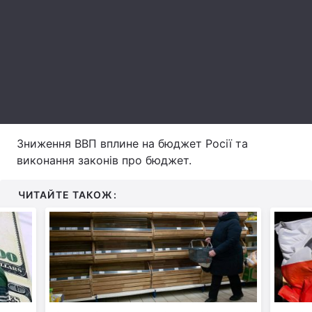
Лонгріди
Відео з Youtube
Статті
Інтерв'ю
Думки
Архів
Вакансії
Зниження ВВП вплине на бюджет Росії та
Контакти
виконання законів про бюджет.
Послуги
ЧИТАЙТЕ ТАКОЖ: