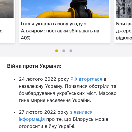
Італія уклала газову угоду з
Британ
го
Алжиром: поставки збільшать на
джере
40%
відклю
Війна проти України:
24 лютого 2022 року
РФ вторглася
в
незалежну Україну. Почалися обстріли та
бомбардування українських міст. Масово
гине мирне населення України.
27 лютого 2022 року
з'явилася
інформація
про те, що Білорусь може
оголосити війну Україні.