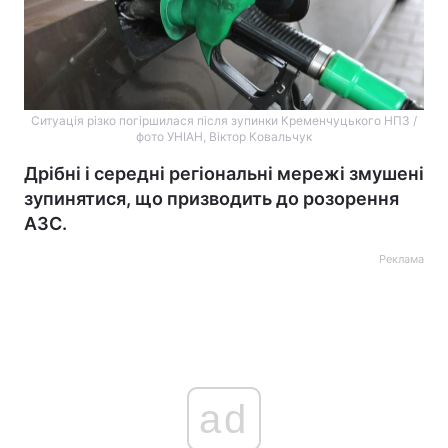
Ситуація різко погіршилася після зупинки Кременчуцького НПЗ /
фото УНІАН, Віктор Ковальчук
Дрібні і середні регіональні мережі змушені
зупинятися, що призводить до розорення
АЗС.
Реклама
ad