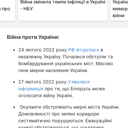
Війна змінила темпи інфляції в Україні
Україн
и про
- НБУ
мемора
Тема оформлення
війни
Війна проти України:
24 лютого 2022 року
РФ вторглася
в
незалежну Україну. Почалися обстріли та
бомбардування українських міст. Масово
гине мирне населення України.
27 лютого 2022 року
з'явилася
інформація
про те, що Білорусь може
оголосити війну Україні.
Окупанти обстрілюють мирні міста України.
Домовленості про зелені коридори
систематично порушуються. Евакуаційні
конвої обстрілюються, що ускладнює