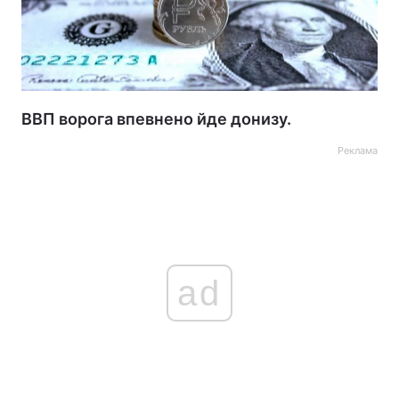
ВВП ворога впевнено йде донизу.
Реклама
ad