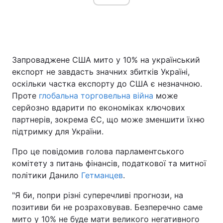
Головна
Війна
Запроваджене США мито у 10% на український
Україна
Політика
експорт не завдасть значних збитків Україні,
оскільки частка експорту до США є незначною.
Економіка
Світ
Проте
глобальна торговельна війна
може
серйозно вдарити по економіках ключових
Спорт
Наука
партнерів, зокрема ЄС, що може зменшити їхню
Техно і зв'язок
Лайт
підтримку для України.
Про це повідомив голова парламентського
Зброя
Інциденти
комітету з питань фінансів, податкової та митної
Здоров'я
Туризм
політики Данило
Гетманцев
.
"Я би, попри різні суперечливі прогнози, на
Цікавинки
Погода
позитиви би не розраховував. Безперечно саме
Екологія
Регіони
мито у 10% не буде мати великого негативного