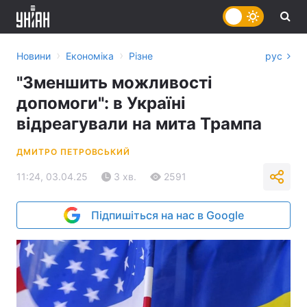
›
›
Новини
Економіка
Різне
рус
"Зменшить можливості
допомоги": в Україні
відреагували на мита Трампа
ДМИТРО ПЕТРОВСЬКИЙ
11:24, 03.04.25
3 хв.
2591
Підпишіться на нас в Google