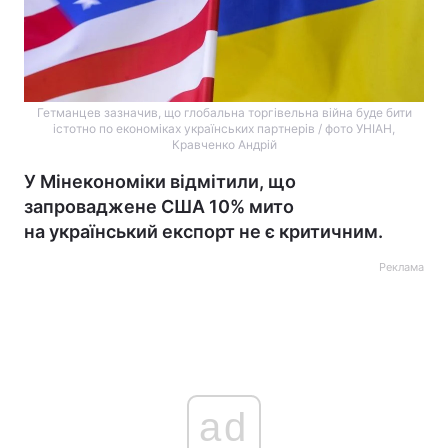
Гетманцев зазначив, що глобальна торгівельна війна буде бити
істотно по економіках українських партнерів / фото УНІАН,
Кравченко Андрій
У Мінекономіки відмітили, що
запроваджене США 10% мито
на український експорт не є критичним.
Реклама
ad