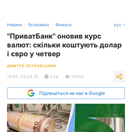
›
›
Новини
Економіка
Фінанси
рус
"ПриватБанк" оновив курс
валют: скільки коштують долар
і євро у четвер
ДМИТРО ПЕТРОВСЬКИЙ
10:55, 03.04.25
2 хв.
10302
Підпишіться на нас в Google