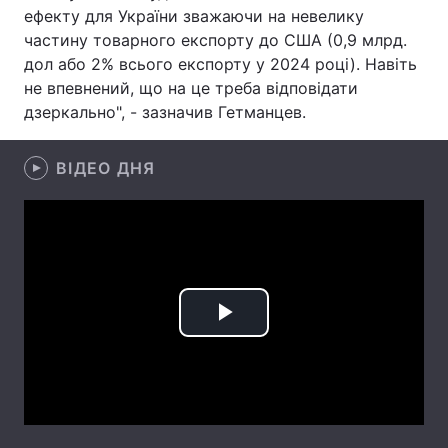
ефекту для України зважаючи на невелику
Лонгріди
частину товарного експорту до США (0,9 млрд.
дол або 2% всього експорту у 2024 році). Навіть
не впевнений, що на це треба відповідати
Відео з Youtube
Статті
дзеркально", - зазначив Гетманцев.
Інтерв'ю
Думки
ВІДЕО ДНЯ
Архів
Вакансії
Контакти
Послуги
Play
Video