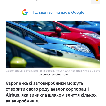
Підпишіться на нас в Google
Європейські автовиробники об’єднуються для протидії Китаю / фото
ua.depositphotos.com
Європейські автовиробники можуть
створити свого роду аналог корпорації
Airbus, яка виникла шляхом злиття кількох
авіавиробників.