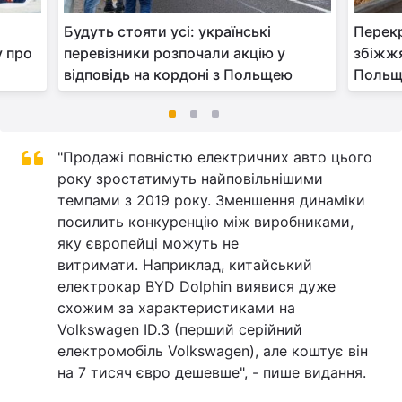
Будуть стояти усі: українські
Перекр
у про
перевізники розпочали акцію у
збіжжя
відповідь на кордоні з Польщею
Польщ
"Продажі повністю електричних авто цього
року зростатимуть найповільнішими
темпами з 2019 року. Зменшення динаміки
посилить конкуренцію між виробниками,
яку європейці можуть не
витримати. Наприклад, китайський
електрокар BYD Dolphin виявися дуже
схожим за характеристиками на
Volkswagen ID.3 (перший серійний
електромобіль Volkswagen), але коштує він
на 7 тисяч євро дешевше", - пише видання.