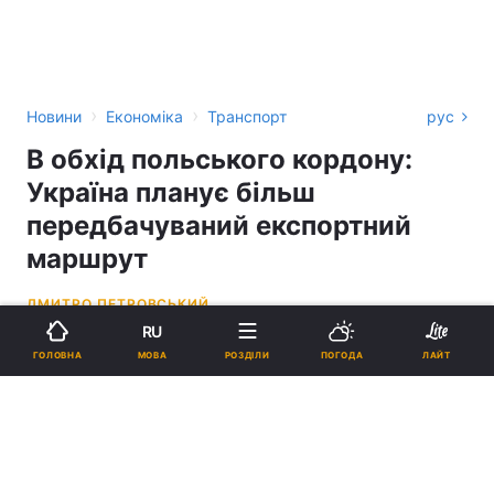
›
›
Новини
Економіка
Транспорт
рус
В обхід польського кордону:
Україна планує більш
передбачуваний експортний
маршрут
ДМИТРО ПЕТРОВСЬКИЙ
RU
17:41, 20.02.24
2 хв.
43698
МОВА
ГОЛОВНА
РОЗДІЛИ
ПОГОДА
ЛАЙТ
Підпишіться на нас в Google