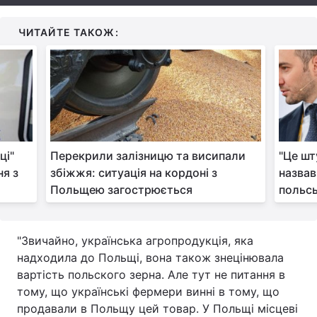
Тема оформлення
ЧИТАЙТЕ ТАКОЖ:
і"‎
Перекрили залізницю та висипали
"Це шт
ня з
збіжжя: ситуація на кордоні з
назвав
Польщею загострюється
польс
"Звичайно, українська агропродукція, яка
надходила до Польщі, вона також знецінювала
вартість польского зерна. Але тут не питання в
тому, що українські фермери винні в тому, що
продавали в Польщу цей товар. У Польщі місцеві