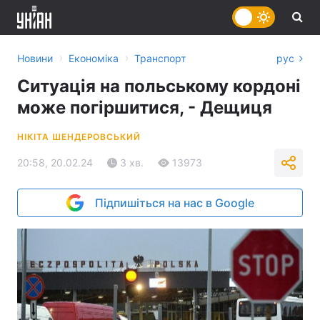
›
›
Новини
Економіка
Транспорт
рус
Ситуація на польському кордоні
може погіршитися, - Дещиця
НІКІТА ШЕНДЕРОВСЬКИЙ
20:58, 20.02.24
3 хв.
13973
Підпишіться на нас в Google