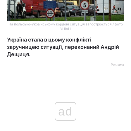
На польсько-українському кордоні ситуація загострюється / фото
УНІАН
Україна стала в цьому конфлікті
заручницею ситуації, переконаний Андрій
Дещиця.
Реклама
ad