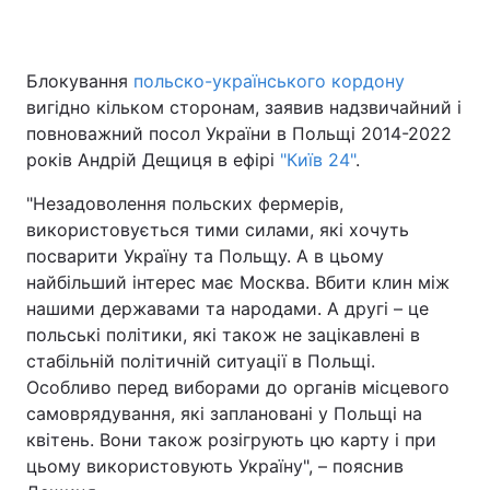
Блокування
польско-українського кордону
Головна
Війна
вигідно кільком сторонам, заявив надзвичайний і
повноважний посол України в Польщі 2014-2022
Україна
Політика
років Андрій Дещиця в ефірі
"Київ 24"
.
Економіка
Світ
"Незадоволення польских фермерів,
використовується тими силами, які хочуть
Спорт
Наука
посварити Україну та Польщу. А в цьому
найбільший інтерес має Москва. Вбити клин між
Техно і зв'язок
Лайт
нашими державами та народами. А другі – це
польські політики, які також не зацікавлені в
Зброя
Інциденти
стабільній політичній ситуації в Польщі.
Здоров'я
Туризм
Особливо перед виборами до органів місцевого
самоврядування, які заплановані у Польщі на
Цікавинки
Погода
квітень. Вони також розігрують цю карту і при
цьому використовують Україну", – пояснив
Екологія
Регіони