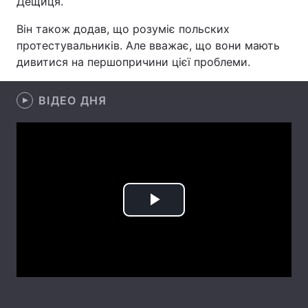
Дещиця.
Лонгріди
Він також додав, що розуміє польских
протестувальників. Але вважає, що вони мають
дивитися на першопричини цієї проблеми.
Відео з Youtube
Статті
Інтерв'ю
Думки
ВІДЕО ДНЯ
Архів
Вакансії
Контакти
Послуги
Play
Video