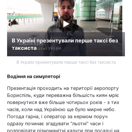
Лонгріди
Відео з Youtube
Статті
В Україні презентували перше таксі без
Інтерв'ю
Думки
таксиста
Архів
Вакансії
В Україні презентували перше таксі без таксиста
Контакти
Водіння на симуляторі
Послуги
Презентація проходить на території аеропорту
Бориспіль, куди переважна більшість киян мріє
повернутися вже більше чотирьох років - з тих
часів, коли над Україною ще було мирне небо.
Погода гарна, і оператор за кермом поруч
одразу починає згадувати "льотні" часи і
розповідати різноманітні казуси при посадці на