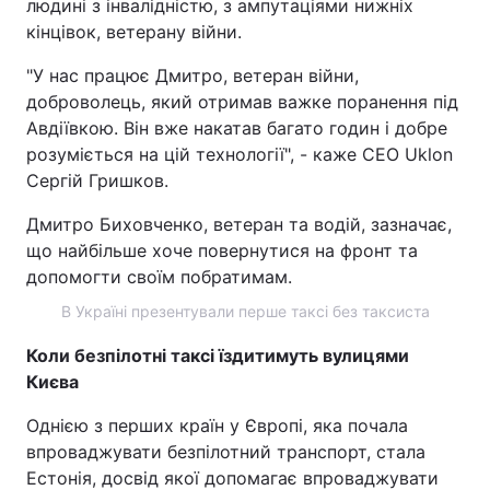
людині з інвалідністю, з ампутаціями нижніх
кінцівок, ветерану війни.
"У нас працює Дмитро, ветеран війни,
доброволець, який отримав важке поранення під
Авдіївкою. Він вже накатав багато годин і добре
розуміється на цій технології", - каже СЕО Uklon
Сергій Гришков.
Дмитро Биховченко, ветеран та водій, зазначає,
що найбільше хоче повернутися на фронт та
допомогти своїм побратимам.
В Україні презентували перше таксі без таксиста
Коли безпілотні таксі їздитимуть вулицями
Києва
Однією з перших країн у Європі, яка почала
впроваджувати безпілотний транспорт, стала
Естонія, досвід якої допомагає впроваджувати