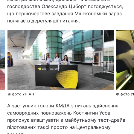
господарства Олександр Циборт погоджується,
що першочергове завдання Мінекономіки зараз
полягає в дерегуляції питання.
© фото УНІАН
© фото У
А заступник голови КМДА з питань здійснення
самоврядних повноважень Костянтин Усов
пропонує влаштувати в майбутньому тест-драйв
пілотованих таксі просто на Центральному