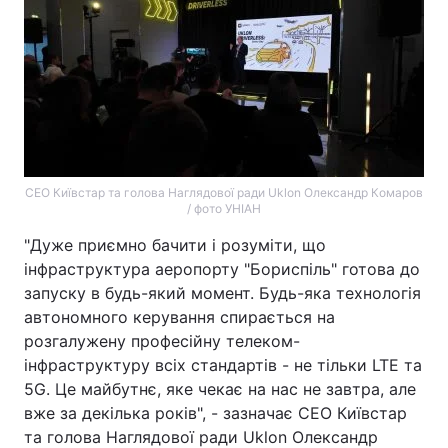
СЕО Київстар та голова Наглядової ради Uklon Олександр Комаров
/ фото УНІАН
"Дуже приємно бачити і розуміти, що
інфраструктура аеропорту "Бориспіль" готова до
запуску в будь-який момент. Будь-яка технологія
автономного керування спирається на
розгалужену професійну телеком-
інфраструктуру всіх стандартів - не тільки LTE та
5G. Це майбутнє, яке чекає на нас не завтра, але
вже за декілька років", - зазначає СЕО Київстар
та голова Наглядової ради Uklon Олександр