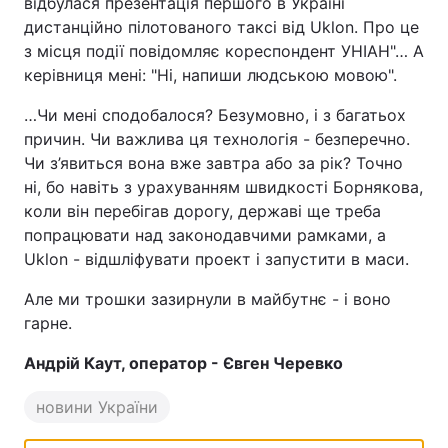
відбулася презентація першого в Україні
дистанційно пілотованого таксі від Uklon. Про це
з місця події повідомляє кореспондент УНІАН"… А
керівниця мені: "Ні, напиши людською мовою".
…Чи мені сподобалося? Безумовно, і з багатьох
причин. Чи важлива ця технологія - безперечно.
Чи з’явиться вона вже завтра або за рік? Точно
ні, бо навіть з урахуванням швидкості Борнякова,
коли він перебігав дорогу, державі ще треба
попрацювати над законодавчими рамками, а
Uklon - відшліфувати проект і запустити в маси.
Але ми трошки зазирнули в майбутнє - і воно
гарне.
Андрій Каут, оператор - Євген Черевко
новини України