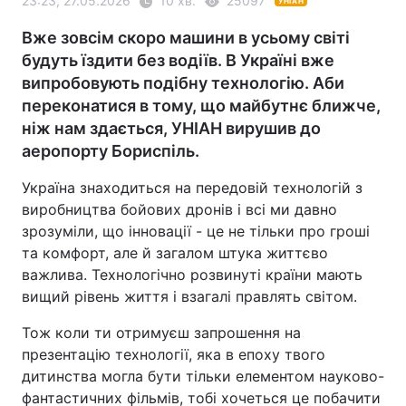
23:23, 27.05.2026
10 хв.
25097
УНІАН
Вже зовсім скоро машини в усьому світі
будуть їздити без водіїв. В Україні вже
випробовують подібну технологію. Аби
переконатися в тому, що майбутнє ближче,
ніж нам здається, УНІАН вирушив до
аеропорту Бориспіль.
Україна знаходиться на передовій технологій з
виробництва бойових дронів і всі ми давно
зрозуміли, що інновації - це не тільки про гроші
та комфорт, але й загалом штука життєво
важлива. Технологічно розвинуті країни мають
вищий рівень життя і взагалі правлять світом.
Тож коли ти отримуєш запрошення на
презентацію технології, яка в епоху твого
дитинства могла бути тільки елементом науково-
фантастичних фільмів, тобі хочеться це побачити