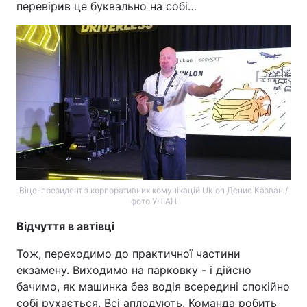
перевірив це буквально на собі…
Віце-президент з корпоративних комунікацій Uklon Денис Казван /
фото УНІАН
Відчуття в автівці
Тож, переходимо до практичної частини
екзамену. Виходимо на парковку - і дійсно
бачимо, як машинка без водія всередині спокійно
собі рухається. Всі аплодують. Команда робить