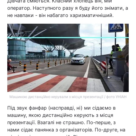
Дівчата сміються. Класний хлопець він, мій
оператор. Наступного разу я буду його знімати, а
не навпаки - він набагато харизматичніший.
Машиною дистанційно керували з місця презентації / фото УНІАН
Під звук фанфар (насправді, ні) ми сідаємо в
машину, якою дистанційно керують з місця
презентації. Взагалі не страшно. По-перше, з
нами сідає панянка з організаторів. По-друге, на