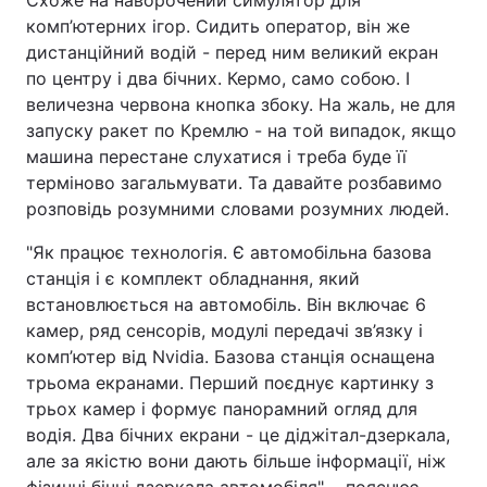
Схоже на наворочений симулятор для
комп’ютерних ігор. Сидить оператор, він же
дистанційний водій - перед ним великий екран
по центру і два бічних. Кермо, само собою. І
величезна червона кнопка збоку. На жаль, не для
запуску ракет по Кремлю - на той випадок, якщо
машина перестане слухатися і треба буде її
терміново загальмувати. Та давайте розбавимо
розповідь розумними словами розумних людей.
"Як працює технологія. Є автомобільна базова
станція і є комплект обладнання, який
встановлюється на автомобіль. Він включає 6
камер, ряд сенсорів, модулі передачі зв’язку і
комп’ютер від Nvidia. Базова станція оснащена
трьома екранами. Перший поєднує картинку з
трьох камер і формує панорамний огляд для
водія. Два бічних екрани - це діджітал-дзеркала,
але за якістю вони дають більше інформації, ніж