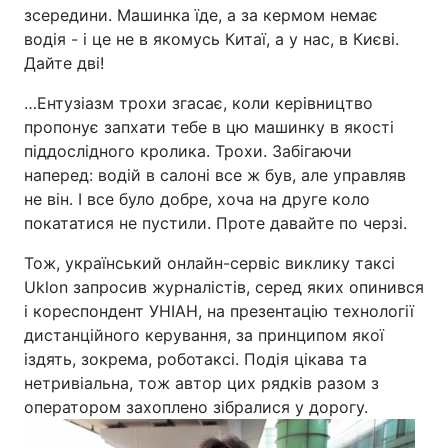
зсередини. Машинка їде, а за кермом немає
водія - і це не в якомусь Китаї, а у нас, в Києві.
Дайте дві!
Головна
Війна
…Ентузіазм трохи згасає, коли керівництво
пропонує запхати тебе в цю машинку в якості
Україна
Політика
піддослідного кролика. Трохи. Забігаючи
наперед: водій в салоні все ж був, але управляв
Економіка
Світ
не він. І все було добре, хоча на друге коло
Спорт
Наука
покататися не пустили. Проте давайте по черзі.
Тож, український онлайн-сервіс виклику таксі
Техно і зв'язок
Лайт
Uklon запросив журналістів, серед яких опинився
Зброя
Інциденти
і кореспондент УНІАН, на презентацію технології
дистанційного керування, за принципом якої
Здоров'я
Туризм
іздять, зокрема, роботаксі. Подія цікава та
нетривіальна, тож автор цих рядків разом з
Цікавинки
Погода
оператором захоплено зібралися у дорогу.
Екологія
Регіони