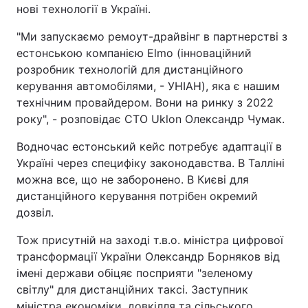
нові технології в Україні.
"Ми запускаємо ремоут-драйвінг в партнерстві з
естонською компанією Elmo (інноваційний
розробник технологій для дистанційного
керування автомобілями, - УНІАН), яка є нашим
технічним провайдером. Вони на ринку з 2022
року", - розповідає CTO Uklon Олександр Чумак.
Водночас естонський кейс потребує адаптації в
Україні через специфіку законодавства. В Талліні
можна все, що не заборонено. В Києві для
дистанційного керування потрібен окремий
дозвіл.
Тож присутній на заході т.в.о. міністра цифрової
трансформації України Олександр Борняков від
імені держави обіцяє посприяти "зеленому
світлу" для дистанційних таксі. Заступник
міністра економіки, довкілля та сільського