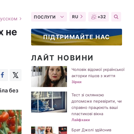
RU
+32
ПОСЛУГИ
русском
х не
ПІДТРИМАЙТЕ НАС
ЛАЙТ НОВИНИ
Чоловік відомої української
акторки пішов з життя
Зірки
бла без
Тест зі склянкою
допоможе перевірити, чи
справно працюють ваші
пластикові вікна
Лайфхаки
Брат Джолі здійснив