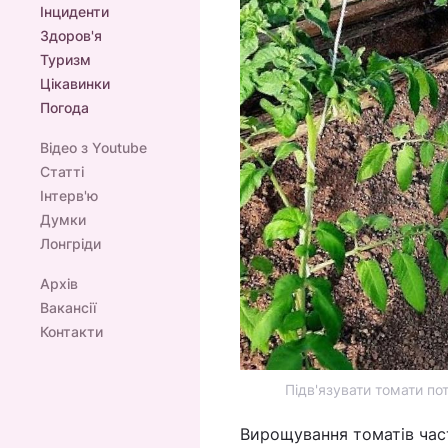
Інциденти
Здоров'я
Туризм
Цікавинки
Погода
Відео з Youtube
Статті
Інтерв'ю
Думки
Лонгріди
Архів
Вакансії
Контакти
Підв'язувати томати пот
Вирощування томатів час