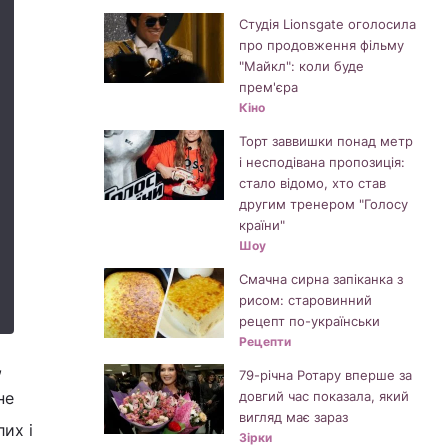
Студія Lionsgate оголосила
про продовження фільму
"Майкл": коли буде
прем'єра
Кіно
Торт заввишки понад метр
і несподівана пропозиція:
стало відомо, хто став
другим тренером "Голосу
країни"
Шоу
Смачна сирна запіканка з
рисом: старовинний
рецепт по-українськи
Рецепти
,
79-річна Ротару вперше за
не
довгий час показала, який
вигляд має зараз
их і
Зірки