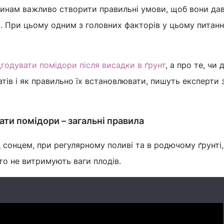
линам важливо створити правильні умови, щоб вони да
 При цьому одним з головних факторів у цьому питанн
дгодувати помідори після висадки в ґрунт
, а про те, чи 
ів і як правильно їх встановлювати, пишуть експерти 
ати помідори – загальні правила
 сонцем, при регулярному поливі та в родючому ґрунті,
сто не витримують ваги плодів.