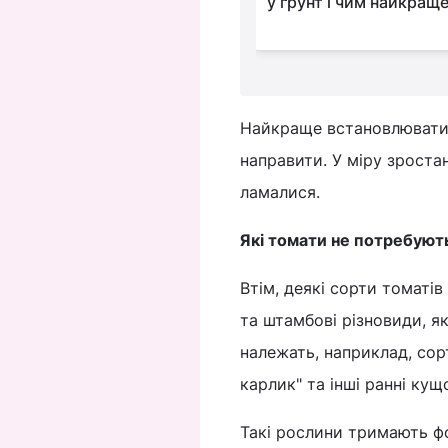
нулися від врожаю
у ґрунт і чим найкращ
Найкраще встановлювати о
направити. У міру зроста
ламалися.
Які томати не потребують
Втім, деякі сорти томатів
та штамбові різновиди, я
належать, наприклад, сор
карлик" та інші ранні кущ
Такі рослини тримають фо