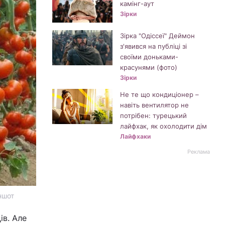
камінг-аут
Зірки
Зірка "Одіссеї" Деймон
з'явився на публіці зі
своїми доньками-
красунями (фото)
Зірки
Не те що кондиціонер –
навіть вентилятор не
потрібен: турецький
лайфхак, як охолодити дім
Лайфхаки
Реклама
ншот
ів. Але