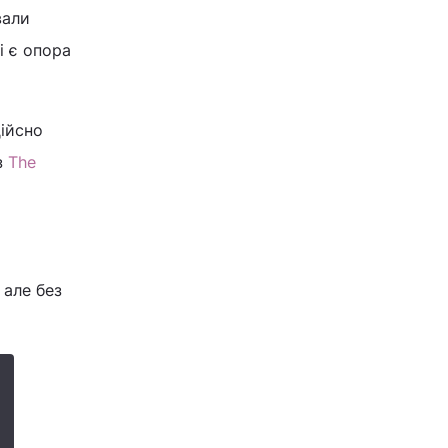
вали
і є опора
дійсно
з
The
 але без