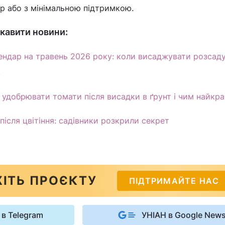
р або з мінімальною підтримкою.
кавити новини:
ендар на травень 2026 року: коли висаджувати розсаду
в
и удобрювати томати після висадки в ґрунт і чим найкр
після цвітіння: садівники розкрили секрет
ІТЬ ПРОЄКТУ
ПІДТРИМАЙТЕ НАС
 в Telegram
УНІАН в Google New