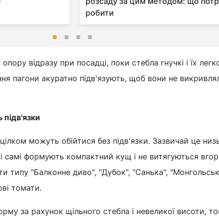
е
розсаду за цим методом: що потр
робити
пору відразу при посадці, поки стебла гнучкі і їх легк
ння пагони акуратно підв'язують, щоб вони не викривлял
 підв'язки
 цілком можуть обійтися без підв'язки. Зазвичай це низ
кі самі формують компактний кущ і не витягуються вгор
ти типу "Балконне диво", "Дубок", "Санька", "Монгольсь
ові томати.
рму за рахунок щільного стебла і невеликої висоти, то