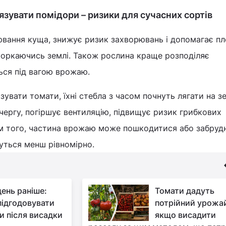
язувати помідори – ризики для сучасних сортів
вання куща, знижує ризик захворювань і допомагає п
торкаючись землі. Також рослина краще розподіляє
ься під вагою врожаю.
язувати томати, їхні стебла з часом почнуть лягати на з
 чергу, погіршує вентиляцію, підвищує ризик грибкових
ім того, частина врожаю може пошкодитися або забрудн
уться менш рівномірно.
день раніше:
Томати дадуть
підгодовувати
потрійний урожа
и після висадки
якщо висадити