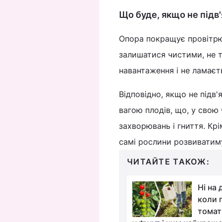
Що буде, якщо не підв'
Опора покращує провітрю
залишатися чистими, не 
навантаження і не ламаєт
Відповідно, якщо не підв'
вагою плодів, що, у свою
захворювань і гниття. Кр
самі рослини розвиватим
ЧИТАЙТЕ ТАКОЖ:
Добриво для
Ні на 
помідорів своїми
коли 
руками: 3 інгредієнти,
томат