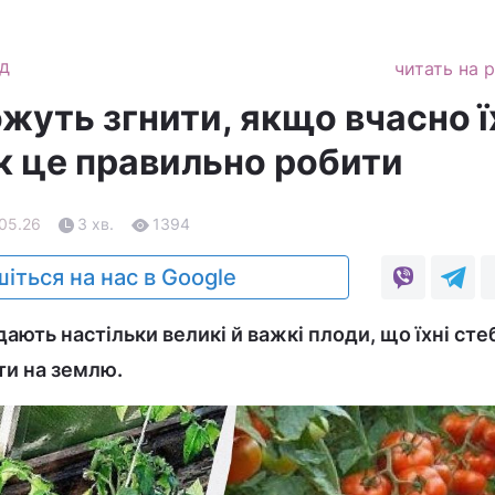
д
читать на 
жуть згнити, якщо вчасно ї
як це правильно робити
.05.26
3 хв.
1394
іться на нас в Google
дають настільки великі й важкі плоди, що їхні сте
ти на землю.