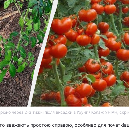
рібно через 2–3 тижні після висадки в ґрунт / Колаж УНІАН, скрі
то вважають простою справою, особливо для початківц