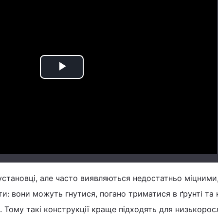
Play
Video
в установці, але часто виявляються недостатньо міцними
ти: вони можуть гнутися, погано триматися в ґрунті та 
 Тому такі конструкції краще підходять для низькоросл