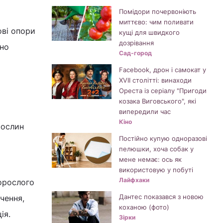
Помідори почервоніють
миттєво: чим поливати
ові опори
кущі для швидкого
дозрівання
бно
Сад-город
Facebook, дрон і самокат у
XVII столітті: винаходи
Ореста із серіалу "Пригоди
козака Виговського", які
випередили час
Кіно
рослин
Постійно купую одноразові
пелюшки, хоча собак у
мене немає: ось як
використовую у побуті
Лайфхаки
орослого
Дантес показався з новою
чення,
коханою (фото)
ія.
Зірки