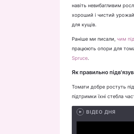
навіть невибагливим рос
хороший і чистий урожай.
для кущів.
Раніше ми писали,
чим пі
працюють опори для томат
Spruce
.
Як правильно підв'язув
Томати добре ростуть під
підтримки їхні стебла ча
ВІДЕО ДНЯ