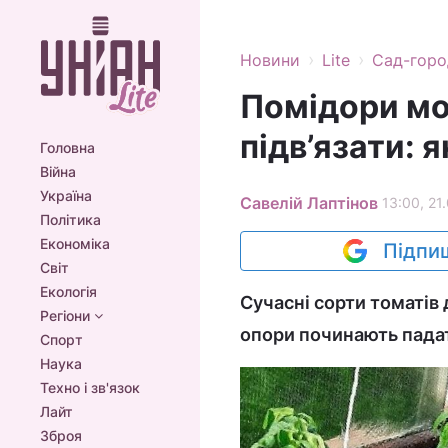
›
›
Новини
Lite
Сад-горо
Помідори мо
підв’язати: 
Головна
Війна
Україна
Савелій Лаптінов
13:00, 21
Політика
Економіка
Підпиш
Світ
Екологія
Сучасні сорти томатів 
Регіони
опори починають пада
Спорт
Наука
Техно і зв'язок
Лайт
Зброя