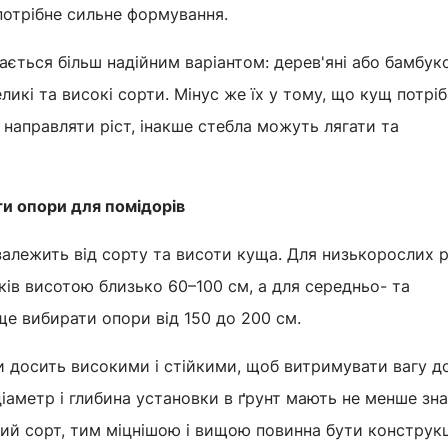
потрібне сильне формування.
жається більш надійним варіантом: дерев'яні або бамбук
ликі та високі сорти. Мінус же їх у тому, що кущ потрі
 направляти ріст, інакше стебла можуть лягати та
ти опори для помідорів
залежить від сорту та висоти куща. Для низькорослих 
ків висотою близько 60–100 см, а для середньо- та
е вибирати опори від 150 до 200 см.
и досить високими і стійкими, щоб витримувати вагу д
діаметр і глибина установки в ґрунт мають не менше зна
ий сорт, тим міцнішою і вищою повинна бути конструкц