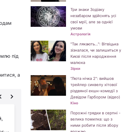
Три знаки Зодіаку
незабаром здійснять усі
свої мрії, але за однієї
лодам
умови
Астрологія
"Так лякають…": Вітвіцька
зізналася, чи залишиться у
емлю під
Києві після народження
малюка
Зірки
итися, а
"Люта нічка 2": вийшов
трейлер сиквелу хітової
різдвяної екшн-комедії з
Девідом Гарбором (відео)
Кіно
Коли висаджувати
Порожні грядки в серпні -
й,
розсаду томатів у
велика помилка: що з
2026 році: точні
ними робити після збору
врожаю