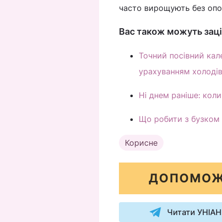
часто вирощують без опо
Вас також можуть заці
Точний посівний кал
урахуванням холоді
Ні днем раніше: кол
Що робити з бузком 
Корисне
ДОПОМОЖ
Читати УНІАН