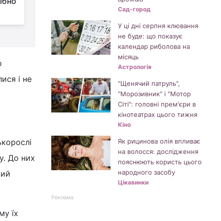
ібно
терміни, від яких залежить урожай
щ
Сад-город
У ці дні серпня клювання
не буде: що показує
календар риболова на
місяць
о
Астрологія
ися і не
"Щенячий патруль",
"Морозивник" і "Мотор
Сіті": головні прем'єри в
кінотеатрах цього тижня
Кіно
ькорослі
Як рицинова олія впливає
на волосся: дослідження
у. До них
пояснюють користь цього
народного засобу
кий
Цікавинки
Реклама
му їх