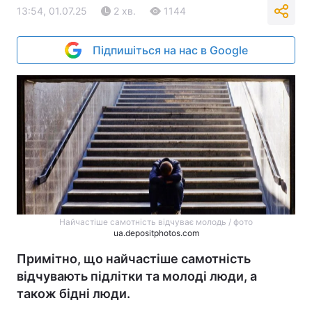
13:54, 01.07.25
2 хв.
1144
Підпишіться на нас в Google
Найчастіше самотність відчуває молодь / фото
ua.depositphotos.com
Примітно, що найчастіше самотність
відчувають підлітки та молоді люди, а
також бідні люди.