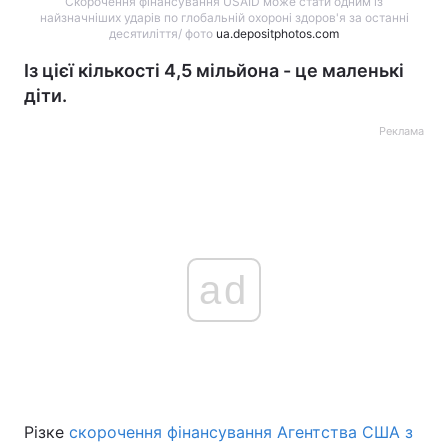
Скорочення фінансування USAID може стати одним із
найзначніших ударів по глобальній охороні здоров'я за останні
десятиліття/ фото
ua.depositphotos.com
Із цієї кількості 4,5 мільйона - це маленькі
діти.
Реклама
ad
Різке
скорочення фінансування Агентства США з