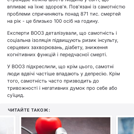
впливає на їхнє здоров'я. Пов'язані із самотністю
проблеми спричиняють понад 871 тис. смертей
на рік - це близько 100 осіб на годину.
Експерти ВООЗ деталізували, що самотність і
соціальна ізоляція підвищують ризик інсульту,
серцевих захворювань, діабету, зниження
когнітивних функцій і передчасної смерті.
У ВООЗ підкреслили, що крім цього, самотні
люди вдвічі частіше впадають у депресію. Крім
того, самотність часто призводить до
тривожності і негативних думок про себе або
суїцид.
ЧИТАЙТЕ ТАКОЖ: