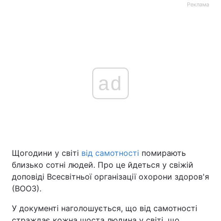
Реклама
ad
Щогодини у світі
від самотності
помирають
близько сотні людей. Про це йдеться у свіжій
доповіді Всесвітньої організації охорони здоров'я
(ВООЗ).
У документі наголошується, що від самотності
страждає кожна шоста людина у світі, що