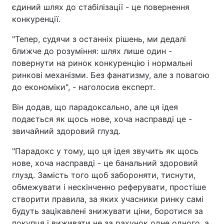
єдиний шлях до стабілізації - це повернення
Тема оформлення
конкуренції.
"Тепер, судячи з останніх рішень, ми дедалі
ближче до розуміння: шлях лише один -
повернути на ринок конкуренцію і нормальні
ринкові механізми. Без фанатизму, але з повагою
до економіки", - наголосив експерт.
Він додав, що парадоксально, але ця ідея
подається як щось нове, хоча насправді це -
звичайний здоровий глузд.
"Парадокс у тому, що ця ідея звучить як щось
нове, хоча насправді - це банальний здоровий
глузд. Замість того щоб забороняти, тиснути,
обмежувати і нескінченно реферувати, простіше
створити правила, за яких учасники ринку самі
будуть зацікавлені знижувати ціни, боротися за
покупця і виживати не за рахунок одне одного, а