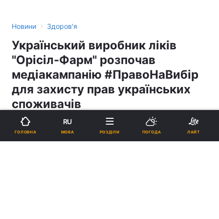
›
Новини
Здоров'я
Український виробник ліків
"Орісіл-Фарм" розпочав
медіакампанію #ПравоНаВибір
для захисту прав українських
споживачів
RU
ІВАН БОЙКО
МОВА
ГОЛОВНА
РОЗДІЛИ
ПОГОДА
ЛАЙТ
16:51, 30.06.25
3 хв.
5346
НК
Підпишіться на нас в Google