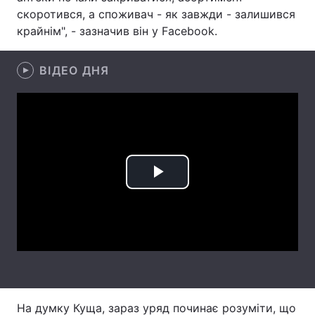
скоротився, а споживач - як завжди - залишився
Лонгріди
крайнім", - зазначив він у Facebook.
Відео з Youtube
Статті
ВІДЕО ДНЯ
Інтерв'ю
Думки
Архів
Вакансії
Контакти
Play
Послуги
Video
На думку Куща, зараз уряд починає розуміти, що