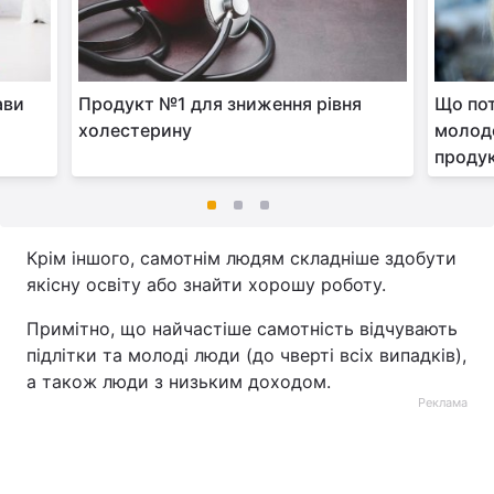
ави
Продукт №1 для зниження рівня
Що пот
холестерину
молодо
проду
Крім іншого, самотнім людям складніше здобути
якісну освіту або знайти хорошу роботу.
Примітно, що найчастіше самотність відчувають
підлітки та молоді люди (до чверті всіх випадків),
а також люди з низьким доходом.
Реклама