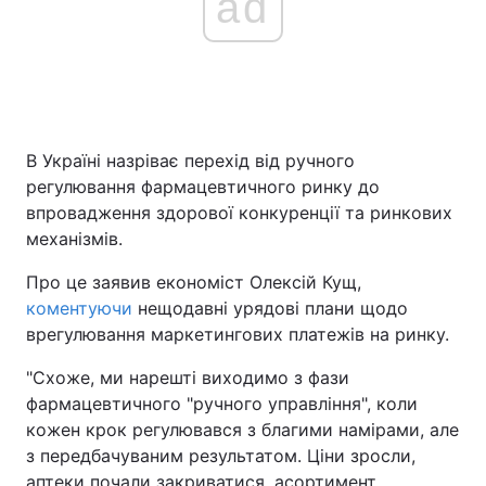
ad
Головна
Війна
Україна
Політика
В Україні назріває перехід від ручного
регулювання фармацевтичного ринку до
Економіка
Світ
впровадження здорової конкуренції та ринкових
Спорт
Наука
механізмів.
Про це заявив економіст Олексій Кущ,
Техно і зв'язок
Лайт
коментуючи
нещодавні урядові плани щодо
Зброя
Інциденти
врегулювання маркетингових платежів на ринку.
"Схоже, ми нарешті виходимо з фази
Здоров'я
Туризм
фармацевтичного "ручного управління", коли
Цікавинки
Погода
кожен крок регулювався з благими намірами, але
з передбачуваним результатом. Ціни зросли,
Екологія
Регіони
аптеки почали закриватися, асортимент