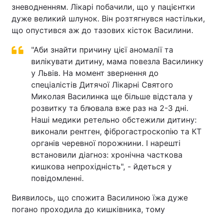
зневодненням. Лікарі побачили, що у пацієнтки
дуже великий шлунок. Він розтягнувся настільки,
що опустився аж до тазових кісток Василини.
"Аби знайти причину цієї аномалії та
вилікувати дитину, мама повезла Василинку
у Львів. На момент звернення до
спеціалістів Дитячої Лікарні Святого
Миколая Василинка ще більше відстала у
розвитку та блювала вже раз на 2-3 дні.
Наші медики ретельно обстежили дитину:
виконали рентген, фіброгастроскопію та КТ
органів черевної порожнини. І нарешті
встановили діагноз: хронічна часткова
кишкова непрохідність", - йдеться у
повідомленні.
Виявилось, що спожита Василиною їжа дуже
погано проходила до кишківника, тому