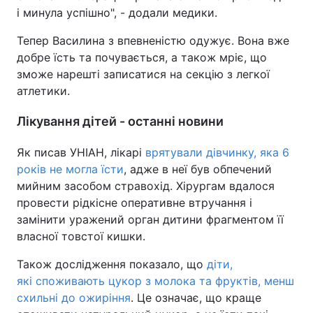
і минула успішно", - додали медики.
Тепер Василина з впевненістю одужує. Вона вже
добре їсть та почувається, а також мріє, що
зможе нарешті записатися на секцію з легкої
атлетики.
Лікування дітей - останні новини
Як писав УНІАН, лікарі
врятували дівчинку, яка 6
років не могла їсти
, адже в неї був обпечений
мийним засобом стравохід. Хірургам вдалося
провести рідкісне оперативне втручання і
замінити уражений орган дитини фрагментом її
власної товстої кишки.
Також дослідження показало, що
діти,
які споживають цукор з молока та фруктів, менш
схильні до ожиріння
. Це означає, що краще