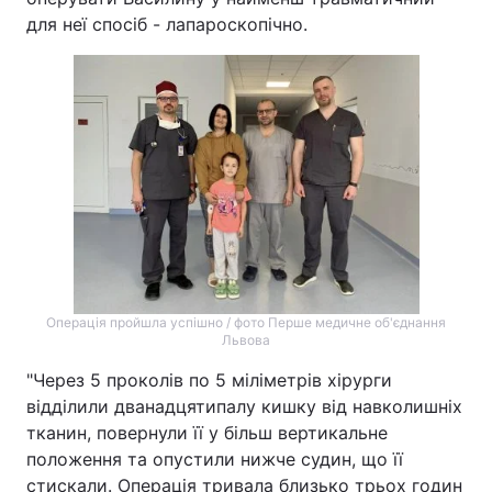
для неї спосіб - лапароскопічно.
Операція пройшла успішно / фото Перше медичне об'єднання
Львова
"Через 5 проколів по 5 міліметрів хірурги
відділили дванадцятипалу кишку від навколишніх
тканин, повернули її у більш вертикальне
положення та опустили нижче судин, що її
стискали. Операція тривала близько трьох годин