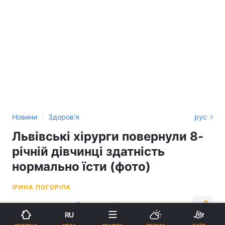
›
Новини
Здоров'я
рус
Львівські хірурги повернули 8-
річній дівчинці здатність
нормально їсти (фото)
ІРИНА ПОГОРІЛА
14:35, 18.05.24
3 хв.
2954
RU