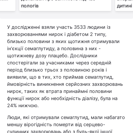
пологів
дитині
У дослідженні взяли участь 3533 людини із
захворюваннями нирок і діабетом 2 типу,
близько половини з яких щотижня отримували
ін'єкції семаглутиду, а половина з них -
щотижневу дозу плацебо. Дослідники
спостерігали за учасниками через середній
період близько трьох з половиною років і
виявили, що в тих, хто приймав семаглутид,
ймовірність виникнення серйозних захворювань
нирок, таких як втрата принаймні половини
функції нирок або необхідність діалізу, була на
24% нижчою.
Люди, які отримували семаглутид, мали набагато
меншу вірогідність померти від серцево-
судинних захворювань або з будь-якої іншої