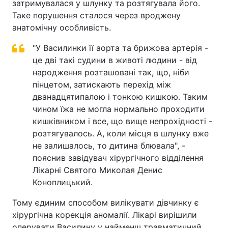
затримувалася у шлунку та розтягувала його.
Таке порушення сталося через вроджену
анатомічну особливість.
"У Василинки її аорта та брижова артерія -
це дві такі судини в животі людини - від
народження розташовані так, що, ніби
пінцетом, затискають перехід між
дванадцятипалою і тонкою кишкою. Таким
чином їжа не могла нормально проходити
кишківником і все, що вище непрохідності -
розтягувалось. А, коли місця в шлунку вже
не залишалось, то дитина блювала", -
пояснив завідувач хірургічного відділення
Лікарні Святого Миколая Денис
Коноплицький.
Тому єдиним способом вилікувати дівчинку є
хірургічна корекція аномалії. Лікарі вирішили
оперувати Василину у найменш травматичний