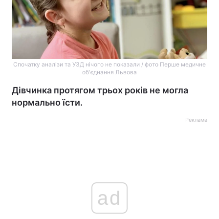
Спочатку аналізи та УЗД нічого не показали / фото Перше медичне
об'єднання Львова
Дівчинка протягом трьох років не могла
нормально їсти.
Реклама
ad