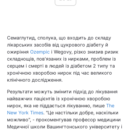
Головна
Війна
Семаглутид, сполука, що входить до складу
Україна
Політика
лікарських засобів від цукрового діабету й
Економіка
Світ
ожиріння
Ozempic
і Wegovy, різко знизив ризик
складнощів, пов'язаних із нирками, проблем із
Спорт
Наука
серцем і смерті в людей із діабетом 2 типу та
хронічною хворобою нирок під час великого
Техно і зв'язок
Лайт
клінічного дослідження.
Зброя
Інциденти
Результати можуть змінити підхід до лікування
найважчих пацієнтів із хронічною хворобою
Здоров'я
Туризм
нирок, яка не піддається лікуванню, пише
The
New York Times
. "Це настільки добре, наскільки
Цікавинки
Погода
можливо", - прокоментував професор медицини
Медичної школи Вашингтонського університету і
Екологія
Регіони