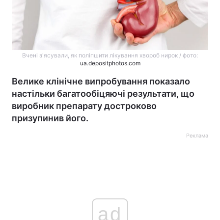
Вчені з'ясували, як поліпшити лікування хвороб нирок / фото:
ua.depositphotos.com
Велике клінічне випробування показало
настільки багатообіцяючі результати, що
виробник препарату достроково
призупинив його.
Реклама
ad