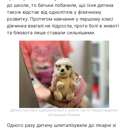
до школи, то батьки побачили, що їхня дитина
також відстає від однолітків у фізичному
розвитку. Протягом навчання у першому класі
дівчинка взагалі не підросла, проте болі в животі
та блювота лише ставали сильнішими.
Дитину постійно турбували болі у животі / фото Перше медичне
об'єднання Львова
Одного разу дитину шпиталізували до лікарні зі