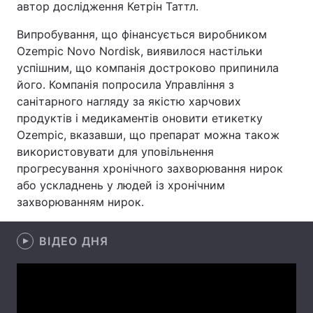
автор дослідження Кетрін Таттл.
Лонгріди
Випробування, що фінансується виробником
Ozempic Novo Nordisk, виявилося настільки
Відео з Youtube
Статті
успішним, що компанія достроково припинила
його. Компанія попросила Управління з
Інтерв'ю
Думки
санітарного нагляду за якістю харчових
продуктів і медикаментів оновити етикетку
Архів
Вакансії
Ozempic, вказавши, що препарат можна також
використовувати для уповільнення
Контакти
прогресування хронічного захворювання нирок
або ускладнень у людей із хронічним
Послуги
захворюванням нирок.
ВІДЕО ДНЯ