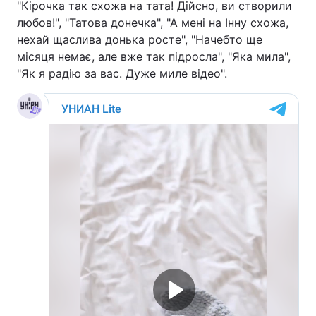
"Кірочка так схожа на тата! Дійсно, ви створили
любов!", "Татова донечка", "А мені на Інну схожа,
нехай щаслива донька росте", "Начебто ще
місяця немає, але вже так підросла", "Яка мила",
"Як я радію за вас. Дуже миле відео".