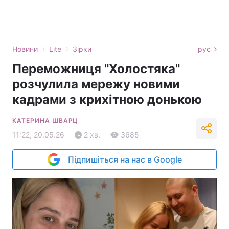
›
›
Новини
Lite
Зірки
рус
Переможниця "Холостяка"
розчулила мережу новими
кадрами з крихітною донькою
КАТЕРИНА ШВАРЦ
11:22, 20.05.26
2 хв.
3685
Підпишіться на нас в Google