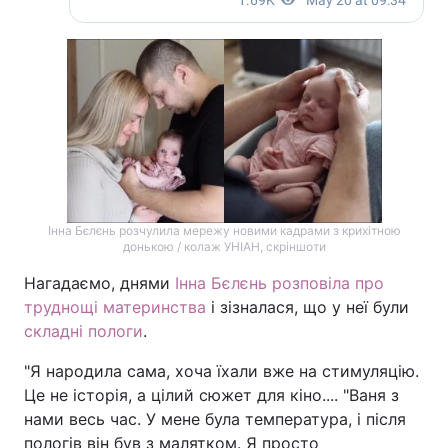
Інна Бєлєнь розчулила мережу новими кадрами з крихітною
донькою / колаж УНІАН, скріншоти
Нагадаємо, днями
Інна Бєлєнь розповіла про
труднощі материнства
і зізналася, що у неї були
складні пологи
.
"Я народила сама, хоча їхали вже на стимуляцію.
Це не історія, а цілий сюжет для кіно.... "Ваня з
нами весь час. У мене була температура, і після
пологів він був з малятком. Я просто