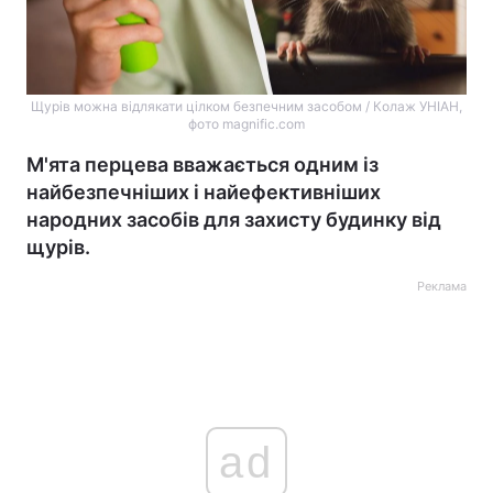
Щурів можна відлякати цілком безпечним засобом / Колаж УНІАН,
фото magnific.com
М'ята перцева вважається одним із
найбезпечніших і найефективніших
народних засобів для захисту будинку від
щурів.
Реклама
ad