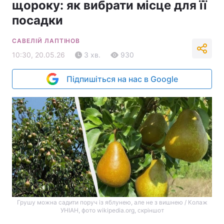
щороку: як вибрати місце для її
посадки
САВЕЛІЙ ЛАПТІНОВ
10:30, 20.05.26
3 хв.
930
Підпишіться на нас в Google
Грушу можна садити поруч із яблунею, але не з вишнею / Колаж
УНІАН, фото wikipedia.org, скріншот