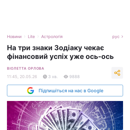
›
›
Новини
Lite
Астрологія
рус
На три знаки Зодіаку чекає
фінансовий успіх уже ось-ось
ВІОЛЕТТА ОРЛОВА
11:45, 20.05.26
3 хв.
9888
Підпишіться на нас в Google