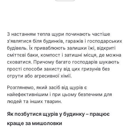
Головна
Війна
З настанням тепла щури починають частіше
Україна
Політика
з'являтися біля будинків, гаражів і господарських
будівель. Їх приваблюють залишки їжі, відкриті
Економіка
Світ
сміттєві баки, компост і затишні місця, де можна
сховатися. Причому багато господарів шукають
Спорт
Наука
прості способи захисту від цих гризунів без
отрути або агресивної хімії.
Техно і зв'язок
Лайт
Розглянемо, який засіб від щурів є
Зброя
Інциденти
найефективнішим і при цьому безпечним для
людей та інших тварин.
Здоров'я
Туризм
Як позбутися щурів у будинку – працює
Цікавинки
Погода
краще за мишоловки
Екологія
Регіони