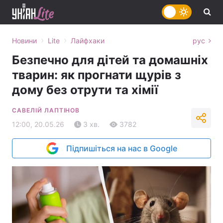
›
›
Новини
Lite
Лайфхаки
рус
Безпечно для дітей та домашніх
тварин: як прогнати щурів з
дому без отрути та хімії
САВЕЛІЙ ЛАПТІНОВ
12:00, 20.05.26
3 хв.
3782
Підпишіться на нас в Google