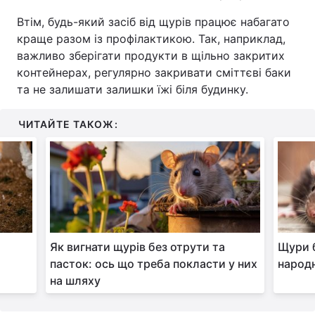
Втім, будь-який засіб від щурів працює набагато
краще разом із профілактикою. Так, наприклад,
важливо зберігати продукти в щільно закритих
контейнерах, регулярно закривати сміттєві баки
та не залишати залишки їжі біля будинку.
ЧИТАЙТЕ ТАКОЖ:
Як вигнати щурів без отрути та
Щури б
пасток: ось що треба покласти у них
народн
на шляху