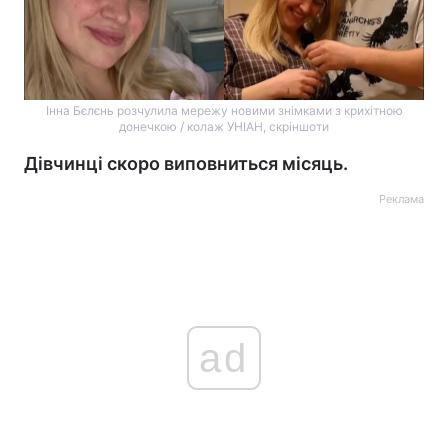
Інна Бєлєнь розчулила мережу новими знімками з крихітною
донечкою / колаж УНІАН, скріншоти
Дівчинці скоро виповниться місяць.
Реклама
ad