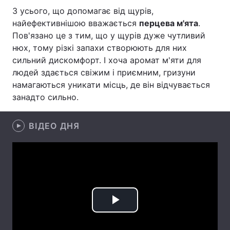
З усього, що допомагає від щурів,
Лонгріди
найефективнішою вважається
перцева м'ята
.
Пов'язано це з тим, що у щурів дуже чутливий
нюх, тому різкі запахи створюють для них
Відео з Youtube
Статті
сильний дискомфорт. І хоча аромат м'яти для
Інтерв'ю
Думки
людей здається свіжим і приємним, гризуни
намагаються уникати місць, де він відчувається
Архів
Вакансії
занадто сильно.
Контакти
ВІДЕО ДНЯ
Послуги
Play