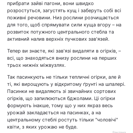
прибрати зайві пагони, вони швидко
розростуться, загустять кущ і заберуть собі всі
поживні речовини. Низ рослини розчищається
для того, щоб спрямувати сили куща вгору – на
розвиток потужного центрального стебла та
активний налив верхніх пучкових зав'язей.
Тепер ви знаєте, які зав'язі видаляти в огірків, –
всі, що знаходяться внизу рослини на перших
трьох нижніх міжвузлях.
Так пасинкують не тільки тепличні огірки, але й
ті, які вирощують у відкритому ґрунті на шпалері.
Пасинки не видаляють зі звичайних сортових
огірків, що запилюються бджолами. Ці огірки
формують інакше, тому що у них якраз весь
урожай закладається на пасинках, а на
центральному стеблі ростуть тільки "чоловічі"
квіти, з яких урожаю не буде.
Реклама