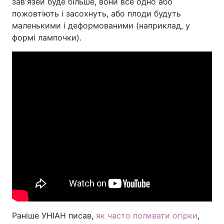
зав'язей буде більше, вони все одно або
пожовтіють і засохнуть, або плоди будуть
маленькими і деформованими (наприклад, у
формі лампочки).
Раніше УНІАН писав,
як часто поливати огірки
,