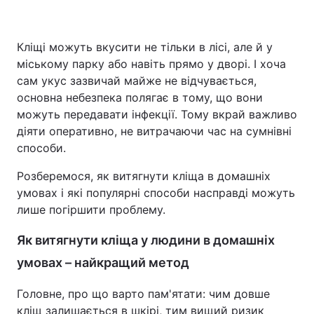
Кліщі можуть вкусити не тільки в лісі, але й у
Головна
Війна
міському парку або навіть прямо у дворі. І хоча
сам укус зазвичай майже не відчувається,
Україна
Політика
основна небезпека полягає в тому, що вони
можуть передавати інфекції. Тому вкрай важливо
Економіка
Світ
діяти оперативно, не витрачаючи час на сумнівні
способи.
Спорт
Наука
Розберемося, як витягнути кліща в домашніх
Техно і зв'язок
Лайт
умовах і які популярні способи насправді можуть
лише погіршити проблему.
Зброя
Інциденти
Як витягнути кліща у людини в домашніх
Здоров'я
Туризм
умовах – найкращий метод
Цікавинки
Погода
Головне, про що варто пам'ятати: чим довше
Екологія
Регіони
кліщ залишається в шкірі, тим вищий ризик