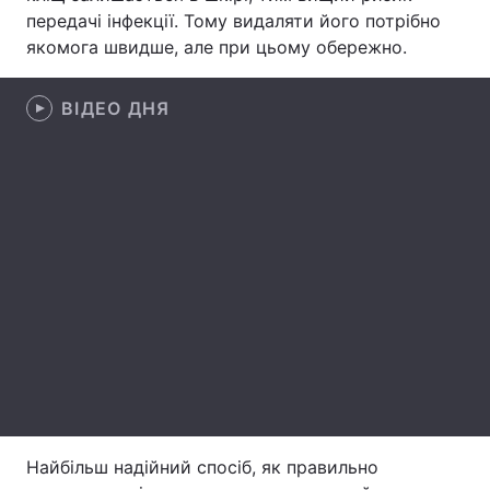
передачі інфекції. Тому видаляти його потрібно
Лонгріди
якомога швидше, але при цьому обережно.
Відео з Youtube
Статті
ВІДЕО ДНЯ
Інтерв'ю
Думки
Архів
Вакансії
Контакти
Послуги
Найбільш надійний спосіб, як правильно