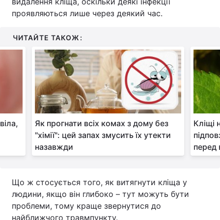
видалення кліща, оскільки деякі інфекції
проявляються лише через деякий час.
ЧИТАЙТЕ ТАКОЖ:
віла,
Як прогнати всіх комах з дому без
Кліщі 
"хімії": цей запах змусить їх утекти
підпов
назавжди
перед
Що ж стосується того, як витягнути кліща у
людини, якщо він глибоко – тут можуть бути
проблеми, тому краще звернутися до
найближчого травмпункту.