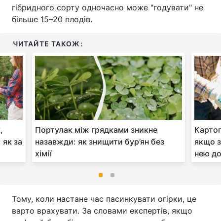
гібридного сорту одночасно може "годувати" не
більше 15–20 плодів.
ЧИТАЙТЕ ТАКОЖ:
,
Портулак між грядками зникне
Картоп
 як за
назавжди: як знищити бур’ян без
якщо з
хімії
нею до
Тому, коли настане час пасинкувати огірки, це
варто врахувати. За словами експертів, якщо