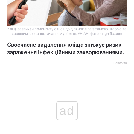
Кліщі зазвичай присмоктуються до ділянок тіла з тонкою шкірою та
хорошим кровопостачанням / Колаж УНІАН, фото magnific.com
Своєчасне видалення кліща знижує ризик
зараження інфекційними захворюваннями.
Реклама
ad