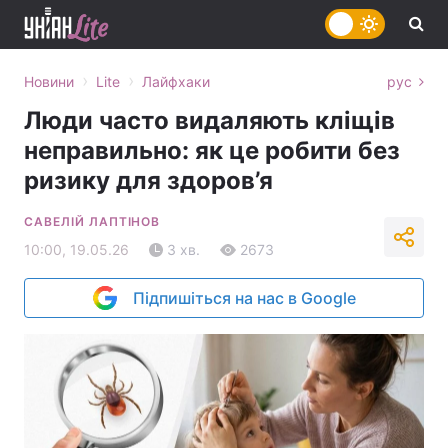
›
›
Новини
Lite
Лайфхаки
рус
Люди часто видаляють кліщів
неправильно: як це робити без
ризику для здоров’я
САВЕЛІЙ ЛАПТІНОВ
10:00, 19.05.26
3 хв.
2673
Підпишіться на нас в Google