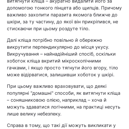
витягнути кліща – акуратно видалити його за
допомогою тонкого пінцета або щипців. Причому
Тема оформлення
важливо захопити паразита якомога ближче до
шкіри, за ту частину, до якої він прикріпився, не
стискаючи при цьому роздуте тіло.
Далі кліща потрібно повільно й обережно
викрутити перпендикулярно до місця укусу.
Викручування – найнадійніший спосіб, оскільки
хоботок кліща вкритий мікроскопічними
гачками, і якщо просто тягнути його вгору, тіло
може відірватися, залишивши хоботок у шкірі.
При цьому важливо враховувати, що деякі
популярні "домашні" способи, як витягнути кліща
– соняшниковою олією, наприклад – хоча й
можуть здаватися логічними, на практиці несуть
лише велику небезпеку.
Справа в тому, що такі дії можуть викликати у