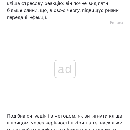
кліща стресову реакцію: він почне виділяти
більше слини, що, в свою чергу, підвищує ризик
передачі інфекції.
Реклама
ad
Подібна ситуація і з методом, як витягнути кліща
шприцом: через нерівності шкіри та те, наскільки
міцно хоботок кліща закріплюється в тканинах,