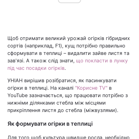
Щоб отримати великий урожай огірків гібридних
сортів (наприклад, F1), кущ потрібно правильно
сформувати в теплиці – видалити зайве листя та
зав'язі. А також слід знати,
що покласти в лунку
під час посадки огірків
.
УНІАН вирішив розібратися, як пасинкувати
огірки в теплиці. На каналі
"Корисне TV"
в
YouTube зазначається, що працювати потрібно з
нижніми ділянками стебла між місцями
прикріплення листя до стебла (міжвузлями).
Як формувати огірки в теплиці
Для того щоб культура швидше росла, необхідно