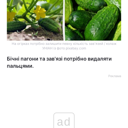
На огірках потрібно залишити певну кількість зав'язей / колаж
УНІАН із фото pixabay.com
Бічні пагони та зав'язі потрібно видаляти
пальцями.
Реклама
ad