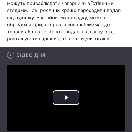
можуть приваблювати чагарники з їстівними
ягодами. Такі рослини краще пересадити подалі
Лонгріди
від будинку. У крайньому випадку, можна
обрізати ягоди, які розташовані близько до
Відео з Youtube
Статті
тераси або патіо. Також подалі від ганку слід
розташувати годівниці та поїлки для птахів.
Інтерв'ю
Думки
Архів
Вакансії
ВІДЕО ДНЯ
Контакти
Послуги
Play
Video