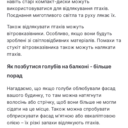
навіть старі компакт-диски можуть
використовуватися для відлякування птахів.
Поєднання миготливого світла та руху лякає їх.
Також відлякувати птахів можуть
вітровказівники. Особливо, якщо вони будуть
зроблені зі світловідбивних матеріалів. Помахи та
стукіт вітровказівника також можуть налякати
птахів.
Як позбутися голубів на балконі - більше
порад
Нагадаємо, що якщо голуби облюбували фасад
вашого будинку, то там можна натягнути
волосінь або стрічку, щоб вони більше не могли
сідати на це місце. Також можна спробувати
обприскувати фасад м'ятною або евкаліптовою
олією – їх різкі запахи відлякують птахів.