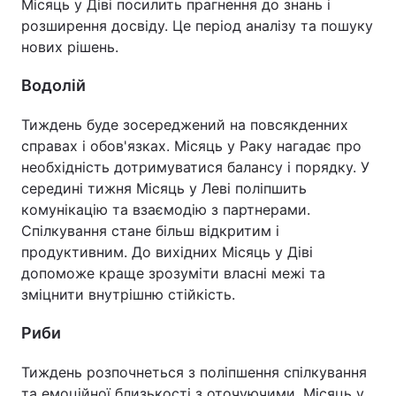
Місяць у Діві посилить прагнення до знань і
розширення досвіду. Це період аналізу та пошуку
нових рішень.
Водолій
Тиждень буде зосереджений на повсякденних
справах і обов'язках. Місяць у Раку нагадає про
необхідність дотримуватися балансу і порядку. У
середині тижня Місяць у Леві поліпшить
комунікацію та взаємодію з партнерами.
Спілкування стане більш відкритим і
продуктивним. До вихідних Місяць у Діві
допоможе краще зрозуміти власні межі та
зміцнити внутрішню стійкість.
Риби
Тиждень розпочнеться з поліпшення спілкування
та емоційної близькості з оточуючими. Місяць у