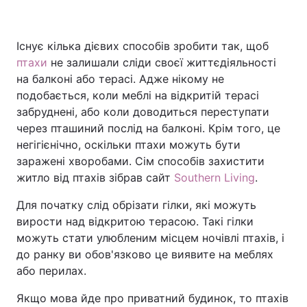
Існує кілька дієвих способів зробити так, щоб
Головна
Війна
птахи
не залишали сліди своєї життєдіяльності
на балконі або терасі. Адже нікому не
Україна
Політика
подобається, коли меблі на відкритій терасі
забруднені, або коли доводиться переступати
Економіка
Світ
через пташиний послід на балконі. Крім того, це
негігієнічно, оскільки птахи можуть бути
Спорт
Наука
заражені хворобами. Сім способів захистити
житло від птахів зібрав сайт
Southern Living
.
Техно і зв'язок
Лайт
Для початку слід обрізати гілки, які можуть
Зброя
Інциденти
вирости над відкритою терасою. Такі гілки
можуть стати улюбленим місцем ночівлі птахів, і
Здоров'я
Туризм
до ранку ви обов'язково це виявите на меблях
або перилах.
Цікавинки
Погода
Якщо мова йде про приватний будинок, то птахів
Екологія
Регіони