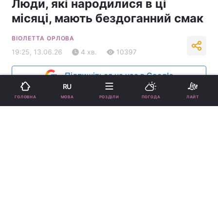
Люди, які народилися в ці
місяці, мають бездоганний смак
ВІОЛЕТТА ОРЛОВА
19:25, 13.06.26
4 хв.
10397
Підпишіться на нас в Google
RU
МОВА
ГОЛОВНА
РОЗДІЛИ
ПОГОДА
ЛАЙТ
Йдеться про внутрішнє відчуття якості та вміння інтуїтивно
розуміти, що справді працює і виглядає доречно / фото
ua.depositphotos.com