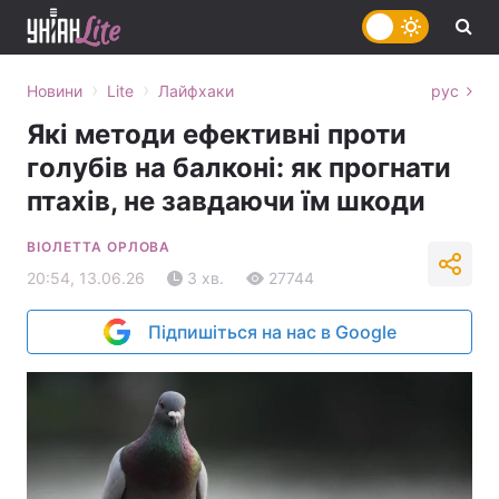
›
›
Новини
Lite
Лайфхаки
рус
Які методи ефективні проти
голубів на балконі: як прогнати
птахів, не завдаючи їм шкоди
ВІОЛЕТТА ОРЛОВА
20:54, 13.06.26
3 хв.
27744
Підпишіться на нас в Google