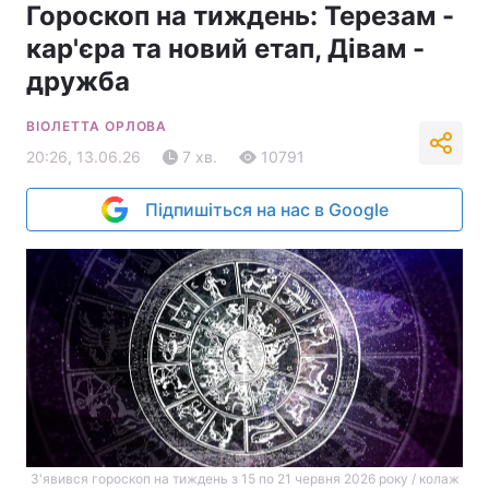
Гороскоп на тиждень: Терезам -
кар'єра та новий етап, Дівам -
дружба
ВІОЛЕТТА ОРЛОВА
20:26, 13.06.26
7 хв.
10791
Підпишіться на нас в Google
З'явився гороскоп на тиждень з 15 по 21 червня 2026 року / колаж