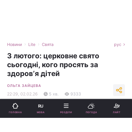
›
›
Новини
Lite
Свята
рус
3 лютого: церковне свято
сьогодні, кого просять за
здоровʼя дітей
ОЛЬГА ЗАЙЦЕВА
22:29, 02.02.26
5 хв.
9333
RU
Підпишіться на нас в Google
МОВА
ГОЛОВНА
РОЗДІЛИ
ПОГОДА
ЛАЙТ