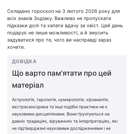
Складено гороскоп на 3 лютого 2026 року для
всіх знаків Зодіаку. Важливо не пропускати
підказки долі та хапати вдачу за хвіст. Цей день
Головна
Війна
подарує не лише можливості, а й змусить
Україна
Політика
задуватися про те, чого ви насправді зараз
хочете.
Економіка
Світ
ДОВІДКА
Спорт
Наука
Що варто пам'ятати про цей
Техно і зв'язок
Лайт
матеріал
Зброя
Інциденти
Астрологія, тарологія, нумерологія, хіромантія,
Здоров'я
Туризм
екстрасенсорика та інші подібні практики не є
науковими дисциплінами. Вони ґрунтуються на
Цікавинки
Погода
давніх традиціях, віруваннях та інтерпретаціях, які
не підтверджені науковими дослідженнями і не
Екологія
Регіони