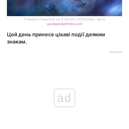
З'явився гороскоп на 3 лютого 2026 року / фото
ua.depositphotos.com
Цей день принесе цікаві події деяким
знакам.
Реклама
ad