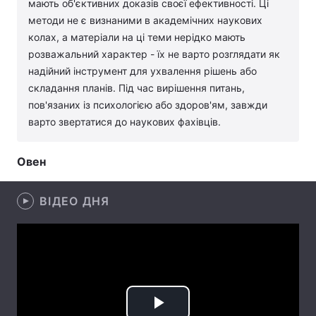
мають об'єктивних доказів своєї ефективності. Ці
методи не є визнаними в академічних наукових
Лонгріди
колах, а матеріали на ці теми нерідко мають
розважальний характер - їх не варто розглядати як
Відео з Youtube
Статті
надійний інструмент для ухвалення рішень або
складання планів. Під час вирішення питань,
Інтерв'ю
Думки
пов'язаних із психологією або здоров'ям, завжди
варто звертатися до наукових фахівців.
Архів
Вакансії
Контакти
Овен
Послуги
ВІДЕО ДНЯ