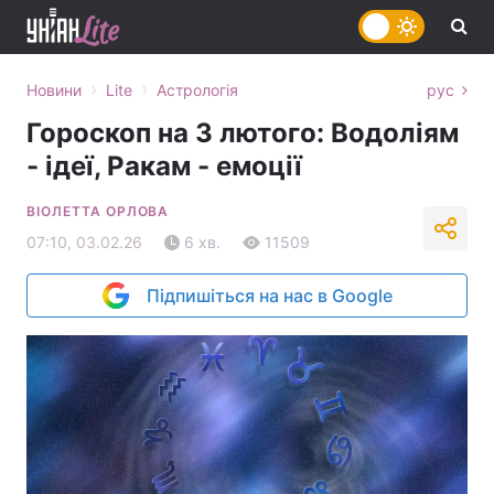
›
›
Новини
Lite
Астрологія
рус
Гороскоп на 3 лютого: Водоліям
- ідеї, Ракам - емоції
ВІОЛЕТТА ОРЛОВА
07:10, 03.02.26
6 хв.
11509
Підпишіться на нас в Google