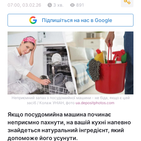
07:00, 03.02.26
3 хв.
891
Підпишіться на нас в Google
Неприємний запах з посудомийної машини - не біда, якщо є цей
засіб / Колаж УНІАН, фото
ua.depositphotos.com
Якщо посудомийна машина починає
неприємно пахнути, на вашій кухні напевно
знайдеться натуральний інгредієнт, який
допоможе його усунути.