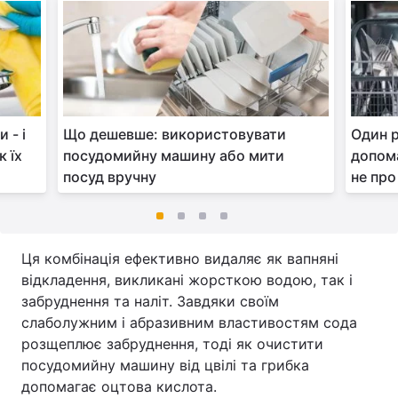
 - і
Що дешевше: використовувати
Один 
 їх
посудомийну машину або мити
допома
посуд вручну
не про
Ця комбінація ефективно видаляє як вапняні
відкладення, викликані жорсткою водою, так і
забруднення та наліт. Завдяки своїм
слаболужним і абразивним властивостям сода
розщеплює забруднення, тоді як очистити
посудомийну машину від цвілі та грибка
допомагає оцтова кислота.