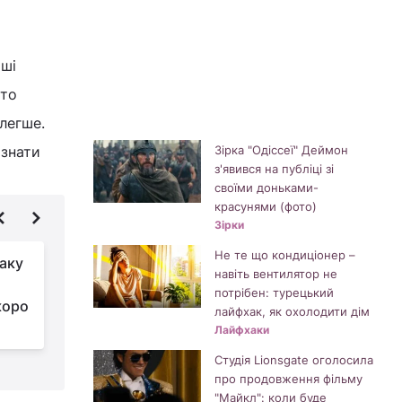
іші
ато
легше.
изнати
Зірка "Одіссеї" Деймон
з'явився на публіці зі
своїми доньками-
красунями (фото)
Зірки
Не те що кондиціонер –
іаку
У житті цих знаків
навіть вентилятор не
Зодіаку ось-ось
потрібен: турецький
коро
закінчиться тривала
лайфхак, як охолодити дім
"чорна смуга"
ц
Лайфхаки
Студія Lionsgate оголосила
про продовження фільму
"Майкл": коли буде