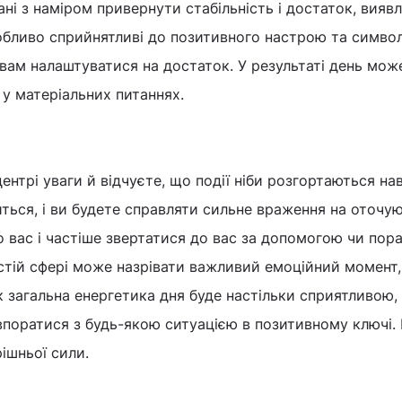
язані з наміром привернути стабільність і достаток, вияв
обливо сприйнятливі до позитивного настрою та симво
вам налаштуватися на достаток. У результаті день мож
 у матеріальних питаннях.
ентрі уваги й відчуєте, що події ніби розгортаються на
ться, і ви будете справляти сильне враження на оточую
 вас і частіше звертатися до вас за допомогою чи пор
стій сфері може назрівати важливий емоційний момент,
 загальна енергетика дня буде настільки сприятливою,
поратися з будь-якою ситуацією в позитивному ключі. 
ішньої сили.