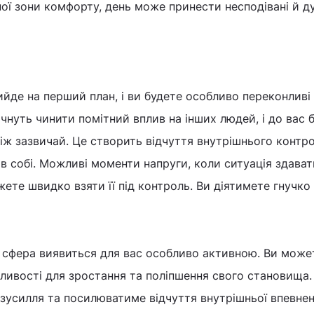
чної зони комфорту, день може принести несподівані й 
йде на перший план, і ви будете особливо переконливі
очнуть чинити помітний вплив на інших людей, і до вас 
іж зазвичай. Це створить відчуття внутрішнього контр
 в собі. Можливі моменти напруги, коли ситуація здава
ете швидко взяти її під контроль. Ви діятимете гнучко 
а сфера виявиться для вас особливо активною. Ви може
ливості для зростання та поліпшення свого становища.
зусилля та посилюватиме відчуття внутрішньої впевнен