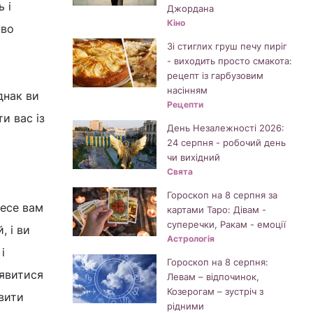
 і
Джордана
Кіно
ово
Зі стиглих груш печу пиріг
- виходить просто смакота:
рецепт із гарбузовим
насінням
днак ви
Рецепти
и вас із
День Незалежності 2026:
24 серпня - робочий день
чи вихідний
Свята
Гороскоп на 8 серпня за
несе вам
картами Таро: Дівам -
суперечки, Ракам - емоції
, і ви
Астрологія
і
Гороскоп на 8 серпня:
’явитися
Левам – відпочинок,
Козерогам – зустріч з
вити
рідними