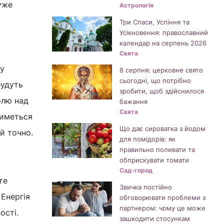
дуже
Астрологія
Три Спаси, Успіння та
Усікновення: православний
календар на серпень 2026
Свята
 у
8 серпня: церковне свято
сьогодні, що потрібно
будуть
зробити, щоб здійснилося
олю над
бажання
Свята
тиметься
Що дає сироватка з йодом
й точно.
для помідорів: як
правильно поливати та
обприскувати томати
Сад-город
те
Звичка постійно
 Енергія
обговорювати проблеми з
партнером: чому це може
ості.
зашкодити стосункам