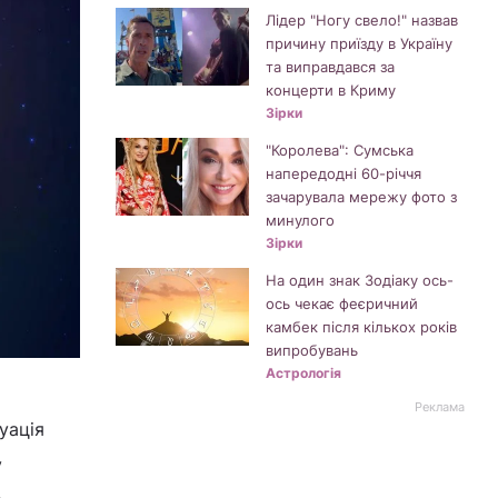
Лідер "Ногу свело!" назвав
причину приїзду в Україну
та виправдався за
концерти в Криму
Зірки
"Королева": Сумська
напередодні 60-річчя
зачарувала мережу фото з
минулого
Зірки
На один знак Зодіаку ось-
ось чекає феєричний
камбек після кількох років
випробувань
Астрологія
Реклама
уація
у