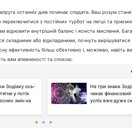
напруга останніх днів починає спадати. Ваш розум стане
е переключитися з постійних турбот на легші та приємн
ам відновити внутрішній баланс і ясність мислення. Баг
ися складними або відкладеними, почнуть вирішуватися 
ну ефективність більш об’єктивно і, можливо, навіть в
сть вам впевненості та спокою.
ки Зодіаку ось-
На три знаки Зод
тягне у потік
чекає фінансовий
осних змін на
успіх вже дуже с