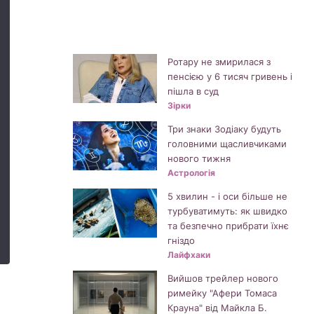
Ротару не змирилася з
пенсією у 6 тисяч гривень і
пішла в суд
Зірки
Три знаки Зодіаку будуть
головними щасливчиками
нового тижня
Астрологія
5 хвилин - і оси більше не
турбуватимуть: як швидко
та безпечно прибрати їхнє
гніздо
Лайфхаки
Вийшов трейлер нового
римейку "Афери Томаса
Крауна" від Майкла Б.