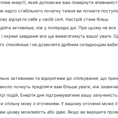
плив енергії, який допоможе вам повернути впевненість
 не надто стабільного початку тижня ви почнете поступ
ову відчуєте себе у своїй силі. Настрій стане більш
діяти активніше, ніж у попередні дні. При цьому не все
 і окремі завдання все ще вимагатимуть вашої уваги. О
о спокійніше і не дозволите дрібним складнощам вибит
льно активними та відкритими до спілкування, що при
вколо почнуть приділяти вам більше уваги, ніж зазвичай
рі подій. Енергія дня підтримуватиме вашу залученість 
 спільну мову з оточенням. У вашому оточенні може з
ам цікаву можливість або ідею. Якщо ви вирішите проя