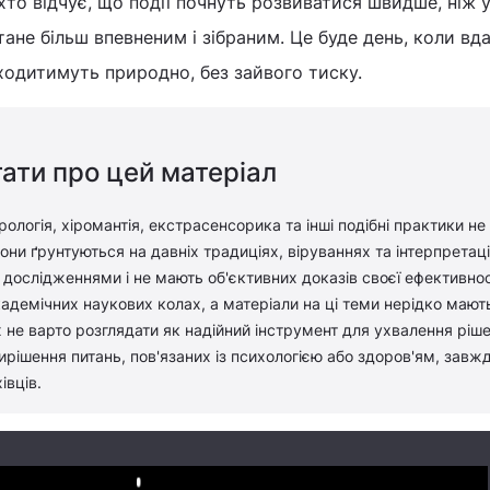
хто відчує, що події почнуть розвиватися швидше, ніж 
стане більш впевненим і зібраним. Це буде день, коли вда
ходитимуть природно, без зайвого тиску.
ати про цей матеріал
рологія, хіромантія, екстрасенсорика та інші подібні практики не
ни ґрунтуються на давніх традиціях, віруваннях та інтерпретація
дослідженнями і не мають об'єктивних доказів своєї ефективност
адемічних наукових колах, а матеріали на ці теми нерідко мают
 не варто розглядати як надійний інструмент для ухвалення ріш
вирішення питань, пов'язаних із психологією або здоров'ям, завж
івців.