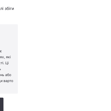
у
лі збіги
 є
х, які
і. Ці
ь
ень або
ди варто