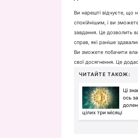
Ви нарешті відчуєте, що 
спокійнішим, і ви зможет
завдання. Це дозволить в
справ, які раніше здавал
Ви зможете побачити влас
свої досягнення. Це дода
ЧИТАЙТЕ ТАКОЖ:
У житті цих знаків
Ці зна
Зодіаку ось-ось
ось за
закінчиться тривала
долен
га"
цілих три місяці