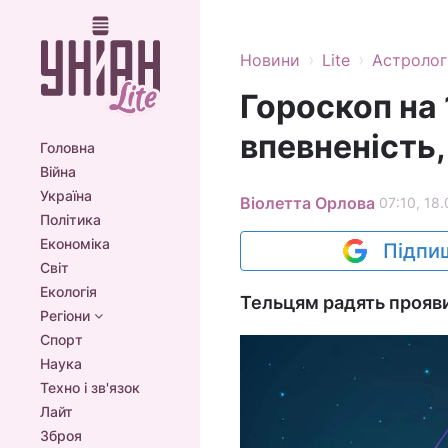
›
›
Новини
Lite
Астролог
Гороскоп на 
впевненість,
Головна
Війна
Україна
Віолетта Орлова
07:10, 18
Політика
Економіка
Підпиш
Світ
Екологія
Тельцям радять проявит
Регіони
Спорт
Наука
Техно і зв'язок
Лайт
Зброя