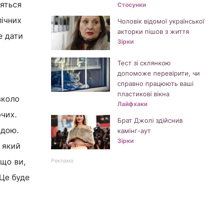
ляться
Стосунки
лічних
Чоловік відомої української
акторки пішов з життя
е дати
Зірки
Тест зі склянкою
допоможе перевірити, чи
справно працюють ваші
пластикові вікна
вколо
Лайфхаки
чих.
Брат Джолі здійснив
адою.
камінг-аут
Зірки
 який
 що ви,
Реклама
Це буде