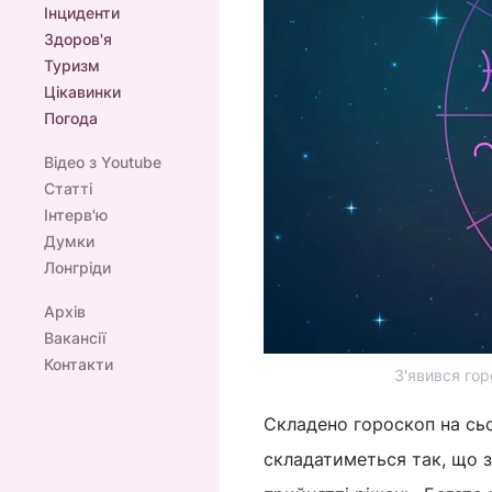
Інциденти
Здоров'я
Туризм
Цікавинки
Погода
Відео з Youtube
Статті
Інтерв'ю
Думки
Лонгріди
Архів
Вакансії
Контакти
З'явився гор
Складено гороскоп на сьог
складатиметься так, що з