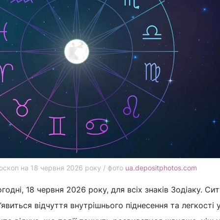
оскоп на 18 червня 2026 року / фото
ua.depositphotos.com
одні, 18 червня 2026 року, для всіх знаків Зодіаку. Сит
’явиться відчуття внутрішнього піднесення та легкості 