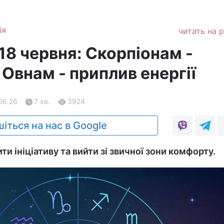
ія
читать на 
18 червня: Скорпіонам -
 Овнам - приплив енергії
.06.26
7 хв.
3924
іться на нас в Google
и ініціативу та вийти зі звичної зони комфорту.