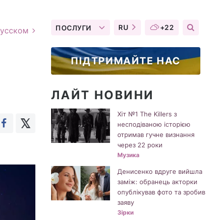
RU
+22
ПОСЛУГИ
русском
ПІДТРИМАЙТЕ НАС
ЛАЙТ НОВИНИ
Хіт №1 The Killers з
несподіваною історією
отримав гучне визнання
через 22 роки
Музика
Денисенко вдруге вийшла
заміж: обранець акторки
опублікував фото та зробив
заяву
Зірки