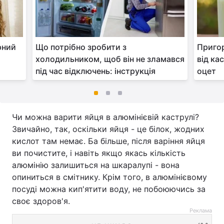
рний
Що потрібно зробити з
Пригор
холодильником, щоб він не зламався
від ка
під час відключень: інструкція
оцет
Чи можна варити яйця в алюмінієвій каструлі?
Звичайно, так, оскільки яйця - це білок, жодних
кислот там немає. Ба більше, після варіння яйця
ви почистите, і навіть якщо якась кількість
алюмінію залишиться на шкаралупі - вона
опиниться в смітнику. Крім того, в алюмінієвому
посуді можна кип'ятити воду, не побоюючись за
своє здоров'я.
Реклама