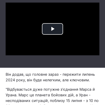
Лонгріди
Відео з Youtube
Статті
Інтерв'ю
Думки
Play
Архів
Вакансії
Video
Контакти
Послуги
Він додав, що головне зараз - пережити липень
2024 року, він буде нелегким, але ключовим.
"Відбувається дуже потужне з'єднання Марса й
Урана. Марс це планета бойових дій, а Уран -
несподіваних ситуацій, поблизу 15 липня - з 10 по