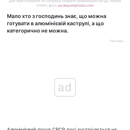
Для приготування їжі потрібно обирати правильний посуд / колаж
УНІАН, фото
ua.depositphotos.com
Мало хто з господинь знає, що можна
готувати в алюмінієвій каструлі, а що
категорично не можна.
Реклама
ad
Алюмінієвий посуд СРСР досі зустрічається на