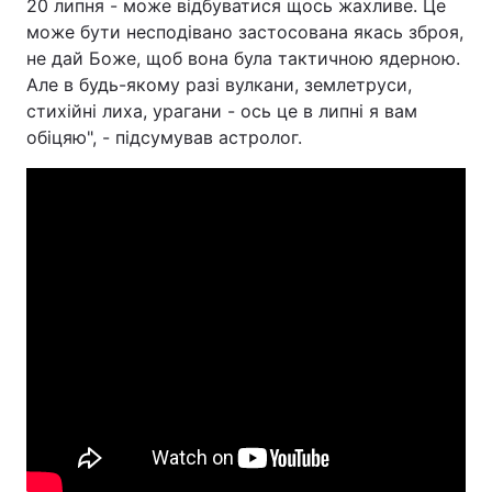
20 липня - може відбуватися щось жахливе. Це
може бути несподівано застосована якась зброя,
Тема оформлення
не дай Боже, щоб вона була тактичною ядерною.
Але в будь-якому разі вулкани, землетруси,
стихійні лиха, урагани - ось це в липні я вам
обіцяю", - підсумував астролог.