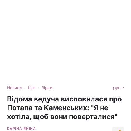
›
›
Новини
Lite
Зірки
рус
Відома ведуча висловилася про
Потапа та Каменських: "Я не
хотіла, щоб вони поверталися"
КАРІНА ЯНІНА