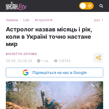
›
›
Новини
Lite
Астрологія
рус
Астролог назвав місяць і рік,
коли в Україні точно настане
мир
ВІОЛЕТТА ОРЛОВА
09:38, 24.06.24
1 хв.
129743
Підпишіться на нас в Google