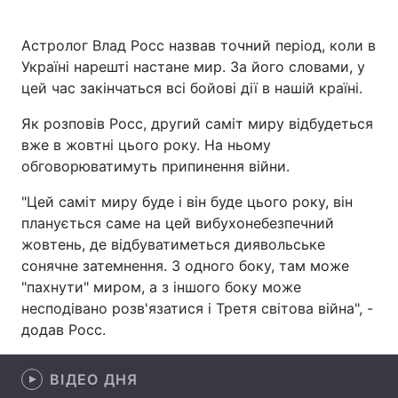
Астролог Влад Росс назвав точний період, коли в
Україні нарешті настане мир. За його словами, у
Головна
Війна
цей час закінчаться всі бойові дії в нашій країні.
Україна
Політика
Як розповів Росс, другий саміт миру відбудеться
вже в жовтні цього року. На ньому
Економіка
Світ
обговорюватимуть припинення війни.
Спорт
Наука
"Цей саміт миру буде і він буде цього року, він
планується саме на цей вибухонебезпечний
Техно і зв'язок
Лайт
жовтень, де відбуватиметься диявольське
сонячне затемнення. З одного боку, там може
Зброя
Інциденти
"пахнути" миром, а з іншого боку може
несподівано розв'язатися і Третя світова війна", -
Здоров'я
Туризм
додав Росс.
Цікавинки
Погода
ВІДЕО ДНЯ
Екологія
Регіони