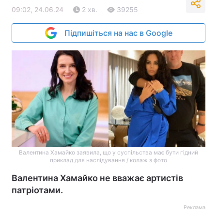
09:02, 24.06.24
2 хв.
39255
Підпишіться на нас в Google
Валентина Хамайко заявила, що у суспільства має бути гідний
приклад для наслідування / колаж з фото
Валентина Хамайко не вважає артистів
патріотами.
Реклама