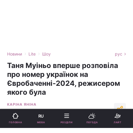
›
›
Новини
Lite
Шоу
рус
Таня Муіньо вперше розповіла
про номер українок на
Євробаченні-2024, режисером
якого була
КАРІНА ЯНІНА
08:36, 24.06.24
2 хв.
53381
RU
МОВА
ГОЛОВНА
РОЗДІЛИ
ПОГОДА
ЛАЙТ
Підпишіться на нас в Google