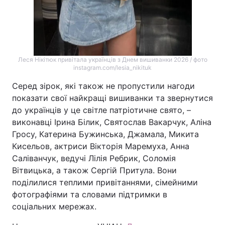
Леся Нікітюк привітала українців з Днем вишиванки 2026 / фото
instagram.com/lesia_nikituk
Серед зірок, які також не пропустили нагоди
показати свої найкращі вишиванки та звернутися
до українців у це світле патріотичне свято, –
виконавці Ірина Білик, Святослав Вакарчук, Аліна
Гросу, Катерина Бужинська, Джамала, Микита
Кисельов, актриси Вікторія Маремуха, Анна
Саліванчук, ведучі Лілія Ребрик, Соломія
Вітвицька, а також Сергій Притула. Вони
поділилися теплими привітаннями, сімейними
фотографіями та словами підтримки в
соціальних мережах.