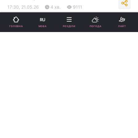
17:30, 21.05.26
4 хв.
9111
RU
Підпишіться на нас в Google
МОВА
ГОЛОВНА
РОЗДІЛИ
ПОГОДА
ЛАЙТ
Коли можна ловити рибу у травні 2026 / pexels.com
Розповідаємо, де і коли можна ловити рибу,
а також про діючі заборони в Україні у
травні.
Реклама