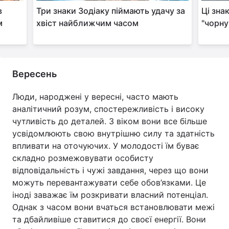
в
Три знаки Зодіаку піймають удачу за
Ці зна
м
хвіст найближчим часом
"чорну
Вересень
Люди, народжені у вересні, часто мають
аналітичний розум, спостережливість і високу
чутливість до деталей. З віком вони все більше
усвідомлюють свою внутрішню силу та здатність
впливати на оточуючих. У молодості їм буває
складно розмежовувати особисту
відповідальність і чужі завдання, через що вони
можуть перевантажувати себе обов’язками. Це
іноді заважає їм розкривати власний потенціал.
Однак з часом вони вчаться встановлювати межі
та дбайливіше ставитися до своєї енергії. Вони