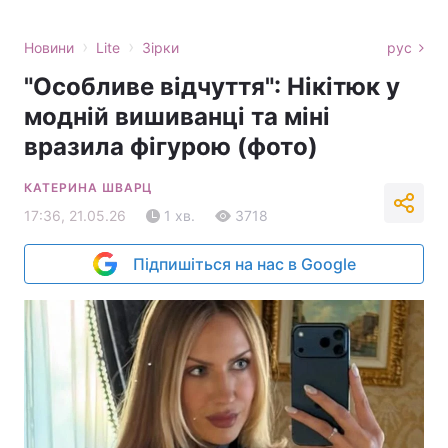
›
›
Новини
Lite
Зірки
рус
"Особливе відчуття": Нікітюк у
модній вишиванці та міні
вразила фігурою (фото)
КАТЕРИНА ШВАРЦ
17:36, 21.05.26
1 хв.
3718
Підпишіться на нас в Google