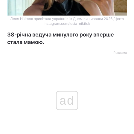
Леся Нікітюк привітала українців із Днем вишиванки 2026 / фото
instagram.com/lesia_nikituk
38-річна ведуча минулого року вперше
стала мамою.
Реклама
ad