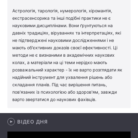
Лонгріди
Астрологія, тарологія, нумерологія, хіромантія,
екстрасенсорика та інші подібні практики не є
науковими дисциплінами. Вони ґрунтуються на
Відео з Youtube
Статті
давніх традиціях, віруваннях та інтерпретаціях, які
не підтверджені науковими дослідженнями і не
Інтерв'ю
Думки
мають об'єктивних доказів своєї ефективності. Ці
методи не є визнаними в академічних наукових
Архів
Вакансії
колах, а матеріали на ці теми нерідко мають
Контакти
розважальний характер - їх не варто розглядати як
надійний інструмент для ухвалення рішень або
Послуги
складання планів. Під час вирішення питань,
пов'язаних із психологією або здоров'ям, завжди
варто звертатися до наукових фахівців.
ВІДЕО ДНЯ