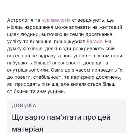
Астрологія та
нумерологія
стверджують, що
Головна
Війна
місяць народження може впливати на життєвий
шлях людини, включаючи темпи досягнення
Україна
Політика
успіху та визнання, пише журнал
Parade
. На
думку фахівців, деякі люди розкривають свій
Економіка
Світ
потенціал не відразу, а поступово – з віком вони
набувають більшої впевненості, досвіду та
Спорт
Наука
внутрішньої сили. Саме це з часом приводить їх
до поваги, стабільності та кар'єрних досягнень,
Техно і зв'язок
Лайт
які приходять пізніше, але виявляються більш
стійкими та значущими.
Зброя
Інциденти
Здоров'я
Туризм
ДОВІДКА
Що варто пам'ятати про цей
Цікавинки
Погода
матеріал
Екологія
Регіони