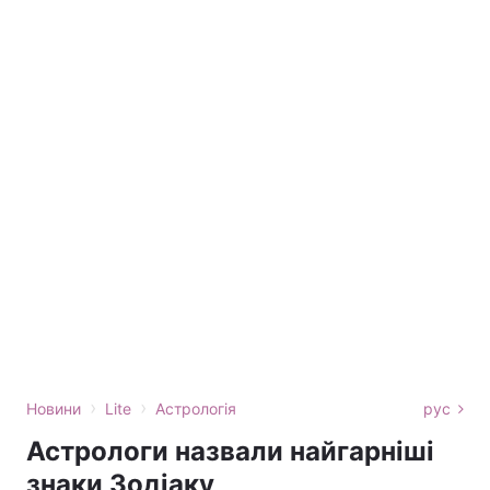
›
›
Новини
Lite
Астрологія
рус
Астрологи назвали найгарніші
знаки Зодіаку