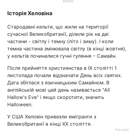
УНІАН
Історія Хеловіна
Стародавні кельти, що жили на території
сучасної Великобританії, ділили рік на дві
частини - світлу і темну (літо і зиму). І коли
темна частина змінювала світлу (в кінці жовтня),
у кельтів починалися гучні гуляння – Самайн.
Після прийняття християнства в IX столітті 1
листопада почали відзначати День всіх святих.
Дата збіглася з язичницьким Самайном. В
англійській мові цей день називається "All
Hallow's Eve" і якщо скоротити, значить
Halloween.
У США Хеловін привезли емігранти з
Великобританії в кінці ХХ століття.
Реклама