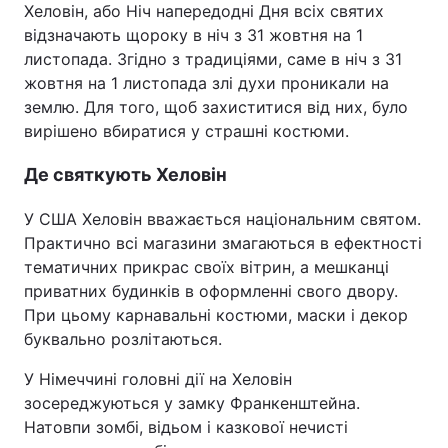
Хеловін, або Ніч напередодні Дня всіх святих
відзначають щороку в ніч з 31 жовтня на 1
листопада. Згідно з традиціями, саме в ніч з 31
жовтня на 1 листопада злі духи проникали на
Головна
Війна
землю. Для того, щоб захиститися від них, було
вирішено вбиратися у страшні костюми.
Україна
Політика
Де святкують Хеловін
Економіка
Світ
У США Хеловін вважається національним святом.
Спорт
Наука
Практично всі магазини змагаються в ефектності
Техно і зв'язок
Лайт
тематичних прикрас своїх вітрин, а мешканці
приватних будинків в оформленні свого двору.
Зброя
Інциденти
При цьому карнавальні костюми, маски і декор
буквально розлітаються.
Здоров'я
Туризм
У Німеччині головні дії на Хеловін
Цікавинки
Погода
зосереджуються у замку Франкенштейна.
Натовпи зомбі, відьом і казкової нечисті
Екологія
Регіони