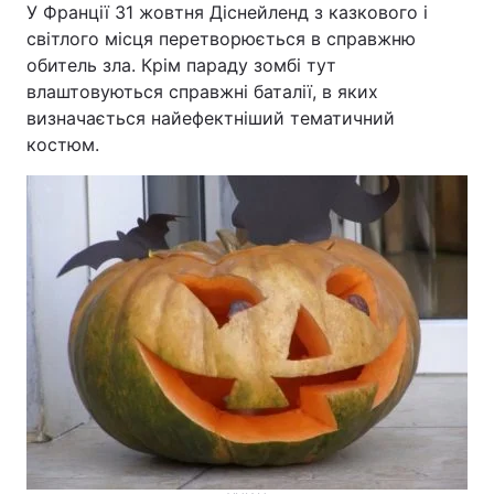
У Франції 31 жовтня Діснейленд з казкового і
Тема оформлення
світлого місця перетворюється в справжню
обитель зла. Крім параду зомбі тут
влаштовуються справжні баталії, в яких
визначається найефектніший тематичний
костюм.