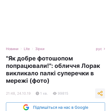
›
›
Новини
Lite
Зірки
рус
"Як добре фотошопом
попрацювали!": обличчя Лорак
викликало палкі суперечки в
мережі (фото)
21:48, 24.10.19
1 хв.
99815
Підпишіться на нас в Google