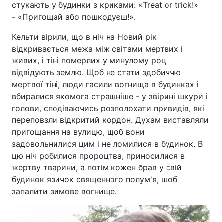
стукають у будинки з криками: «Treat or trick!»
- «Пригощай або пошкодуєш!».
Кельти вірили, що в ніч на Новий рік
відкривається межа між світами мертвих і
живих, і тіні померлих у минулому році
відвідують землю. Щоб не стати здобиччю
мертвої тіні, люди гасили вогнища в будинках і
вбиралися якомога страшніше - у звірині шкури і
голови, сподіваючись розполохати привидів, які
переповзли відкритий кордон. Духам виставляли
пригощання на вулицю, щоб вони
задовольнилися цим і не ломилися в будинок. В
цю ніч робилися пророцтва, приносилися в
жертву тварини, а потім кожен брав у свій
будинок язичок священного полум'я, щоб
запалити зимове вогнище.