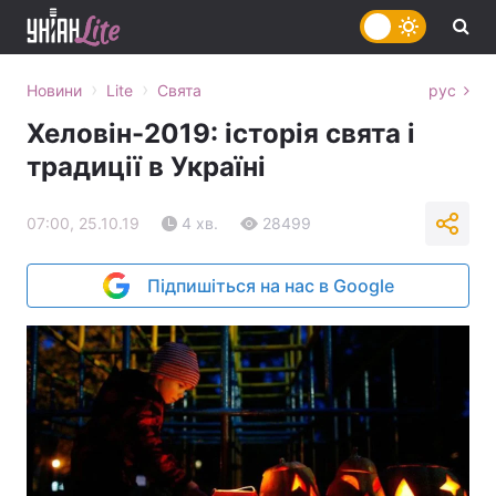
›
›
Новини
Lite
Свята
рус
Хеловін-2019: історія свята і
традиції в Україні
07:00, 25.10.19
4 хв.
28499
Підпишіться на нас в Google