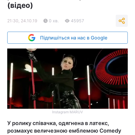
(відео)
21:30, 24.10.19
0 хв.
45957
Підпишіться на нас в Google
Instagram MARUV
У ролику співачка, одягнена в латекс,
розмахує величезною емблемою Comedy