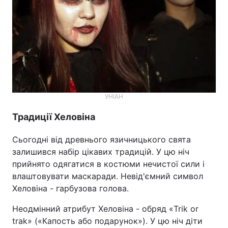
УНІАН
Традиції Хеловіна
Сьогодні від древнього язичницького свята
залишився набір цікавих традицій. У цю ніч
прийнято одягатися в костюми нечистої сили і
влаштовувати маскаради. Невід'ємний символ
Хеловіна - гарбузова голова.
Неодмінний атрибут Хеловіна - обряд «Trik or
trak» («Капость або подарунок»). У цю ніч діти