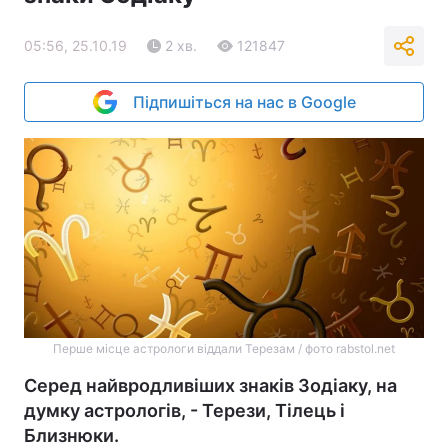
05:56, 25.10.19
2 хв.
121847
Підпишіться на нас в Google
Перше місце астрологи віддали Терезам / фото rabstol.net
Серед найвродливіших знаків Зодіаку, на
думку астрологів, - Терези, Тілець і
Близнюки.