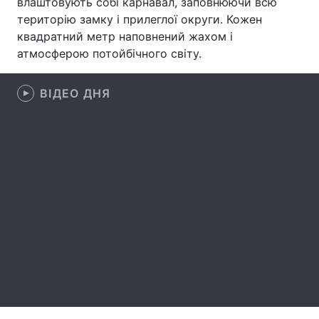
влаштовують собі карнавал, заповнюючи всю
територію замку і прилеглої округи. Кожен
Лонгріди
квадратний метр наповнений жахом і
атмосферою потойбічного світу.
Відео з Youtube
Статті
ВІДЕО ДНЯ
Інтерв'ю
Думки
Архів
Вакансії
Контакти
Послуги