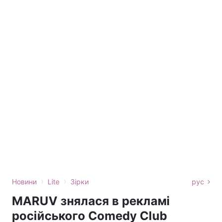
›
›
Новини
Lite
Зірки
рус
MARUV знялася в рекламі
російського Comedy Сlub