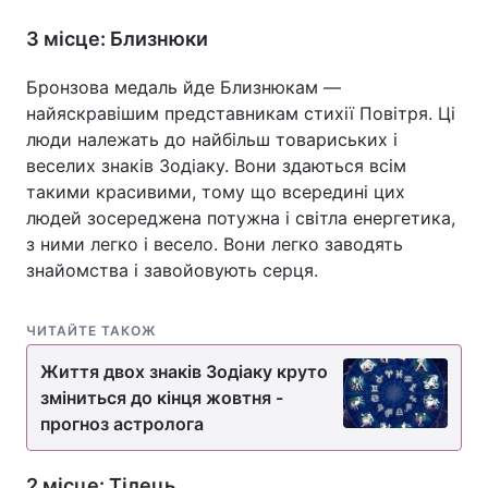
3 місце: Близнюки
Бронзова медаль йде Близнюкам —
найяскравішим представникам стихії Повітря. Ці
люди належать до найбільш товариських і
веселих знаків Зодіаку. Вони здаються всім
такими красивими, тому що всередині цих
людей зосереджена потужна і світла енергетика,
з ними легко і весело. Вони легко заводять
знайомства і завойовують серця.
ЧИТАЙТЕ ТАКОЖ
Життя двох знаків Зодіаку круто
зміниться до кінця жовтня -
прогноз астролога
2 місце: Тілець