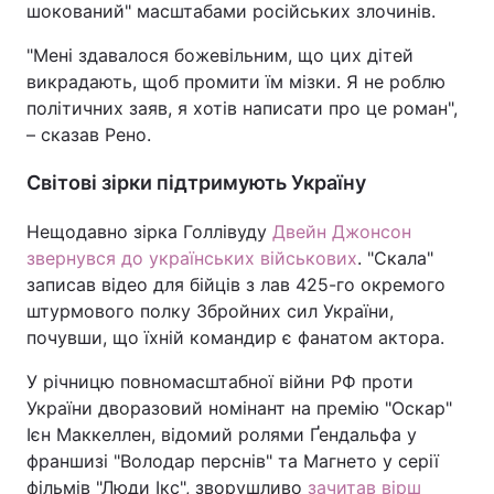
шокований" масштабами російських злочинів.
"Мені здавалося божевільним, що цих дітей
викрадають, щоб промити їм мізки. Я не роблю
політичних заяв, я хотів написати про це роман",
– сказав Рено.
Світові зірки підтримують Україну
Нещодавно зірка Голлівуду
Двейн Джонсон
звернувся до українських військових
. "Скала"
записав відео для бійців з лав 425-го окремого
штурмового полку Збройних сил України,
почувши, що їхній командир є фанатом актора.
У річницю повномасштабної війни РФ проти
України дворазовий номінант на премію "Оскар"
Ієн Маккеллен, відомий ролями Ґендальфа у
франшизі "Володар перснів" та Магнето у серії
фільмів "Люди Ікс", зворушливо
зачитав вірш