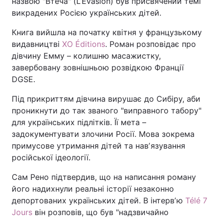
назвою "Втеча" (L’Évasion) був присвячений темі
викрадених Росією українських дітей.
Книга вийшла на початку квітня у французькому
видавництві
XO Éditions
. Роман розповідає про
дівчину Емму – колишню масажистку,
завербовану зовнішньою розвідкою Франції
DGSE.
Під прикриттям дівчина вирушає до Сибіру, аби
проникнути до так званого "виправного табору"
для українських підлітків. Її мета –
задокументувати злочини Росії. Мова зокрема
примусове утримання дітей та навʼязування
російської ідеології.
Сам Рено підтвердив, що на написання роману
його надихнули реальні історії незаконно
депортованих українських дітей. В інтервʼю
Télé 7
Jours
він розповів, що був "надзвичайно