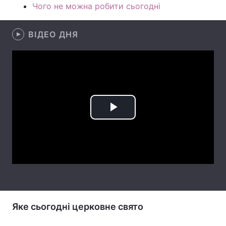
Чого не можна робити сьогодні
Лонгріди
ВІДЕО ДНЯ
Відео з Youtube
Статті
Інтерв'ю
Думки
Архів
Вакансії
Контакти
Play
Послуги
Video
Яке сьогодні церковне свято