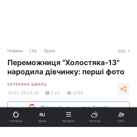
›
›
Новини
Lite
Зірки
рус
Переможниця "Холостяка-13"
народила дівчинку: перші фото
КАТЕРИНА ШВАРЦ
20:51, 28.04.26
2 хв.
8748
Підпишіться на нас в Google
RU
МОВА
ГОЛОВНА
РОЗДІЛИ
ПОГОДА
ЛАЙТ