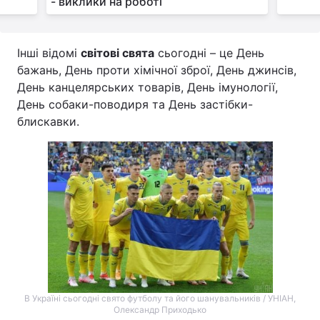
- виклики на роботі
Інші відомі
світові свята
сьогодні – це День
бажань, День проти хімічної зброї, День джинсів,
День канцелярських товарів, День імунології,
День собаки-поводиря та День застібки-
блискавки.
В Україні сьогодні свято футболу та його шанувальників / УНІАН,
Олександр Приходько