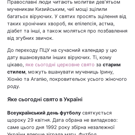
Православні люди читають молитви дев'ятьом
мученикам Кизийським, чиї мощі зцілили
Тема оформлення
багатьох віруючих. У святих просять зцілення від
таких хронічних хвороб, як епілепсія, астма,
діабет та інші, а також моляться про позбавлення
від згубних звичок.
До переходу ПЦУ на сучасний календар у цю
дату вшановували інших віруючих. Ті, кому
цікаво,
яке сьогодні церковне свято
за
старим
стилем
, можуть вшанувати мучениць Ірину,
Хіонію та Агапію, покровительок усього жіночого
роду.
Яке сьогодні свято в Україні
Всеукраїнський день футболу
святкується
щороку 29 квітня. Дата обрана не випадково:
саме цього дня 1992 року збірна незалежної
України вперше зіграла матч. Футбол,