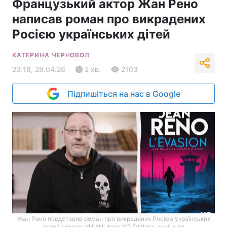
Французький актор Жан Рено
написав роман про викрадених
Росією українських дітей
КАТЕРИНА ЧЕРНОВОЛ
23:18, 28.04.26
2 хв.
2103
Підпишіться на нас в Google
Жан Рено представив роман про викрадених Росією українських
детей / колаж УНІАН, фото XO Éditions, скріншот