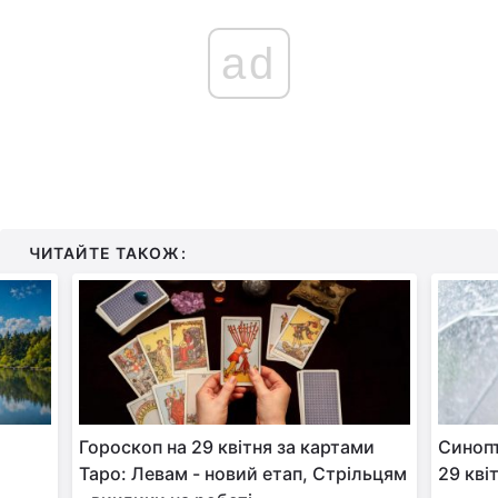
ad
ЧИТАЙТЕ ТАКОЖ:
Гороскоп на 29 квітня за картами
Синопт
Таро: Левам - новий етап, Стрільцям
29 кві