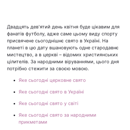
Головна
Війна
Двадцять дев'ятий день квітня буде цікавим для
фанатів футболу, адже саме цьому виду спорту
Україна
Політика
присвячене сьогоднішнє свято в Україні. На
планеті в цю дату вшановують одне стародавнє
Економіка
Світ
мистецтво, а в церкві – відомих християнських
цілителів. За народними віруваннями, цього дня
Спорт
Наука
потрібно стежити за своєю мовою.
Техно і зв'язок
Лайт
Яке сьогодні церковне свято
Зброя
Інциденти
Яке сьогодні свято в Україні
Здоров'я
Туризм
Яке сьогодні свято у світі
Цікавинки
Погода
Яке сьогодні свято за народними
прикметами
Екологія
Регіони