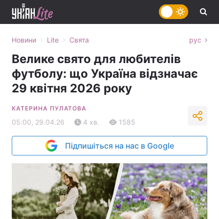
›
›
Новини
Lite
Свята
рус
Велике свято для любителів
футболу: що Україна відзначає
29 квітня 2026 року
КАТЕРИНА ПУЛАТОВА
05:00, 29.04.26
4 хв.
1585
Підпишіться на нас в Google