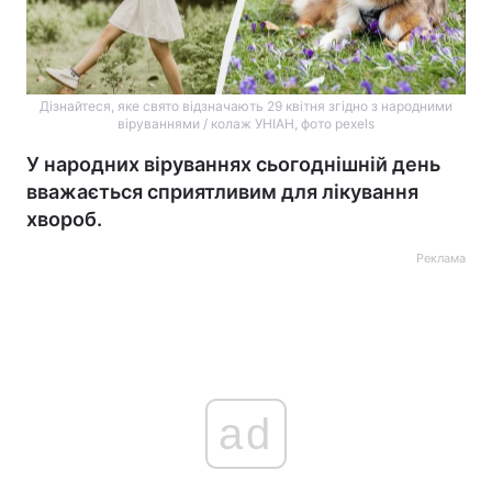
Дізнайтеся, яке свято відзначають 29 квітня згідно з народними
віруваннями / колаж УНІАН, фото pexels
У народних віруваннях сьогоднішній день
вважається сприятливим для лікування
хвороб.
Реклама
ad