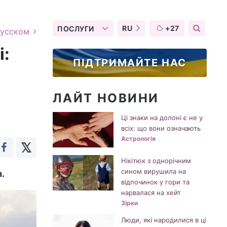
RU
+27
ПОСЛУГИ
русском
і:
ПІДТРИМАЙТЕ НАС
ЛАЙТ НОВИНИ
Ці знаки на долоні є не у
всіх: що вони означають
Астрологія
Нікітюк з однорічним
сином вирушила на
.
відпочинок у гори та
нарвалася на хейт
Зірки
Люди, які народилися в ці