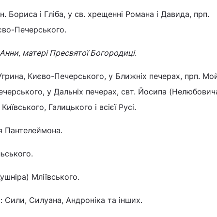
нн. Бориса і Гліба, у св. хрещенні Романа і Давида, прп.
иєво-Печерського.
 Анни, матері Пресвятої Богородиці
.
Угрина, Києво-Печерського, у Ближніх печерах, прп. Мо
черського, у Дальніх печерах, свт. Йосипа (Нелюбович
Київського, Галицького і всієї Русі.
еля Пантелеймона.
льського.
Кушніра) Мліївського.
и: Сили, Силуана, Андроніка та інших.