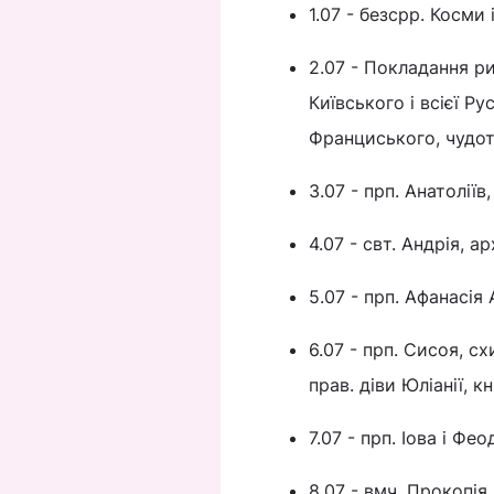
1.07 - безсрр. Косми 
2.07 - Покладання ри
Київського і всієї Ру
Франциського, чудот
3.07 - прп. Анатоліїв
4.07 - свт. Андрія, а
5.07 - прп. Афанасія
6.07 - прп. Сисоя, 
прав. діви Юліанії, к
7.07 - прп. Іова і Фе
8.07 - вмч. Прокопія.