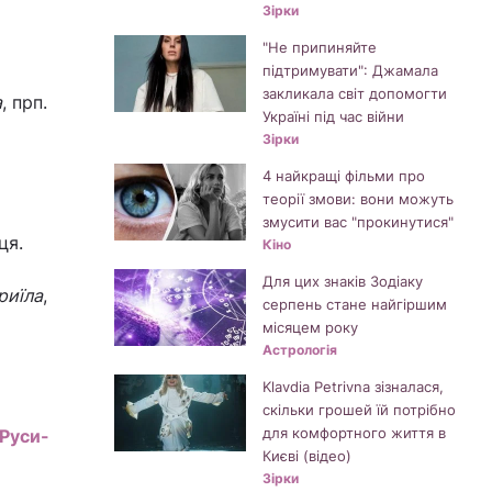
Зірки
"Не припиняйте
підтримувати": Джамала
закликала світ допомогти
а
, прп.
Україні під час війни
Зірки
4 найкращі фільми про
теорії змови: вони можуть
змусити вас "прокинутися"
ця.
Кіно
Для цих знаків Зодіаку
риїла
,
серпень стане найгіршим
місяцем року
Астрологія
Klavdia Petrivna зізналася,
скільки грошей їй потрібно
для комфортного життя в
Руси-
Києві (відео)
Зірки