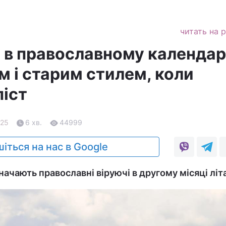
читать на 
 в православному календар
м і старим стилем, коли
піст
.25
6 хв.
44999
іться на нас в Google
значають православні віруючі в другому місяці літа