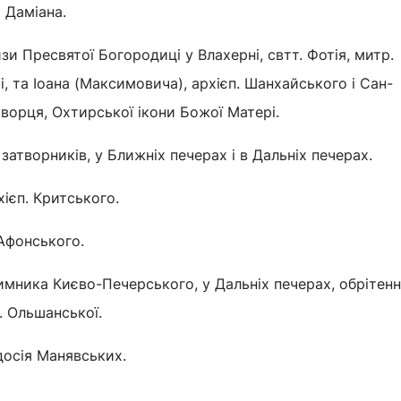
і Даміана.
зи Пресвятої Богородиці у Влахерні, свтт. Фотія, митр.
сі, та Іоана (Максимовича), архієп. Шанхайського і Сан-
ворця, Охтирської ікони Божої Матері.
, затворників, у Ближніх печерах і в Дальніх печерах.
рхієп. Критського.
 Афонського.
схимника Києво-Печерського, у Дальніх печерах, обріте
н. Ольшанської.
одосія Манявських.