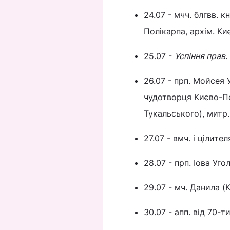
24.07 - мчч. блгвв. к
Полікарпа, архім. К
25.07 -
Успіння прав.
26.07 - прп. Мойсея 
чудотворця Києво-Пе
Тукальського), митр. 
27.07 - вмч. і цілит
28.07 - прп. Іова Уго
29.07 - мч. Данила (
30.07 - апп. від 70-т