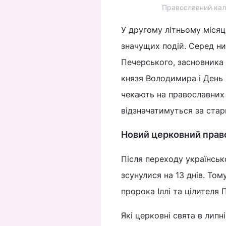
Православний кал
У другому літньому місяц
значущих подій. Серед ни
Печерського, засновника 
князя Володимира і День Х
чекають на православних 
відзначатимуться за стар
Новий церковний прав
Після переходу українськ
зсунулися на 13 днів. Тому
пророка Іллі та цілителя 
Які церковні свята в липн