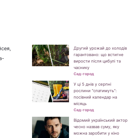
йсея,
Другий урожай до холодів
гарантовано: що встигне
а-
вирости після цибулі та
часнику
Сад-город
У ці 5 днів у серпні
рослини "спатимуть":
посівний календар на
місяць
Сад-город
Відомий український актор
чесно назвав суму, яку
можна заробити у кіно