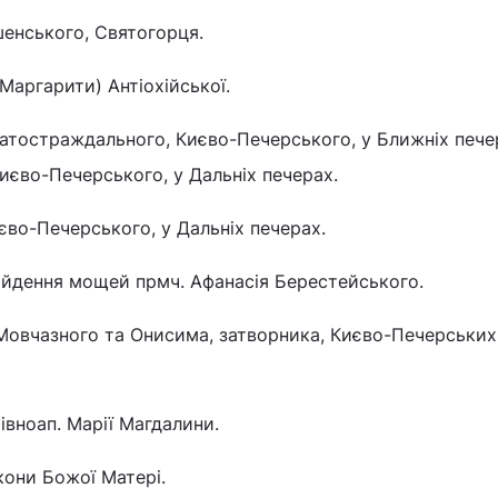
ишенського, Святогорця.
(Маргарити) Антіохійської.
агатостраждального, Києво-Печерського, у Ближніх печер
иєво-Печерського, у Дальніх печерах.
Києво-Печерського, у Дальніх печерах.
знайдення мощей прмч. Афанасія Берестейського.
я Мовчазного та Онисима, затворника, Києво-Печерських
івноап. Марії Магдалини.
ікони Божої Матері.