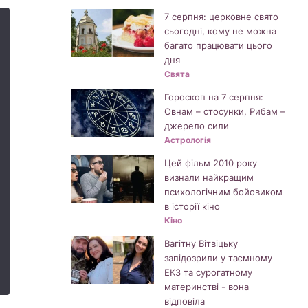
7 серпня: церковне свято
сьогодні, кому не можна
багато працювати цього
дня
Свята
Гороскоп на 7 серпня:
Овнам – стосунки, Рибам –
джерело сили
Астрологія
Цей фільм 2010 року
визнали найкращим
психологічним бойовиком
в історії кіно
Кіно
Вагітну Вітвіцьку
запідозрили у таємному
ЕКЗ та сурогатному
материнстві - вона
відповіла