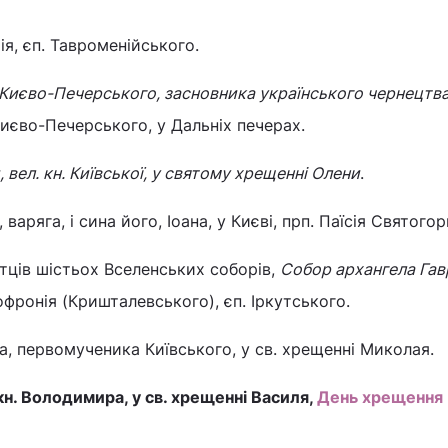
ія, єп. Тавроменійського.
 Києво-Печерського, засновника українського чернецтв
иєво-Печерського, у Дальніх печерах.
, вел. кн. Київської, у святому хрещенні Олени
.
 варяга, і сина його, Іоана, у Києві, прп. Паїсія Святогор
 отців шістьох Вселенських соборів,
Собор архангела Гав
фронія (Кришталевського), єп. Іркутського.
да, первомученика Київського, у св. хрещенні Миколая.
 кн. Володимира, у св. хрещенні Василя,
День хрещення 