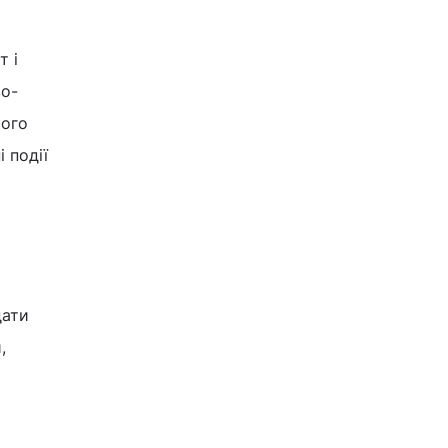
т і
во-
кого
 події
дати
,