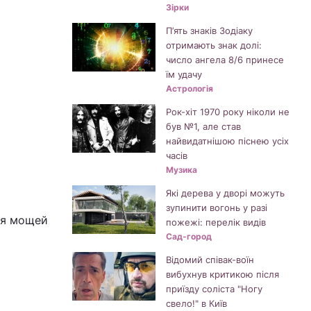
Зірки
П’ять знаків Зодіаку
отримають знак долі:
число ангела 8/6 принесе
їм удачу
Астрологія
Рок-хіт 1970 року ніколи не
був №1, але став
найвидатнішою піснею усіх
часів
Музика
Які дерева у дворі можуть
зупинити вогонь у разі
ння мощей
пожежі: перелік видів
Сад-город
Відомий співак-воїн
вибухнув критикою після
приїзду соліста "Ногу
свело!" в Київ