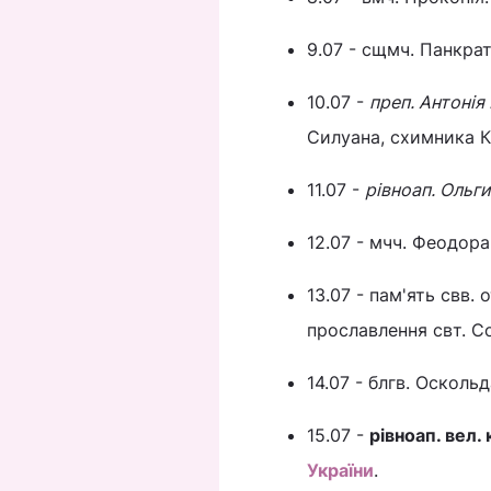
9.07 - сщмч. Панкрат
10.07 -
преп. Антонія
Силуана, схимника К
11.07 -
рівноап. Ольги
12.07 - мчч. Феодора,
13.07 - пам'ять свв.
прославлення свт. Со
14.07 - блгв. Осколь
15.07 -
рівноап. вел.
України
.