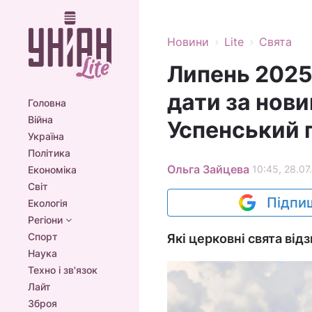
›
›
Новини
Lite
Свята
Липень 2025
дати за нови
Головна
Війна
Успенський 
Україна
Політика
Ольга Зайцева
10:45, 28.07
Економіка
Світ
Підпиш
Екологія
Регіони
Спорт
Які церковні свята від
Наука
Техно і зв'язок
Лайт
Зброя