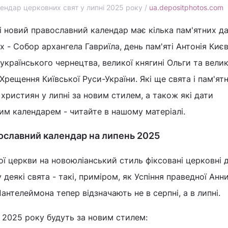
ендар церковних свят у липні 2025 року /
ua.depositphotos.com
і новий православний календар має кілька пам'ятних да
х - Собор архангела Гавриїла, день пам'яті Антонія Киє
українського чернецтва, великої княгині Ольги та вели
рещення Київської Руси-України. Які ще свята і пам'ятні
християн у липні за новим стилем, а також які дати
им календарем - читайте в нашому матеріалі.
ославний календар на липень 2025
ої церкви на новоюліанський стиль фіксовані церковні 
 деякі свята - такі, приміром, як Успіння праведної Анни
Пантелеймона тепер відзначають не в серпні, а в липні.
і 2025 року будуть за новим стилем: