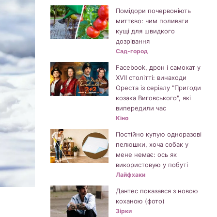
Помідори почервоніють
миттєво: чим поливати
кущі для швидкого
дозрівання
Сад-город
Facebook, дрон і самокат у
XVII столітті: винаходи
Ореста із серіалу "Пригоди
козака Виговського", які
випередили час
Кіно
Постійно купую одноразові
пелюшки, хоча собак у
мене немає: ось як
використовую у побуті
Лайфхаки
Дантес показався з новою
коханою (фото)
Зірки