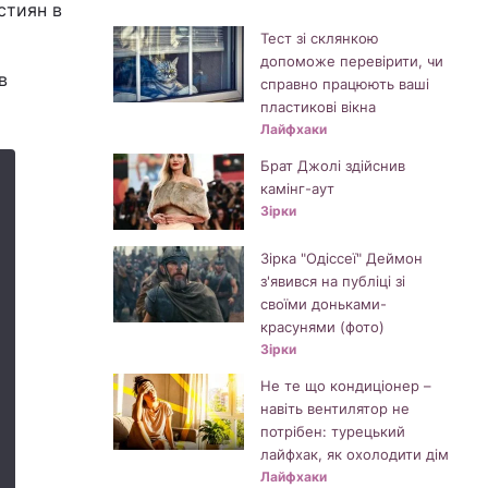
стиян в
Тест зі склянкою
допоможе перевірити, чи
в
справно працюють ваші
пластикові вікна
Лайфхаки
Брат Джолі здійснив
камінг-аут
Зірки
Зірка "Одіссеї" Деймон
з'явився на публіці зі
своїми доньками-
красунями (фото)
Зірки
Не те що кондиціонер –
навіть вентилятор не
потрібен: турецький
лайфхак, як охолодити дім
Лайфхаки