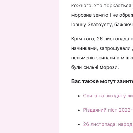
кожного, хто торкається 
морозив землю і не обра
Іоанну Златоусту, бажаючи
Крім того, 26 листопада 
начинками, запрошували д
пельменів зсипали в мішки
були сильні морози.
Вас также могут заинт
Свята та вихідні у л
Різдвяний піст 2022-
26 листопада: народн