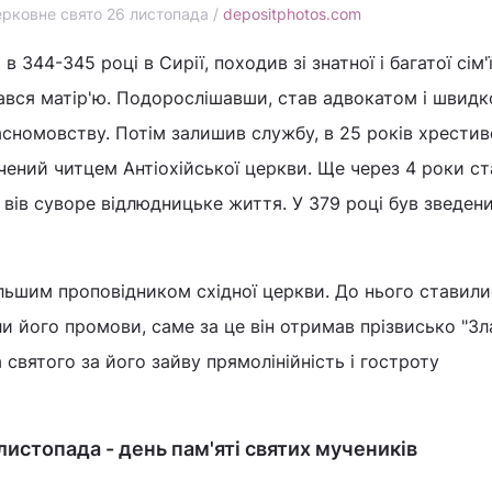
рковне свято 26 листопада /
depositphotos.com
 344-345 році в Сирії, походив зі знатної і багатої сім'
ався матір'ю. Подорослішавши, став адвокатом і швидк
сномовству. Потім залишив службу, в 25 років хрестивс
чений читцем Антіохійської церкви. Ще через 4 роки ст
 вів суворе відлюдницьке життя. У 379 році був зведени
льшим проповідником східної церкви. До нього ставили
ли його промови, саме за це він отримав прізвисько "Зл
а святого за його зайву прямолінійність і гостроту
листопада - день пам'яті святих мучеників