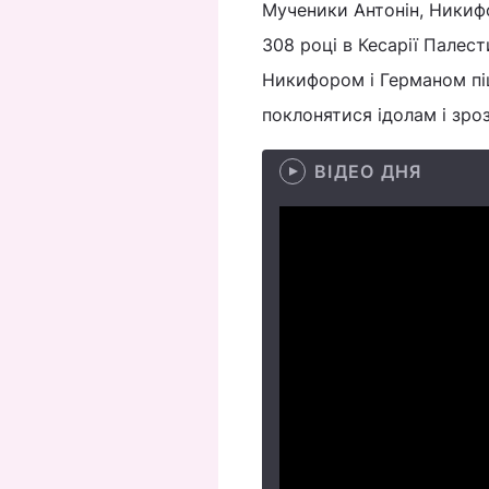
Мученики Антонін, Никифо
308 році в Кесарії Палест
Никифором і Германом піш
поклонятися ідолам і зроз
ВІДЕО ДНЯ