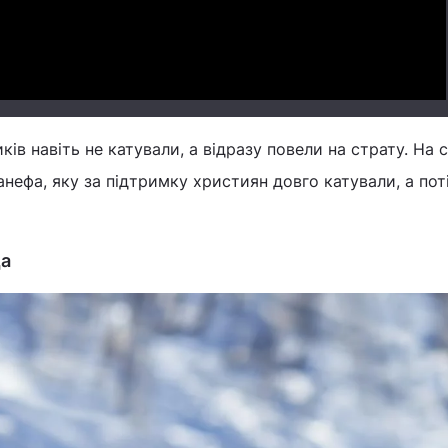
ків навіть не катували, а відразу повели на страту. На с
ефа, яку за підтримку християн довго катували, а пот
да