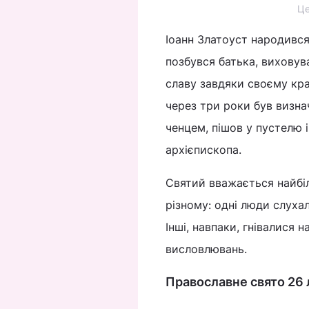
Це
Іоанн Златоуст народився в
позбувся батька, виховув
славу завдяки своєму кра
через три роки був визна
ченцем, пішов у пустелю і
архієпископа.
Святий вважається найбі
різному: одні люди слуха
Інші, навпаки, гнівалися н
висловлювань.
Православне свято 26 