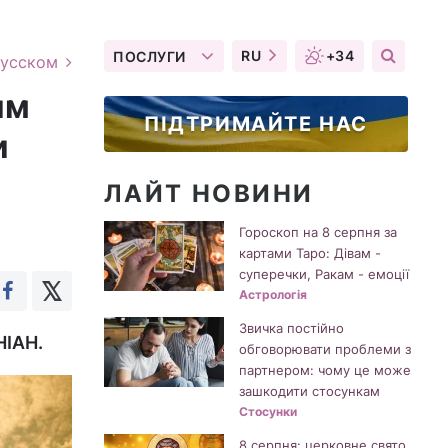
RU
+34
ПОСЛУГИ
русском
им
ПІДТРИМАЙТЕ НАС
и
ЛАЙТ НОВИНИ
Гороскоп на 8 серпня за
картами Таро: Дівам -
суперечки, Ракам - емоції
Астрологія
Звичка постійно
НІАН.
обговорювати проблеми з
партнером: чому це може
зашкодити стосункам
Стосунки
8 серпня: церковне свято