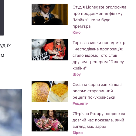
Студія Lionsgate оголосила
про продовження фільму
"Майкл": коли буде
прем'єра
Кіно
Торт заввишки понад метр
уд їх
і несподівана пропозиція:
ім
стало відомо, хто став
другим тренером "Голосу
країни"
Шоу
Смачна сирна запіканка з
рисом: старовинний
рецепт по-українськи
Рецепти
79-річна Ротару вперше за
довгий час показала, який
вигляд має зараз
Зірки