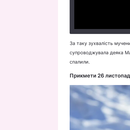
За таку зухвалість мучени
супроводжувала деяка Ман
спалили.
Прикмети 26 листопа