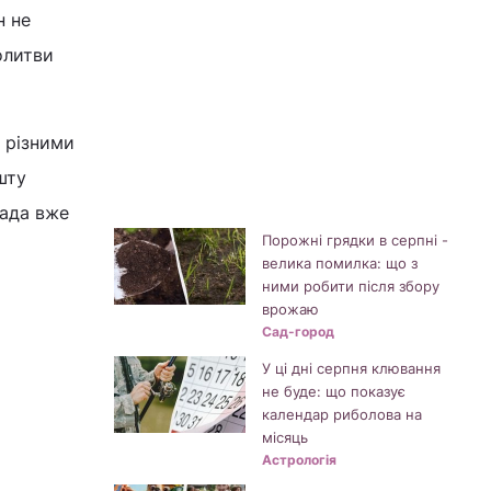
н не
олитви
з різними
шту
пада вже
Порожні грядки в серпні -
велика помилка: що з
ними робити після збору
врожаю
Сад-город
У ці дні серпня клювання
не буде: що показує
календар риболова на
місяць
Астрологія