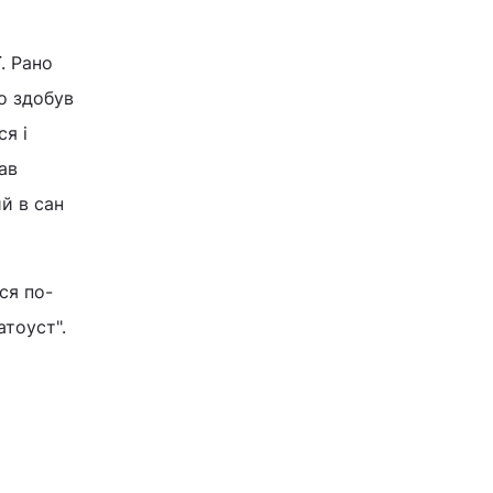
ї. Рано
о здобув
я і
ав
й в сан
ся по-
атоуст".