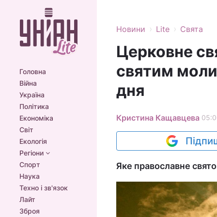
›
›
Новини
Lite
Свята
Церковне св
святим моли
Головна
Війна
дня
Україна
Політика
Кристина Кащавцева
05:0
Економіка
Світ
Підпиш
Екологія
Регіони
Спорт
Яке православне свято 
Наука
Техно і зв'язок
Лайт
Зброя