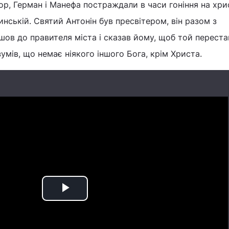
р, Герман і Манефа постраждали в часи гоніння на хри
инській. Святий Антонін був пресвітером, він разом з
ов до правителя міста і сказав йому, щоб той переста
умів, що немає ніякого іншого Бога, крім Христа.
Play
Video