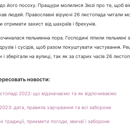
до його посоху. Пращури молилися Зюзі про те, щоб ві
жав людей. Православні віруючі 26 листопада читали м
 отримати захист від шахраїв і брехунів.
починалася пельменна пора. Господині ліпили пельмені 
рузів і сусідів, щоб разом покуштувати частування. Ре
 і зберігали на вулиці, так як за старих часів 26 листо
ересовать новости:
истопаді 2022: що відзначаємо та як відпочиваємо
2023: дата, правила харчування та всі заборони
і традиції, прикмети погоди, звичаї і заборони