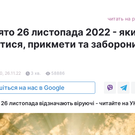
читать на 
ято 26 листопада 2022 - як
тися, прикмети та заборон
0, 26.11.22
3 хв.
58886
іться на нас в Google
26 листопада відзначають віруючі - читайте на У