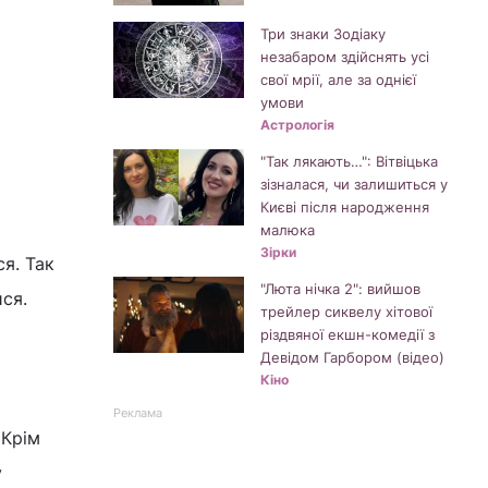
Три знаки Зодіаку
незабаром здійснять усі
свої мрії, але за однієї
умови
Астрологія
"Так лякають…": Вітвіцька
зізналася, чи залишиться у
Києві після народження
малюка
Зірки
я. Так
"Люта нічка 2": вийшов
ися.
трейлер сиквелу хітової
різдвяної екшн-комедії з
Девідом Гарбором (відео)
Кіно
Реклама
 Крім
у