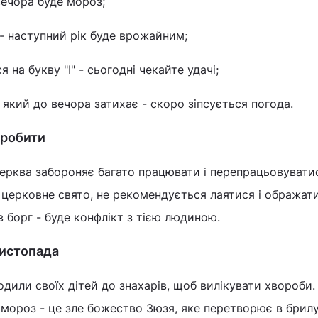
вечора буде мороз;
- наступний рік буде врожайним;
 на букву "І" - сьогодні чекайте удачі;
 який до вечора затихає - скоро зіпсується погода.
 робити
ерква забороняє багато працювати і перепрацьовуватис
е церковне свято, не рекомендується лаятися і ображат
 борг - буде конфлікт з тією людиною.
истопада
одили своїх дітей до знахарів, щоб вилікувати хвороби.
о мороз - це зле божество Зюзя, яке перетворює в брил