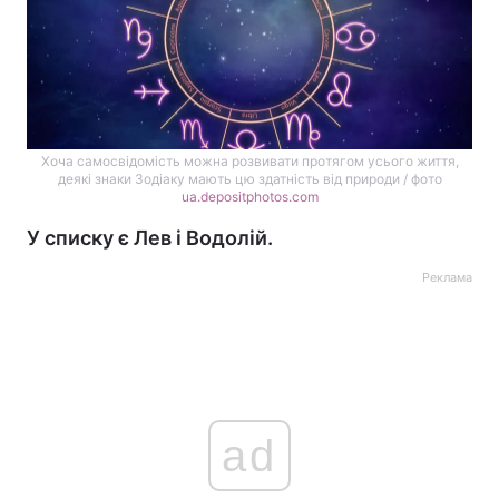
Хоча самосвідомість можна розвивати протягом усього життя,
деякі знаки Зодіаку мають цю здатність від природи / фото
ua.depositphotos.com
У списку є Лев і Водолій.
Реклама
ad