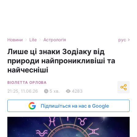
›
›
Новини
Lite
Астрологія
рус
Лише ці знаки Зодіаку від
природи найпроникливіші та
найчесніші
ВІОЛЕТТА ОРЛОВА
21:25, 11.06.26
5 хв.
4283
Підпишіться на нас в Google