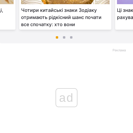
і,
Чотири китайські знаки Зодіаку
Ці зна
отримають рідкісний шанс почати
рахув
все спочатку: хто вони
Реклама
ad