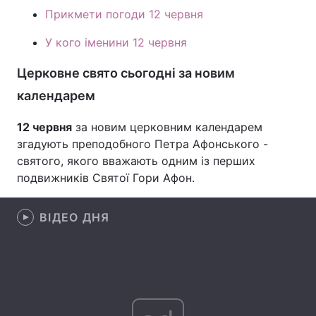
Прикмети погоди 12 червня
Лонгріди
У кого іменини 12 червня
Відео з Youtube
Статті
Церковне свято сьогодні за новим
календарем
Інтерв'ю
Думки
12 червня
за новим церковним календарем
Архів
Вакансії
згадують преподобного Петра Афонського -
Контакти
святого, якого вважають одним із перших
подвижників Святої Гори Афон.
Послуги
ВІДЕО ДНЯ