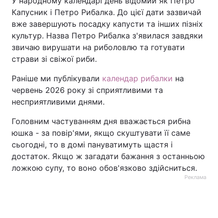
У народному календарі день відомий як Петро
Капусник і Петро Рибалка. До цієї дати зазвичай
вже завершують посадку капусти та інших пізніх
культур. Назва Петро Рибалка з'явилася завдяки
звичаю вирушати на риболовлю та готувати
страви зі свіжої риби.
Раніше ми публікували
календар рибалки
на
червень 2026 року зі сприятливими та
несприятливими днями.
Головним частуванням дня вважається рибна
юшка - за повір'ями, якщо скуштувати її саме
сьогодні, то в домі пануватимуть щастя і
достаток. Якщо ж загадати бажання з останньою
ложкою супу, то воно обов'язково здійсниться.
Реклама