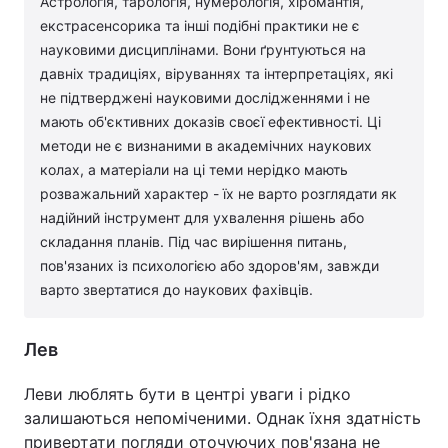
Астрологія, тарологія, нумерологія, хіромантія,
екстрасенсорика та інші подібні практики не є
науковими дисциплінами. Вони ґрунтуються на
давніх традиціях, віруваннях та інтерпретаціях, які
не підтверджені науковими дослідженнями і не
мають об'єктивних доказів своєї ефективності. Ці
методи не є визнаними в академічних наукових
колах, а матеріали на ці теми нерідко мають
розважальний характер - їх не варто розглядати як
надійний інструмент для ухвалення рішень або
складання планів. Під час вирішення питань,
пов'язаних із психологією або здоров'ям, завжди
варто звертатися до наукових фахівців.
Лев
Леви люблять бути в центрі уваги і рідко
залишаються непоміченими. Однак їхня здатність
привертати погляди оточуючих пов'язана не