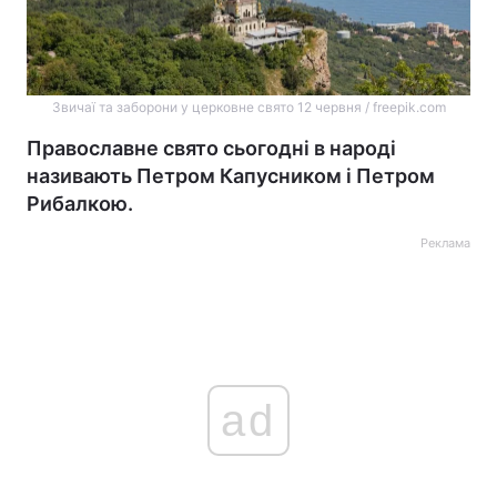
Звичаї та заборони у церковне свято 12 червня / freepik.com
Православне свято сьогодні в народі
називають Петром Капусником і Петром
Рибалкою.
Реклама
ad