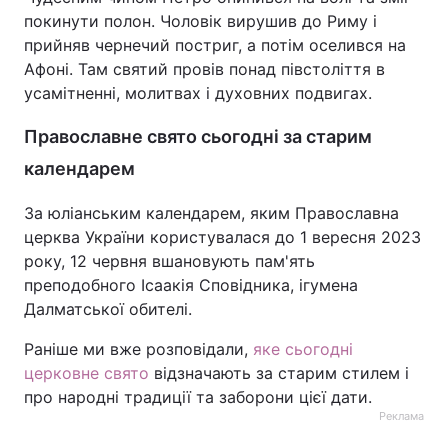
покинути полон. Чоловік вирушив до Риму і
прийняв чернечий постриг, а потім оселився на
Афоні. Там святий провів понад півстоліття в
усамітненні, молитвах і духовних подвигах.
Православне свято сьогодні за старим
календарем
За юліанським календарем, яким Православна
церква України користувалася до 1 вересня 2023
року, 12 червня вшановують пам'ять
преподобного Ісаакія Сповідника, ігумена
Далматської обителі.
Раніше ми вже розповідали,
яке сьогодні
церковне свято
відзначають за старим стилем і
про народні традиції та заборони цієї дати.
Реклама