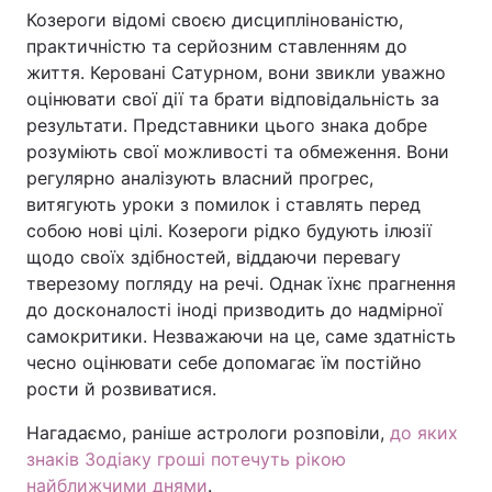
Козероги відомі своєю дисциплінованістю,
практичністю та серйозним ставленням до
життя. Керовані Сатурном, вони звикли уважно
оцінювати свої дії та брати відповідальність за
результати. Представники цього знака добре
розуміють свої можливості та обмеження. Вони
регулярно аналізують власний прогрес,
витягують уроки з помилок і ставлять перед
собою нові цілі. Козероги рідко будують ілюзії
щодо своїх здібностей, віддаючи перевагу
тверезому погляду на речі. Однак їхнє прагнення
до досконалості іноді призводить до надмірної
самокритики. Незважаючи на це, саме здатність
чесно оцінювати себе допомагає їм постійно
рости й розвиватися.
Нагадаємо, раніше астрологи розповіли,
до яких
знаків Зодіаку гроші потечуть рікою
найближчими днями
.