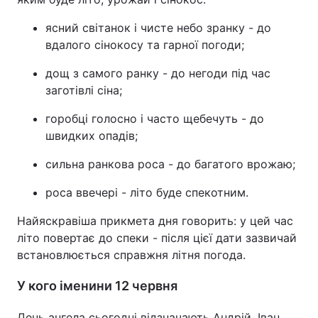
ясний світанок і чисте небо зранку - до
вдалого сінокосу та гарної погоди;
дощ з самого ранку - до негоди під час
заготівлі сіна;
горобці голосно і часто щебечуть - до
швидких опадів;
сильна ранкова роса - до багатого врожаю;
роса ввечері - літо буде спекотним.
Найяскравіша прикмета дня говорить: у цей час
літо повертає до спеки - після цієї дати зазвичай
встановлюється справжня літня погода.
У кого іменини 12 червня
День ангела сьогодні відзначають Андрій, Іван,