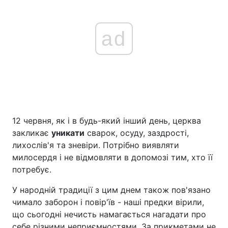
ad
12 червня, як і в будь-який інший день, церква
закликає
уникати
сварок, осуду, заздрості,
лихослів'я та зневіри. Потрібно виявляти
милосердя і не відмовляти в допомозі тим, хто її
потребує.
У народній традиції з цим днем також пов'язано
чимало заборон і повір'їв - наші предки вірили,
що сьогодні нечисть намагається нагадати про
себе різними неприємностями. За прикметами не