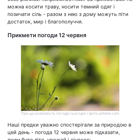
можна косити траву, носити темний одяг і
позичати сіль - разом з нею з дому можуть піти
достаток, мир і благополуччя.
Прикмети погоди 12 червня
Про що розповість погода сьогодні / фото pxhere.com
Наші предки уважно спостерігали за природою в
цей день - погода 12 червня може підказати,
яким буде літо, урожай і сінокос: