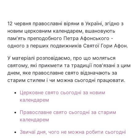
12 червня православні віряни в Україні, згідно з
Головна
Війна
новим церковним календарем, вшановують
пам'ять преподобного Петра Афонського -
Україна
Політика
одного з перших подвижників Святої Гори Афон.
Економіка
Світ
У матеріалі розповідаємо, про що моляться
святому, які прикмети та традиції пов'язані з цим
Спорт
Наука
днем, яке православне свято відзначають за
старим стилем і чи можна сьогодні працювати.
Техно і зв'язок
Лайт
Церковне свято сьогодні за новим
Зброя
Інциденти
календарем
Здоров'я
Туризм
Православне свято сьогодні за старим
календарем
Цікавинки
Погода
Звичаї дня, чого не можна робити сьогодні
Екологія
Регіони