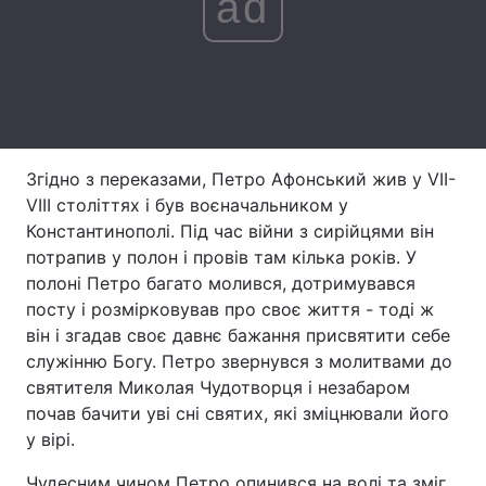
ad
Тема оформлення
Згідно з переказами, Петро Афонський жив у VII-
VIII століттях і був воєначальником у
Константинополі. Під час війни з сирійцями він
потрапив у полон і провів там кілька років. У
полоні Петро багато молився, дотримувався
посту і розмірковував про своє життя - тоді ж
він і згадав своє давнє бажання присвятити себе
служінню Богу. Петро звернувся з молитвами до
святителя Миколая Чудотворця і незабаром
почав бачити уві сні святих, які зміцнювали його
у вірі.
Чудесним чином Петро опинився на волі та зміг