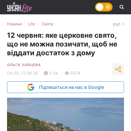
›
›
Новини
Lite
Свята
рус
12 червня: яке церковне свято,
що не можна позичати, щоб не
віддати достаток з дому
ОЛЬГА ЗАЙЦЕВА
04:30, 12.06.26
5 хв.
9374
Підпишіться на нас в Google