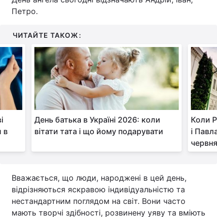
Петро.
ЧИТАЙТЕ ТАКОЖ:
і
День батька в Україні 2026: коли
Коли Р
и в
вітати тата і що йому подарувати
і Павл
червн
Вважається, що люди, народжені в цей день,
відрізняються яскравою індивідуальністю та
нестандартним поглядом на світ. Вони часто
мають творчі здібності, розвинену уяву та вміють